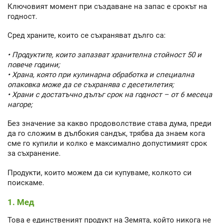
Ключовият момент при създаване на запас е срокът на
годност.
Сред храните, които се съхраняват дълго са:
• Продуктите, които запазват хранителна стойност 50 и
повече години;
• Храна, която при кулинарна обработка и специална
опаковка може да се съхранява с десетилетия;
• Храни с достатъчно дълъг срок на годност – от 6 месеца
нагоре;
Без значение за какво продоволствие става дума, преди
да го сложим в дълбокия сандък, трябва да знаем кога
сме го купили и колко е максимално допустимият срок
за съхранение.
Продукти, които можем да си купуваме, колкото си
поискаме.
1. Мед
Това е единственият продукт на Земята, който никога не