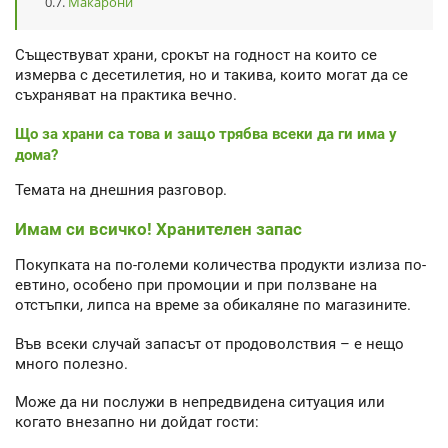
Макарони
Съществуват храни, срокът на годност на които се
измерва с десетилетия, но и такива, които могат да се
съхраняват на практика вечно.
Що за храни са това и защо трябва всеки да ги има у
дома?
Темата на днешния разговор.
Имам си всичко! Хранителен запас
Покупката на по-големи количества продукти излиза по-
евтино, особено при промоции и при ползване на
отстъпки, липса на време за обикаляне по магазините.
Във всеки случай запасът от продоволствия – е нещо
много полезно.
Може да ни послужи в непредвидена ситуация или
когато внезапно ни дойдат гости: