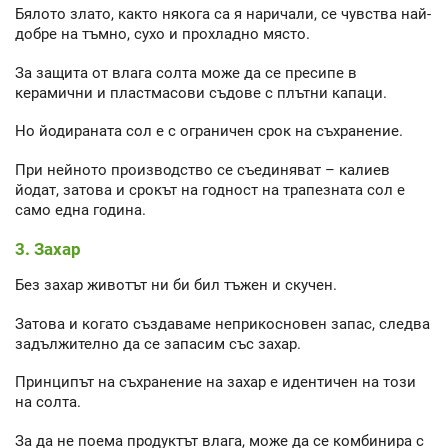
Бялото злато, както някога са я наричали, се чувства най-
добре на тъмно, сухо и прохладно място.
За защита от влага солта може да се пресипе в
керамични и пластмасови съдове с плътни капаци.
Но йодираната сол е с ограничен срок на съхранение.
При нейното производство се съединяват – калиев
йодат, затова и срокът на годност на трапезната сол е
само една година.
3. Захар
Без захар животът ни би бил тъжен и скучен.
Затова и когато създаваме неприкосновен запас, следва
задължително да се запасим със захар.
Принципът на съхранение на захар е идентичен на този
на солта.
За да не поема продуктът влага, може да се комбинира с