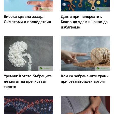
Висока кръвна захар:
Диета при панкреатит:
Симптоми и последствия
Kакво да ядем и какво да
избягваме
Уремия: Когато бъбреците
Кои са забранените храни
не могат да пречистват
при ревматоиден артрит
тялото