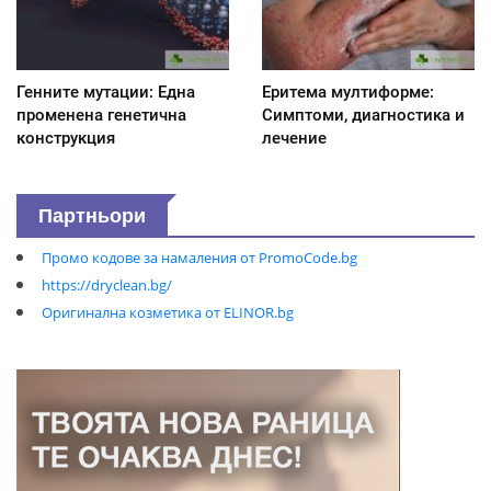
Генните мутации: Една
Еритема мултиформе:
променена генетична
Симптоми, диагностика и
конструкция
лечение
Партньори
Промо кодове за намаления от PromoCode.bg
https://dryclean.bg/
Оригинална козметика от ELINOR.bg