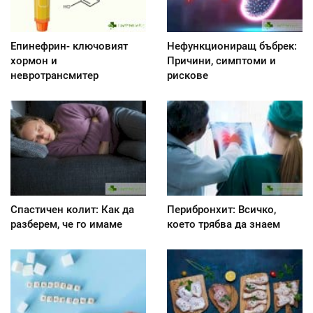
Епинефрин- ключовият
Нефункциониращ бъбрек:
хормон и
Причини, симптоми и
невротрансмитер
рискове
Спастичен колит: Как да
Перибронхит: Всичко,
разберем, че го имаме
което трябва да знаем