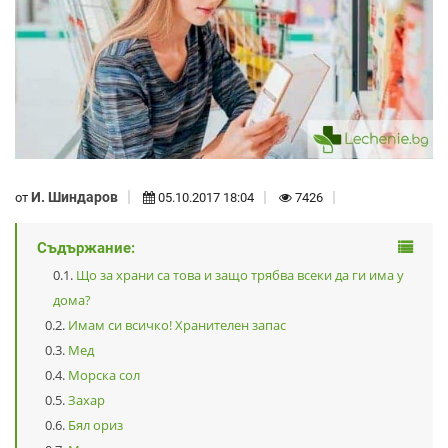
И. Шиндаров
от
05.10.2017 18:04
7426
Съдържание:
Що за храни са това и защо трябва всеки да ги има у
дома?
Имам си всичко! Хранителен запас
Мед
Морска сол
Захар
Бял ориз