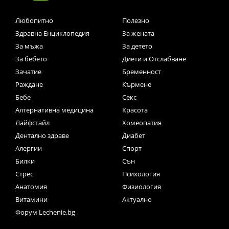
Любопитно
Полезно
Здравна Енциклопедия
За жената
За мъжа
За детето
За бебето
Диети и Отслабване
Зачатие
Бременност
Раждане
Кърмене
Бебе
Секс
Алтернативна медицина
Красота
Лайфстайл
Хомеопатия
Дентално здраве
Диабет
Алергии
Спорт
Билки
Сън
Стрес
Психология
Анатомия
Физиология
Витамини
Актуално
Форум Lechenie.bg