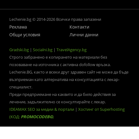
Lechenie.bg © 2014-2026 Всички права запазени
Реклама
Контакти
Общи условия
Лични данни
Gradski.bg
|
Socialni.bg
|
TravelAgency.bg
Строго забранено е копирането на материали без
позоваване на източника с активна dofollow връзка.
Lechenie.BG, както и всеки друг здравен сайт не може да бъде
възприеман като алтернатива на консултацията с лекар-
специалист.
Преди предприемане на каквито и да било действия за
лечение, задължително се консултирайте с лекар.
IDEAMAX SEO за медии & портали
|
Хостинг от Superhosting
(КОД:
PROMOCODEBG
)