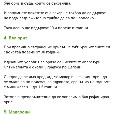
бял ориз в съда, който се съхранява.
И запомнете пакетите със захар не трябва да се държат
на пода, задължително трябва да са по нависоко.
Така лесно ще издържат 10 и повече и години.
4. Бял ориз
При правилно съхранение оризът не губи хранителните си
свойства повече от 30 години.
Идеалните условия за ориза са ниските температури.
Оптималната е около 3 градуса по Целзий.
Следва да се има предвид, че макар и кафявият ориз да
се смята за по-полезен за здравето, срокът му на годност
е минимален – до 1.5 години.
Затова е препоръчително да се запасим с бял рафиниран
ориз.
5. Макарони