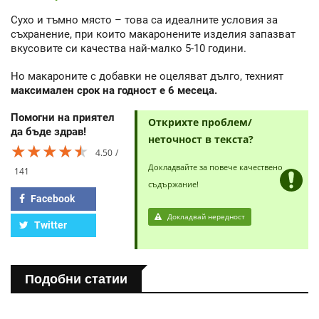
Сухо и тъмно място – това са идеалните условия за
съхранение, при които макаронените изделия запазват
вкусовите си качества най-малко 5-10 години.
Но макароните с добавки не оцеляват дълго, техният
максимален срок на годност е 6 месеца.
Помогни на приятел
Открихте проблем/
да бъде здрав!
неточност в текста?
★★★★★
★★★★★
★★★★★
4.50
Докладвайте за повече качествено
141
съдържание!
Facebook
Докладвай нередност
Twitter
Подобни статии