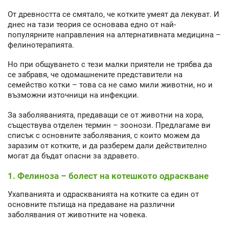
От древността се смятало, че котките умеят да лекуват. И
днес на тази теория се основава едно от най-
популярните направления на алтернативната медицина –
фелинотерапията.
Но при общуването с тези малки приятели не трябва да
се забравя, че одомашнените представители на
семейство котки – това са не само мили животни, но и
възможни източници на инфекции.
За заболяванията, предаващи се от животни на хора,
съществува отделен термин – зоонози. Предлагаме ви
списък с основните заболявания, с които можем да
заразим от котките, и да разберем дали действително
могат да бъдат опасни за здравето.
1. Фелиноза – болест на котешкото одраскване
Ухапванията и одраскванията на котките са един от
основните пътища на предаване на различни
заболявания от животните на човека.