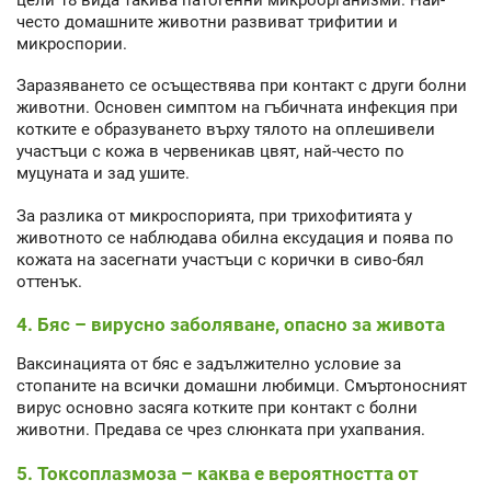
често домашните животни развиват трифитии и
микроспории.
Заразяването се осъществява при контакт с други болни
животни. Основен симптом на гъбичната инфекция при
котките е образуването върху тялото на оплешивели
участъци с кожа в червеникав цвят, най-често по
муцуната и зад ушите.
За разлика от микроспорията, при трихофитията у
животното се наблюдава обилна ексудация и поява по
кожата на засегнати участъци с корички в сиво-бял
оттенък.
4. Бяс – вирусно заболяване, опасно за живота
Ваксинацията от бяс е задължително условие за
стопаните на всички домашни любимци. Смъртоносният
вирус основно засяга котките при контакт с болни
животни. Предава се чрез слюнката при ухапвания.
5. Токсоплазмоза – каква е вероятността от