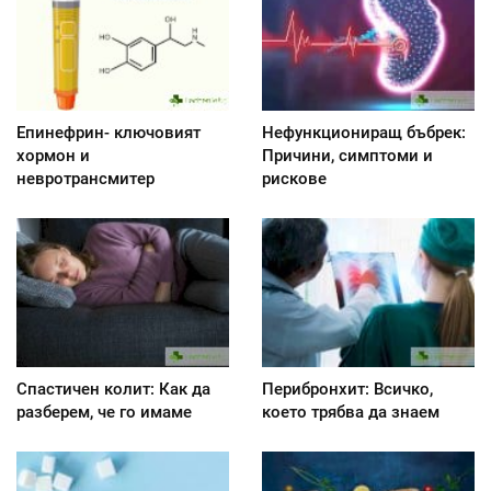
Епинефрин- ключовият
Нефункциониращ бъбрек:
хормон и
Причини, симптоми и
невротрансмитер
рискове
Спастичен колит: Как да
Перибронхит: Всичко,
разберем, че го имаме
което трябва да знаем