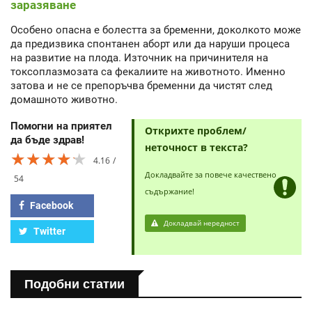
заразяване
Особено опасна е болестта за бременни, доколкото може
да предизвика спонтанен аборт или да наруши процеса
на развитие на плода. Източник на причинителя на
токсоплазмозата са фекалиите на животното. Именно
затова и не се препоръчва бременни да чистят след
домашното животно.
Помогни на приятел
Открихте проблем/
да бъде здрав!
неточност в текста?
★★★★★
★★★★★
★★★★★
4.16
Докладвайте за повече качествено
54
съдържание!
Facebook
Докладвай нередност
Twitter
Подобни статии