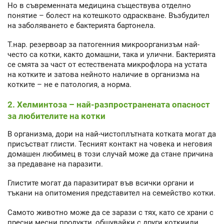
Но в съвременната медицина съществува отделно
понятие – болест на котешкото одраскване. Възбудител
на заболяването е бактерията бартонела.
Т.нар. резервоар за патогенния микроорганизъм най-
често са котки, както домашни, така и улични. Бактерията
се смята за част от естествената микрофлора на устата
на котките и затова нейното наличие в организма на
котките – не е патология, а норма.
2. Хелминтоза – най-разпространената опасност
за любителите на котки
В организма, дори на най-чистоплътната котката могат да
присъстват глисти. Тесният контакт на човека и неговия
домашен любимец в този случай може да стане причина
за предаване на паразити.
Глистите могат да паразитират във всички органи и
тъкани на опитомения представител на семейство котки.
Самото животно може да се зарази с тях, като се храни с
пресни месни продукти, общувайки с други коткиили