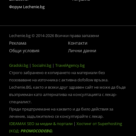
Форум Lechenie.bg
Lechenie.bg © 2014-2026 Всички права запазени
Реклама
Контакти
Общи условия
Лични данни
Gradski.bg
|
Socialni.bg
|
TravelAgency.bg
Строго забранено е копирането на материали без
позоваване на източника с активна dofollow връзка.
Lechenie.BG, както и всеки друг здравен сайт не може да бъде
възприеман като алтернатива на консултацията с лекар-
специалист.
Преди предприемане на каквито и да било действия за
лечение, задължително се консултирайте с лекар.
IDEAMAX SEO за медии & портали
|
Хостинг от Superhosting
(КОД:
PROMOCODEBG
)