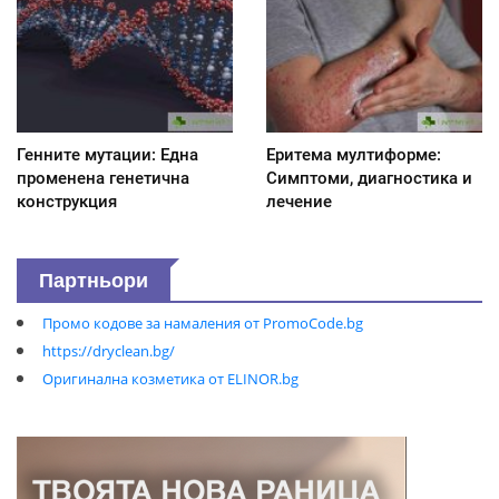
Генните мутации: Една
Еритема мултиформе:
променена генетична
Симптоми, диагностика и
конструкция
лечение
Партньори
Промо кодове за намаления от PromoCode.bg
https://dryclean.bg/
Оригинална козметика от ELINOR.bg