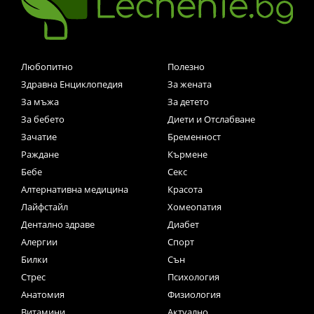
Любопитно
Полезно
Здравна Енциклопедия
За жената
За мъжа
За детето
За бебето
Диети и Отслабване
Зачатие
Бременност
Раждане
Кърмене
Бебе
Секс
Алтернативна медицина
Красота
Лайфстайл
Хомеопатия
Дентално здраве
Диабет
Алергии
Спорт
Билки
Сън
Стрес
Психология
Анатомия
Физиология
Витамини
Актуално