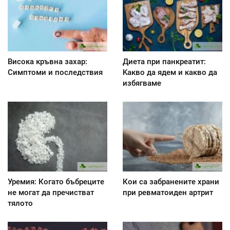
Висока кръвна захар:
Диета при панкреатит:
Симптоми и последствия
Kакво да ядем и какво да
избягваме
Уремия: Когато бъбреците
Кои са забранените храни
не могат да пречистват
при ревматоиден артрит
тялото