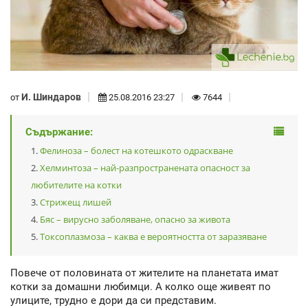
И. Шиндаров
от
25.08.2016 23:27
7644
Съдържание:
Фелиноза – болест на котешкото одраскване
Хелминтоза – най-разпространената опасност за
любителите на котки
Стрижещ лишей
Бяс – вирусно заболяване, опасно за живота
Токсоплазмоза – каква е вероятността от заразяване
Повече от половината от жителите на планетата имат
котки за домашни любимци. А колко още живеят по
улиците, трудно е дори да си представим.