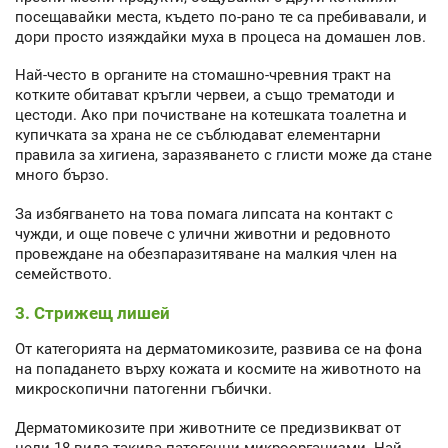
посещавайки места, където по-рано те са пребивавали, и
дори просто изяждайки муха в процеса на домашен лов.
Най-често в органите на стомашно-чревния тракт на
котките обитават кръгли червеи, а също трематоди и
цестоди. Ако при почистване на котешката тоалетна и
купичката за храна не се съблюдават елементарни
правила за хигиена, заразяването с глисти може да стане
много бързо.
За избягването на това помага липсата на контакт с
чужди, и още повече с улични животни и редовното
провеждане на обезпаразитяване на малкия член на
семейството.
3. Стрижещ лишей
От категорията на дерматомикозите, развива се на фона
на попадането върху кожата и космите на животното на
микроскопични патогенни гъбички.
Дерматомикозите при животните се предизвикват от
цели 18 вида такива патогенни микроорганизми. Най-