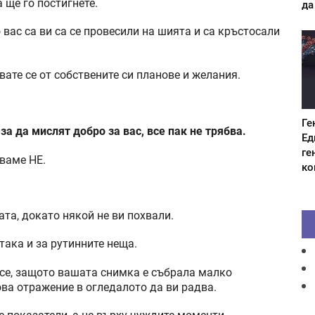
 ще го постигнете.
да
 вас са ви са се провесили на шията и са кръстосали
звате се от собствените си планове и желания.
Ге
,
за да мислят добро за вас, все пак не трябва.
Ед
ге
зваме НЕ.
ко
ата, докато някой не ви похвали.
така и за рутинните неща.
 се, защото вашата снимка е събрала малко
ова отражение в огледалото да ви радва.