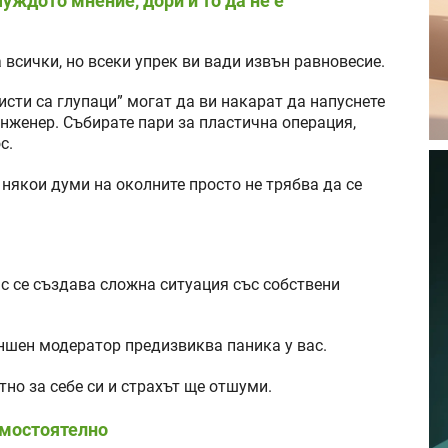
уждото мнение, дори и то да не е
на всички, но всеки упрек ви вади извън равновесие.
сти са глупаци” могат да ви накарат да напуснете
инженер. Събирате пари за пластична операция,
с.
 някои думи на околните просто не трябва да се
с се създава сложна ситуация със собствени
ншен модератор предизвиква паника у вас.
но за себе си и страхът ще отшуми.
амостоятелно