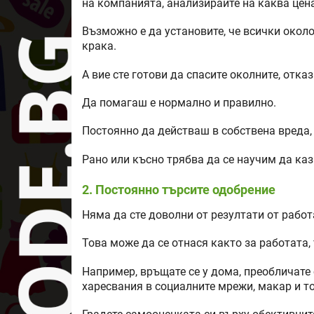
на компанията, анализирайте на каква цена
Възможно е да установите, че всички около
крака.
А вие сте готови да спасите околните, отка
Да помагаш е нормално и правилно.
Постоянно да действаш в собствена вреда
Рано или късно трябва да се научим да ка
2. Постоянно търсите одобрение
Няма да сте доволни от резултати от работ
Това може да се отнася както за работата, 
Например, връщате се у дома, преобличате
харесвания в социалните мрежи, макар и т