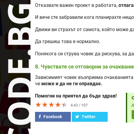
Отказвате важен проект в работата,
отлага
И вече сте забравили кога планирахте нещо
Движи ви страхът от самота, който може д
Да грешиш това е нормално.
Понякога си струва човек да рискува, за да
8. Чувствате се отговорни за очаквани
Зависимият човек възприема очакванията н
че
може и да не ги оправдае.
Помогни на приятел да бъде здрав!
★★★★★
★★★★★
★★★★★
4.43
107
Д
Facebook
Twitter