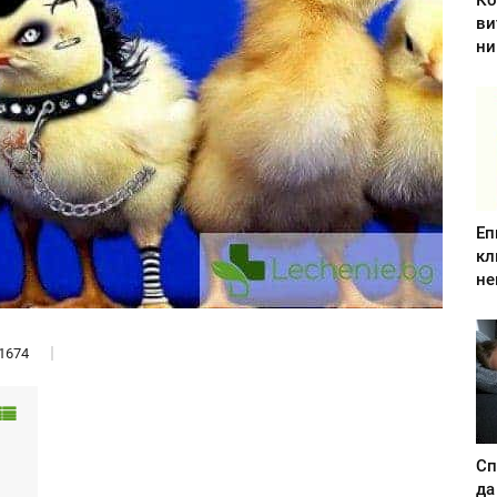
Ко
ви
ни
Еп
кл
не
1674
Сп
да