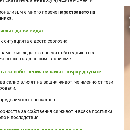
е показатели, а не върху чуждите моменти.
ионализъм е много повече
нарастването на
лника.
 искат да ви видят
к ситуацията е доста сериозна.
няме възгледите за всеки събеседник, това
ия стожер и да решим какви сме.
та за собствения си живот върху другите
ова силно влияят на вашия живот, че именно от тези
ровали.
определим като нормална.
ворността за собствения си живот и всяка постъпка
ве и последствия.