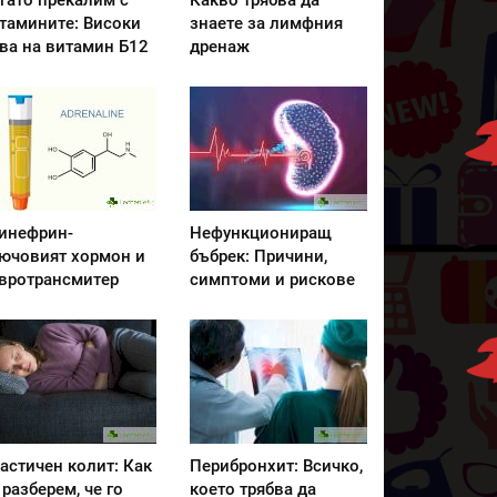
гато прекалим с
Какво трябва да
тамините: Високи
знаете за лимфния
ва на витамин Б12
дренаж
инефрин-
Нефункциониращ
ючовият хормон и
бъбрек: Причини,
вротрансмитер
симптоми и рискове
астичен колит: Как
Перибронхит: Всичко,
 разберем, че го
което трябва да