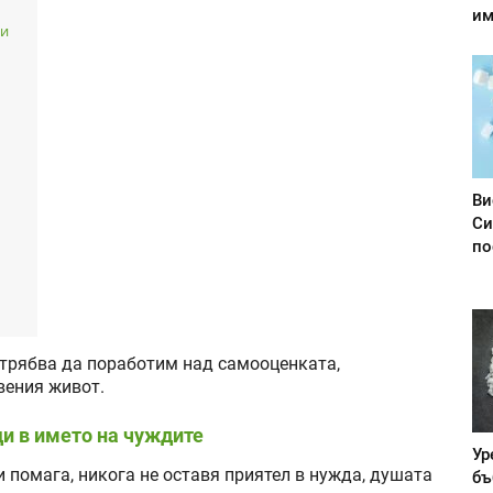
им
ви
Ви
Си
по
 трябва да поработим над самооценката,
вения живот.
ди в името на чуждите
Ур
и помага, никога не оставя приятел в нужда, душата
бъ