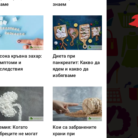
аме
знаем
сока кръвна захар:
Диета при
мптоми и
панкреатит: Kакво да
следствия
ядем и какво да
избягваме
емия: Когато
Кои са забранените
бреците не могат
храни при