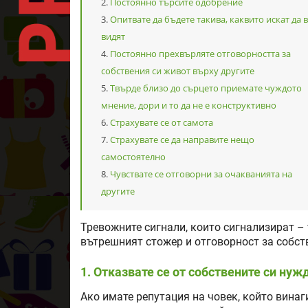
Постоянно търсите одобрение
Опитвате да бъдете такива, каквито искат да 
видят
Постоянно прехвърляте отговорността за
собствения си живот върху другите
Твърде близо до сърцето приемате чуждото
мнение, дори и то да не е конструктивно
Страхувате се от самота
Страхувате се да направите нещо
самостоятелно
Чувствате се отговорни за очакванията на
другите
Тревожните сигнали, които сигнализират –
вътрешният стожер и отговорност за собст
1. Отказвате се от собствените си нуж
Ако имате репутация на човек, който винаг