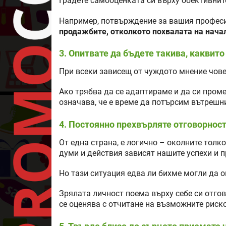
Градете самооценката си върху обективнит
Например, потвърждение за вашия профес
продажбите, отколкото похвалата на нача
3. Опитвате да бъдете такива, каквито
При всеки зависещ от чуждото мнение чове
Ако трябва да се адаптираме и да си проме
означава, че е време да потърсим вътрешн
4. Постоянно прехвърляте отговорност
От една страна, е логично – околните толк
думи и действия зависят нашите успехи и п
Но тази ситуация едва ли бихме могли да 
Зрялата личност поема върху себе си отго
се оценява с отчитане на възможните риско