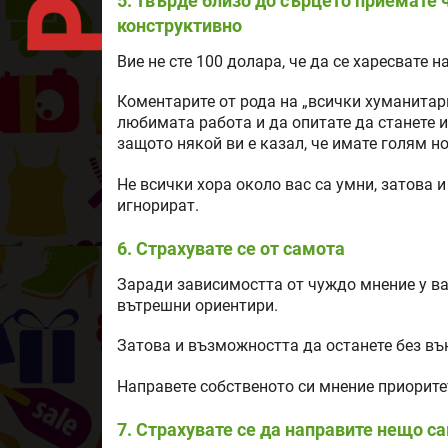
5. Твърде близо до сърцето приемате ч
конструктивно
Вие не сте 100 долара, че да се харесвате 
Коментарите от рода на „всички хуманитари
любимата работа и да опитате да станете 
защото някой ви е казал, че имате голям но
Не всички хора около вас са умни, затова и
игнорират.
6. Страхувате се от самота
Заради зависимостта от чуждо мнение у ва
вътрешни ориентири.
Затова и възможността да останете без въ
Направете собственото си мнение приоритет
7. Страхувате се да направите нещо с