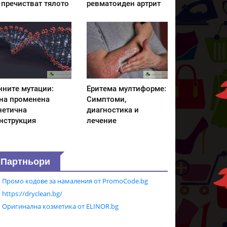
 пречистват тялото
ревматоиден артрит
нните мутации:
Еритема мултиформе:
на променена
Симптоми,
нетична
диагностика и
нструкция
лечение
Партньори
Промо кодове за намаления от PromoCode.bg
https://dryclean.bg/
Оригинална козметика от ELINOR.bg