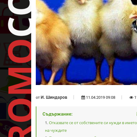
И. Шиндаров
от
11.04.2019 09:08
1
Съдържание:
Отказвате се от собствените си нужди в името
на чуждите