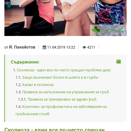
Й. Панайотов
от
11.04.2019 13:22
4211
Съдържание:
Сколиоза - един все по-често срещан проблем днес
Защо възникват болки в шията и в гърба
Какво е сколиоза
Правила за изпълнение на упражнения за гръб
Правила за тренировки за здрав гръб:
Комплекс за профилактика на заболявания на
гръбначния стълб
Сколиоза - един все по-често срещан