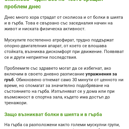
проблем днес
Днес много хора страдат от сколиоза и от болки в шията
и в гърба. Това е свързано със заседналия начин на
живот и ниската физическа активност.
Мускулите постепенно атрофират, трудно поддържат
опорно-двигателния апарат, от което се влошава
стойката, възниква дискомфорт при движение. Появяват
се и други неприятни последствия.
Проблемите със здравето могат да се избегнат, ако
включим в своето дневно разписание
упражнения за
гръб
. Обикновено отнемат само 30 минути от ценното ни
време, но спомагат за значително подобряване на
състоянието на гърба. Изпълняват се у дома или при
възможност в спортна зала, където има достъп до
тренажори.
Защо възникват болки в шията и в гърба
На гърба са разположени както големи мускулни групи,