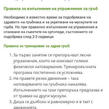
Правила за изпълнение на упражнения за гръб
Необходимо е известно време за подобряване на
здравето на гръбнака и за укрепване на мускулите на
гърба. Но при правилно изпълнение на упражнения и
спазване на съветите на ортопеди, състоянието се
подобрява след 2-3 седмици.
Правила за тренировки за здрав гръб:
За първо занятие се препоръчват лесни
упражнения, които не изискват големи
физически натоварвания. Тренировъчната
програма постепенно се усложнява.
Не правете резки движения – така
натоварването на гръбнака намалява.
Изпълнението на тази препоръка предпазва и
от травми на други мускули.
Диша се дълбоко и равномерно и в такт с
движенията.