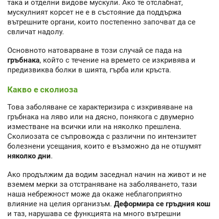
така и отделни видове мускули. Ако те отслабнат,
мускулният корсет не е в състояние да поддържа
вътрешните органи, които постепенно започват да се
свличат надолу.
Основното натоварване в този случай се пада на
гръбнака
, който с течение на времето се изкривява и
предизвиква болки в шията, гърба или кръста.
Какво е сколиоза
Това заболяване се характеризира с изкривяване на
гръбнака на ляво или на дясно, понякога с двумерно
изместване на всички или на няколко прешлена.
Сколиозата се съпровожда с различни по интензитет
болезнени усещания, които е възможно да не отшумят
няколко дни
.
Ако продължим да водим заседнал начин на живот и не
вземем мерки за отстраняване на заболяването, тази
наша небрежност може да окаже неблагоприятно
влияние на целия организъм.
Деформира се гръдния кош
и таз, нарушава се функцията на много вътрешни