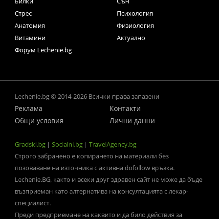
Билки
Сън
Стрес
Психология
Анатомия
Физиология
Витамини
Актуално
Форум Lechenie.bg
Lechenie.bg © 2014-2026 Всички права запазени
Реклама
Контакти
Общи условия
Лични данни
Gradski.bg
|
Socialni.bg
|
TravelAgency.bg
Строго забранено е копирането на материали без
позоваване на източника с активна dofollow връзка.
Lechenie.BG, както и всеки друг здравен сайт не може да бъде
възприеман като алтернатива на консултацията с лекар-
специалист.
Преди предприемане на каквито и да било действия за