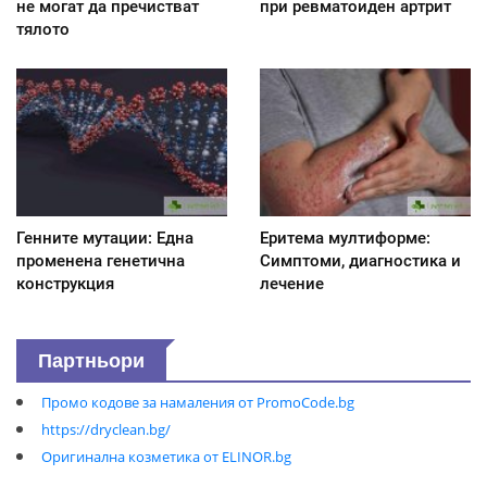
не могат да пречистват
при ревматоиден артрит
тялото
Генните мутации: Една
Еритема мултиформе:
променена генетична
Симптоми, диагностика и
конструкция
лечение
Партньори
Промо кодове за намаления от PromoCode.bg
https://dryclean.bg/
Оригинална козметика от ELINOR.bg