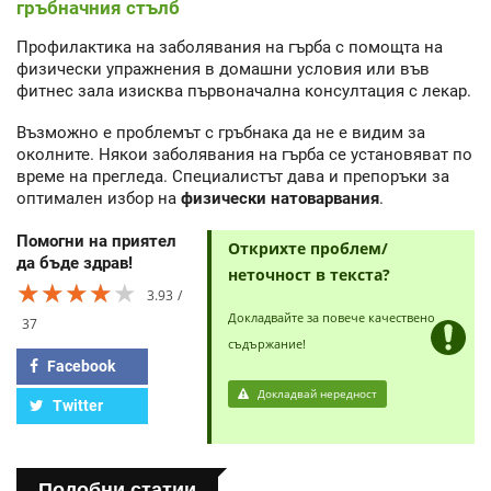
гръбначния стълб
Профилактика на заболявания на гърба с помощта на
физически упражнения в домашни условия или във
фитнес зала изисква първоначална консултация с лекар.
Възможно е проблемът с гръбнака да не е видим за
околните. Някои заболявания на гърба се установяват по
време на прегледа. Специалистът дава и препоръки за
оптимален избор на
физически натоварвания
.
Помогни на приятел
Открихте проблем/
да бъде здрав!
неточност в текста?
★★★★★
★★★★★
★★★★★
3.93
Докладвайте за повече качествено
37
съдържание!
Facebook
Докладвай нередност
Twitter
Подобни статии