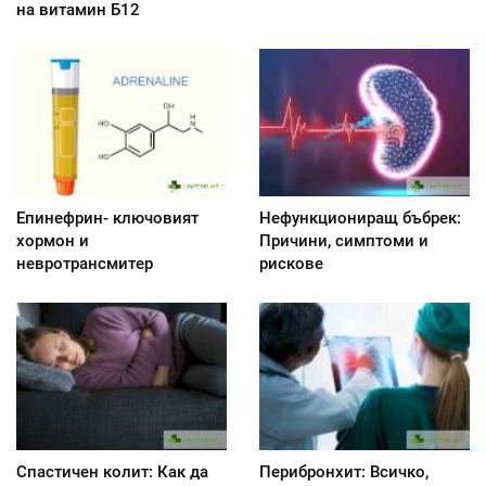
на витамин Б12
Епинефрин- ключовият
Нефункциониращ бъбрек:
хормон и
Причини, симптоми и
невротрансмитер
рискове
Спастичен колит: Как да
Перибронхит: Всичко,