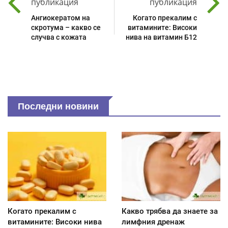
публикация
публикация
Ангиокератом на
Когато прекалим с
скротума – какво се
витамините: Високи
случва с кожата
нива на витамин Б12
Последни новини
Когато прекалим с
Какво трябва да знаете за
витамините: Високи нива
лимфния дренаж