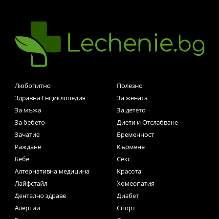
Любопитно
Полезно
Здравна Енциклопедия
За жената
За мъжа
За детето
За бебето
Диети и Отслабване
Зачатие
Бременност
Раждане
Кърмене
Бебе
Секс
Алтернативна медицина
Красота
Лайфстайл
Хомеопатия
Дентално здраве
Диабет
Алергии
Спорт