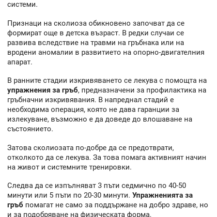
системи.
Признаци на сколиоза обикновено започват да се
формират още в детска възраст. В редки случаи се
развива вследствие на травми на гръбнака или на
вродени аномалии в развитието на опорно-двигателния
апарат.
В ранните стадии изкривяването се лекува с помощта на
упражнения за гръб
, предназначени за профилактика на
гръбначни изкривявания. В напреднал стадий е
необходима операция, която не дава гаранции за
излекуване, възможно е да доведе до влошаване на
състоянието.
Затова сколиозата по-добре да се предотврати,
отколкото да се лекува. За това помага активният начин
на живот и системните тренировки.
Следва да се изпълняват 3 пъти седмично по 40-50
минути или 5 пъти по 20-30 минути.
Упражненията за
гръб
помагат не само за поддържане на добро здраве, но
и за подобряване на физическата форма.