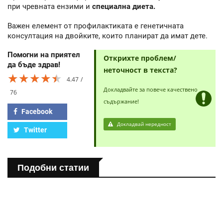
при чревната ензими и
специална диета.
Важен елемент от профилактиката е генетичната
консултация на двойките, които планират да имат дете.
Помогни на приятел
Открихте проблем/
да бъде здрав!
неточност в текста?
★★★★★
★★★★★
★★★★★
4.47
Докладвайте за повече качествено
76
съдържание!
Facebook
Докладвай нередност
Twitter
Подобни статии
ПОЛЕЗНО