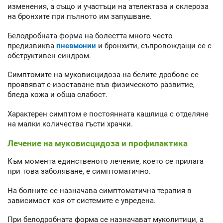
изменения, а също и участъци на ателектаза и склероза
на бронхите при пълното им запушване.
Белодробната форма на болестта много често
предизвиква
пневмонии
и бронхити, съпровождащи се с
обструктивен синдром.
Симптомите на муковисцидоза на белите дробове се
проявяват с изоставане във физическото развитие,
бледа кожа и обща слабост.
Характерен симптом е постоянната кашлица с отделяне
на малки количества гъсти храчки.
Лечение на муковисцидоза и профилактика
Към момента единственото лечение, което се прилага
при това заболяване, е симптоматично.
На болните се назначава симптоматична терапия в
зависимост коя от системите е увредена.
При белодробната форма се назначават муколитици, а