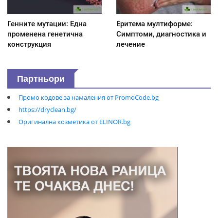
Генните мутации: Една
Еритема мултиформе:
променена генетична
Симптоми, диагностика и
конструкция
лечение
Партньори
Промо кодове за намаления от PromoCode.bg
https://dryclean.bg/
Оригинална козметика от ELINOR.bg