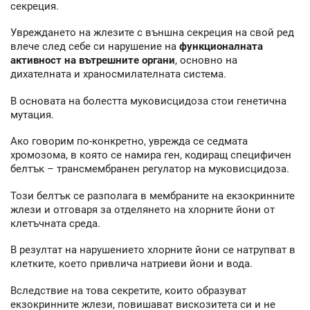
секреция.
Увреждането на жлезите с външна секреция на свой ред
влече след себе си нарушение на
функционалната
активност на вътрешните органи
, основно на
дихателната и храносмилателната система.
В основата на болестта муковисцидоза стои генетична
мутация.
Ако говорим по-конкретно, уврежда се седмата
хромозома, в която се намира ген, кодиращ специфичен
белтък – трансмембранен регулатор на муковисцидоза.
Този белтък се разполага в мембраните на екзокринните
жлези и отговаря за отделянето на хлорните йони от
клетъчната среда.
В резултат на нарушението хлорните йони се натрупват в
клетките, което привлича натриеви йони и вода.
Вследствие на това секретите, които образуват
екзокринните жлези, повишават вискозитета си и не