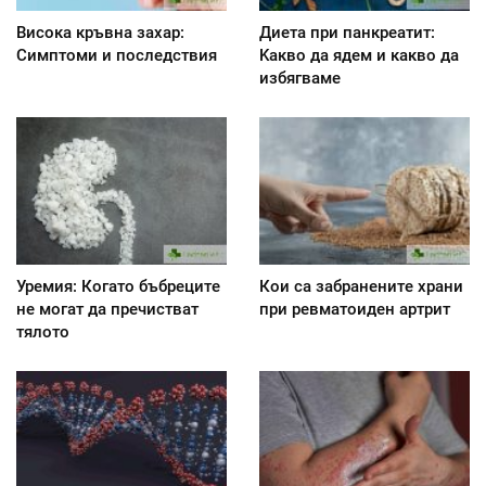
Висока кръвна захар:
Диета при панкреатит:
Симптоми и последствия
Kакво да ядем и какво да
избягваме
Уремия: Когато бъбреците
Кои са забранените храни
не могат да пречистват
при ревматоиден артрит
тялото