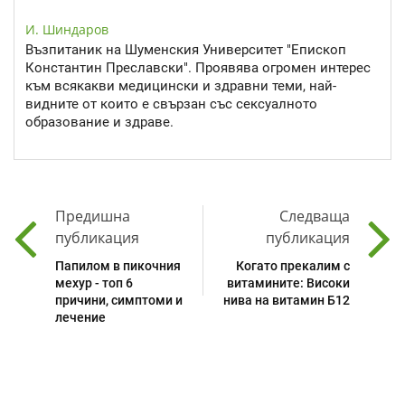
И. Шиндаров
Възпитаник на Шуменския Университет "Епископ
Константин Преславски". Проявява огромен интерес
към всякакви медицински и здравни теми, най-
видните от които е свързан със сексуалното
образование и здраве.
Предишна
Следваща
публикация
публикация
Папилом в пикочния
Когато прекалим с
мехур - топ 6
витамините: Високи
причини, симптоми и
нива на витамин Б12
лечение