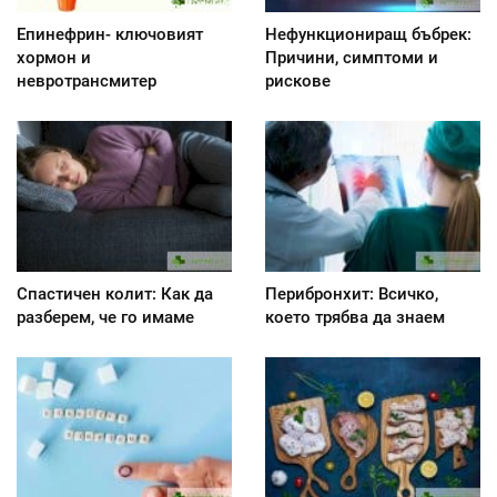
Епинефрин- ключовият
Нефункциониращ бъбрек:
хормон и
Причини, симптоми и
невротрансмитер
рискове
Спастичен колит: Как да
Перибронхит: Всичко,
разберем, че го имаме
което трябва да знаем