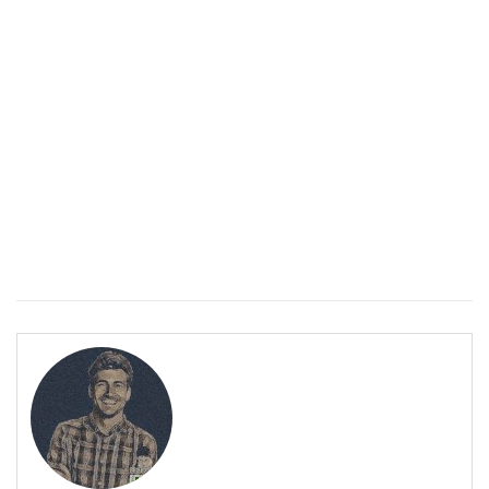
Спастичен колит: Как да разберем, че го имаме
ПОЛЕЗНО
Спастичен колит: Как да разберем, че го имаме