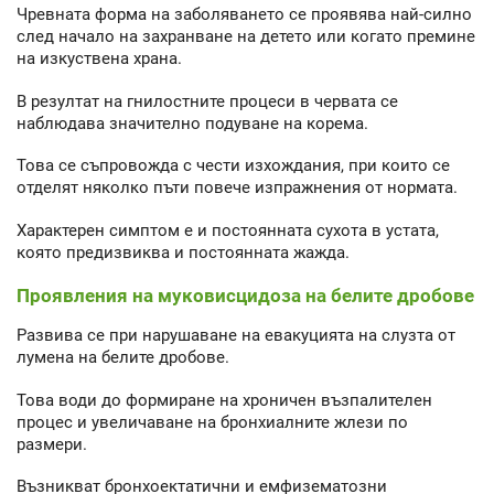
Чревната форма на заболяването се проявява най-силно
след начало на захранване на детето или когато премине
на изкуствена храна.
В резултат на гнилостните процеси в червата се
наблюдава значително подуване на корема.
Това се съпровожда с чести изхождания, при които се
отделят няколко пъти повече изпражнения от нормата.
Характерен симптом е и постоянната сухота в устата,
която предизвиква и постоянната жажда.
Проявления на муковисцидоза на белите дробове
Развива се при нарушаване на евакуцията на слузта от
лумена на белите дробове.
Това води до формиране на хроничен възпалителен
процес и увеличаване на бронхиалните жлези по
размери.
Възникват бронхоектатични и емфизематозни