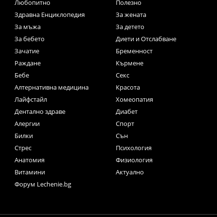
Любопитно
Полезно
Здравна Енциклопедия
За жената
За мъжа
За детето
За бебето
Диети и Отслабване
Зачатие
Бременност
Раждане
Кърмене
Бебе
Секс
Алтернативна медицина
Красота
Лайфстайл
Хомеопатия
Дентално здраве
Диабет
Алергии
Спорт
Билки
Сън
Стрес
Психология
Анатомия
Физиология
Витамини
Актуално
Форум Lechenie.bg