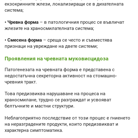
екзокринните жлези, локализиращи се в дихателната
система;
• Чревна форма
– в патологичния процес се въвличат
жлезите на храносмилателната система;
• Смесена форма
– среща се често и съвместява
признаци на увреждане на двете системи;
Проявления на чревната муковисцидоза
Патогенезата на чревната форма е представена с
недостатъчна секреторна активност на стомашно-
чревния тракт.
Това предизвиква нарушаване на процеса на
храносмилане, трудно се разграждат и усвояват
белтъчните и мастни структури.
Неблагоприятно последствие от този процес е гниенето
на неразградените продукти, които предизвикват и
характерна симптоматика.