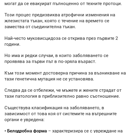
могат да се евакуират пълноценно от техните протоци.
Този процес предизвиква атрофични изменения на
жлезистата тъкан, която с течение на времето се
замества от съединителна тъкан.
Най-често муковисцидоза се открива през първите 2
години.
Но има и редки случаи, в които заболяването се
проявява за първи път в по-зряла възраст.
Към този момент достоверна причина за възникване на
тази генетична мутация не се установява.
Следва да се отбележи, че мъжете и жените страдат от
тази патология в приблизително равно съотношение.
Съществува класификация на заболяването, в
зависимост от това коя от системите на вътрешните
органи е увредена:
• Белодробна форма
– характеризира се с увреждане на