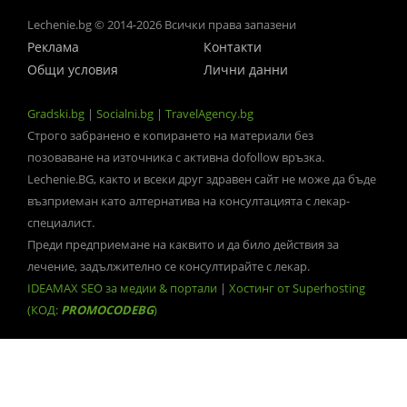
Lechenie.bg © 2014-2026 Всички права запазени
Реклама
Контакти
Общи условия
Лични данни
Gradski.bg
|
Socialni.bg
|
TravelAgency.bg
Строго забранено е копирането на материали без
позоваване на източника с активна dofollow връзка.
Lechenie.BG, както и всеки друг здравен сайт не може да бъде
възприеман като алтернатива на консултацията с лекар-
специалист.
Преди предприемане на каквито и да било действия за
лечение, задължително се консултирайте с лекар.
IDEAMAX SEO за медии & портали
|
Хостинг от Superhosting
(КОД:
PROMOCODEBG
)