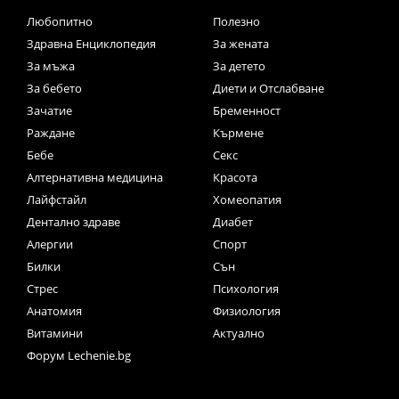
Любопитно
Полезно
Здравна Енциклопедия
За жената
За мъжа
За детето
За бебето
Диети и Отслабване
Зачатие
Бременност
Раждане
Кърмене
Бебе
Секс
Алтернативна медицина
Красота
Лайфстайл
Хомеопатия
Дентално здраве
Диабет
Алергии
Спорт
Билки
Сън
Стрес
Психология
Анатомия
Физиология
Витамини
Актуално
Форум Lechenie.bg