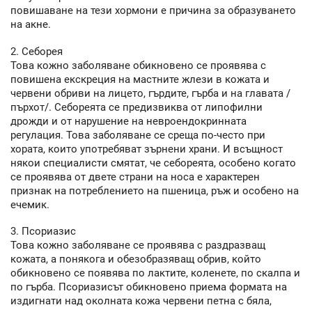
повишаване на тези хормони е причина за образуването
на акне.
2. Себорея
Това кожно заболяване обикновено се проявява с
повишена екскреция на мастните жлези в кожата и
червени обриви на лицето, гърдите, гърба и на главата /
пърхот/. Себореята се предизвиква от липофилни
дрожди и от нарушение на невроендокринната
регулация. Това заболяване се среща по-често при
хората, които употребяват зърнени храни. И всъщност
някои специалисти смятат, че себореята, особено когато
се проявява от двете страни на носа е характерен
признак на потреблението на пшеница, ръж и особено на
ечемик.
3. Псориазис
Това кожно заболяване се проявява с раздразващ
кожата, а понякога и обезобразяващ обрив, който
обикновено се появява по лактите, коленете, по скалпа и
по гърба. Псориазисът обикновено приема формата на
издигнати над околната кожа червени петна с бяла,