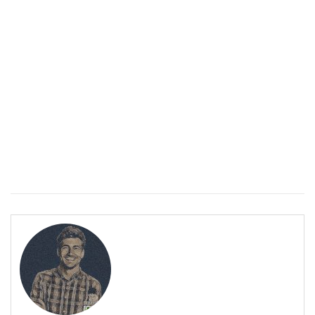
Спастичен колит: Как да разберем, че го имаме
ПОЛЕЗНО
Спастичен колит: Как да разберем, че го имаме