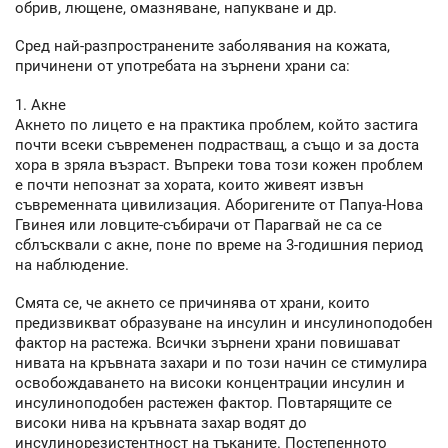
обрив, лющене, омазняване, напукване и др.
Сред най-разпространените заболявания на кожата,
причинени от употребата на зърнени храни са:
1. Акне
Акнето по лицето е на практика проблем, който застига
почти всеки съвременен подрастващ, а също и за доста
хора в зряла възраст. Въпреки това този кожен проблем
е почти непознат за хората, които живеят извън
съвременната цивилизация. Аборигените от Папуа-Нова
Гвинея или ловците-събирачи от Парагвай не са се
сблъсквали с акне, поне по време на 3-годишния период
на наблюдение.
Смята се, че акнето се причинява от храни, които
предизвикват образуване на инсулин и инсулиноподобен
фактор на растежа. Всички зърнени храни повишават
нивата на кръвната захари и по този начин се стимулира
освобождаването на високи концентрации инсулин и
инсулиноподобен растежен фактор. Повтарящите се
високи нива на кръвната захар водят до
инсулинорезистентност на тъканите. Постепенното