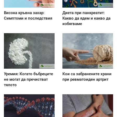
Висока кръвна захар:
Диета при панкреатит:
Симптоми и последствия
Kакво да ядем и какво да
избягваме
Уремия: Когато бъбреците
Кои са забранените храни
не могат да пречистват
при ревматоиден артрит
тялото