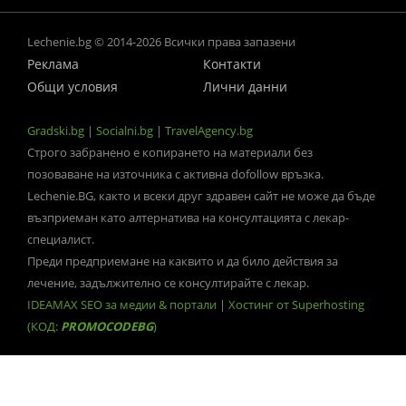
Lechenie.bg © 2014-2026 Всички права запазени
Реклама
Контакти
Общи условия
Лични данни
Gradski.bg
|
Socialni.bg
|
TravelAgency.bg
Строго забранено е копирането на материали без
позоваване на източника с активна dofollow връзка.
Lechenie.BG, както и всеки друг здравен сайт не може да бъде
възприеман като алтернатива на консултацията с лекар-
специалист.
Преди предприемане на каквито и да било действия за
лечение, задължително се консултирайте с лекар.
IDEAMAX SEO за медии & портали
|
Хостинг от Superhosting
(КОД:
PROMOCODEBG
)