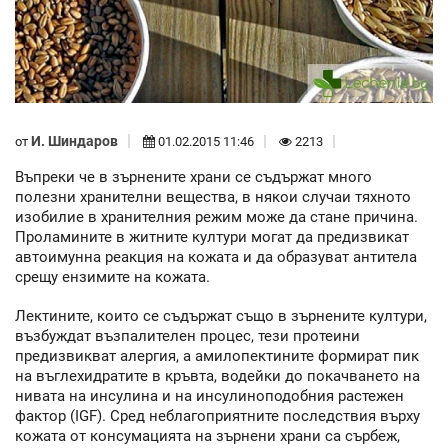
И. Шиндаров
от
01.02.2015 11:46
2213
Въпреки че в зърнените храни се съдържат много
полезни хранителни вещества, в някои случаи тяхното
изобилие в хранителния режим може да стане причина.
Проламините в житните култури могат да предизвикат
автоимунна реакция на кожата и да образуват антитела
срещу ензимите на кожата.
Лектините, които се съдържат също в зърнените култури,
възбуждат възпалителен процес, тези протеини
предизвикват алергия, а амилопектините формират пик
на въглехидратите в кръвта, водейки до покачването на
нивата на инсулина и на инсулиноподобния растежен
фактор (IGF). Сред неблагоприятните последствия върху
кожата от консумацията на зърнени храни са сърбеж,