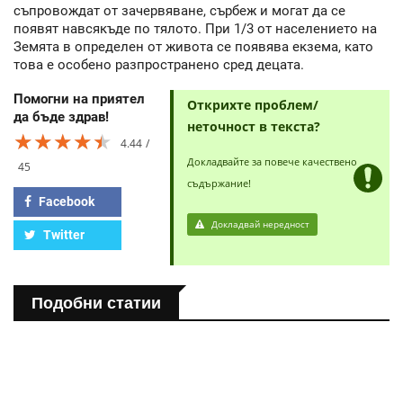
съпровождат от зачервяване, сърбеж и могат да се
появят навсякъде по тялото. При 1/3 от населението на
Земята в определен от живота се появява екзема, като
това е особено разпространено сред децата.
Помогни на приятел
Открихте проблем/
да бъде здрав!
неточност в текста?
★★★★★
★★★★★
★★★★★
4.44
Докладвайте за повече качествено
45
съдържание!
Facebook
Докладвай нередност
Twitter
Подобни статии
ПОЛЕЗНО