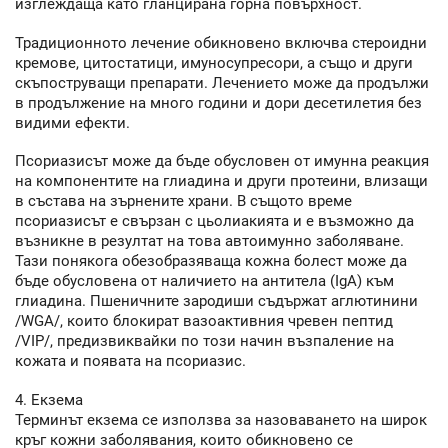
изглеждаща като гланцирана горна повърхност.
Традиционното лечение обикновено включва стероидни
кремове, цитостатици, имуносупресори, а също и други
скъпоструващи препарати. Лечението може да продължи
в продължение на много години и дори десетилетия без
видими ефекти.
Псориазисът може да бъде обусловен от имунна реакция
на компонентите на глиадина и други протеини, влизащи
в състава на зърнените храни. В същото време
псориазисът е свързан с цьолиакията и е възможно да
възникне в резултат на това автоимунно заболяване.
Тази понякога обезобразяваща кожна болест може да
бъде обусловена от наличието на антитела (IgA) към
глиадина. Пшеничните зародиши съдържат аглютинини
/WGA/, които блокират вазоактивния чревен пептид
/VIP/, предизвиквайки по този начин възпаление на
кожата и появата на псориазис.
4. Екзема
Терминът екзема се използва за назоваването на широк
кръг кожни заболявания, които обикновено се