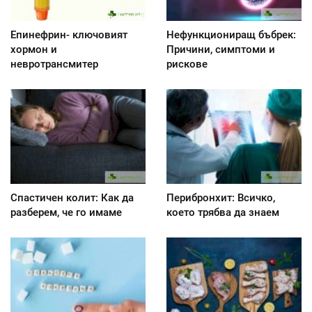
Епинефрин- ключовият
Нефункциониращ бъбрек:
хормон и
Причини, симптоми и
невротрансмитер
рискове
Спастичен колит: Как да
Перибронхит: Всичко,
разберем, че го имаме
което трябва да знаем