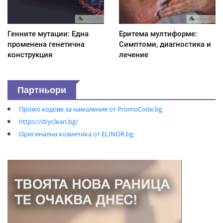
Генните мутации: Една
Еритема мултиформе:
променена генетична
Симптоми, диагностика и
конструкция
лечение
Партньори
Промо кодове за намаления от PromoCode.bg
https://dryclean.bg/
Оригинална козметика от ELINOR.bg