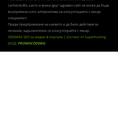
Lechenie.BG, както и всеки друг здравен сайт не може да бъде
възприеман като алтернатива на консултацията с лекар-
специалист.
Преди предприемане на каквито и да било действия за
лечение, задължително се консултирайте с лекар.
IDEAMAX SEO за медии & портали
|
Хостинг от Superhosting
(КОД:
PROMOCODEBG
)