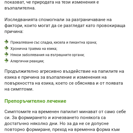
показват, че природата на тези изменения е
възпалителна.
Изследванията спомогнали за разграничаване на
фактори, които могат да се разгледат като провокираща
причина:
Прекаляване със сладка, кисела и пикантна храна;
Хронична травма на езика;
Някои заболявания на вътрешните органи;
Алергични реакции;
Продължително агресивно въздействие на папилите на
езика е причина за възпаление и изменения на
повърхността на езика, което се обяснява и от появата
на симптоми.
Препоръчително лечение
Симптомите на временен папилит минават от само себе
си. За формирането и изчезването понякога са
достатъчно няколко дни. Но за да не се допусне
повторно формиране, преход на временна форма към