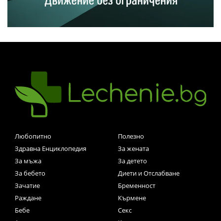
Любопитно
Полезно
Здравна Енциклопедия
За жената
За мъжа
За детето
За бебето
Диети и Отслабване
Зачатие
Бременност
Раждане
Кърмене
Бебе
Секс