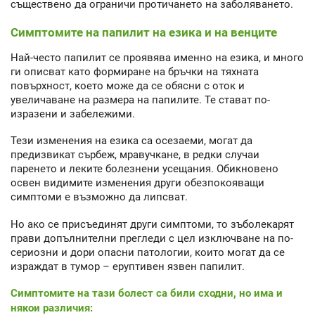
съществено да ограничи протичането на заболяването.
Симптомите на папилит на езика и на венците
Най-често папилит се проявява именно на езика, и много
ги описват като формиране на бръчки на тяхната
повърхност, което може да се обясни с оток и
увеличаване на размера на папилите. Те стават по-
изразени и забележими.
Тези изменения на езика са осезаеми, могат да
предизвикат сърбеж, мравучкане, в редки случаи
паренето и леките болезнени усещания. Обикновено
освен видимите изменения други обезпокояващи
симптоми е възможно да липсват.
Но ако се присъединят други симптоми, то зъболекарят
прави допълнителни прегледи с цел изключване на по-
сериозни и дори опасни патологии, които могат да се
израждат в тумор – еруптивен язвен папилит.
Симптомите на тази болест са били сходни, но има и
някои различия: