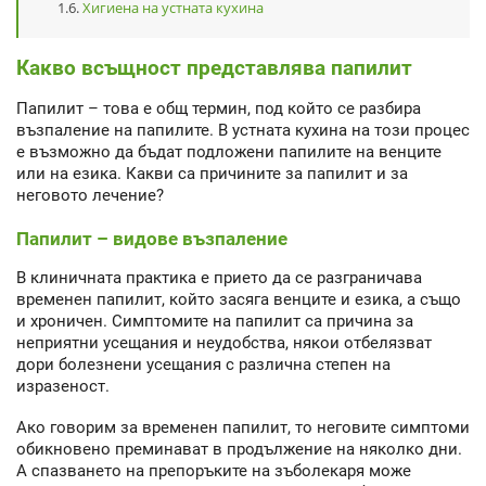
Хигиена на устната кухина
Какво всъщност представлява папилит
Папилит – това е общ термин, под който се разбира
възпаление на папилите. В устната кухина на този процес
е възможно да бъдат подложени папилите на венците
или на езика. Какви са причините за папилит и за
неговото лечение?
Папилит – видове възпаление
В клиничната практика е прието да се разграничава
временен папилит, който засяга венците и езика, а също
и хроничен. Симптомите на папилит са причина за
неприятни усещания и неудобства, някои отбелязват
дори болезнени усещания с различна степен на
изразеност.
Ако говорим за временен папилит, то неговите симптоми
обикновено преминават в продължение на няколко дни.
А спазването на препоръките на зъболекаря може