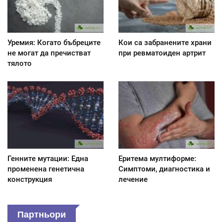
Уремия: Когато бъбреците
Кои са забранените храни
не могат да пречистват
при ревматоиден артрит
тялото
Генните мутации: Една
Еритема мултиформе:
променена генетична
Симптоми, диагностика и
конструкция
лечение
Партньори