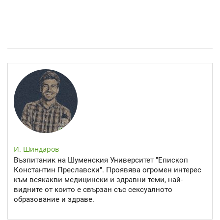
Епинефрин- ключовият хормон и невротрансмитер
И. Шиндаров
Възпитаник на Шуменския Университет "Епископ
Константин Преславски". Проявява огромен интерес
към всякакви медицински и здравни теми, най-
видните от които е свързан със сексуалното
образование и здраве.