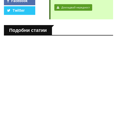
Facebook
Докладвай нередност
Twitter
Подобни статии
ЗДРАВНА ЕНЦИКЛОПЕДИЯ
Епинефрин- ключовият хормон и невротрансмитер