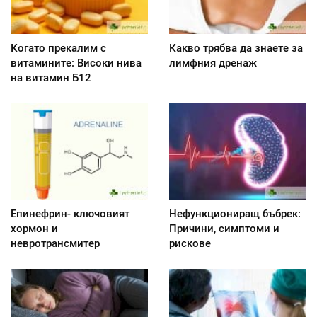
Когато прекалим с
Какво трябва да знаете за
витамините: Високи нива
лимфния дренаж
на витамин Б12
Епинефрин- ключовият
Нефункциониращ бъбрек:
хормон и
Причини, симптоми и
невротрансмитер
рискове