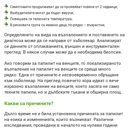
Симптомите продължават да се проявяват повече от 2 седмици;
Възбудителите могат да бъдат вируси;
Повишава се телесната температура;
В рисковата група са именно деца, по-рядко – възрастни;
Определянето на вида на възпалението и поставянето на
диагноза може да се направи от зъболекар. Анализират
се данните от оплакванията, външен и инструментален
преглед. В някои случаи може да е необходима биопсия.
Ако говорим за папилит на венците, то локализираното
възпаление на папилит на венците се среща много
рядко. Една от причините е несвоевременно обръщане
към зъболекар. На преглед повечето хора идват с вече
изразено възпаление на венците, което засяга не само
техните папили, но и дълбоките тъкани и обширна площ.
Какви са причините?
Дълго време не е била установена причината за папилит
на езика и измененията, които възникват. Различни
изследвания, проведени в началото на нулеви години