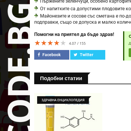
Пържените зеленчуци, особено картофите,
От напитките са допустими плодовите ко
Майонезите и сосове със сметана е по-до
подправки, също се допуска и малко колич
Помогни на приятел да бъде здрав!
★★★★★
★★★★★
★★★★★
4.07
155
Д
Facebook
Twitter
Подобни статии
ЗДРАВНА ЕНЦИКЛОПЕДИЯ