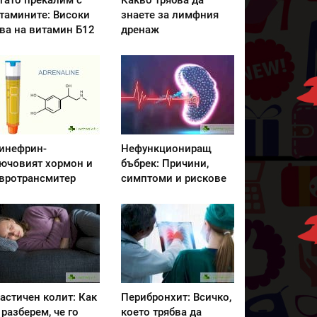
гато прекалим с
Какво трябва да
тамините: Високи
знаете за лимфния
ва на витамин Б12
дренаж
инефрин-
Нефункциониращ
ючовият хормон и
бъбрек: Причини,
вротрансмитер
симптоми и рискове
астичен колит: Как
Перибронхит: Всичко,
 разберем, че го
което трябва да