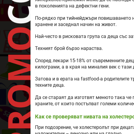
в поколенията на дефектни гени.
По-рядко при тийнейджъри повишаването н
хранене и заседнал начин на живот.
Най-често в рисковата група са деца със з
Техният брой бързо нараства.
Според лекари 15-18% от съвременните дец
килограми, а в края на миналия век с тази 
Затова и в ерата на fastfood-а родителите 
техните деца.
Да се стараят да изготвят менюто така че
храните, от които постъпват големи количе
Как се проверяват нивата на холестер
При подозрение, че холестеролът при децат
наложителни – венозно или на гладно.