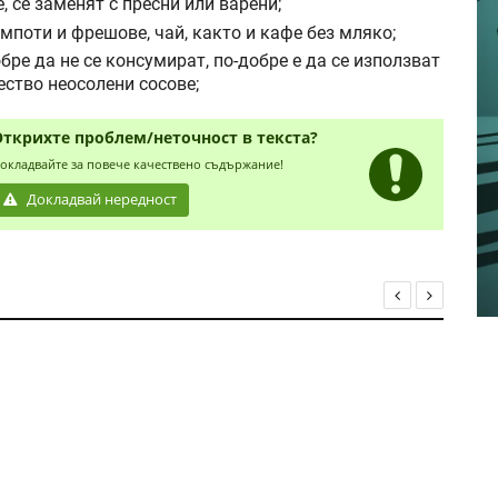
 се заменят с пресни или варени;
мпоти и фрешове, чай, както и кафе без мляко;
бре да не се консумират, по-добре е да се използват
ество неосолени сосове;
Открихте проблем/неточност в текста?
окладвайте за повече качествено съдържание!
Докладвай нередност