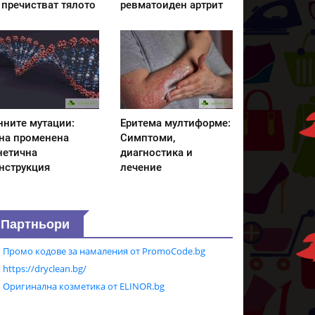
 пречистват тялото
ревматоиден артрит
нните мутации:
Еритема мултиформе:
на променена
Симптоми,
нетична
диагностика и
нструкция
лечение
Партньори
Промо кодове за намаления от PromoCode.bg
https://dryclean.bg/
Оригинална козметика от ELINOR.bg