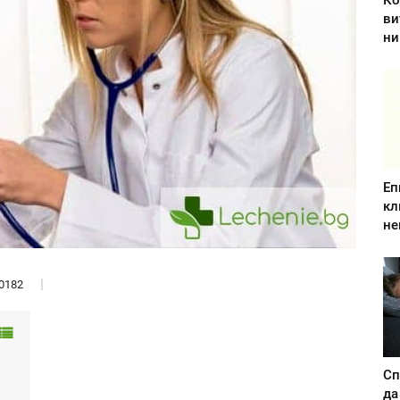
Ко
ви
ни
Еп
кл
не
0182
Сп
да