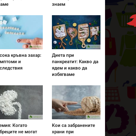
аме
знаем
сока кръвна захар:
Диета при
мптоми и
панкреатит: Kакво да
следствия
ядем и какво да
избягваме
емия: Когато
Кои са забранените
бреците не могат
храни при