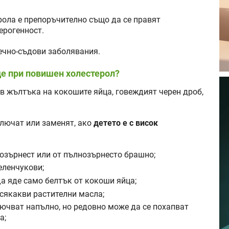
рола е препоръчително също да се правят
ерогенност.
дечно-съдови заболявания.
де при повишен холестерол?
в жълтъка на кокошите яйца, говеждият черен дроб,
ключат или заменят, ако
детето е с висок
нозърнест или от пълнозърнесто брашно;
еленчукови;
да яде само белтък от кокоши яйца;
всякакви растителни масла;
лючват напълно, но редовно може да се похапват
а;