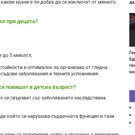
 какви храни е по-добре да се изключат от менюто
да
ол при децата?
Ге
е до 5 ммол/л;
Ед
ге
 стойности е оптимално за организма от гледна
ко
-съдови заболявания и техните усложнения.
се повишат в детска възраст?
о се свързват със заболяването наследствена
ади който се нарушава сърдечната функция и тази
 един от родителите, което е свързано с предаване