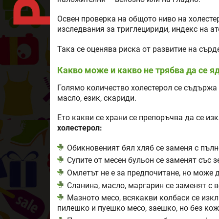
Освен проверка на общото ниво на холесте
изследвания за триглецириди, индекс на ат
Така се оценява риска от развитие на сър
Какво може и какво не трябва да се я
Голямо количество холестерол се съдържа 
масло, език, скариди.
Ето какви се храни се препоръчва да се из
холестерол:
Обикновеният бял хляб се заменя с пъл
Супите от месен бульон се заменят със з
Омлетът не е за предпочитане, но може 
Сланина, масло, маргарин се заменят с 
Мазното месо, всякакви колбаси се изк
пилешко и пуешко месо, заешко, но без кож