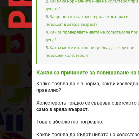
Какви са нормалните нива на холестерол при
децата?
Защо нивата на холестерола могат да се
повишат в детска възраст?
Как се проверяват нивата на холестерола при
деца?
Какво може и какво не трябва да се яде при
повишен холестерол?
Какви са причините за повишаване на 
Колко трябва да е в норма, какви изследва
правилно?
Холестеролът рядко се свързва с детското 
само в зряла възраст.
Това е абсолютно погрешно.
Какви трябва да бъдат нивата на холестер