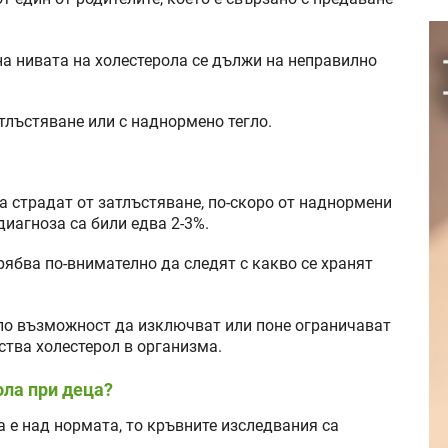
а нивата на холестерола се дължи на неправилно
атлъстяване или с наднормено тегло.
а страдат от затлъстяване, по-скоро от наднормени
диагноза са били едва 2-3%.
трябва по-внимателно да следят с какво се хранят
 по възможност да изключват или поне ограничават
ства холестерол в организма.
ола при деца?
а е над нормата, то кръвните изследвания са