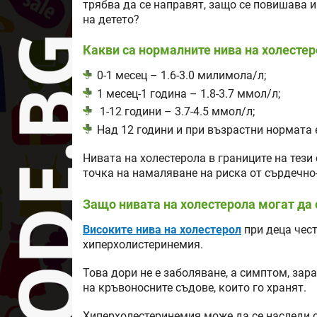
трябва да се направят, защо се повишава и
на детето?
Какви са нормалните нива на холестер
0-1 месец – 1.6-3.0 милимола/л;
1 месец-1 година – 1.8-3.7 ммол/л;
1-12 години – 3.7-4.5 ммол/л;
Над 12 години и при възрастни нормата 
Нивата на холестерола в границите на тези
точка на намаляване на риска от сърдечно
Защо нивата на холестерола могат да 
Високите нива на холестерол
при деца чест
хиперхолистеринемия.
Това дори не е заболяване, а симптом, зар
на кръвоносните съдове, които го хранят.
Хиперхолестеринемия може да се наследи от