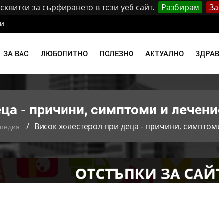
квитки за сърфирането в този уеб сайт.
Разбирам
За
ти
ЗА ВАС
ЛЮБОПИТНО
ПОЛЕЗНО
АКТУАЛНО
ЗДРА
ца - причини, симптоми и лечени
Висок холестерол при деца - причини, симптом
опедия