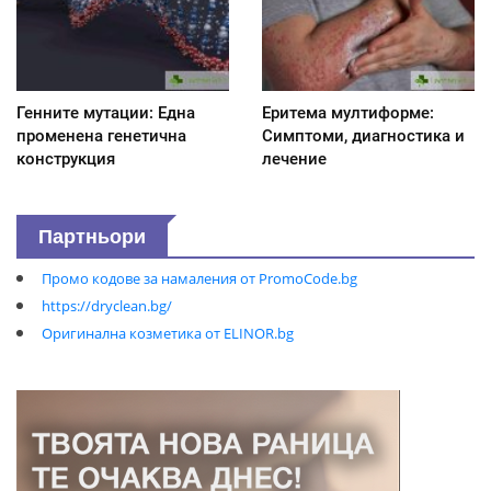
Генните мутации: Една
Еритема мултиформе:
променена генетична
Симптоми, диагностика и
конструкция
лечение
Партньори
Промо кодове за намаления от PromoCode.bg
https://dryclean.bg/
Оригинална козметика от ELINOR.bg