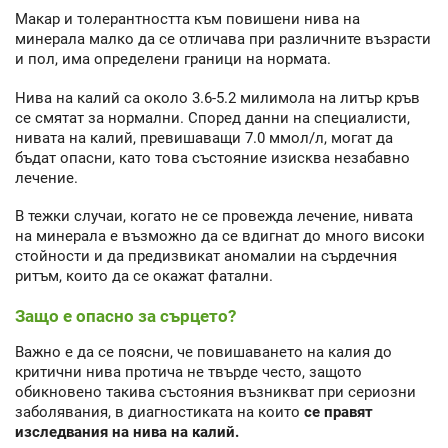
Макар и толерантността към повишени нива на
минерала малко да се отличава при различните възрасти
и пол, има определени граници на нормата.
Нива на калий са около 3.6-5.2 милимола на литър кръв
се смятат за нормални. Според данни на специалисти,
нивата на калий, превишаващи 7.0 ммол/л, могат да
бъдат опасни, като това състояние изисква незабавно
лечение.
В тежки случаи, когато не се провежда лечение, нивата
на минерала е възможно да се вдигнат до много високи
стойности и да предизвикат аномалии на сърдечния
ритъм, които да се окажат фатални.
Защо е опасно за сърцето?
Важно е да се поясни, че повишаването на калия до
критични нива протича не твърде често, защото
обикновено такива състояния възникват при сериозни
заболявания, в диагностиката на които
се правят
изследвания на нива на калий.