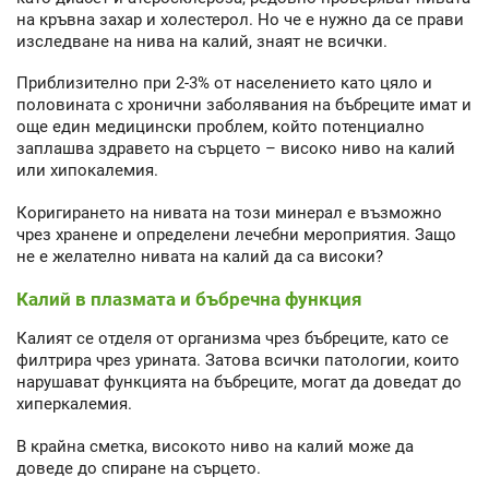
на кръвна захар и холестерол. Но че е нужно да се прави
изследване на нива на калий, знаят не всички.
Приблизително при 2-3% от населението като цяло и
половината с хронични заболявания на бъбреците имат и
още един медицински проблем, който потенциално
заплашва здравето на сърцето – високо ниво на калий
или хипокалемия.
Коригирането на нивата на този минерал е възможно
чрез хранене и определени лечебни мероприятия. Защо
не е желателно нивата на калий да са високи?
Калий в плазмата и бъбречна функция
Калият се отделя от организма чрез бъбреците, като се
филтрира чрез урината. Затова всички патологии, които
нарушават функцията на бъбреците, могат да доведат до
хиперкалемия.
В крайна сметка, високото ниво на калий може да
доведе до спиране на сърцето.