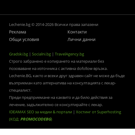
Lechenie.bg © 2014-2026 Всички права запазени
Реклама
Контакти
Общи условия
Лични данни
Gradski.bg
|
Socialni.bg
|
TravelAgency.bg
Строго забранено е копирането на материали без
позоваване на източника с активна dofollow връзка.
Lechenie.BG, както и всеки друг здравен сайт не може да бъде
възприеман като алтернатива на консултацията с лекар-
специалист.
Преди предприемане на каквито и да било действия за
лечение, задължително се консултирайте с лекар.
IDEAMAX SEO за медии & портали
|
Хостинг от Superhosting
(КОД:
PROMOCODEBG
)