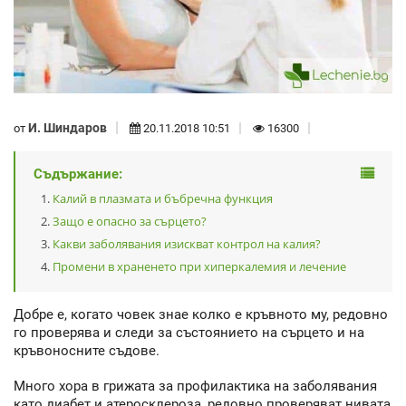
И. Шиндаров
от
20.11.2018 10:51
16300
Съдържание:
Калий в плазмата и бъбречна функция
Защо е опасно за сърцето?
Какви заболявания изискват контрол на калия?
Промени в храненето при хиперкалемия и лечение
Добре е, когато човек знае колко е кръвното му, редовно
го проверява и следи за състоянието на сърцето и на
кръвоносните съдове.
Много хора в грижата за профилактика на заболявания
като диабет и атеросклероза, редовно проверяват нивата