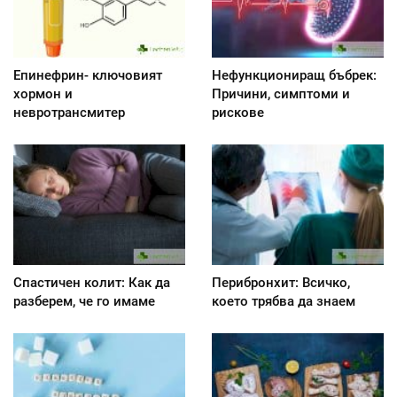
Епинефрин- ключовият
Нефункциониращ бъбрек:
хормон и
Причини, симптоми и
невротрансмитер
рискове
Спастичен колит: Как да
Перибронхит: Всичко,
разберем, че го имаме
което трябва да знаем