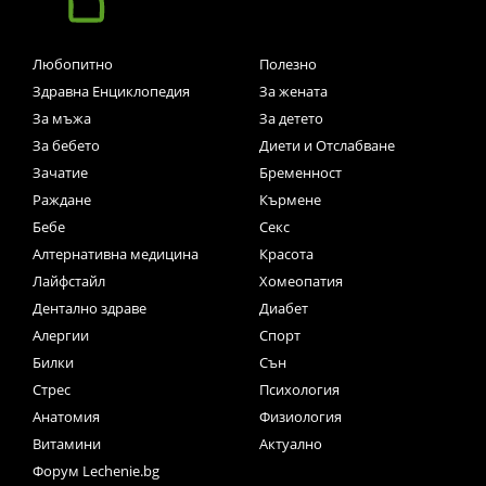
Любопитно
Полезно
Здравна Енциклопедия
За жената
За мъжа
За детето
За бебето
Диети и Отслабване
Зачатие
Бременност
Раждане
Кърмене
Бебе
Секс
Алтернативна медицина
Красота
Лайфстайл
Хомеопатия
Дентално здраве
Диабет
Алергии
Спорт
Билки
Сън
Стрес
Психология
Анатомия
Физиология
Витамини
Актуално
Форум Lechenie.bg