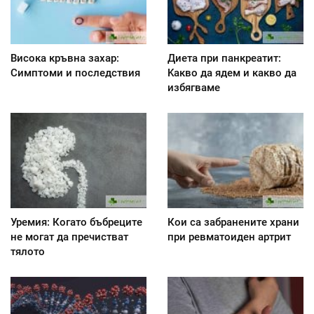
Висока кръвна захар:
Диета при панкреатит:
Симптоми и последствия
Kакво да ядем и какво да
избягваме
Уремия: Когато бъбреците
Кои са забранените храни
не могат да пречистват
при ревматоиден артрит
тялото