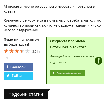
Минералът лесно се усвоява в червата и постъпва в
кръвта.
Храненето се коригира в полза на употребата на голямо
количество продукти, които не съдържат калий и ниско
негово съдържание.
Помогни на приятел
Открихте проблем/
да бъде здрав!
неточност в текста?
★★★★★
★★★★★
★★★★★
3.51
Докладвайте за повече качествено
91
съдържание!
Facebook
Докладвай нередност
Twitter
Подобни статии