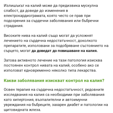
Излишъкът на калий може да предизвика мускулна
слабост, да доведе до изменения в
електрокардиограмата, която често се прав при
подозрения за сърдечни заболявания или бъбречни
страдания.
Високите нива на калий също могат да усложнят
лечението на сърдечна недостатъчност, доколкото
препаратите, използвани за подобряване състоянието на
сърцето, могат
да доведат до повишаване на калия.
Затова активното лечение на тази патология изисква
постоянен контрол нивата на калий, особено ако се
използват едновременно няколко типа лекарства.
Какви заболявания изискват контрол на калия?
Освен терапия на сърдечна недостатъчност, редовните
изследвания на калия са необходими при заболявания
като хипертония, възпалителни и автоимунни
увреждания на бъбреците, захарен диабет и патологии на
щитовидната жлеза.