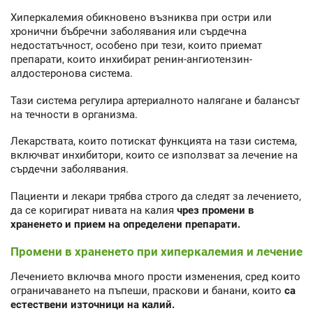
Хиперкалемия обикновено възниква при остри или
хронични бъбречни заболявания или сърдечна
недостатъчност, особено при тези, които приемат
препарати, които инхибират ренин-ангиотензин-
алдостеронова система.
Тази система регулира артериалното налягане и балансът
на течности в организма.
Лекарствата, които потискат функцията на тази система,
включват инхибитори, които се използват за лечение на
сърдечни заболявания.
Пациенти и лекари трябва строго да следят за лечението,
да се коригират нивата на калия
чрез промени в
храненето и прием на определени препарати.
Промени в храненето при хиперкалемия и лечение
Лечението включва много прости изменения, сред които
ограничаването на пъпеши, праскови и банани, които
са
естествени източници на калий.