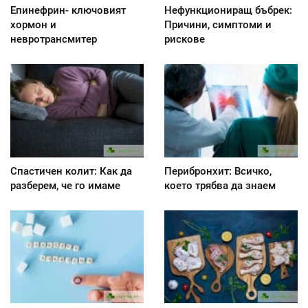
Епинефрин- ключовият
Нефункциониращ бъбрек:
хормон и
Причини, симптоми и
невротрансмитер
рискове
Спастичен колит: Как да
Перибронхит: Всичко,
разберем, че го имаме
което трябва да знаем