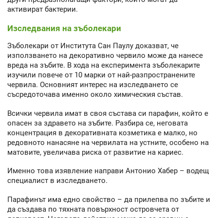
активират бактерии.
Изследвания на зъболекари
Зъболекари от Института Сан Паулу доказват, че
използването на декоративно червило може да нанесе
вреда на зъбите. В хода на експеримента зъболекарите
изучили повече от 10 марки от най-разпространените
червила. Основният интерес на изследването се
съсредоточава именно около химическия състав.
Всички червила имат в своя състава си парафин, който е
опасен за здравето на зъбите. Разбира се, неговата
концентрация в декоративната козметика е малко, но
редовното нанасяне на червилата на устните, особено на
матовите, увеличава риска от развитие на кариес.
Именно това изявление направи Антонио Хабер – водещ
специалист в изследването.
Парафинът има едно свойство – да прилепва по зъбите и
да създава по тяхната повърхност островчета от