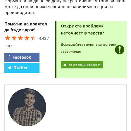
формата и за да не се допусне разтичане. Затова рискове
може да носи всяко червило независимо от цвят и
производител.
Помогни на приятел
Открихте проблем/
да бъде здрав!
неточност в текста?
★★★★★
★★★★★
★★★★★
4.48
Докладвайте за повече качествено
187
съдържание!
Facebook
Докладвай нередност
Twitter