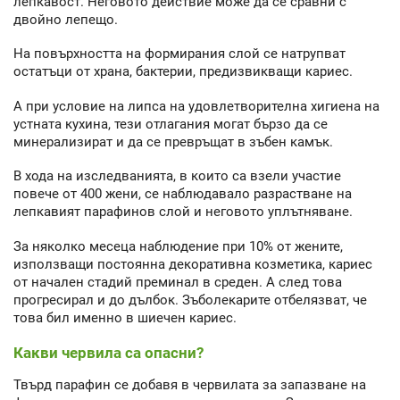
лепкавост. Неговото действие може да се сравни с
двойно лепещо.
На повърхността на формирания слой се натрупват
остатъци от храна, бактерии, предизвикващи кариес.
А при условие на липса на удовлетворителна хигиена на
устната кухина, тези отлагания могат бързо да се
минерализират и да се превръщат в зъбен камък.
В хода на изследванията, в които са взели участие
повече от 400 жени, се наблюдавало разрастване на
лепкавият парафинов слой и неговото уплътняване.
За няколко месеца наблюдение при 10% от жените,
използващи постоянна декоративна козметика, кариес
от начален стадий преминал в среден. А след това
прогресирал и до дълбок. Зъболекарите отбелязват, че
това бил именно в шиечен кариес.
Какви червила са опасни?
Твърд парафин се добавя в червилата за запазване на