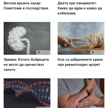
Висока кръвна захар:
Диета при панкреатит:
Симптоми и последствия
Kакво да ядем и какво да
избягваме
Уремия: Когато бъбреците
Кои са забранените храни
не могат да пречистват
при ревматоиден артрит
тялото