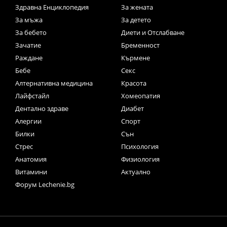
Здравна Енциклопедия
За жената
За мъжа
За детето
За бебето
Диети и Отслабване
Зачатие
Бременност
Раждане
Кърмене
Бебе
Секс
Алтернативна медицина
Красота
Лайфстайл
Хомеопатия
Дентално здраве
Диабет
Алергии
Спорт
Билки
Сън
Стрес
Психология
Анатомия
Физиология
Витамини
Актуално
Форум Lechenie.bg