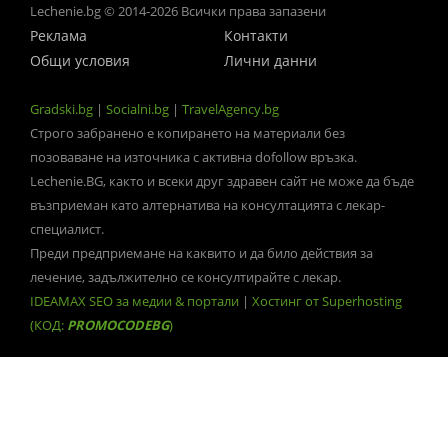
Lechenie.bg © 2014-2026 Всички права запазени
Реклама
Контакти
Общи условия
Лични данни
Gradski.bg
|
Socialni.bg
|
TravelAgency.bg
Строго забранено е копирането на материали без
позоваване на източника с активна dofollow връзка.
Lechenie.BG, както и всеки друг здравен сайт не може да бъде
възприеман като алтернатива на консултацията с лекар-
специалист.
Преди предприемане на каквито и да било действия за
лечение, задължително се консултирайте с лекар.
IDEAMAX SEO за медии & портали
|
Хостинг от Superhosting
(КОД:
PROMOCODEBG
)