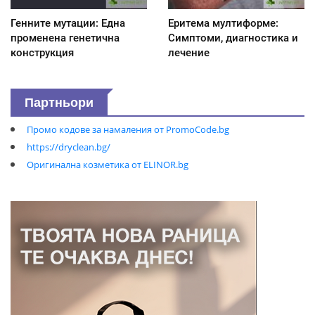
Генните мутации: Една
Еритема мултиформе:
променена генетична
Симптоми, диагностика и
конструкция
лечение
Партньори
Промо кодове за намаления от PromoCode.bg
https://dryclean.bg/
Оригинална козметика от ELINOR.bg