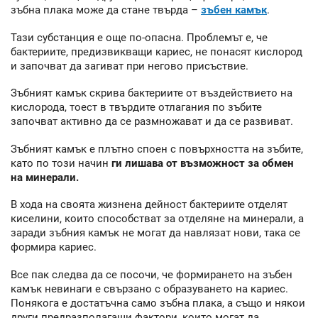
зъбна плака може да стане твърда –
зъбен камък
.
Тази субстанция е още по-опасна. Проблемът е, че
бактериите, предизвикващи кариес, не понасят кислород
и започват да загиват при негово присъствие.
Зъбният камък скрива бактериите от въздействието на
кислорода, тоест в твърдите отлагания по зъбите
започват активно да се размножават и да се развиват.
Зъбният камък е плътно споен с повърхността на зъбите,
като по този начин
ги лишава от възможност за обмен
на минерали.
В хода на своята жизнена дейност бактериите отделят
киселини, които способстват за отделяне на минерали, а
заради зъбния камък не могат да навлязат нови, така се
формира кариес.
Все пак следва да се посочи, че формирането на зъбен
камък невинаги е свързано с образуването на кариес.
Понякога е достатъчна само зъбна плака, а също и някои
други предразполагащи фактори, които могат да