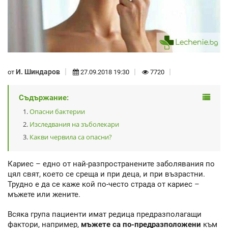
И. Шиндаров
от
27.09.2018 19:30
7720
Съдържание:
Опасни бактерии
Изследвания на зъболекари
Какви червила са опасни?
Кариес – едно от най-разпространените заболявания по
цял свят, което се среща и при деца, и при възрастни.
Трудно е да се каже кой по-често страда от кариес –
мъжете или жените.
Всяка група пациенти имат редица предразполагащи
фактори, например,
мъжете са по-предразположени
към