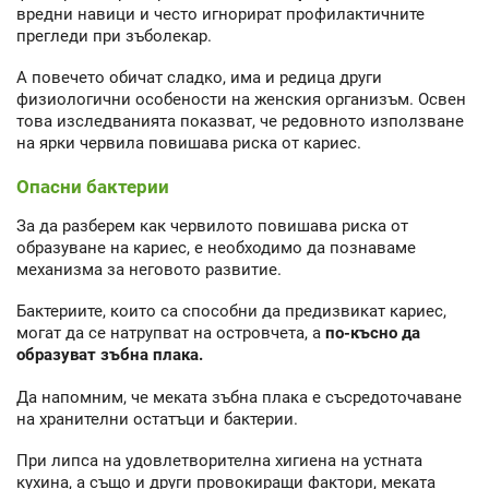
вредни навици и често игнорират профилактичните
прегледи при зъболекар.
А повечето обичат сладко, има и редица други
физиологични особености на женския организъм. Освен
това изследванията показват, че редовното използване
на ярки червила повишава риска от кариес.
Опасни бактерии
За да разберем как червилото повишава риска от
образуване на кариес, е необходимо да познаваме
механизма за неговото развитие.
Бактериите, които са способни да предизвикат кариес,
могат да се натрупват на островчета, а
по-късно да
образуват зъбна плака.
Да напомним, че меката зъбна плака е съсредоточаване
на хранителни остатъци и бактерии.
При липса на удовлетворителна хигиена на устната
кухина, а също и други провокиращи фактори, меката