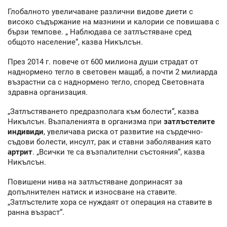
Глобалното увеличаване различни видове диети с
високо съдържание на мазнини и калории се повишава с
бързи темпове. „ Наблюдава се затлъстяване сред
общото население“, казва Никълсън.
През 2014 г. повече от 600 милиона души страдат от
наднормено тегло в световен мащаб, а почти 2 милиарда
възрастни са с наднормено тегло, според Световната
здравна организация.
„Затлъстяването предразполага към болести“, казва
Никълсън. Възпаленията в организма при
затлъстелите
индивиди
, увеличава риска от развитие на сърдечно-
съдови болести, инсулт, рак и ставни заболявания като
артрит
. „Всички те са възпалителни състояния“, казва
Никълсън.
Повишени нива на затлъстяване допринасят за
допълнителен натиск и износване на ставите.
„Затлъстелите хора се нуждаят от операция на ставите в
ранна възраст“.