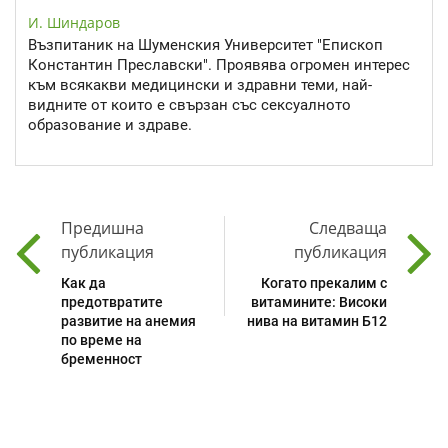
И. Шиндаров
Възпитаник на Шуменския Университет "Епископ
Константин Преславски". Проявява огромен интерес
към всякакви медицински и здравни теми, най-
видните от които е свързан със сексуалното
образование и здраве.
Предишна
Следваща
публикация
публикация
Как да
Когато прекалим с
предотвратите
витамините: Високи
развитие на анемия
нива на витамин Б12
по време на
бременност