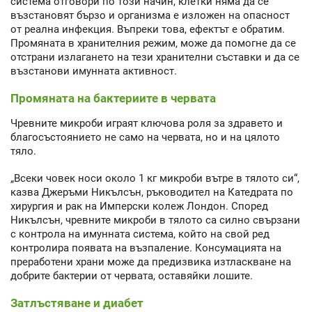
система отговори по този начин, клетки няма да се
възстановят бързо и организма е изложен на опасност
от реална инфекция. Въпреки това, ефектът е обратим.
Промяната в хранителния режим, може да помогне да се
отстрани излагането на тези хранителни съставки и да се
възстанови имунната активност.
Промяната на бактериите в червата
Чрeвните микроби играят ключова роля за здравето и
благосъстоянието не само на червата, но и на цялото
тяло.
„Всеки човек носи около 1 кг микроби вътре в тялото си“,
казва Джеръми Никълсън, ръководител на Катедрата по
хирургия и рак на Имперски колеж Лондон. Според
Никълсън, чревните микроби в тялото са силно свързани
с контрола на имунната система, който на свой ред
контролира появата на възпаление. Консумацията на
преработени храни може да предизвика изтласкване на
добрите бактерии от червата, оставяйки лошите.
Затлъстяване и диабет