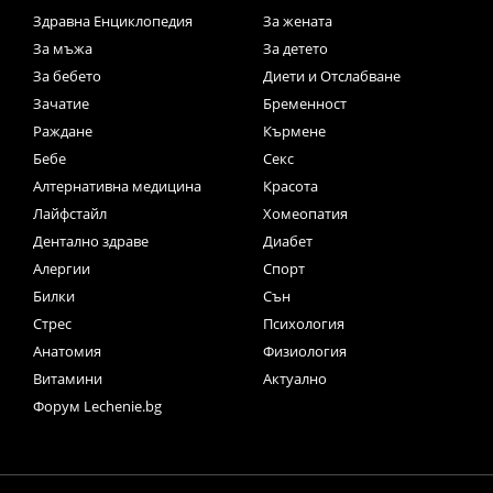
Здравна Енциклопедия
За жената
За мъжа
За детето
За бебето
Диети и Отслабване
Зачатие
Бременност
Раждане
Кърмене
Бебе
Секс
Алтернативна медицина
Красота
Лайфстайл
Хомеопатия
Дентално здраве
Диабет
Алергии
Спорт
Билки
Сън
Стрес
Психология
Анатомия
Физиология
Витамини
Актуално
Форум Lechenie.bg