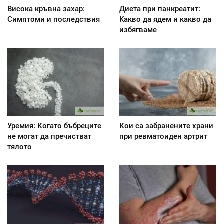
Висока кръвна захар:
Диета при панкреатит:
Симптоми и последствия
Kакво да ядем и какво да
избягваме
Уремия: Когато бъбреците
Кои са забранените храни
не могат да пречистват
при ревматоиден артрит
тялото