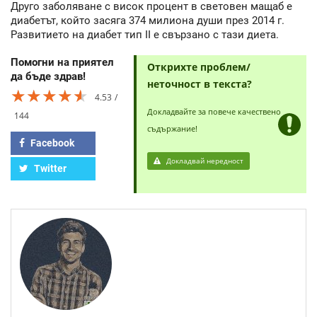
Друго заболяване с висок процент в световен мащаб е
диабетът, който засяга 374 милиона души през 2014 г.
Развитието на диабет тип II е свързано с тази диета.
Помогни на приятел
Открихте проблем/
да бъде здрав!
неточност в текста?
★★★★★
★★★★★
★★★★★
4.53
Докладвайте за повече качествено
144
съдържание!
Facebook
Докладвай нередност
Twitter