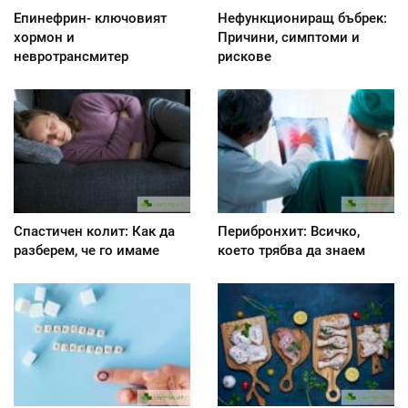
Епинефрин- ключовият
Нефункциониращ бъбрек:
хормон и
Причини, симптоми и
невротрансмитер
рискове
Спастичен колит: Как да
Перибронхит: Всичко,
разберем, че го имаме
което трябва да знаем