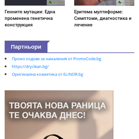
Генните мутации: Една
Еритема мултиформе:
променена генетична
Симптоми, диагностика и
конструкция
лечение
Партньори
Промо кодове за намаления от PromoCode.bg
https://dryclean.bg/
Оригинална козметика от ELINOR.bg