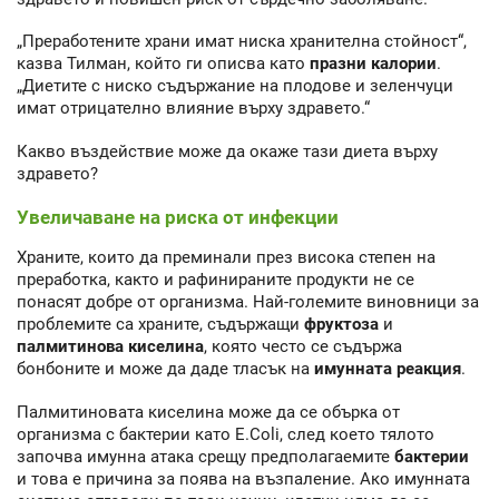
„Преработените храни имат ниска хранителна стойност“,
казва Тилман, който ги описва като
празни калории
.
„Диетите с ниско съдържание на плодове и зеленчуци
имат отрицателно влияние върху здравето.“
Какво въздействие може да окаже тази диета върху
здравето?
Увеличаване на риска от инфекции
Храните, които да преминали през висока степен на
преработка, както и рафинираните продукти не се
понасят добре от организма. Най-големите виновници за
проблемите са храните, съдържащи
фруктоза
и
палмитинова киселина
, която често се съдържа
бонбоните и може да даде тласък на
имунната реакция
.
Палмитиновата киселина може да се обърка от
организма с бактерии като E.Coli, след което тялото
започва имунна атака срещу предполагаемите
бактерии
и това е причина за поява на възпаление. Ако имунната