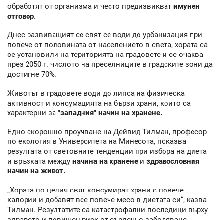
обработят от организма и често предизвикват
имунен
отговор
.
Днес развиващият се свят се води до урбанизация при
повече от половината от населението в света, хората са
се установили на територията на градовете и се очаква
през 2050 г. числото на преселниците в градските зони да
достигне 70%.
Животът в градовете води до липса на физическа
активност и консумацията на бързи храни, които са
характерни за
"западния" начин на хранене.
Едно скорошно проучване на Дейвид Тилман, професор
по екология в Университета на Минесота, показва
резултата от световните тенденции при избора на диета
и връзката между
начина на хранене
и
здравословния
начин на живот.
„Хората по целия свят консумират храни с повече
калории и добавят все повече месо в диетата си“, казва
Тилман. Резултатите са катастрофални последици върху
здравето и повишен риск от сърдечно заболяване.