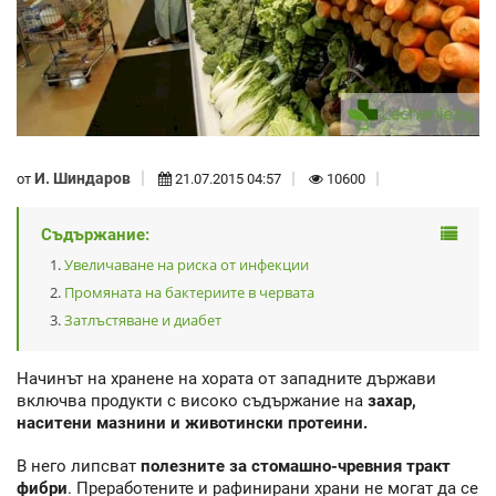
И. Шиндаров
от
21.07.2015 04:57
10600
Съдържание:
Увеличаване на риска от инфекции
Промяната на бактериите в червата
Затлъстяване и диабет
Начинът на хранене на хората от западните държави
включва продукти с високо съдържание на
захар,
наситени мазнини и животински протеини.
В него липсват
полезните за стомашно-чревния тракт
фибри
. Преработените и рафинирани храни не могат да се