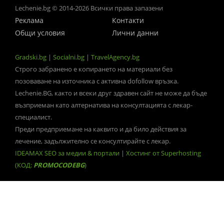
Lechenie.bg © 2014-2026 Всички права запазени
Реклама
Контакти
Общи условия
Лични данни
Gradski.bg
|
Socialni.bg
|
TravelAgency.bg
Строго забранено е копирането на материали без
позоваване на източника с активна dofollow връзка.
Lechenie.BG, както и всеки друг здравен сайт не може да бъде
възприеман като алтернатива на консултацията с лекар-
специалист.
Преди предприемане на каквито и да било действия за
лечение, задължително се консултирайте с лекар.
IDEAMAX SEO за медии & портали
|
Хостинг от Superhosting
(КОД:
PROMOCODEBG
)