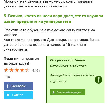
Може би, най-ценната възможност, която предлага
университета е мрежата от контакти.
5. Всичко, което ви носи пари днес, сте го научили
извън пределите на университета
Ефективното обучение е възможно само когато има
интерес.
Ако гледаме програмата Дискавъри, за час може би ще
узнаете за света повече, отколкото 15 години в
университета.
Помогни на приятел
Открихте проблем/
да бъде здрав!
неточност в текста?
★★★★★
★★★★★
★★★★★
4.46
Докладвайте за повече качествено
118
съдържание!
Facebook
Докладвай нередност
Twitter