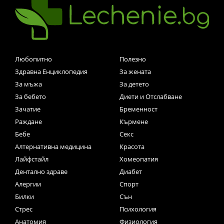
Любопитно
Полезно
Здравна Енциклопедия
За жената
За мъжа
За детето
За бебето
Диети и Отслабване
Зачатие
Бременност
Раждане
Кърмене
Бебе
Секс
Алтернативна медицина
Красота
Лайфстайл
Хомеопатия
Дентално здраве
Диабет
Алергии
Спорт
Билки
Сън
Стрес
Психология
Анатомия
Физиология