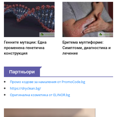
Генните мутации: Една
Еритема мултиформе:
променена генетична
Симптоми, диагностика и
конструкция
лечение
Партньори
Промо кодове за намаления от PromoCode.bg
https://dryclean.bg/
Оригинална козметика от ELINOR.bg