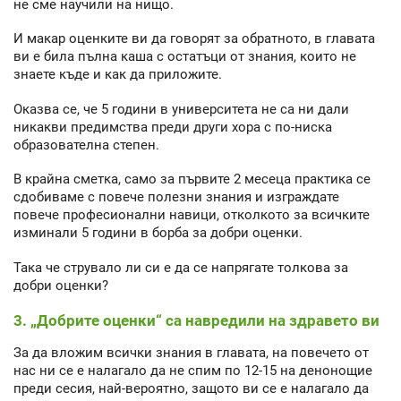
не сме научили на нищо.
И макар оценките ви да говорят за обратното, в главата
ви е била пълна каша с остатъци от знания, които не
знаете къде и как да приложите.
Оказва се, че 5 години в университета не са ни дали
никакви предимства преди други хора с по-ниска
образователна степен.
В крайна сметка, само за първите 2 месеца практика се
сдобиваме с повече полезни знания и изграждате
повече професионални навици, отколкото за всичките
изминали 5 години в борба за добри оценки.
Така че струвало ли си е да се напрягате толкова за
добри оценки?
3. „Добрите оценки“ са навредили на здравето ви
За да вложим всички знания в главата, на повечето от
нас ни се е налагало да не спим по 12-15 на денонощие
преди сесия, най-вероятно, защото ви се е налагало да