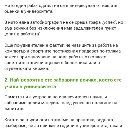
Нито един работодател не се е интересувал от вашите
оценки в университета.
В нито една автобиография не се среща графа „успех“, но
във всички без изключения има задължителен пункт
„опит в работата“.
Още по-удивителен е фактът, че навиците за работа на
компютър и спортните постижения придават по-голяма
тежест при започване на нова работа, отколкото
заветните отлични оценки в бележника или в
студентската книжка.
2. Най-вероятно сте забравили всичко, което сте
учили в университета
Паметта ни е устроена по изключителен начин, и
забравяме целия материал след успешно полагане на
изпитите.
Когато за първи опит отиваме на практика, веднага
разбираме, че за всичките години в университета, така и