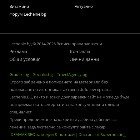
Витамини
Актуално
Форум Lechenie.bg
Lechenie.bg © 2014-2026 Всички права запазени
Реклама
Контакти
Общи условия
Лични данни
Gradski.bg
|
Socialni.bg
|
TravelAgency.bg
Строго забранено е копирането на материали без
позоваване на източника с активна dofollow връзка.
Lechenie.BG, както и всеки друг здравен сайт не може да бъде
възприеман като алтернатива на консултацията с лекар-
специалист.
Преди предприемане на каквито и да било действия за
лечение, задължително се консултирайте с лекар.
IDEAMAX SEO за медии & портали
|
Хостинг от Superhosting