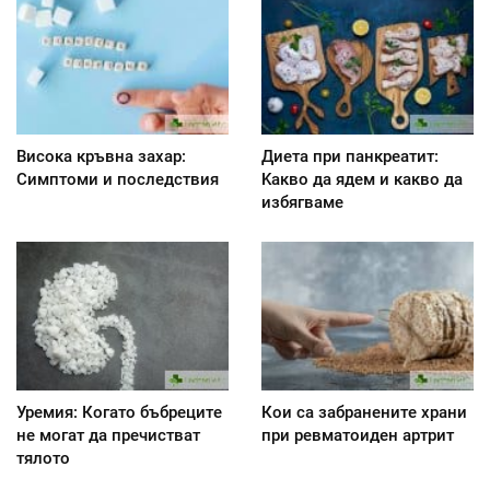
Висока кръвна захар:
Диета при панкреатит:
Симптоми и последствия
Kакво да ядем и какво да
избягваме
Уремия: Когато бъбреците
Кои са забранените храни
не могат да пречистват
при ревматоиден артрит
тялото