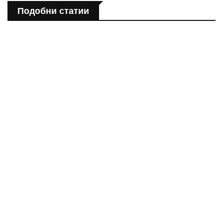
Подобни статии
ПОЛЕЗНО
Спастичен колит: Как да разберем, че го имаме
ПОЛЕЗНО