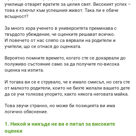
училище отварят вратите за целия свят. Високият успех –
това е ключът към успешния живот. Така ли е обаче
всъщност?
За много хора ученето в университета преминава с
твърдото убеждение, че оценките решават всичко.
И повечето от нас сляпо са вярвали на родители и
учители, що се отнася до оценката.
Вероятно помните времето, когато сте се докарвали до
полуживо състояние само за да получите по-висока
оценка на изпита.
И тогава ви се е струвало, че е имало смисъл, но сега сте
от малкото родители, които не бихте желали вашето дете
да се учи толкова упорито, както някога неговата майка.
Това звучи странно, но може би позицията ви има
логично обяснение.
1. Никой и никъде не ви е питал за високите
оценки