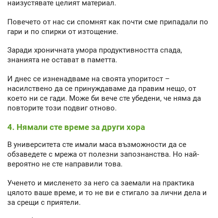
наизустявате целият материал.
Повечето от нас си спомнят как почти сме припадали по
гари и по спирки от изтощение.
Заради хроничната умора продуктивността спада,
знанията не остават в паметта.
И днес се изненадваме на своята упоритост –
насилствено да се принуждаваме да правим нещо, от
което ни се гади. Може би вече сте убедени, че няма да
повторите този подвиг отново.
4. Нямали сте време за други хора
В университета сте имали маса възможности да се
обзаведете с мрежа от полезни запознанства. Но най-
вероятно не сте направили това.
Ученето и мисленето за него са заемали на практика
цялото ваше време, и то не ви е стигало за лични дела и
за срещи с приятели.