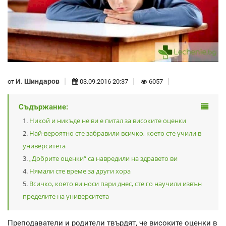
И. Шиндаров
от
03.09.2016 20:37
6057
Съдържание:
Никой и никъде не ви е питал за високите оценки
Най-вероятно сте забравили всичко, което сте учили в
университета
„Добрите оценки“ са навредили на здравето ви
Нямали сте време за други хора
Всичко, което ви носи пари днес, сте го научили извън
пределите на университета
Преподаватели и родители твърдят, че високите оценки в