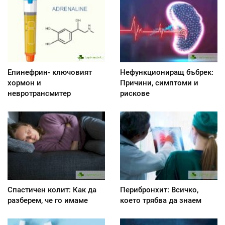
Епинефрин- ключовият
Нефункциониращ бъбрек:
хормон и
Причини, симптоми и
невротрансмитер
рискове
Спастичен колит: Как да
Перибронхит: Всичко,
разберем, че го имаме
което трябва да знаем