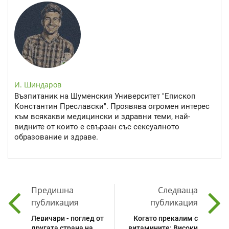
И. Шиндаров
Възпитаник на Шуменския Университет "Епископ
Константин Преславски". Проявява огромен интерес
към всякакви медицински и здравни теми, най-
видните от които е свързан със сексуалното
образование и здраве.
Предишна
Следваща
публикация
публикация
Левичари - поглед от
Когато прекалим с
другата страна на
витамините: Високи