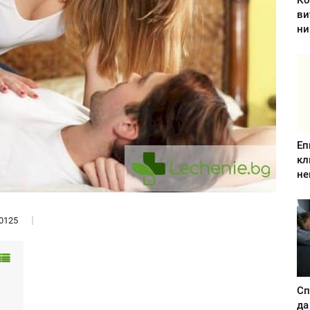
Ко
ви
ни
Еп
кл
не
0125
Сп
да