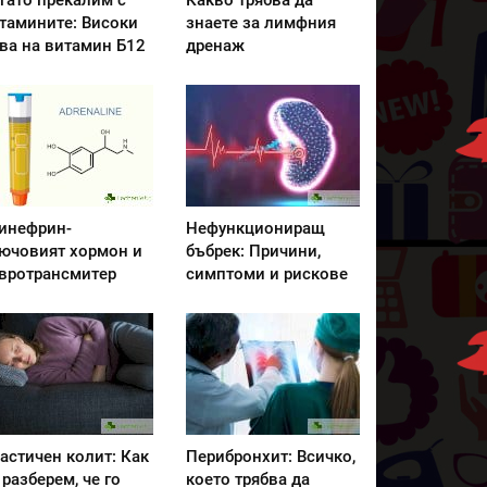
гато прекалим с
Какво трябва да
тамините: Високи
знаете за лимфния
ва на витамин Б12
дренаж
инефрин-
Нефункциониращ
ючовият хормон и
бъбрек: Причини,
вротрансмитер
симптоми и рискове
астичен колит: Как
Перибронхит: Всичко,
 разберем, че го
което трябва да