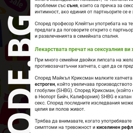
проблеми със
съня
, които са пречка за се
интимност, ако единия от партньорите се е
Според професор Клейтън употребата на те
предлага да поговорите открито с партньор
и развлеченията в семейната спалня.
Лекарствата пречат на сексуалния ви
При много семейни двойки липсата на жела
противозачатъчни хапчета, с цел да се пре
Според Майкъл Криксман малките хапчета
естроген
, който увеличава производството
глобулин (SHBG). Според Криксман, (който 
в Нюпорт Бийч, Калифорния) SHBG е капан 
секс. Според последните изследвания може
целия ви полов живот.
Трябва да внимавате, когато употребявате 
симптоми на тревожност и
киселинен рефл