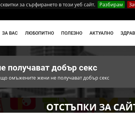
квитки за сърфирането в този уеб сайт.
Разбирам
За
и
ЗА ВАС
ЛЮБОПИТНО
ПОЛЕЗНО
АКТУАЛНО
ЗДРА
е получават добър секс
ащо омъжените жени не получават добър секс