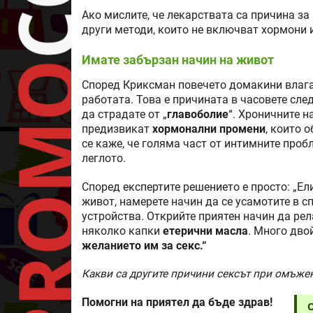
Ако мислите, че лекарствата са причина за
други методи, които не включват хормони 
Имате забързан начин на живот
Според Криксман повечето домакини влагат
работата. Това е причината в часовете сле
да страдате от „
главоболие
“. Хроничните 
предизвикат
хормонални промени
, които 
се каже, че голяма част от интимните проб
леглото.
Според експертите решението е просто: „Е
живот, намерете начин да се усамотите в с
устройства. Открийте приятен начин да рел
няколко капки
етерични масла
. Много дво
желанието им за секс.“
Какви са другите причини сексът при омъжени
Помогни на приятел да бъде здрав!