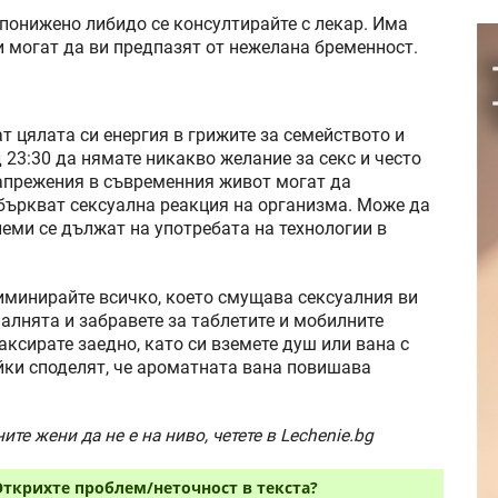
 понижено либидо се консултирайте с лекар. Има
и могат да ви предпазят от нежелана бременност.
 цялата си енергия в грижите за семейството и
д 23:30 да нямате никакво желание за секс и често
напрежения в съвременния живот могат да
объркват сексуална реакция на организма. Може да
леми се дължат на употребата на технологии в
лиминирайте всичко, което смущава сексуалния ви
палнята и забравете за таблетите и мобилните
аксирате заедно, като си вземете душ или вана с
йки споделят, че ароматната вана повишава
те жени да не е на ниво, четете в Lechenie.bg
Открихте проблем/неточност в текста?