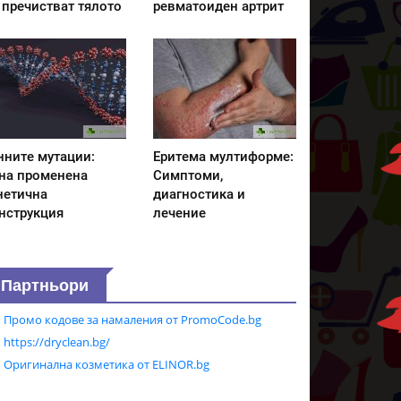
 пречистват тялото
ревматоиден артрит
нните мутации:
Еритема мултиформе:
на променена
Симптоми,
нетична
диагностика и
нструкция
лечение
Партньори
Промо кодове за намаления от PromoCode.bg
https://dryclean.bg/
Оригинална козметика от ELINOR.bg