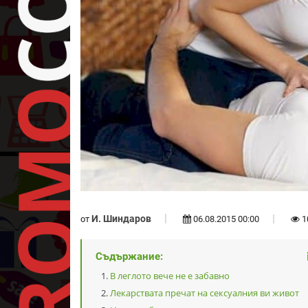
И. Шиндаров
от
06.08.2015 00:00
1
Съдържание:
В леглото вече не е забавно
Лекарствата пречат на сексуалния ви живот