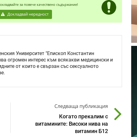
окладвайте за повече качествено съдържание!
Докладвай нередност
нския Университет "Епископ Константин
ява огромен интерес към всякакви медицински и
идните от които е свързан със сексуалното
е.
Следваща публикация
Когато прекалим с
витамините: Високи нива на
витамин Б12