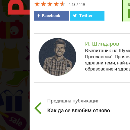
★★★★★
★★★★★
★★★★★
4.48
119
Д
Facebook
Twitter
И. Шиндаров
Възпитаник на Шуме
Преславски". Прояв
здравни теми, най-в
образование и здрав
Предишна публикация
Как да се влюбим отново