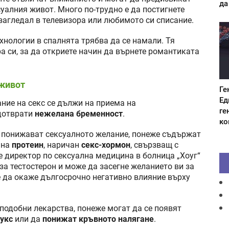
да
ксуалния живот. Много по-трудно е да постигнете
 загледал в телевизора или любимото си списание.
хнологии в спалнята трябва да се намали. Тя
а си, за да откриете начин да върнете романтиката
 живот
Ге
Ед
ние на секс се дължи на приема на
ге
дотврати
нежелана бременност
.
ко
 понижават сексуалното желание, понеже съдържат
 на
протеин
, наричан
секс-хормон
, свързващ с
е директор по сексуална медицина в болница „Хоуг“
за тестостерон и може да засегне желанието ви за
 да окаже дългосрочно негативно влияние върху
подобни лекарства, понеже могат да се появят
укс
или да
понижат кръвното налягане
.