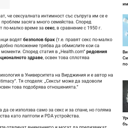
им
т, че сексуалната интимност със съпруга им се е
и проблем засяга много семейства. Според
ят по-малко време за
секс
, в сравнение с 1950 г.
анци водят
безполов брак
(т.е. правят секс по-малко
подобно положение трябва да обмислите кои са
 моменти. Според статия в „Health.com“
редовния
Ви
оционалното здраве
, освен това сплотява
Си
по
ихология в Университета на Вирджиния и е автор на
 Intimacy“. Тя споделя: „Сексът може да задоволи
освен това подобрява отношенията.“
 да се използва само за секс и за спане, но голяма
ства като лаптопи и PDA устройства.
Ур
бъ
ите отвличат вниманието и могат да предизвикат