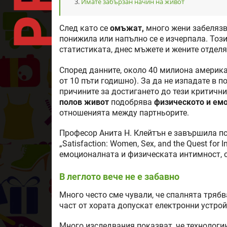
Имате забързан начин на живот
След като се
омъжат,
много жени забелязва
понижила или напълно се е изчерпала. Тоз
статистиката, днес мъжете и жените отдел
Според данните, около 40 милиона америк
от 10 пъти годишно). За да не изпадате в 
причините за достигането до тези критични
полов живот
подобрява
физическото и ем
отношенията между партньорите.
Професор Анита Н. Клейтън е завършила пс
„Satisfaction: Women, Sex, and the Quest for
емоционалната и физическата интимност, 
В леглото вече не е забавно
Много често сме чували, че спалнята трябва
част от хората допускат електронни устрой
Много изследвания показват, че технологи