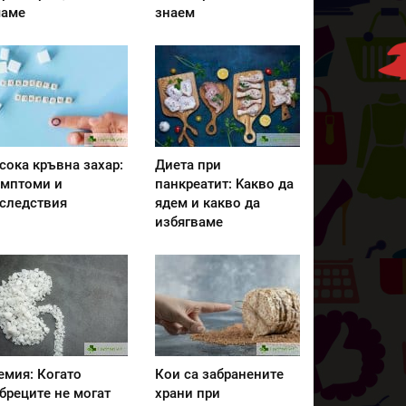
аме
знаем
сока кръвна захар:
Диета при
мптоми и
панкреатит: Kакво да
следствия
ядем и какво да
избягваме
емия: Когато
Кои са забранените
бреците не могат
храни при