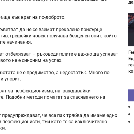
да
ръща във враг на по-доброто.
ъветват да не се вземат прекалено присърце
тив, грешейки човек получава безценен опит, който
те начинания.
Ге
т отбелязват – ръководителите е важно да успяват
Ед
вото не е синоним на успех.
ге
ко
отата не е предимство, а недостатък. Много по-
и упорит.
орят за перфекционизма, награждавайки
те. Подобни методи помагат за спасяването на
т предупреждават, че все пак трябва да имаме едно
и перфекционисти, тъй като те са изключително
ки.