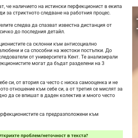
т, че наличието на истински перфекционист в екипа
еди за стриктното следване на работния процес.
телите следва да спазват известна дистанция от
всичко до последния детайл.
ционистите са склонни към антисоциално
влюбени и са способни на жестоки постъпки. До
следователи от университета Кент. Те анализирали
екционистите могат да бъдат разделени на 3
бе си, от втория са често с ниска самооценка и не
то отношение към себе си, а от третия се мислят за
удно да се впишат в даден колектив и много често
 перфекционистите са предразположени към
Открихте проблем/неточност в текста?