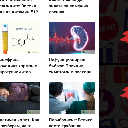
гато прекалим с
Какво трябва да
тамините: Високи
знаете за лимфния
ва на витамин Б12
дренаж
инефрин-
Нефункциониращ
ючовият хормон и
бъбрек: Причини,
вротрансмитер
симптоми и рискове
астичен колит: Как
Перибронхит: Всичко,
 разберем, че го
което трябва да