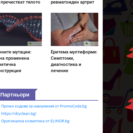
 пречистват тялото
ревматоиден артрит
нните мутации:
Еритема мултиформе:
на променена
Симптоми,
нетична
диагностика и
нструкция
лечение
Партньори
Промо кодове за намаления от PromoCode.bg
https://dryclean.bg/
Оригинална козметика от ELINOR.bg