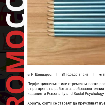
И. Шиндаров
от
10.08.2015 19:45
5
Перфекционизмът или стремежът всеки рез
с прегаряне на работата, в образователния
изданието Personality and Social Psychology
Хората, които се стараят да преуспяват въ