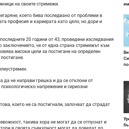
ожници на своите стремежи.
им
егаряне, което бива последвано от проблеми в
ата професия и кариерата като цяло, но дори и
последните 20 години от 43, проведени изследвания
о заключението, че от една страна стремежът към
новява високи цели за постигане на определен
Ви
 постигане.
Си
по
елеустремен.
а да не направи грешка и да се отклони от
о психологическо напрежение и сериозни
това, което не са постигнали, започват да страдат
Ур
евожност, такива хора не могат да се отпуснат и
бъ
ктори в своята съвкупност могат да доведат до