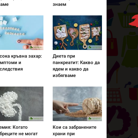
аме
знаем
сока кръвна захар:
Диета при
мптоми и
панкреатит: Kакво да
следствия
ядем и какво да
избягваме
емия: Когато
Кои са забранените
бреците не могат
храни при