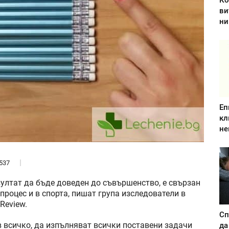
Ко
ви
ни
Еп
кл
не
537
ултат да бъде доведен до съвършенство, е свързан
 процес и в спорта, пишат група изследователи в
 Review.
Сп
в всичко, да изпълняват всички поставени задачи
да