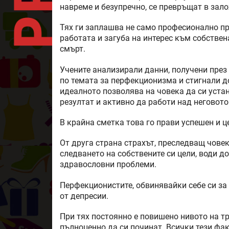
навреме и безупречно, се превръщат в зал
Тях ги заплашва не само професионално пр
работата и загуба на интерес към собствен
смърт.
Учените анализирали данни, получени през 
по темата за перфекционизма и стигнали д
идеалното позволява на човека да си уста
резултат и активно да работи над неговото
В крайна сметка това го прави успешен и ц
От друга страна страхът, преследващ човек
следването на собствените си цели, води д
здравословни проблеми.
Перфекционистите, обвинявайки себе си за 
от депресии.
При тях постоянно е повишено нивото на тр
пълноценно да си починат. Всички тези фа