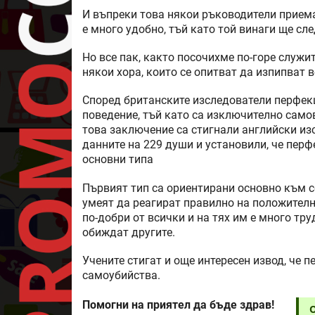
И въпреки това някои ръководители приема
е много удобно, тъй като той винаги ще сл
Но все пак, както посочихме по-горе служи
някои хора, които се опитват да изпипват 
Според британските изследователи перфек
поведение, тъй като са изключително само
това заключение са стигнали английски из
данните на 229 души и установили, че перф
основни типа
Първият тип са ориентирани основно към се
умеят да реагират правилно на положително
по-добри от всички и на тях им е много тр
обиждат другите.
Учените стигат и още интересен извод, че
самоубийства.
Помогни на приятел да бъде здрав!