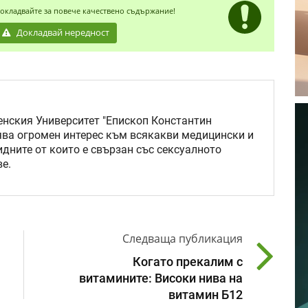
окладвайте за повече качествено съдържание!
Докладвай нередност
нския Университет "Епископ Константин
ява огромен интерес към всякакви медицински и
идните от които е свързан със сексуалното
е.
Следваща публикация
Когато прекалим с
витамините: Високи нива на
витамин Б12