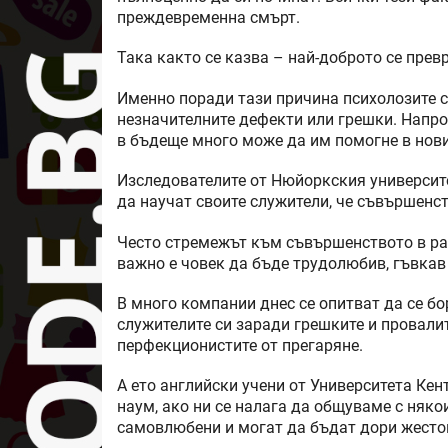
преждевременна смърт.
Така както се казва – най-доброто се прев
Именно поради тази причина психолозите с
незначителните дефекти или грешки. Напро
в бъдеще много може да им помогне в нови
Изследователите от Нюйоркския университе
да научат своите служители, че съвършенст
Често стремежът към съвършенството в раб
важно е човек да бъде трудолюбив, гъвкав 
В много компании днес се опитват да се б
служителите си заради грешките и провали
перфекционистите от прегаряне.
А ето английски учени от Университета Кен
наум, ако ни се налага да общуваме с няко
самовлюбени и могат да бъдат дори жесто