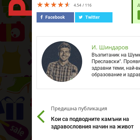
★★★★★
★★★★★
★★★★★
4.54
116
Д
Facebook
Twitter
И. Шиндаров
Възпитаник на Шуме
Преславски". Прояв
здравни теми, най-в
образование и здрав
Предишна публикация
Кои са подводните камъни на
здравословния начин на живот