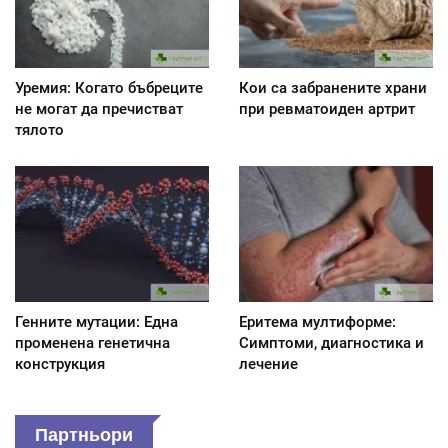
Уремия: Когато бъбреците
Кои са забранените храни
не могат да пречистват
при ревматоиден артрит
тялото
Генните мутации: Една
Еритема мултиформе:
променена генетична
Симптоми, диагностика и
конструкция
лечение
Партньори