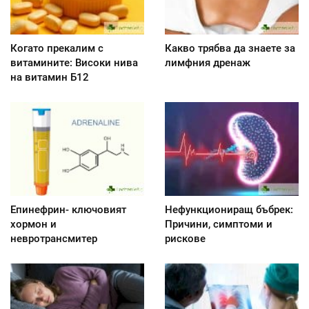
Когато прекалим с
Какво трябва да знаете за
витамините: Високи нива
лимфния дренаж
на витамин Б12
Епинефрин- ключовият
Нефункциониращ бъбрек:
хормон и
Причини, симптоми и
невротрансмитер
рискове