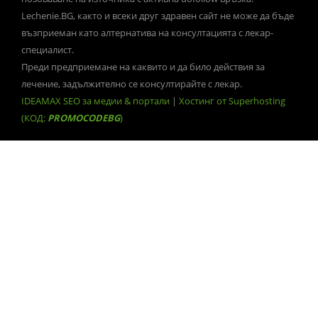
Lechenie.BG, както и всеки друг здравен сайт не може да бъде
възприеман като алтернатива на консултацията с лекар-
специалист.
Преди предприемане на каквито и да било действия за
лечение, задължително се консултирайте с лекар.
IDEAMAX SEO за медии & портали
|
Хостинг от Superhosting
(КОД:
PROMOCODEBG
)