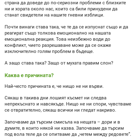
страна да доведе до по-сериозни проблеми с близките
ни и хората около нас, които са били принудени да
станат свидетели на нашите гневни изблици.
Почти винаги става така, че те да се изпуснат също и да
реагират също толкова емоционално на нашата
емоционална реакция. Това неизбежно води до
конфликт, чието разрешаване може да се окаже
изключително голям проблем в бъдеще.
А защо става така? Защо от мухата правим слон?
Каква е причината?
Най-често причината е, че нищо не ни върви.
Сякаш в такива дни лошият късмет ни следва
непрекъснато и навсякъде. Нищо не ни спори, чувстваме
се отвратително, сякаш всички ни гледат накриво.
Започваме да търсим смисъла на нещата – дори и в
думите, в които някой ни казва. Започваме да търсим
под вола теле да се опитваме да „четем между редовете“.