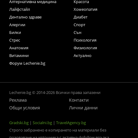
Алтернативна медицина
Красота
Лайфстайл
Хомеопатия
Дентално здраве
Диабет
Алергии
Спорт
Билки
Сън
Стрес
Психология
Анатомия
Физиология
Витамини
Актуално
Форум Lechenie.bg
Lechenie.bg © 2014-2026 Всички права запазени
Реклама
Контакти
Общи условия
Лични данни
Gradski.bg
|
Socialni.bg
|
TravelAgency.bg
Строго забранено е копирането на материали без
позоваване на източника с активна dofollow връзка.