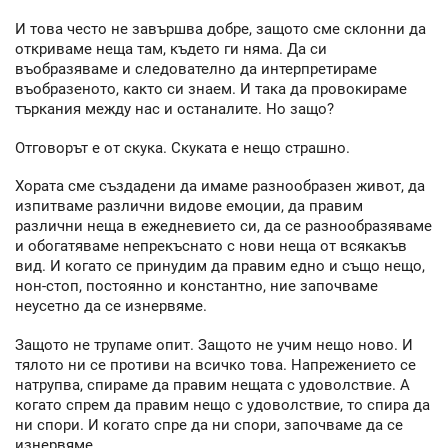
И това често не завършва добре, защото сме склонни да
откриваме неща там, където ги няма. Да си
въобразяваме и следователно да интерпретираме
въобразеното, както си знаем. И така да провокираме
търкания между нас и останалите. Но защо?
Отговорът е от скука. Скуката е нещо страшно.
Хората сме създадени да имаме разнообразен живот, да
изпитваме различни видове емоции, да правим
различни неща в ежедневието си, да се разнообразяваме
и обогатяваме непрекъснато с нови неща от всякакъв
вид. И когато се принудим да правим едно и също нещо,
нон-стоп, постоянно и константно, ние започваме
неусетно да се изнервяме.
Защото не трупаме опит. Защото не учим нещо ново. И
тялото ни се противи на всичко това. Напрежението се
натрупва, спираме да правим нещата с удоволствие. А
когато спрем да правим нещо с удоволствие, то спира да
ни спори. И когато спре да ни спори, започваме да се
изнервяме.