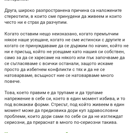
Друга, широко разпространена причина са наложените
стереотипи, в които сме принудени да живеем и които
често ни е страх да разчупим.
Когато оставим нещо неизказано, когато премълчим
някое наше усещане, когато не сме истински с другите и
когато се принуждаваме да се държим по начин, който не
ни е присъщ, който не усещаме като нашия си собствен,
само за да се харесаме на някого или пък започваме да
се съгласяваме с всички останали, защото искаме
просто да избегнем конфликти с тях и да не се
натоварваме, всъщност ние се натоварваме много
повече.
Това, което правим е да трупаме и да трупаме
напрежение в себе си, което в един момент избива, и то
под всякакви форми. Стресът, под който живеем в един
момент може да предизвика дори куп здравословни
проблеми, които дори сами по себе си да не изглеждат
сериозни, да прераснат в много по-сериозни такива.