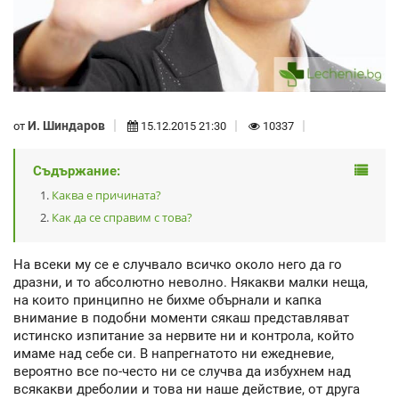
И. Шиндаров
от
15.12.2015 21:30
10337
Съдържание:
Каква е причината?
Как да се справим с това?
На всеки му се е случвало всичко около него да го
дразни, и то абсолютно неволно. Някакви малки неща,
на които принципно не бихме обърнали и капка
внимание в подобни моменти сякаш представляват
истинско изпитание за нервите ни и контрола, който
имаме над себе си. В напрегнатото ни ежедневие,
вероятно все по-често ни се случва да избухнем над
всякакви дреболии и това ни наше действие, от друга