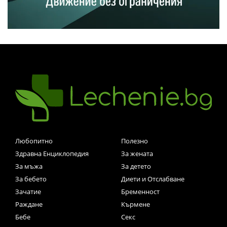
Любопитно
Полезно
Здравна Енциклопедия
За жената
За мъжа
За детето
За бебето
Диети и Отслабване
Зачатие
Бременност
Раждане
Кърмене
Бебе
Секс