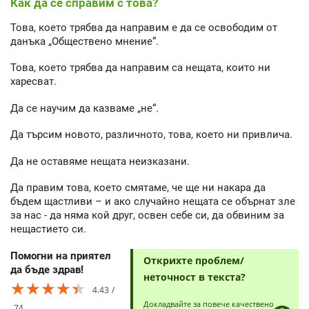
Как да се справим с това?
Това, което трябва да направим е да се освободим от
данъка „Обществено мнение“.
Това, което трябва да направим са нещата, които ни
харесват.
Да се научим да казваме „не“.
Да търсим новото, различното, това, което ни привлича.
Да не оставяме нещата неизказани.
Да правим това, което смятаме, че ще ни накара да
бъдем щастливи – и ако случайно нещата се обърнат зле
за нас - да няма кой друг, освен себе си, да обвиним за
нещастието си.
Помогни на приятел
Открихте проблем/
да бъде здрав!
неточност в текста?
★★★★★
★★★★★
★★★★★
4.43
Докладвайте за повече качествено
74