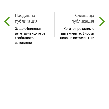
Предишна
Следваща
публикация
публикация
Защо обвиняват
Когато прекалим с
вегетарианците за
витамините: Високи
глобалното
нива на витамин Б12
затопляне