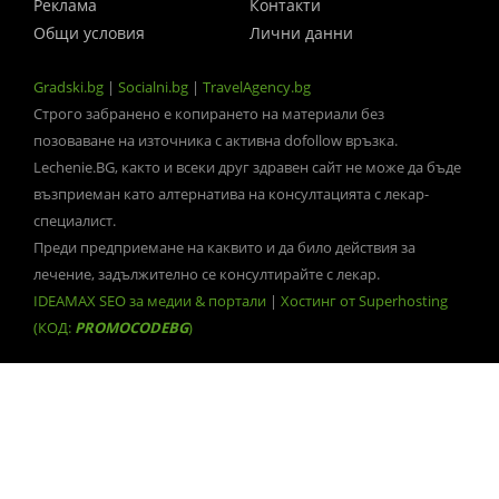
Реклама
Контакти
Общи условия
Лични данни
Gradski.bg
|
Socialni.bg
|
TravelAgency.bg
Строго забранено е копирането на материали без
позоваване на източника с активна dofollow връзка.
Lechenie.BG, както и всеки друг здравен сайт не може да бъде
възприеман като алтернатива на консултацията с лекар-
специалист.
Преди предприемане на каквито и да било действия за
лечение, задължително се консултирайте с лекар.
IDEAMAX SEO за медии & портали
|
Хостинг от Superhosting
(КОД:
PROMOCODEBG
)