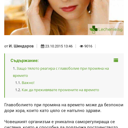
И. Шиндаров
от
23.10.2015 13:46
9016
Съдържание:
Защо тялото реагира с главоболие при промяна на
времето
Важно!
Как да преживявате промените на времето
Главоболието при промяна на времето може да безпокои
дори хора, които като цяло се напълно здрави.
Човешкият организъм е уникална саморегулираща се
система, която е способна да поддържа постоянството