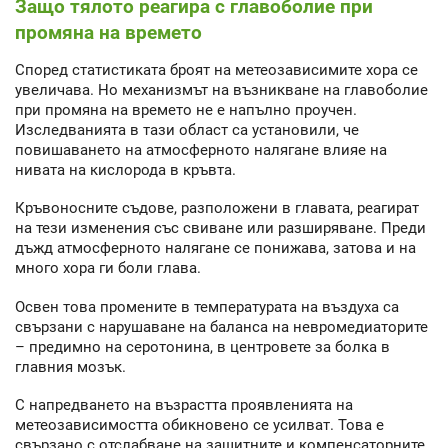
Защо тялото реагира с главоболие при
промяна на времето
Според статистиката броят на метеозависимите хора се
увеличава. Но механизмът на възникване на главоболие
при промяна на времето не е напълно проучен.
Изследванията в тази област са установили, че
повишаването на атмосферното налягане влияе на
нивата на кислорода в кръвта.
Кръвоносните съдове, разположени в главата, реагират
на тези изменения със свиване или разширяване. Преди
дъжд атмосферното налягане се понижава, затова и на
много хора ги боли глава.
Освен това промените в температурата на въздуха са
свързани с нарушаване на баланса на невромедиаторите
– предимно на серотонина, в центровете за болка в
главния мозък.
С напредването на възрастта проявленията на
метеозависимостта обикновено се усилват. Това е
свързано с отслабване на защитните и компенсаторните