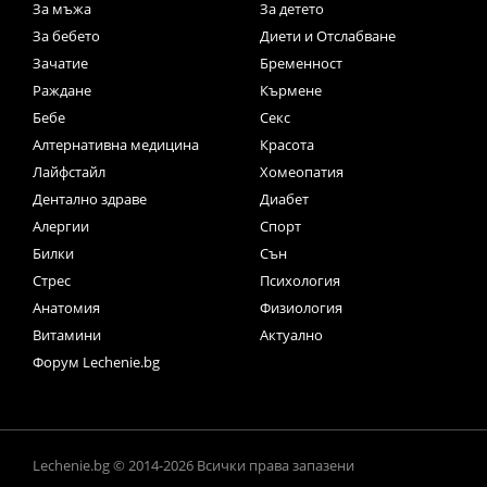
За мъжа
За детето
За бебето
Диети и Отслабване
Зачатие
Бременност
Раждане
Кърмене
Бебе
Секс
Алтернативна медицина
Красота
Лайфстайл
Хомеопатия
Дентално здраве
Диабет
Алергии
Спорт
Билки
Сън
Стрес
Психология
Анатомия
Физиология
Витамини
Актуално
Форум Lechenie.bg
Lechenie.bg © 2014-2026 Всички права запазени