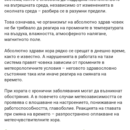
на вътрешната среда, независимо от измененията в
околната среда – разбира се в разумни предели.
Това означава, че организмът на абсолютно здрав човек
не би трябвало да реагира на промените в температурата
на въздуха, влажността, атмосферното налягане,
магнитното поле.
Абсолютно здрави хора рядко се срещат в днешно време,
както е известно. А нарушенията в работата на тази
система правят човека зависим от промените в
метеорологичните условия – неговото здравословно
състояние така или иначе реагира на смяната на
времето.
При хората с хронични заболявания могат да възникнат
обостряния. А в повечето случаи метеозависимостта се
проявява с влошаване на настроението, понижаване на
работоспособността, главоболие. Реакцията на главата
при смяна на времето – разпространено оплакване на
метеочувствителните хора.