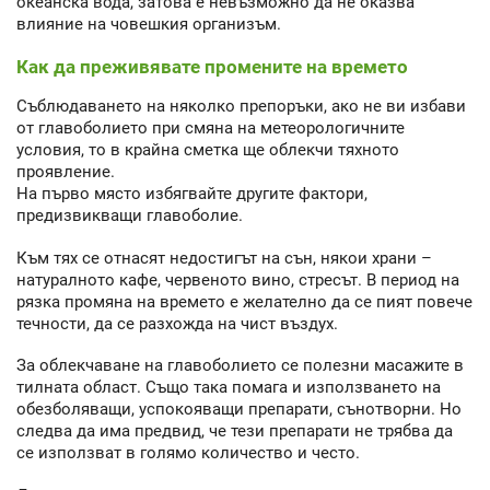
океанска вода, затова е невъзможно да не оказва
влияние на човешкия организъм.
Как да преживявате промените на времето
Съблюдаването на няколко препоръки, ако не ви избави
от главоболието при смяна на метеорологичните
условия, то в крайна сметка ще облекчи тяхното
проявление.
На първо място избягвайте другите фактори,
предизвикващи главоболие.
Към тях се отнасят недостигът на сън, някои храни –
натуралното кафе, червеното вино, стресът. В период на
рязка промяна на времето е желателно да се пият повече
течности, да се разхожда на чист въздух.
За облекчаване на главоболието се полезни масажите в
тилната област. Също така помага и използването на
обезболяващи, успокояващи препарати, сънотворни. Но
следва да има предвид, че тези препарати не трябва да
се използват в голямо количество и често.