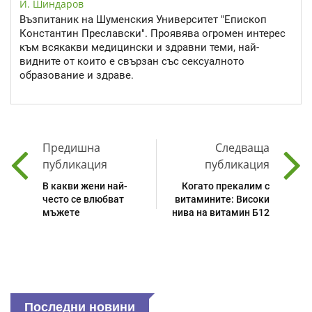
И. Шиндаров
Възпитаник на Шуменския Университет "Епископ
Константин Преславски". Проявява огромен интерес
към всякакви медицински и здравни теми, най-
видните от които е свързан със сексуалното
образование и здраве.
Предишна
Следваща
публикация
публикация
В какви жени най-
Когато прекалим с
често се влюбват
витамините: Високи
мъжете
нива на витамин Б12
Последни новини