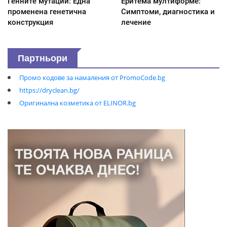
Генните мутации: Една
Еритема мултиформе:
променена генетична
Симптоми, диагностика и
конструкция
лечение
Партньори
Промо кодове за намаления от PromoCode.bg
https://dryclean.bg/
Оригинална козметика от ELINOR.bg