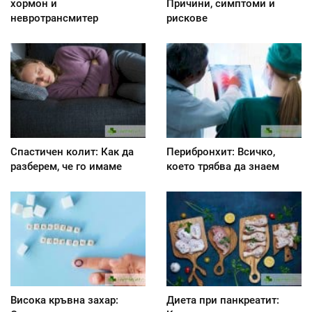
хормон и
Причини, симптоми и
невротрансмитер
рискове
Спастичен колит: Как да
Перибронхит: Всичко,
разберем, че го имаме
което трябва да знаем
Висока кръвна захар:
Диета при панкреатит: