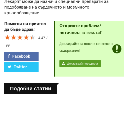
Лекарят може да назначи специални препарати за
подобряване на сърдечното и мозъчното
кръвообращение.
Помогни на приятел
Открихте проблем/
да бъде здрав!
неточност в текста?
★★★★★
★★★★★
★★★★★
4.47
Докладвайте за повече качествено
99
съдържание!
Facebook
Докладвай нередност
Twitter
Подобни статии
ПОЛЕЗНО