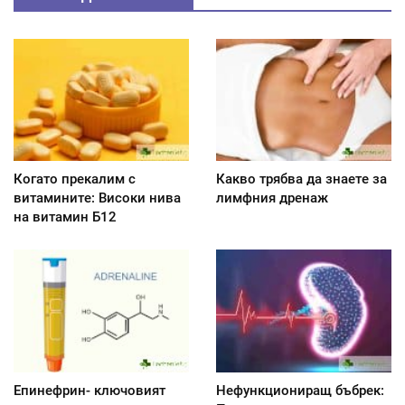
Когато прекалим с
Какво трябва да знаете за
витамините: Високи нива
лимфния дренаж
на витамин Б12
Епинефрин- ключовият
Нефункциониращ бъбрек: