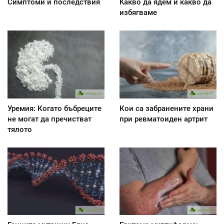
Симптоми и последствия
Kакво да ядем и какво да
избягваме
Уремия: Когато бъбреците
Кои са забранените храни
не могат да пречистват
при ревматоиден артрит
тялото