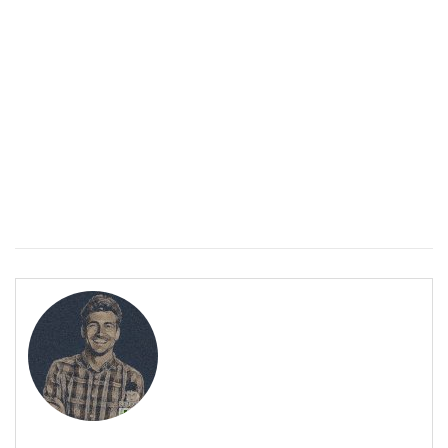
ПОЛЕЗНО
Спастичен колит: Как да разберем, че го имаме