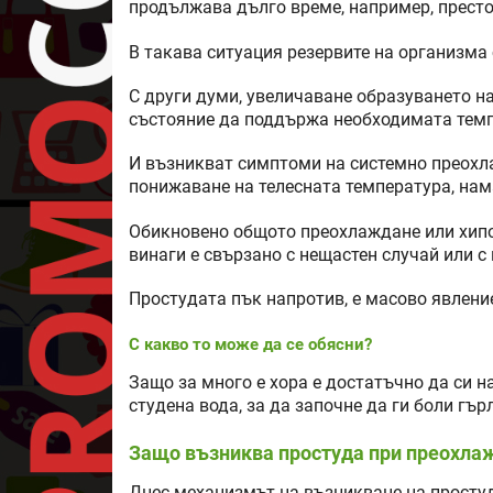
продължава дълго време, например, престо
В такава ситуация резервите на организма 
С други думи, увеличаване образуването н
състояние да поддържа необходимата темп
И възникват симптоми на системно преохла
понижаване на телесната температура, нам
Обикновено общото преохлаждане или хипо
винаги е свързано с нещастен случай или с
Простудата пък напротив, е масово явлени
С какво то може да се обясни?
Защо за много е хора е достатъчно да си н
студена вода, за да започне да ги боли гър
Защо възниква простуда при преохла
Днес механизмът на възникване на простуд