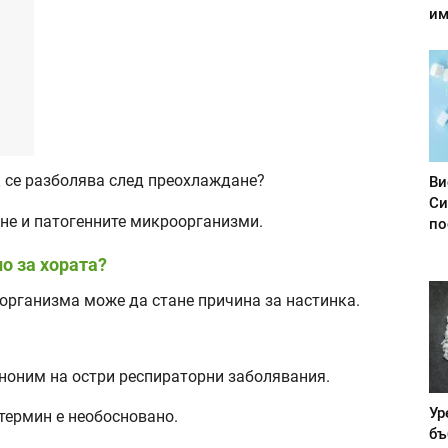
им
к се разболява след преохлаждане?
Ви
Си
 не и патогенните микроорганизми.
по
о за хората?
 организма може да стане причина за настинка.
иноним на остри респираторни заболявания.
Ур
термин е необосновано.
бъ