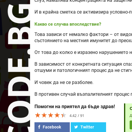
слуз, намалява концентрацията на защитни
И в крайна сметка се активизира условно-
Какво се случва впоследствие?
Това зависи от немалко фактори – от видов
състоянието на местния имунитет до прео
От това до колко е изразено нарушението н
В зависимост от конкретната ситуация спа
отшуми и патологичният процес да не стиг
И човек да не се разболее.
В противен случай възпалителният процес 
Помогни на приятел да бъде здрав!
★★★★★
★★★★★
★★★★★
4.42
91
Д
Facebook
Twitter