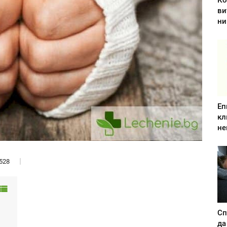
Ко
ви
ни
Еп
кл
не
528
Сп
да