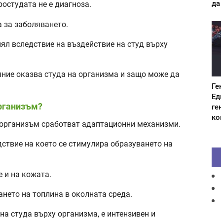
да
ростудата не е диагноза.
 за заболяването.
олял вследствие на въздействие на студ върху
яние оказва студа на организма и защо може да
Ге
Ед
организъм?
ге
ко
 организъм сработват адаптационни механизми.
дствие на което се стимулира образуването на
 и на кожата.
ането на топлина в околната среда.
на студа върху организма, е интензивен и