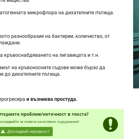
те вещества.
патогенната микрофлора на дихателните пътища.
ото разнообразие на бактерии, количество, от
хлаждане.
а кръвоснабдяването на лигавицата и т.н.
змът на кръвоносните съдове може бързо да
не до дихателните пътища.
прогресира
и възниква простуда.
Открихте проблем/неточност в текста?
окладвайте за повече качествено съдържание!
Докладвай нередност