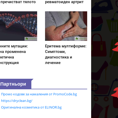
 пречистват тялото
ревматоиден артрит
нните мутации:
Еритема мултиформе:
на променена
Симптоми,
нетична
диагностика и
нструкция
лечение
Партньори
Промо кодове за намаления от PromoCode.bg
https://dryclean.bg/
Оригинална козметика от ELINOR.bg