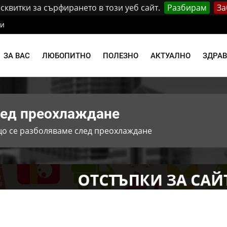
квитки за сърфирането в този уеб сайт.
Разбирам
За
ти
ЗА ВАС
ЛЮБОПИТНО
ПОЛЕЗНО
АКТУАЛНО
ЗДРА
лед преохлаждане
о се разболяваме след преохлаждане