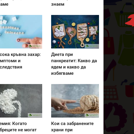
аме
знаем
сока кръвна захар:
Диета при
мптоми и
панкреатит: Kакво да
следствия
ядем и какво да
избягваме
емия: Когато
Кои са забранените
бреците не могат
храни при