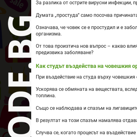
За разлика от острите вирусни инфекции, п
Думата „простуда“ само посочва причината
Означава, че човек се е простудил и е заб
организма.
От това произтича нов въпрос – какво вли
предизвика заболяване?
Как студът въздейства на човешкия 
При въздействие на студа върху човешкия
Ускорява се обмяната на веществата, всле
топлина.
Също се наблюдава и спазъм на лигавиците
В резултат на този спазъм намалява отдав
Случва се, когато процесът на въздействие 