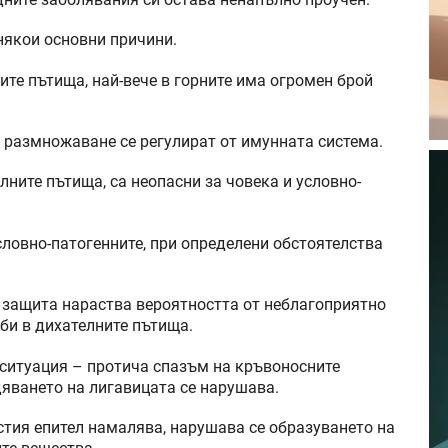
 някои основни причини.
ите пътища, най-вече в горните има огромен брой
 размножаване се регулират от имунната система.
ните пътища, са неопасни за човека и условно-
словно-патогенните, при определени обстоятелства
 защита нараства вероятността от неблагоприятно
би в дихателните пътища.
ситуация – протича спазъм на кръвоносните
дяването на лигавицата се нарушава.
стия епител намалява, нарушава се образуването на