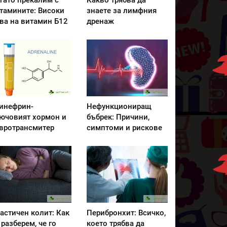
гато прекалим с
Какво трябва да
тамините: Високи
знаете за лимфния
ва на витамин Б12
дренаж
инефрин-
Нефункциониращ
ючовият хормон и
бъбрек: Причини,
вротрансмитер
симптоми и рискове
астичен колит: Как
Перибронхит: Всичко,
 разберем, че го
което трябва да