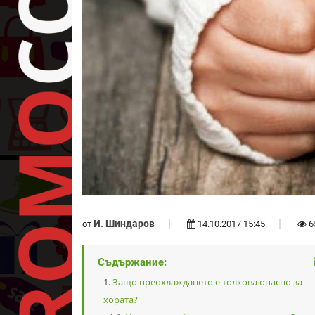
И. Шиндаров
от
14.10.2017 15:45
6
Съдържание:
Защо преохлаждането е толкова опасно за
хората?