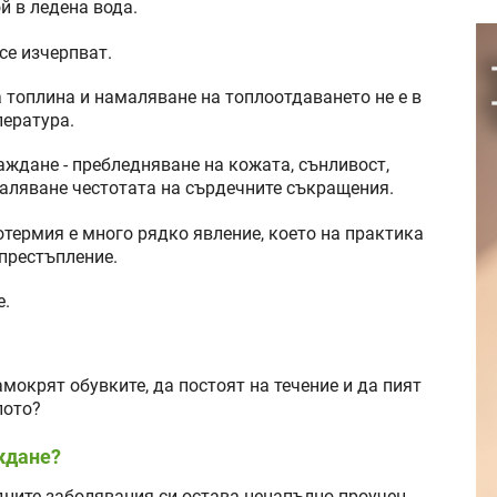
й в ледена вода.
се изчерпват.
а топлина и намаляване на топлоотдаването не е в
ература.
ждане - пребледняване на кожата, сънливост,
аляване честотата на сърдечните съкращения.
термия е много рядко явление, което на практика
 престъпление.
е.
амокрят обувките, да постоят на течение и да пият
лото?
ждане?
ните заболявания си остава ненапълно проучен.