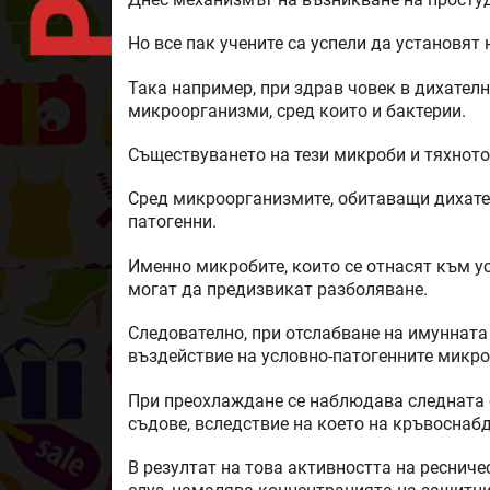
Но все пак учените са успели да установят
Така например, при здрав човек в дихателн
микроорганизми, сред които и бактерии.
Съществуването на тези микроби и тяхното
Сред микроорганизмите, обитаващи дихател
патогенни.
Именно микробите, които се отнасят към у
могат да предизвикат разболяване.
Следователно, при отслабване на имунната
въздействие на условно-патогенните микро
При преохлаждане се наблюдава следната 
съдове, вследствие на което на кръвоснаб
В резултат на това активността на ресниче