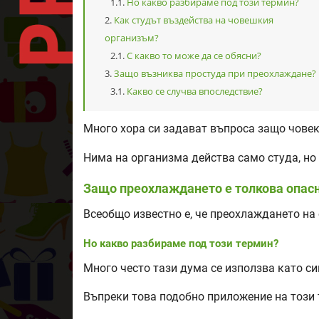
Но какво разбираме под този термин?
Как студът въздейства на човешкия
организъм?
С какво то може да се обясни?
Защо възниква простуда при преохлаждане?
Какво се случва впоследствие?
Много хора си задават въпроса защо чове
Нима на организма действа само студа, но
Защо преохлаждането е толкова опасн
Всеобщо известно е, че преохлаждането на
Но какво разбираме под този термин?
Много често тази дума се използва като с
Въпреки това подобно приложение на този 