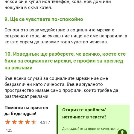
някой си е купил нов телефон, кола, нов дом или
нощувка в скъп хотел.
9. Ще се чувствате по-спокойно
Основното взаимодействие в социалните мрежи е
свързано с това, че сякаш ние нищо не сме направили, а
когато спрем да влизаме това чувство изчезва.
10. Изведнъж ще разберете, че всичко, което сте
били за социалните мрежи, е профил за преглед
на реклами
Във всеки случай за социалните мрежи ние сме
безразлични като личности. Във виртуалното
пространство имаме само профили, които трябва да
разглеждат реклами.
Помогни на приятел
Открихте проблем/
да бъде здрав!
неточност в текста?
★★★★★
★★★★★
★★★★★
4.51
Докладвайте за повече качествено
125