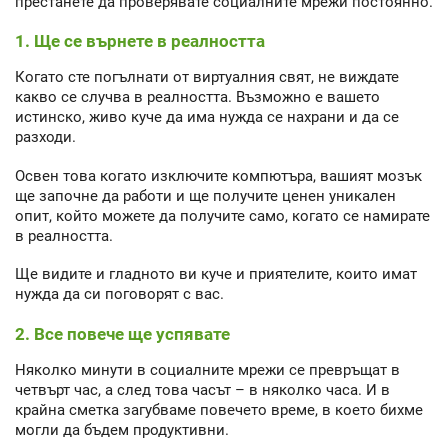
престанете да проверявате социалните мрежи постоянно.
1. Ще се върнете в реалността
Когато сте погълнати от виртуалния свят, не виждате
какво се случва в реалността. Възможно е вашето
истинско, живо куче да има нужда се нахрани и да се
разходи.
Освен това когато изключите компютъра, вашият мозък
ще започне да работи и ще получите ценен уникален
опит, който можете да получите само, когато се намирате
в реалността.
Ще видите и гладното ви куче и приятелите, които имат
нужда да си поговорят с вас.
2. Все повече ще успявате
Няколко минути в социалните мрежи се превръщат в
четвърт час, а след това часът – в няколко часа. И в
крайна сметка загубваме повечето време, в което бихме
могли да бъдем продуктивни.