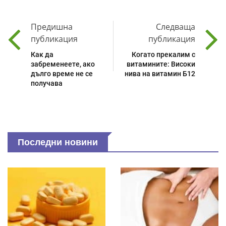
Предишна
Следваща
публикация
публикация
Как да
Когато прекалим с
забременеете, ако
витамините: Високи
дълго време не се
нива на витамин Б12
получава
Последни новини