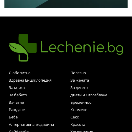
Любопитно
Полезно
Здравна Енциклопедия
За жената
За мъжа
За детето
За бебето
Диети и Отслабване
Зачатие
Бременност
Раждане
Кърмене
Бебе
Секс
Алтернативна медицина
Красота
Лайфстайл
Хомеопатия