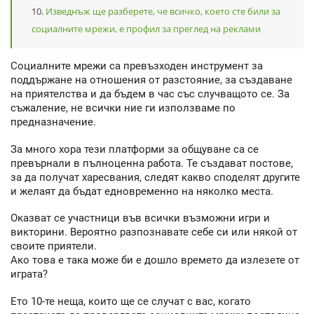
Изведнъж ще разберете, че всичко, което сте били за
социалните мрежи, е профил за преглед на реклами
Социалните мрежи са превъзходен инструмент за
поддържане на отношения от разстояние, за създаване
на приятелства и да бъдем в час със случващото се. За
съжаление, не всички ние ги използваме по
предназначение.
За много хора тези платформи за общуване са се
превърнали в пълноценна работа. Те създават постове,
за да получат харесвания, следят какво споделят другите
и желаят да бъдат едновременно на няколко места.
Оказват се участници във всички възможни игри и
викторини. Вероятно разпознавате себе си или някой от
своите приятели.
Ако това е така може би е дошло времето да излезете от
играта?
Ето 10-те неща, които ще се случат с вас, когато