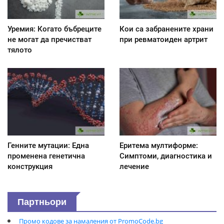
Уремия: Когато бъбреците
Кои са забранените храни
не могат да пречистват
при ревматоиден артрит
тялото
Генните мутации: Една
Еритема мултиформе:
променена генетична
Симптоми, диагностика и
конструкция
лечение
Партньори
Промо кодове за намаления от PromoCode.bg