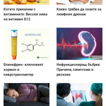
Когато прекалим с
Какво трябва да знаете за
витамините: Високи нива
лимфния дренаж
на витамин Б12
Епинефрин- ключовият
Нефункциониращ бъбрек:
хормон и
Причини, симптоми и
невротрансмитер
рискове