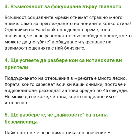
3. Възможност за фокусиране върху главното
Всъщност социалните мрежи отнемат страшно много
време. Само за преглеждането на новините колко отива!
Отделяйки на Facebook определено време, това
означава, че вече разполагате със свободно време, което
можете да „погубите“ в общуване и укрепване на
взаимоотношенията с най-близките.
4. Ще успеете да разбере кои са истинските ви
приятели
Поддържането на отношения в мрежата е много лесно.
Хората, които харесват всички ваши снимки, постове и
видеоклипове, разходват за това средно по 45 секунди.
Не може да се каже, че това, което споделяте им е
интересно.
5. Ще разберете, че „лайковете“ са пълна
безсмислица
Лайк постовете вече нямат никакво значение –