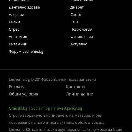
Дентално здраве
Диабет
Алергии
Спорт
Билки
Сън
Стрес
Психология
Анатомия
Физиология
Витамини
Актуално
Форум Lechenie.bg
Lechenie.bg © 2014-2026 Всички права запазени
Реклама
Контакти
Общи условия
Лични данни
Gradski.bg
|
Socialni.bg
|
TravelAgency.bg
Строго забранено е копирането на материали без
позоваване на източника с активна dofollow връзка.
Lechenie.BG, както и всеки друг здравен сайт не може да бъде