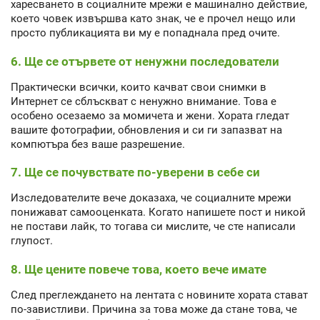
харесването в социалните мрежи е машинално действие,
което човек извършва като знак, че е прочел нещо или
просто публикацията ви му е попаднала пред очите.
6. Ще се отървете от ненужни последователи
Практически всички, които качват свои снимки в
Интернет се сблъскват с ненужно внимание. Това е
особено осезаемо за момичета и жени. Хората гледат
вашите фотографии, обновления и си ги запазват на
компютъра без ваше разрешение.
7. Ще се почувствате по-уверени в себе си
Изследователите вече доказаха, че социалните мрежи
понижават самооценката. Когато напишете пост и никой
не постави лайк, то тогава си мислите, че сте написали
глупост.
8. Ще цените повече това, което вече имате
След преглеждането на лентата с новините хората стават
по-завистливи. Причина за това може да стане това, че