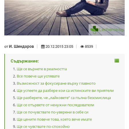
И. Шиндаров
от
20.12.2015 23:05
8539
Съдържание:
Ще се върнете в реалността
Все повече ще успявате
Възможност за фокусиране върху главното
Ще успеете да разбере кои са истинските ви приятели
Ще разберете, че „лайковете“ са пълна безсмислица
Ще се отървете от ненужни последователи
Ще се почувствате по-уверени в себе си
Ще цените повече това, което вече имате
Ще се чувствате по-спокойно