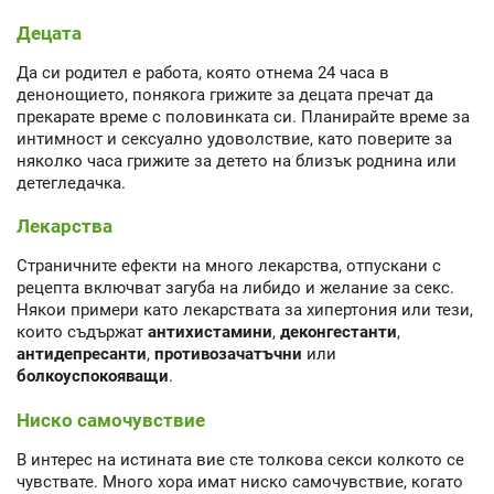
Децата
Да си родител е работа, която отнема 24 часа в
денонощието, понякога грижите за децата пречат да
прекарате време с половинката си. Планирайте време за
интимност и сексуално удоволствие, като поверите за
няколко часа грижите за детето на близък роднина или
детегледачка.
Лекарства
Страничните ефекти на много лекарства, отпускани с
рецепта включват загуба на либидо и желание за секс.
Някои примери като лекарствата за хипертония или тези,
които съдържат
антихистамини
,
деконгестанти
,
антидепресанти
,
противозачатъчни
или
болкоуспокояващи
.
Ниско самочувствие
В интерес на истината вие сте толкова секси колкото се
чувствате. Много хора имат ниско самочувствие, когато