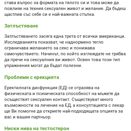
става въпрос за формата на тялото си и това може да
повлияе на техния сексуален живот и желание. Да бъдеш
щастлив със себе си е най-важната стъпка.
Затлъстяване
Затлъстяването засяга една трета от всички американци.
Изследванията показват, че наднормено тегло
ограничава желанието за секс и понижава
самочувствието. Начинът, по който изглеждате не трябва
да пречи на сексуалния ви живот. Освен това този тип
упражнения могат да бъдат полезни.
Проблеми с ерекцията
Еректилната дисфункция (ЕД) се отразява на
физическата и психическата способност на мъжете да
осъществят сексуален контакт. Съществуват много
възможности за лечение на ЕД, а консултацията с лекар
ще Ви помогне да откриете най-подходящата опцията за
вас и вашия партньор.
Ниски нива на тестостерон