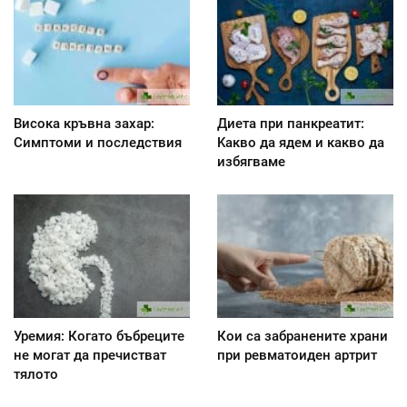
Висока кръвна захар:
Диета при панкреатит:
Симптоми и последствия
Kакво да ядем и какво да
избягваме
Уремия: Когато бъбреците
Кои са забранените храни
не могат да пречистват
при ревматоиден артрит
тялото