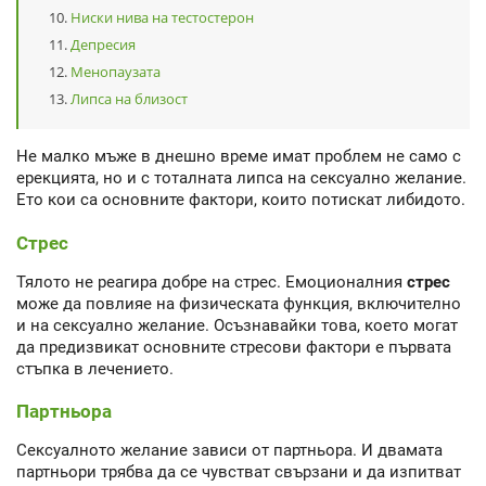
Ниски нива на тестостерон
Депресия
Менопаузата
Липса на близост
Не малко мъже в днешно време имат проблем не само с
ерекцията, но и с тоталната липса на сексуално желание.
Ето кои са основните фактори, които потискат либидото.
Стрес
Тялото не реагира добре на стрес. Емоционалния
стрес
може да повлияе на физическата функция, включително
и на сексуално желание. Осъзнавайки това, което могат
да предизвикат основните стресови фактори е първата
стъпка в лечението.
Партньора
Сексуалното желание зависи от партньора. И двамата
партньори трябва да се чувстват свързани и да изпитват