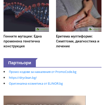
Генните мутации: Една
Еритема мултиформе:
променена генетична
Симптоми, диагностика и
конструкция
лечение
Партньори
Промо кодове за намаления от PromoCode.bg
https://dryclean.bg/
Оригинална козметика от ELINOR.bg