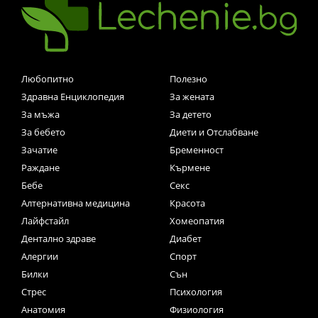
Любопитно
Полезно
Здравна Енциклопедия
За жената
За мъжа
За детето
За бебето
Диети и Отслабване
Зачатие
Бременност
Раждане
Кърмене
Бебе
Секс
Алтернативна медицина
Красота
Лайфстайл
Хомеопатия
Дентално здраве
Диабет
Алергии
Спорт
Билки
Сън
Стрес
Психология
Анатомия
Физиология