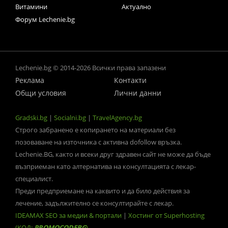
Витамини
Актуално
Форум Lechenie.bg
Lechenie.bg © 2014-2026 Всички права запазени
Реклама
Контакти
Общи условия
Лични данни
Gradski.bg
|
Socialni.bg
|
TravelAgency.bg
Строго забранено е копирането на материали без
позоваване на източника с активна dofollow връзка.
Lechenie.BG, както и всеки друг здравен сайт не може да бъде
възприеман като алтернатива на консултацията с лекар-
специалист.
Преди предприемане на каквито и да било действия за
лечение, задължително се консултирайте с лекар.
IDEAMAX SEO за медии & портали
|
Хостинг от Superhosting
(КОД:
PROMOCODEBG
)