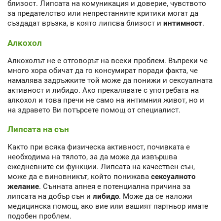
близост. Липсата на комуникация и доверие, чувството
за предателство или непрестанните критики могат да
създадат връзка, в която липсва близост и
интимност
.
Алкохол
Алкохолът не е отговорът на всеки проблем. Въпреки че
много хора обичат да го консумират поради факта, че
намалява задръжките той може да понижи и сексуалната
активност и либидо. Ако прекалявате с употребата на
алкохол и това пречи не само на интимния живот, но и
на здравето Ви потърсете помощ от специалист.
Липсата на сън
Както при всяка физическа активност, почивката е
необходима на тялото, за да може да извършва
ежедневните си функции. Липсата на качествен сън,
може да е виновникът, който понижава
сексуалното
желание
. Сънната апнея е потенциална причина за
липсата на добър сън и
либидо
. Може да се наложи
медицинска помощ, ако вие или вашият партньор имате
подобен проблем.