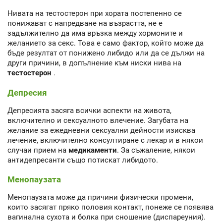
Нивата на тестостерон при хората постепенно се
понижават с напредване на възрастта, не е
задължително да има връзка между хормоните и
желанието за секс. Това е само фактор, който може да
бъде резултат от понижено либидо или да се дължи на
други причини, в допълнение към ниски нива на
тестостерон
.
Депресия
Депресията засяга всички аспекти на живота,
включително и сексуалното влечение. Загубата на
желание за ежедневни сексуални дейности изисква
лечение, включително консултиране с лекар и в някои
случаи прием на
медикаменти
. За съжаление, някои
антидепресанти също потискат либидото.
Менопаузата
Менопаузата може да причини физически промени,
които засягат пряко половия контакт, понеже се появява
вагинална сухота и болка при сношение (диспареуния).