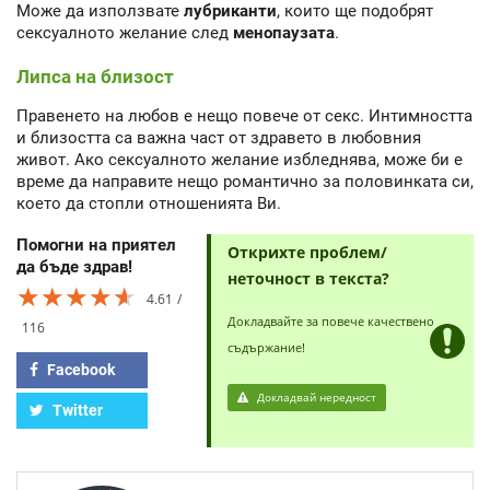
Може да използвате
лубриканти
, които ще подобрят
сексуалното желание след
менопаузата
.
Липса на близост
Правенето на любов е нещо повече от секс. Интимността
и близостта са важна част от здравето в любовния
живот. Ако сексуалното желание избледнява, може би е
време да направите нещо романтично за половинката си,
което да стопли отношенията Ви.
Помогни на приятел
Открихте проблем/
да бъде здрав!
неточност в текста?
★★★★★
★★★★★
★★★★★
4.61
Докладвайте за повече качествено
116
съдържание!
Facebook
Докладвай нередност
Twitter