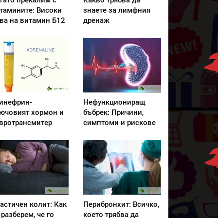
гато прекалим с
Какво трябва да
тамините: Високи
знаете за лимфния
ва на витамин Б12
дренаж
инефрин-
Нефункциониращ
ючовият хормон и
бъбрек: Причини,
вротрансмитер
симптоми и рискове
астичен колит: Как
Перибронхит: Всичко,
 разберем, че го
което трябва да