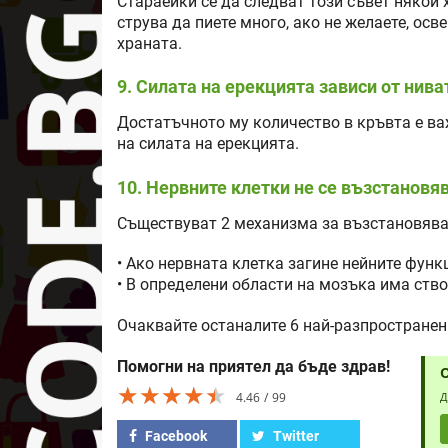
Стараейки се да следват този съвет някои х
струва да пиете много, ако не желаете, осв
храната.
9. Силата на ерекцията зависи от нива
Достатъчното му количество в кръвта е ва
на силата на ерекцията.
10. Нервните клетки не се възстановя
Съществуват 2 механизма за възстановява
• Ако нервната клетка загине нейните функ
• В определени области на мозъка има ство
Очаквайте останалите 6 най-разпространен
Помогни на приятел да бъде здрав!
★★★★★
★★★★★
★★★★★
4.46
99
Д
Facebook
Twitter