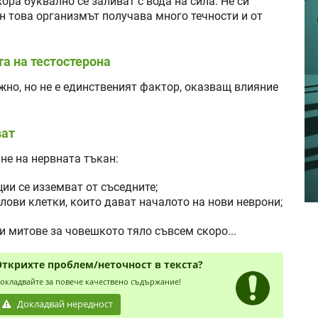
ора буквално се заливат с вода на сила. Не си
ен това организмът получава много течности и от
та на тестостерона
жно, но не е единственият фактор, оказващ влияние
ват
не на нервната тъкан:
ции се изземват от съседните;
лови клетки, които дават началото на нови неврони;
и митове за човешкото тяло съвсем скоро...
Открихте проблем/неточност в текста?
окладвайте за повече качествено съдържание!
Докладвай нередност