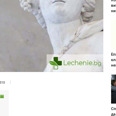
Ко
ви
ни
Еп
кл
не
510
Сп
да