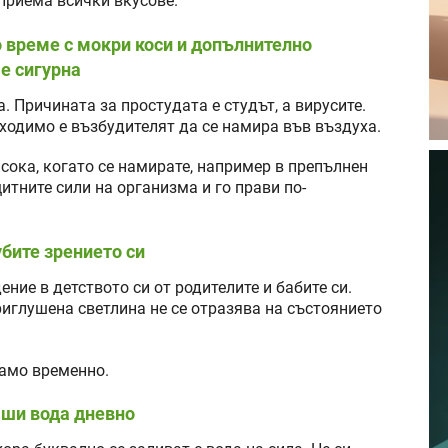
приема всички вкусове.
о време с мокри коси и допълнително
 е сигурна
 Причината за простудата е студът, а вирусите.
ходимо е възбудителят да се намира във въздуха.
сока, когато се намирате, например в препълнен
итните сили на организма и го прави по-
убите зрението си
ние в детството си от родителите и бабите си.
риглушена светлина не се отразява на състоянието
само временно.
аши вода дневно