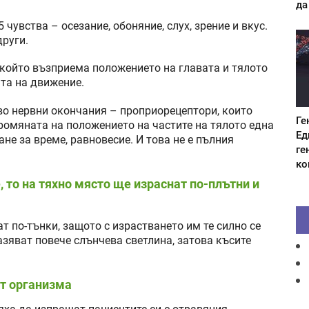
да
 чувства – осезание, обоняние, слух, зрение и вкус.
други.
 който възприема положението на главата и тялото
ата на движение.
во нервни окончания – проприорецептори, които
Ге
промяната на положението на частите на тялото една
Ед
не за време, равновесие. И това не е пълния
ге
ко
, то на тяхно място ще израснат по-плътни и
 по-тънки, защото с израстването им те силно се
азяват повече слънчева светлина, затова късите
от организма