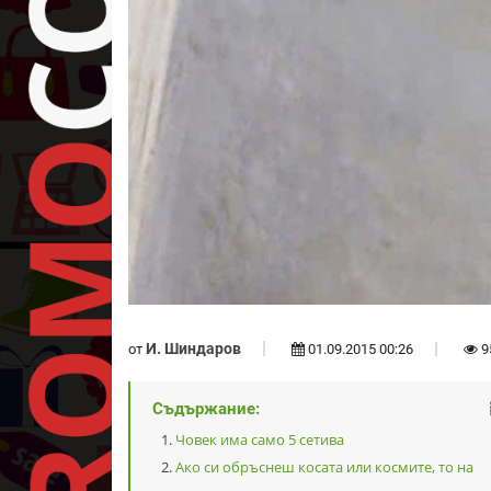
И. Шиндаров
от
01.09.2015 00:26
9
Съдържание:
Човек има само 5 сетива
Ако си обръснеш косата или космите, то на