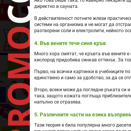
Ако това беше така, то навярно лекарите щ
директно в сауната.
В действителност потните жлези практическ
системи на организма и не могат да отстран
разтворени соли и електролити, нейното о
4. Във вените тече синя кръв
Много хора смятат, че кръвта във вените е 
кислород придобива синкав оттенък. За то
Първо, на всички картинки в учебниците по
единствено и само за удобство, за да се от
Второ, всеки може да погледне ръката си и 
така, защото кожата поглъща приблизителн
напълно се отразява.
5. Различните части на езика възприе
Тази теория е била популярна много десетил