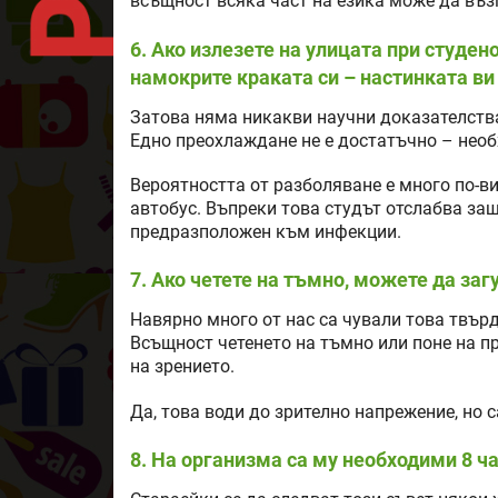
всъщност всяка част на езика може да въз
6. Ако излезете на улицата при студен
намокрите краката си – настинката ви
Затова няма никакви научни доказателства.
Едно преохлаждане не е достатъчно – необ
Вероятността от разболяване е много по-ви
автобус. Въпреки това студът отслабва защ
предразположен към инфекции.
7. Ако четете на тъмно, можете да заг
Навярно много от нас са чували това твърде
Всъщност четенето на тъмно или поне на п
на зрението.
Да, това води до зрително напрежение, но 
8. На организма са му необходими 8 ч