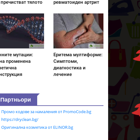
 пречистват тялото
ревматоиден артрит
нните мутации:
Еритема мултиформе:
на променена
Симптоми,
нетична
диагностика и
нструкция
лечение
Партньори
Промо кодове за намаления от PromoCode.bg
https://dryclean.bg/
Оригинална козметика от ELINOR.bg