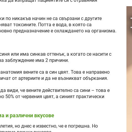
яха да изпращат пациентите си с отравяния
и по никакъв начин не са свързани с другите
яват токсините. Потта е вода, в която са
сновно предназначение е охлаждането на организма.
синя или има синкав оттенък, а когато се насити с
ва заблуждение има 2 причини.
 анатомия вените са в син цвят. Това е направено
личат от артериите и да не възникват объркания.
да види, че вените действително са сини – това е
о 50% от червения цвят, а синият практически
ма и различни вкусове
етия, но днес е известно, че е погрешна. Но