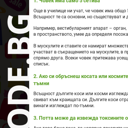
1. Човек има само 5 сетива
Още в училище ни учат, че човек има общо 5
Всъщност те са основни, но съществуват и 
Например, вестибуларният апарат – орган,
в пространството, умее да определя посок
В мускулите и ставите се намират множест
участват в съкращението на мускулите, в 
спрямо друга. Всеки човек притежава усеща
списък.
2. Ако си обръснеш косата или космите
тъмни
Всъщност дългите коси или косми изглеждат
свиват към краищата си. Дългите коси отр
винаги изглеждат по-тъмни.
3. Потта може да извежда токсините 