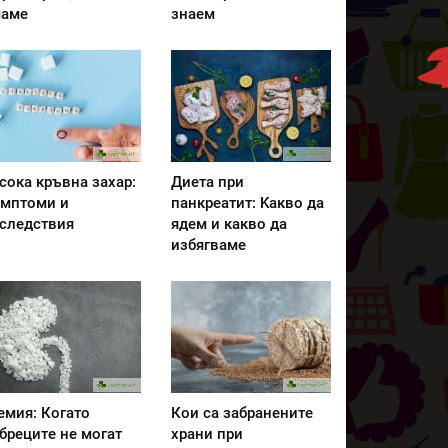
аме
знаем
сока кръвна захар:
Диета при
мптоми и
панкреатит: Kакво да
следствия
ядем и какво да
избягваме
емия: Когато
Кои са забранените
бреците не могат
храни при