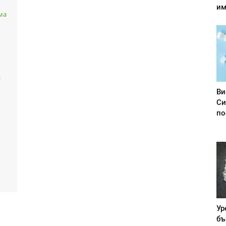
им
ма
а
Ви
Си
по
Ур
бъ