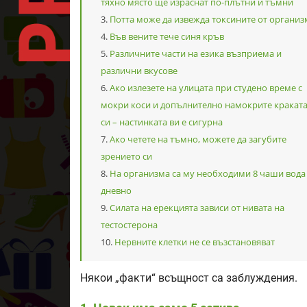
тяхно място ще израснат по-плътни и тъмни
Потта може да извежда токсините от организ
Във вените тече синя кръв
Различните части на езика възприема и
различни вкусове
Ако излезете на улицата при студено време с
мокри коси и допълнително намокрите кракат
си – настинката ви е сигурна
Ако четете на тъмно, можете да загубите
зрението си
На организма са му необходими 8 чаши вода
дневно
Силата на ерекцията зависи от нивата на
тестостерона
Нервните клетки не се възстановяват
Някои „факти“ всъщност са заблуждения.