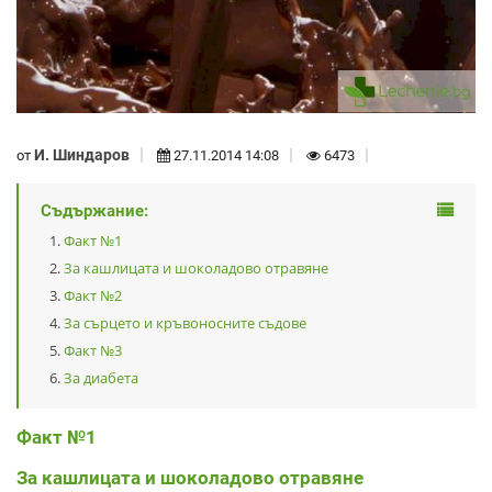
И. Шиндаров
от
27.11.2014 14:08
6473
Съдържание:
Факт №1
За кашлицата и шоколадово отравяне
Факт №2
За сърцето и кръвоносните съдове
Факт №3
За диабета
Факт №1
За кашлицата и шоколадово отравяне