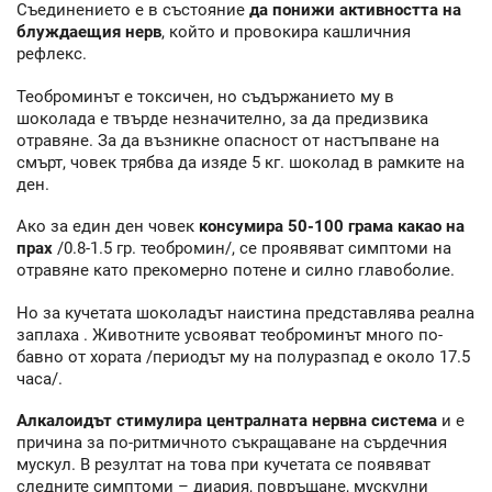
Съединението е в състояние
да понижи активността на
блуждаещия нерв
, който и провокира кашличния
рефлекс.
Теоброминът е токсичен, но съдържанието му в
шоколада е твърде незначително, за да предизвика
отравяне. За да възникне опасност от настъпване на
смърт, човек трябва да изяде 5 кг. шоколад в рамките на
ден.
Ако за един ден човек
консумира 50-100 грама какао на
прах
/0.8-1.5 гр. теобромин/, се проявяват симптоми на
отравяне като прекомерно потене и силно главоболие.
Но за кучетата шоколадът наистина представлява реална
заплаха . Животните усвояват теоброминът много по-
бавно от хората /периодът му на полуразпад е около 17.5
часа/.
Алкалоидът стимулира централната нервна система
и е
причина за по-ритмичното съкращаване на сърдечния
мускул. В резултат на това при кучетата се появяват
следните симптоми – диария, повръщане, мускулни