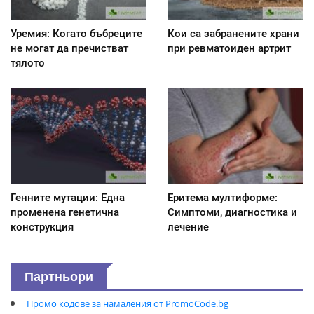
Уремия: Когато бъбреците
Кои са забранените храни
не могат да пречистват
при ревматоиден артрит
тялото
Генните мутации: Една
Еритема мултиформе:
променена генетична
Симптоми, диагностика и
конструкция
лечение
Партньори
Промо кодове за намаления от PromoCode.bg