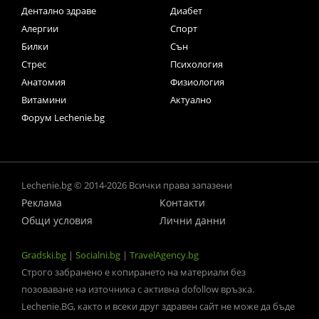
Дентално здраве
Диабет
Алергии
Спорт
Билки
Сън
Стрес
Психология
Анатомия
Физиология
Витамини
Актуално
Форум Lechenie.bg
Lechenie.bg © 2014-2026 Всички права запазени
Реклама
Контакти
Общи условия
Лични данни
Gradski.bg
|
Socialni.bg
|
TravelAgency.bg
Строго забранено е копирането на материали без
позоваване на източника с активна dofollow връзка.
Lechenie.BG, както и всеки друг здравен сайт не може да бъде