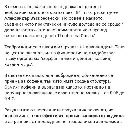
В семената на какаото се съдържа веществото
теобромин, което е открито през 1841 г. от руския учен
Александър Възкресенски. Но освен в какаото,
съединението практически никъде другаде не се среща /
дори неговото латинско наименование в превод
означава какаово дърво Theobroma Cacao/.
Теоброминът се отнася към групата на алкалоидите. Тези
вещества оказват силно физиологично въздействие
върху организма /морфин, никотин, хинин, кофеин,
кокаин и др./.
В състава на шоколада теоброминът обикновено се
приема за кофеин, тъй като имат сходна структура.
Самият кофеин в зърната на какаото, противно на
популярното схващане, е сравнително малко – от 0.06 до
0.4 %.
Резултатите от последните проучвания показват, че
теоброминът
е по-ефективен против кашлица от кодеина
и за разлика от последния не предизвиква зависимост.