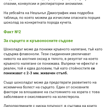
спазми, конвулсии и респираторни аномалии.
На уебсайта на Нешънъл Джиографик има подробна
таблица, по която можем да изчислим опасната порция
шоколад за конкретната порода кучета.
Факт №2
За сърцето и кръвоносните съдове
Шоколадът може да понижи кръвното налягане, тъй като
съдържа флавоноли. Тези съединения увеличават
нивото на азотния оксид в тялото, в резултат на което
кръвното налягане се понижава. Въпреки че ефектът е
реален, той е едва доловим, тъй като стойностите
се
понижават с 2-3 мм. живачен стълб.
Също шоколадът може да предотврати развитието на
исхемична болест на сърцето. Един от основните
фактори за влошаване на състоянието на хората с това
заболяване е окисляването на холестерола.
Липопротеините с ниска плътност, в състава на които