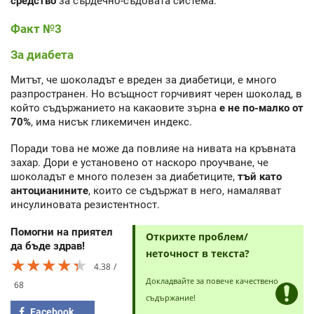
средство
за сърдечно-съдовата система.
Факт №3
За диабета
Митът, че шоколадът е вреден за диабетици, е много
разпространен. Но всъщност горчивият черен шоколад, в
който съдържанието на какаовите зърна
е не по-малко от
70%
, има нисък гликемичен индекс.
Поради това не може да повлияе на нивата на кръвната
захар. Дори е установено от наскоро проучване, че
шоколадът е много полезен за диабетиците,
тъй като
антоцианините
, които се съдържат в него, намаляват
инсулиновата резистентност.
Помогни на приятел
Открихте проблем/
да бъде здрав!
неточност в текста?
★★★★★
★★★★★
★★★★★
4.38
Докладвайте за повече качествено
68
съдържание!
Facebook