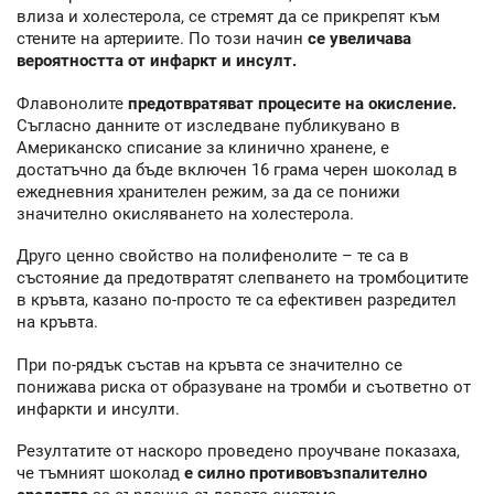
влиза и холестерола, се стремят да се прикрепят към
стените на артериите. По този начин
се увеличава
вероятността от инфаркт и инсулт.
Флавонолите
предотвратяват процесите на окисление.
Съгласно данните от изследване публикувано в
Американско списание за клинично хранене, е
достатъчно да бъде включен 16 грама черен шоколад в
ежедневния хранителен режим, за да се понижи
значително окисляването на холестерола.
Друго ценно свойство на полифенолите – те са в
състояние да предотвратят слепването на тромбоцитите
в кръвта, казано по-просто те са ефективен разредител
на кръвта.
При по-рядък състав на кръвта се значително се
понижава риска от образуване на тромби и съответно от
инфаркти и инсулти.
Резултатите от наскоро проведено проучване показаха,
че тъмният шоколад
е силно противовъзпалително