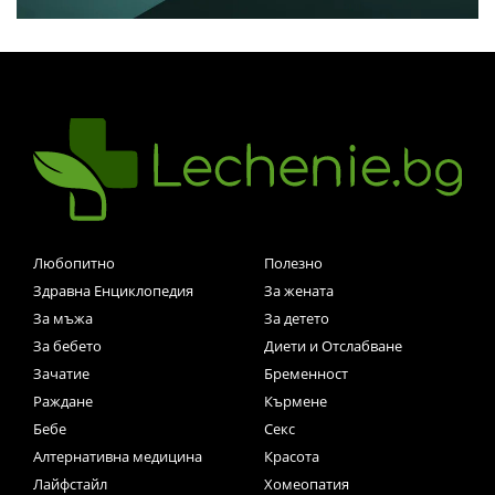
Любопитно
Полезно
Здравна Енциклопедия
За жената
За мъжа
За детето
За бебето
Диети и Отслабване
Зачатие
Бременност
Раждане
Кърмене
Бебе
Секс
Алтернативна медицина
Красота
Лайфстайл
Хомеопатия