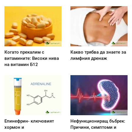
Когато прекалим с
Какво трябва да знаете за
витамините: Високи нива
лимфния дренаж
на витамин Б12
Епинефрин- ключовият
Нефункциониращ бъбрек:
хормон и
Причини, симптоми и