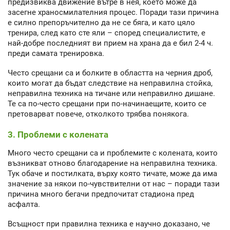
предизвиква движение вътре в нея, което може да
засегне храносмилателния процес. Поради тази причина
е силно препоръчително да не се бяга, и като цяло
тренира, след като сте яли – според специалистите, е
най-добре последният ви прием на храна да е бил 2-4 ч.
преди самата тренировка.
Често срещани са и болките в областта на черния дроб,
които могат да бъдат следствие на неправилна стойка,
неправилна техника на тичане или неправилно дишане.
Те са по-често срещани при по-начинаещите, които се
претоварват повече, отколкото трябва понякога.
3. Проблеми с колената
Много често срещани са и проблемите с колената, които
възникват отново благодарение на неправилна техника.
Тук обаче и постилката, върху която тичате, може да има
значение за някои по-чувствителни от нас – поради тази
причина много бегачи предпочитат стадиона пред
асфалта.
Всъщност при правилна техника е научно доказано, че