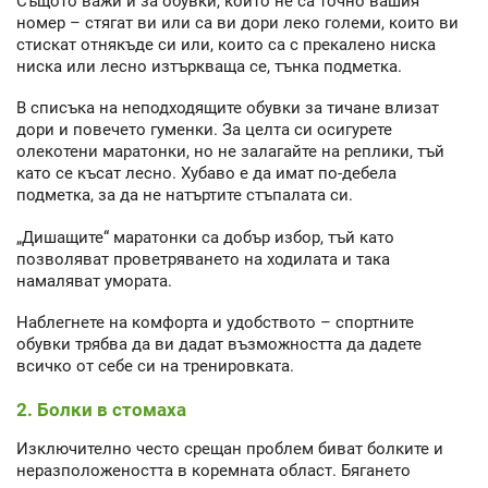
Същото важи и за обувки, които не са точно вашия
номер – стягат ви или са ви дори леко големи, които ви
стискат отнякъде си или, които са с прекалено ниска
ниска или лесно изтъркваща се, тънка подметка.
В списъка на неподходящите обувки за тичане влизат
дори и повечето гуменки. За целта си осигурете
олекотени маратонки, но не залагайте на реплики, тъй
като се късат лесно. Хубаво е да имат по-дебела
подметка, за да не натъртите стъпалата си.
„Дишащите“ маратонки са добър избор, тъй като
позволяват проветряването на ходилата и така
намаляват умората.
Наблегнете на комфорта и удобството – спортните
обувки трябва да ви дадат възможността да дадете
всичко от себе си на тренировката.
2. Болки в стомаха
Изключително често срещан проблем биват болките и
неразположеността в коремната област. Бягането