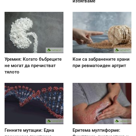
избягваме
Уремия: Когато бъбреците
Кои са забранените храни
не могат да пречистват
при ревматоиден артрит
тялото
Генните мутации: Една
Еритема мултиформе: