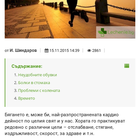
И. Шиндаров
от
15.11.2015 14:39
2861
Съдържание:
Неудобните обувки
Болки в стомаха
Проблеми с колената
Времето
Бягането е, може би, най-разпространената кардио
дейност по целия свят и у нас. Хората го практикуват
редовно с различни цели – отслабване, стягане,
издръжливост, скорост, за здраве и т.н.