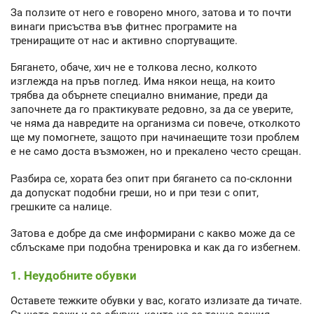
За ползите от него е говорено много, затова и то почти
винаги присъства във фитнес програмите на
трениращите от нас и активно спортуващите.
Бягането, обаче, хич не е толкова лесно, колкото
изглежда на пръв поглед. Има някои неща, на които
трябва да обърнете специално внимание, преди да
започнете да го практикувате редовно, за да се уверите,
че няма да навредите на организма си повече, отколкото
ще му помогнете, защото при начинаещите този проблем
е не само доста възможен, но и прекалено често срещан.
Разбира се, хората без опит при бягането са по-склонни
да допускат подобни греши, но и при тези с опит,
грешките са налице.
Затова е добре да сме информирани с какво може да се
сблъскаме при подобна тренировка и как да го избегнем.
1. Неудобните обувки
Оставете тежките обувки у вас, когато излизате да тичате.