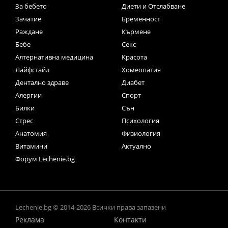
За бебето
Диети и Отслабване
Зачатие
Бременност
Раждане
Кърмене
Бебе
Секс
Алтернативна медицина
Красота
Лайфстайл
Хомеопатия
Дентално здраве
Диабет
Алергии
Спорт
Билки
Сън
Стрес
Психология
Анатомия
Физиология
Витамини
Актуално
Форум Lechenie.bg
Lechenie.bg © 2014-2026 Всички права запазени
Реклама
Контакти