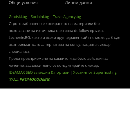
Общи условия
Лични данни
Gradski.bg
|
Socialni.bg
|
TravelAgency.bg
Строго забранено е копирането на материали без
позоваване на източника с активна dofollow връзка.
Lechenie.BG, както и всеки друг здравен сайт не може да бъде
възприеман като алтернатива на консултацията с лекар-
специалист.
Преди предприемане на каквито и да било действия за
лечение, задължително се консултирайте с лекар.
IDEAMAX SEO за медии & портали
|
Хостинг от Superhosting
(КОД:
PROMOCODEBG
)