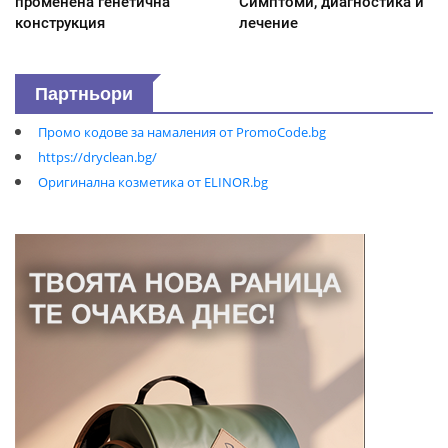
променена генетична
Симптоми, диагностика и
конструкция
лечение
Партньори
Промо кодове за намаления от PromoCode.bg
https://dryclean.bg/
Оригинална козметика от ELINOR.bg