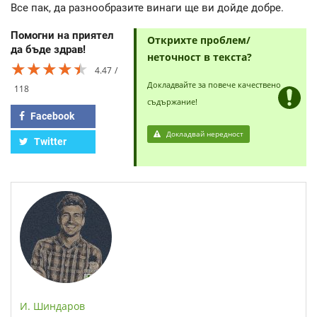
Все пак, да разнообразите винаги ще ви дойде добре.
Помогни на приятел
Открихте проблем/
да бъде здрав!
неточност в текста?
★★★★★
★★★★★
★★★★★
4.47
Докладвайте за повече качествено
118
съдържание!
Facebook
Докладвай нередност
Twitter
И. Шиндаров