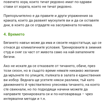
повечето хора, които тичат редовно имат по-здрави
стави от хората, които не тичат редовно.
Препоръчително е да правите и други упражнения за
краката, които да развият мускулите ви и да си оставяте
дни, в които да се отдадете на заслужената почивка.
4. Времето
Бягането навън може да има и своите недостатъци, що се
отнася до климатичните условия. Тренировките в зимния
студ и сняг са част от живота само на най-запалените
бегачи.
Ако не искате да се отказвате от тичането, обаче, през
този сезон, но в същото време нямате никакво желание
да мръзнете по улиците, пътеката в залата е единствения
ви избор. Веднага ще усетите някои разлики, тъй като
движението й чувствително улеснява тичането, на което
сте свикнали, но по подходящи начини можете да
направите тренировката си и по-натоварваща – чрез
интервални методи и т.н.