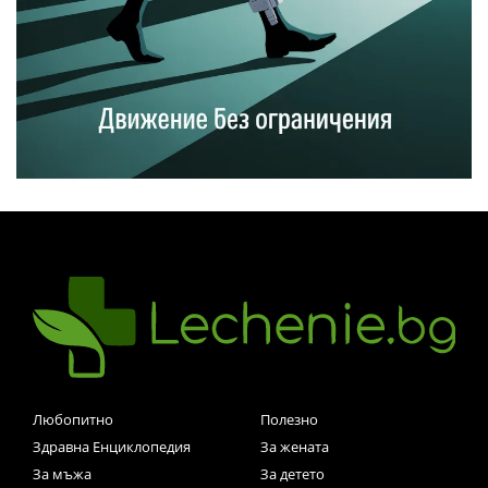
Любопитно
Полезно
Здравна Енциклопедия
За жената
За мъжа
За детето