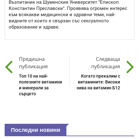
Възпитаник на Шуменския Университет "Епископ
Константин Преславски". Проявява огромен интерес
към всякакви медицински и здравни теми, най-
видните от които е свързан със сексуалното
образование и здраве.
Предишна
Следваща
публикация
публикация
Топ 10 на най-
Когато прекалим с
полезните витамини
витамините: Високи
и минерали за
нива на витамин Б12
сърцето
Последни новини