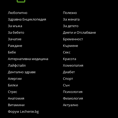
Любопитно
Полезно
Здравна Енциклопедия
За жената
За мъжа
За детето
За бебето
Диети и Отслабване
Зачатие
Бременност
Раждане
Кърмене
Бебе
Секс
Алтернативна медицина
Красота
Лайфстайл
Хомеопатия
Дентално здраве
Диабет
Алергии
Спорт
Билки
Сън
Стрес
Психология
Анатомия
Физиология
Витамини
Актуално
Форум Lechenie.bg