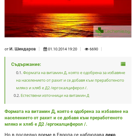
И. Шиндаров
от
01.10.2014 19:20
6690
Съдържание:
Формата на витамин Д, която е одобрена за избавяне
на населението от рахит и се добавя към преработеното
мляко и хляб е Д2 /ергокалциферол /.
Естествени източници на витамин Д
Формата на витамин Д, която е одобрена за избавяне на
населението от рахит и се добавя към преработеното
мляко и хляб е Д2 /ергокалциферол /.
Но в последно време в Европа се наблюдава
леко