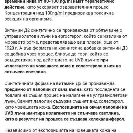
временни нива от 80-100 ng/ml имат терапевтично
действие
, като ускоряват оздравителния процес.
Концентрация над 100ng/ml предизвиква токсична
реакция на организма.
Витамин Д2 синтетично се произвежда от облъчване с
ултравиолетови лъчи на ергостерол, който се извлича от
моравото рогче, представляващо вид плесен, още от
1920 г. А във формата на хранителна добавка витамин Д3
се добива чрез процес, близък до този, който се
осъществява под действието на UVB лъчите
при
излагането на човешката кожа и холестерола в нея на
слънчева светлина.
Синтетичната форма на витамин Д3 се произвежда,
предимно от лалолин от овча вълна
, като последната се
подлага на същия процес на излагане на ултравиолетови
лъчи. Овчият лалолин съдържа същият вид холестерол,
като човешката кожа.
Експозицията на овчия лалолин на
UVB лъчи имитира излагането на слънчева светлина,
като в резултат на процеса се създава холекалциферол.
Независимо от експозицията на човешката кожа на