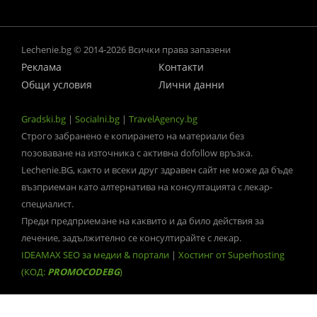
Lechenie.bg © 2014-2026 Всички права запазени
Реклама
Контакти
Общи условия
Лични данни
Gradski.bg
|
Socialni.bg
|
TravelAgency.bg
Строго забранено е копирането на материали без
позоваване на източника с активна dofollow връзка.
Lechenie.BG, както и всеки друг здравен сайт не може да бъде
възприеман като алтернатива на консултацията с лекар-
специалист.
Преди предприемане на каквито и да било действия за
лечение, задължително се консултирайте с лекар.
IDEAMAX SEO за медии & портали
|
Хостинг от Superhosting
(КОД:
PROMOCODEBG
)