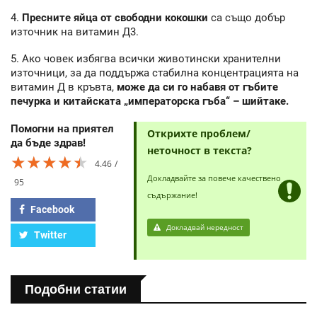
4.
Пресните яйца от свободни кокошки
са също добър
източник на витамин Д3.
5. Ако човек избягва всички животински хранителни
източници, за да поддържа стабилна концентрацията на
витамин Д в кръвта,
може да си го набавя от гъбите
печурка и китайската „императорска гъба“ – шийтаке.
Помогни на приятел
Открихте проблем/
да бъде здрав!
неточност в текста?
★★★★★
★★★★★
★★★★★
4.46
Докладвайте за повече качествено
95
съдържание!
Facebook
Докладвай нередност
Twitter
Подобни статии