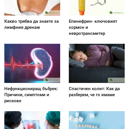
Какво трябва да знаете за
Епинефрин- ключовият
лимфния дренаж
хормон и
невротрансмитер
Нефункциониращ бъбрек:
Спастичен колит: Как да
Причини, симптоми и
разберем, че го имаме
рискове