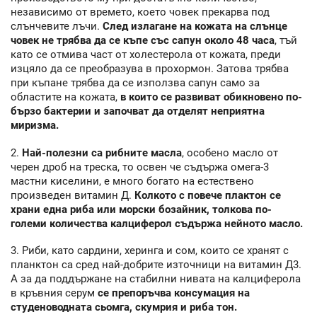
независимо от времето, което човек прекарва под
слънчевите лъчи.
След излагане на кожата на слънце
човек не трябва да се къпе със сапун около 48 часа
, тъй
като се отмива част от холестерола от кожата, преди
изцяло да се преобразува в прохормон. Затова трябва
при къпане трябва да се използва сапун само за
областите на кожата,
в които се развиват обикновено по-
бързо бактерии и започват да отделят неприятна
миризма.
2.
Най-полезни са рибните масла
, особено масло от
черен дроб на треска, то освен че съдържа омега-3
мастни киселини, е много богато на естествено
произведен витамин Д.
Колкото с повече плактон се
храни една риба или морски бозайник, толкова по-
големи количества калциферол съдържа нейното масло.
3. Риби, като сардини, херинга и сом, които се хранят с
планктон са сред най-добрите източници на витамин Д3.
А за да поддържане на стабилни нивата на калциферола
в кръвния серум
се препоръчва консумация на
студеноводната сьомга, скумрия и риба тон.