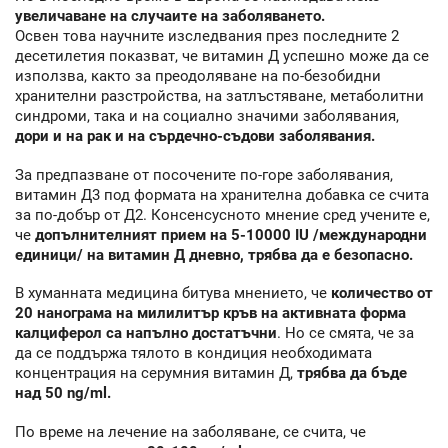
увеличаване на случаите на заболяването.
Освен това научните изследвания през последните 2
десетилетия показват, че витамин Д успешно може да се
използва, както за преодоляване на по-безобидни
хранителни разстройства, на затлъстяване, метаболитни
синдроми, така и на социално значими заболявания,
дори и на рак и на сърдечно-съдови заболявания.
За предпазване от посочените по-горе заболявания,
витамин Д3 под формата на хранителна добавка се счита
за по-добър от Д2. Консенсусното мнение сред учените е,
че
допълнителният прием на 5-10000 IU /международни
единици/ на витамин Д дневно, трябва да е безопасно.
В хуманната медицина битува мнението, че
количество от
20 нанограма на милилитър кръв на активната форма
калциферол са напълно достатъчни
. Но се смята, че за
да се поддържа тялото в кондиция необходимата
концентрация на серумния витамин Д,
трябва да бъде
над 50 ng/ml.
По време на лечение на заболяване, се счита, че