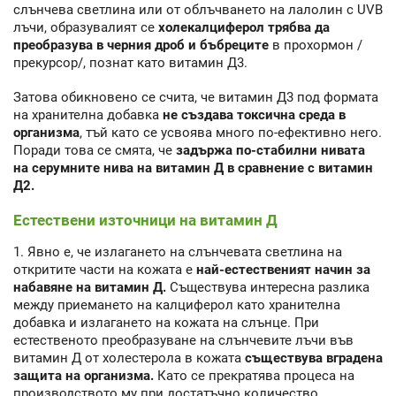
слънчева светлина или от облъчването на лалолин с UVB
лъчи, образувалият се
холекалциферол трябва да
преобразува в черния дроб и бъбреците
в прохормон /
прекурсор/, познат като витамин Д3.
Затова обикновено се счита, че витамин Д3 под формата
на хранителна добавка
не създава токсична среда в
организма
, тъй като се усвоява много по-ефективно него.
Поради това се смята, че
задържа по-стабилни нивата
на серумните нива на витамин Д в сравнение с витамин
Д2.
Естествени източници на витамин Д
1. Явно е, че излагането на слънчевата светлина на
откритите части на кожата е
най-естественият начин за
набавяне на витамин Д.
Съществува интересна разлика
между приемането на калциферол като хранителна
добавка и излагането на кожата на слънце. При
естественото преобразуване на слънчевите лъчи във
витамин Д от холестерола в кожата
съществува вградена
защита на организма.
Като се прекратява процеса на
производството му при достатъчно количество,