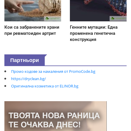
Кои са забранените храни
Генните мутации: Една
при ревматоиден артрит
променена генетична
конструкция
Партньори
Промо кодове за намаления от PromoCode.bg
https://dryclean.bg/
Оригинална козметика от ELINOR.bg