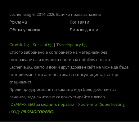
Lechenie.bg © 2014-2026 Всички права запазени
Реклама
Контакти
Общи условия
Лични данни
Gradski.bg
|
Socialni.bg
|
TravelAgency.bg
Строго забранено е копирането на материали без
позоваване на източника с активна dofollow връзка.
Lechenie.BG, както и всеки друг здравен сайт не може да бъде
възприеман като алтернатива на консултацията с лекар-
специалист.
Преди предприемане на каквито и да било действия за
лечение, задължително се консултирайте с лекар.
IDEAMAX SEO за медии & портали
|
Хостинг от Superhosting
(КОД:
PROMOCODEBG
)