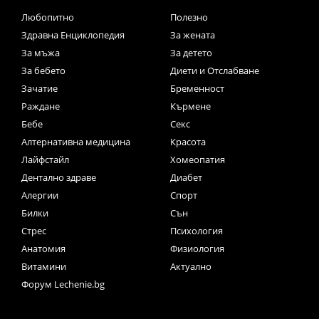
Любопитно
Полезно
Здравна Енциклопедия
За жената
За мъжа
За детето
За бебето
Диети и Отслабване
Зачатие
Бременност
Раждане
Кърмене
Бебе
Секс
Алтернативна медицина
Красота
Лайфстайл
Хомеопатия
Дентално здраве
Диабет
Алергии
Спорт
Билки
Сън
Стрес
Психология
Анатомия
Физиология
Витамини
Актуално
Форум Lechenie.bg