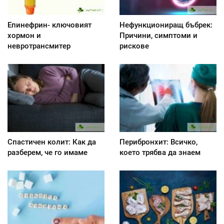
Епинефрин- ключовият
Нефункциониращ бъбрек:
хормон и
Причини, симптоми и
невротрансмитер
рискове
Спастичен колит: Как да
Перибронхит: Всичко,
разберем, че го имаме
което трябва да знаем