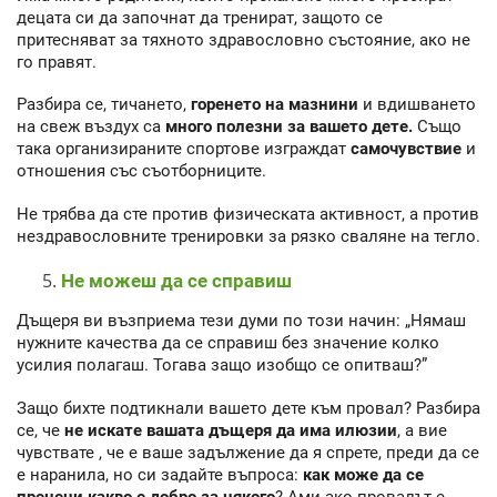
децата си да започнат да тренират, защото се
притесняват за тяхното здравословно състояние, ако не
го правят.
Разбира се, тичането,
горенето на мазнини
и вдишването
на свеж въздух са
много полезни за вашето дете.
Също
така организираните спортове изграждат
самочувствие
и
отношения със съотборниците.
Не трябва да сте против физическата активност, а против
нездравословните тренировки за рязко сваляне на тегло.
Не можеш да се справиш
Дъщеря ви възприема тези думи по този начин: „Нямаш
нужните качества да се справиш без значение колко
усилия полагаш. Тогава защо изобщо се опитваш?”
Защо бихте подтикнали вашето дете към провал? Разбира
се, че
не искате вашата дъщеря да има илюзии
, а вие
чувствате , че е ваше задължение да я спрете, преди да се
е наранила, но си задайте въпроса:
как може да се
прецени какво е добро за някого
? Ами ако провалът е