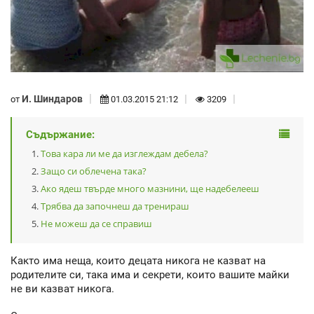
И. Шиндаров
от
01.03.2015 21:12
3209
Съдържание:
Това кара ли ме да изглеждам дебела?
Защо си облечена така?
Ако ядеш твърде много мазнини, ще надебелееш
Трябва да започнеш да тренираш
Не можеш да се справиш
Както има неща, които децата никога не казват на
родителите си, така има и секрети, които вашите майки
не ви казват никога.