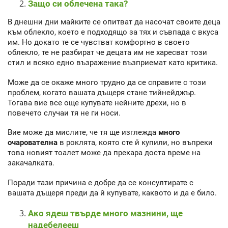
Защо си облечена така?
В днешни дни майките се опитват да насочат своите деца
към облекло, което е подходящо за тях и съвпада с вкуса
им. Но докато те се чувстват комфортно в своето
облекло, те не разбират че децата им не харесват този
стил и всяко едно възражение възприемат като критика.
Може да се окаже много трудно да се справите с този
проблем, когато вашата дъщеря стане тийнейджър.
Тогава вие все още купувате нейните дрехи, но в
повечето случаи тя не ги носи.
Вие може да мислите, че тя ще изглежда
много
очарователна
в роклята, която сте й купили, но въпреки
това новият тоалет може да прекара доста време на
закачалката.
Поради тази причина е добре да се консултирате с
вашата дъщеря преди да й купувате, каквото и да е било.
Ако ядеш твърде много мазнини, ще
надебелееш