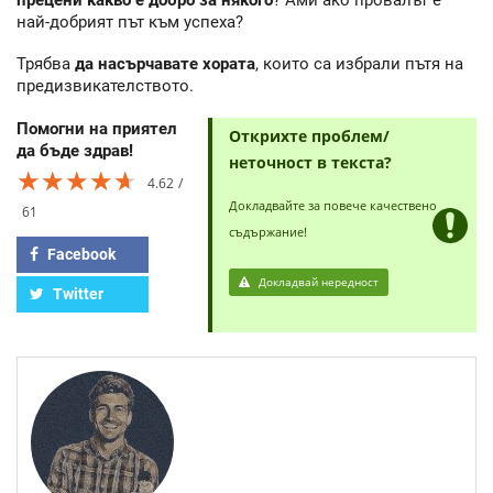
най-добрият път към успеха?
Трябва
да насърчавате хората
, които са избрали пътя на
предизвикателството.
Помогни на приятел
Открихте проблем/
да бъде здрав!
неточност в текста?
★★★★★
★★★★★
★★★★★
4.62
Докладвайте за повече качествено
61
съдържание!
Facebook
Докладвай нередност
Twitter