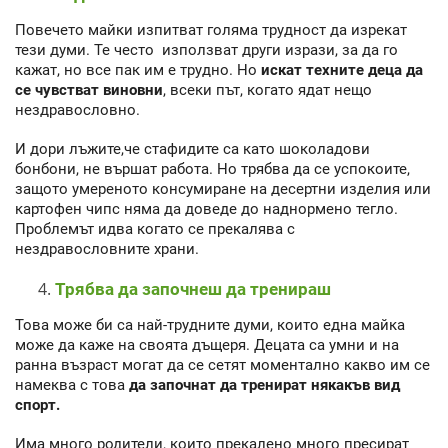
Повечето майки изпитват голяма трудност да изрекат
тези думи. Те често използват други изрази, за да го
кажат, но все пак им е трудно. Но
искат техните деца да
се чувстват виновни
, всеки път, когато ядат нещо
нездравословно.
И дори лъжите,че стафидите са като шоколадови
бонбони, не вършат работа. Но трябва да се успокоите,
защото умереното консумиране на десертни изделия или
картофен чипс няма да доведе до наднормено тегло.
Проблемът идва когато се прекалява с
нездравословните храни.
Трябва да започнеш да тренираш
Това може би са най-трудните думи, които една майка
може да каже на своята дъщеря. Децата са умни и на
ранна възраст могат да се сетят моментално какво им се
намеква с това
да започнат да тренират някакъв вид
спорт.
Има много родители, които прекалено много пресират