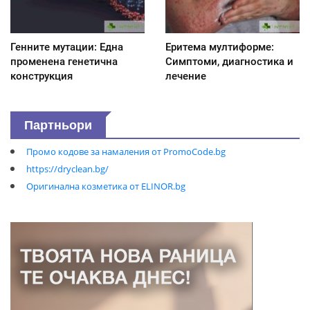
Генните мутации: Една
Еритема мултиформе:
променена генетична
Симптоми, диагностика и
конструкция
лечение
Партньори
Промо кодове за намаления от PromoCode.bg
https://dryclean.bg/
Оригинална козметика от ELINOR.bg