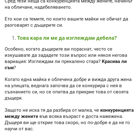
Сред тези неща са конкуренцията между жените, начинът
на обличане, надебеляването.
Ето кои са темите, по които вашите майки не обичат да
разговарят с дъщерите си.
Това кара ли ме да изглеждам дебела?
Особено, когато дъщерите ви пораснат, често се
изкушавате да зададете този въпрос или някоя негова
вариация: Изглеждам ли прекалено стара?
Красива ли
съм
?
Когато една майка е облечена добре и вижда друга жена
на улицата, веднага започва да се конкурира с нея в
съзнанието си, но се опитва да прикрие това от своята
дъщеря.
Защото не иска тя да разбира от малка, че
конкуренцията
между жените
във всяка възраст е доста нажежена.
Дъщеря ви ще открие това скоро, но по-добре е да не го
научи от вас.