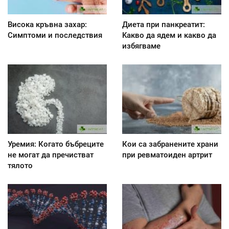
Висока кръвна захар:
Диета при панкреатит:
Симптоми и последствия
Kакво да ядем и какво да
избягваме
Уремия: Когато бъбреците
Кои са забранените храни
не могат да пречистват
при ревматоиден артрит
тялото