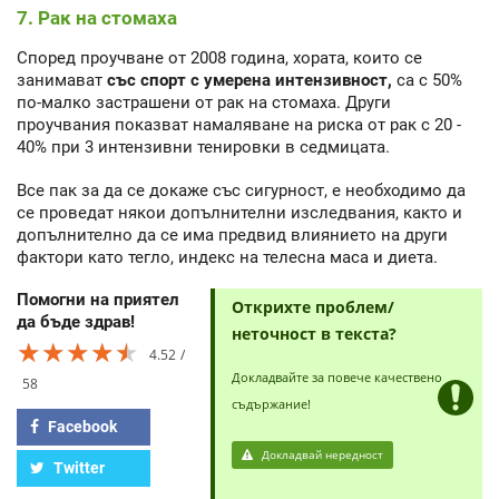
7. Рак на стомаха
Според проучване от 2008 година, хората, които се
занимават
със спорт с умерена интензивност,
са с 50%
по-малко застрашени от рак на стомаха. Други
проучвания показват намаляване на риска от рак с 20 -
40% при 3 интензивни тенировки в седмицата.
Все пак за да се докаже със сигурност, е необходимо да
се проведат някои допълнителни изследвания, както и
допълнително да се има предвид влиянието на други
фактори като тегло, индекс на телесна маса и диета.
Помогни на приятел
Открихте проблем/
да бъде здрав!
неточност в текста?
★★★★★
★★★★★
★★★★★
4.52
Докладвайте за повече качествено
58
съдържание!
Facebook
Докладвай нередност
Twitter