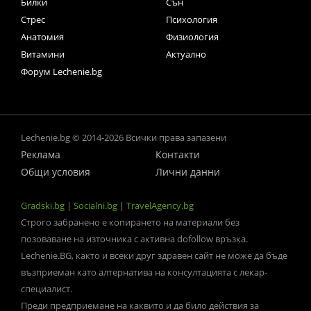
Билки
Сън
Стрес
Психология
Анатомия
Физиология
Витамини
Актуално
Форум Lechenie.bg
Lechenie.bg © 2014-2026 Всички права запазени
Реклама
Контакти
Общи условия
Лични данни
Gradski.bg
|
Socialni.bg
|
TravelAgency.bg
Строго забранено е копирането на материали без
позоваване на източника с активна dofollow връзка.
Lechenie.BG, както и всеки друг здравен сайт не може да бъде
възприеман като алтернатива на консултацията с лекар-
специалист.
Преди предприемане на каквито и да било действия за