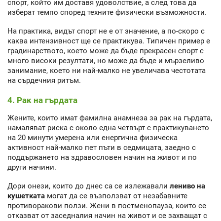
спорт, който им доставя удоволствие, а след това да
изберат темпо според техните физически възможности.
На практика, видът спорт не е от значение, а по-скоро с
каква интензивност ще се практикува. Типичен пример е
градинарството, което може да бъде прекрасен спорт с
много високи резултати, но може да бъде и мързеливо
занимание, което ни най-малко не увеличава честотата
на сърдечния ритъм.
4. Рак на гърдата
Жените, които имат фамилна анамнеза за рак на гърдата,
намаляват риска с около една четвърт с практикуването
на 20 минути умерена или енергична физическа
активност най-малко пет пъти в седмицата, заедно с
поддържането на здравословен начин на живот и по
други начини.
Дори онези, които до днес са се излежавали
лениво на
кушетката
могат да се възползват от незабавните
противоракови ползи. Жени в постменопауза, които се
отказват от заседналия начин на живот и се захващат с