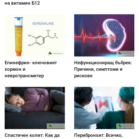
на витамин Б12
Епинефрин- ключовият
Нефункциониращ бъбрек:
хормон и
Причини, симптоми и
невротрансмитер
рискове
Спастичен колит: Как да
Перибронхит: Всичко,