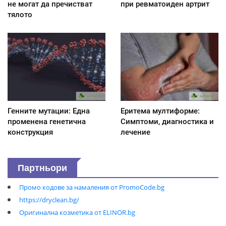
не могат да пречистват
при ревматоиден артрит
тялото
Генните мутации: Една
Еритема мултиформе:
променена генетична
Симптоми, диагностика и
конструкция
лечение
Партньори
Промо кодове за намаления от PromoCode.bg
https://dryclean.bg/
Оригинална козметика от ELINOR.bg