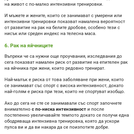
на живот с по-малко интензивни тренировки.
И мъжете и жените, които се занимават с умерени или
интензивни тренировки показват намалена вероятност
от развитие на рак на белите дробове, особено тези с
нисък или среден индекс на телесна маса.
6. Рак на яйчниците
Въпреки че са нужни още проучвания, изследвания до
сега показват намален риск от развитие на епителен рак
на яйчника при жени, които редовно тренират.
Най-малък е риска от това заболяване при жени, които
се занимават със спорт с висока интензивност, докато
най-голям е риска при тези, които не спортуват изобщо.
Ако до сега не сте се занимавали със спорт започнете
внимателно
с по-ниска интензивност
и после
постепенно увеличавайте темпото докато се получи една
ободряваща интензивна тренировка, която да ускори
пулса ви и да ви накара да се поизпотите добре.