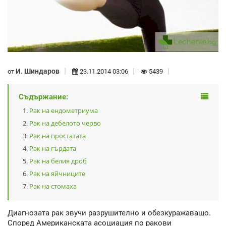
И. Шиндаров
от
23.11.2014 03:06
5439
Съдържание:
Рак на ендометриума
Рак на дебелото черво
Рак на простатата
Рак на гърдата
Рак на белия дроб
Рак на яйчниците
Рак на стомаха
Диагнозата рак звучи разрушително и обезкуражаващо.
Според Американската асоциация по ракови