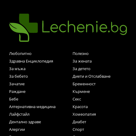
Любопитно
Полезно
Здравна Енциклопедия
За жената
За мъжа
За детето
За бебето
Диети и Отслабване
Зачатие
Бременност
Раждане
Кърмене
Бебе
Секс
Алтернативна медицина
Красота
Лайфстайл
Хомеопатия
Дентално здраве
Диабет
Алергии
Спорт