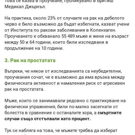
Това се казва в проучване, публикувано в Бритиш
Медикал Джърнъл.
На практика, около 23% от случаите на рак на дебелото
черво е било възможно да бъдат избегнати, казват учени
от Института по ракови заболявания в Копенхаген.
Проучването е обхванало 55 489 мъже и жени на възраст
между 50 и 64 години, които били изследвани в
продължение на 10 години.
3. Рак на простатата
Въпреки, че някои от изследванията са неубедителни,
проучвания сочат, че е възможно да има връзка между
физическата активност и намаления риск от агресивен
рак на простатата.
Мъже, които се занимавали редовно с практикуване на
физически упражнения, били по-малко засегнати от
болестта в сравнение с останалите хора, а
смъртните
случаи също отстъпвали като процент.
Тук се набляга на това, че мъжете трябва да изберат