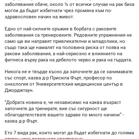
заболявания обаче, около ½ от всички случаи на рак биха
могли да бъдат избегнати чрез промяна към по-
здравословен начин на живот.
Едно от най-силните оръжия в борбата с раковите
заболявания са тренировките. Редовните упражнения не
само ще ви направят привлекателни и младолики, но
също така ще намалят на половина риска от поява на
ракови заболявания, а най-сериозно е влиянието на
фитнеса върху рака на дебелото черво и рака на гърдата.
Никога не е твърде късно да започнете да се занимавате
със спорт, казва д-р Присила Фърт, професор по
онкология от Университетския медицински център в
Джорджтаун.
“Добрата новина е, че независимо на каква възраст
започнете да тренирате, вие със сигурност ще
облагодетелствате вашето здраве по много начини” -
казва д-р Фърт.
Ето 7 вида рак, които могат да бъдат избегнати до голяма