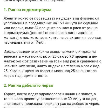
степен чрез редовното спортуване:
1. Рак на ендометриума
Жените, които се посвещават на даден вид физически
упражнения в продължение на 150 минути на седмица
или повече, имат 34 процента по-нисък риск от рак на
ендометриума (рак, който започва в лигавицата на
матката), отколкото тези, които не са активни, посочват
изследователи от Йейл.
Изследователите открили също, че жени с индекс на
телесната маса по-нисък от 25 са
със 73 процента по-
малък рис
к от развиване на този вид рак в сравнение с
неактивните жени, чиито индекс на телесна маса е над
25. Хора с индекс на телесна маса над 25 се считат за
хора с наднормено тегло.
2. Рак на дебелото черво
Хората, които водят здравословен начин на живот, в
това число правят упражнения поне 30 минути на ден,
значително понижават риска от рак на дебелото черво.