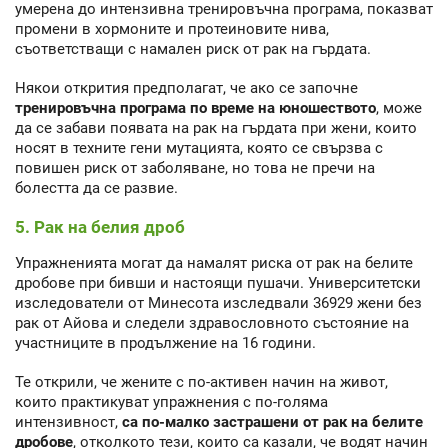
умерена до интензивна тренировъчна програма, показват
промени в хормоните и протеиновите нива,
съответстващи с намален риск от рак на гърдата.
Някои открития предполагат, че ако се започне
тренировъчна програма по време на юношеството
, може
да се забави появата на рак на гърдата при жени, които
носят в техните гени мутацията, която се свързва с
повишен риск от заболяване, но това не пречи на
болестта да се развие.
5. Рак на белия дроб
Упражненията могат да намалят риска от рак на белите
дробове при бивши и настоящи пушачи. Университетски
изследователи от Минесота изследвали 36929 жени без
рак от Айова и следели здравословното състояние на
участниците в продължение на 16 години.
Те открили, че жените с по-активен начин на живот,
които практикуват упражнения с по-голяма
интензивност,
са по-малко застрашени от рак на белите
дробове
, отколкото тези, които са казали, че водят начин