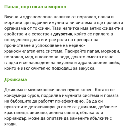
Папая, портокал и морков
Вкусна и здравословна напитка от портокал, папая и
моркови ще подсили имунната ви система и ще прочисти
организма от токсини. Тази напитка има антиоксидантни
свойства и е естествен
диуретик
, който се прилага в
определени дози и играе роля на препарат за
прочистване и успокояване на нервно-
храносмилателната система. Пасирайте папая, моркови,
портокал, мед, и кокосова вода, докато сместа стане
гладка и се насладете на вкусния и здравословен шейк,
който е изключително подходящ за закуска.
Джикама
Джикама е мексикански зеленчуков корен. Когато се
консумира суров, подсилва имунната система и помага
на бъбреците да работят по-ефективно. За да си
приготвите детоксикираща смес от джикама, добавете
краставица, авокадо, зелена салата, ябълка или
кориандър, може да опитате да замените ябълките с
ягоди.