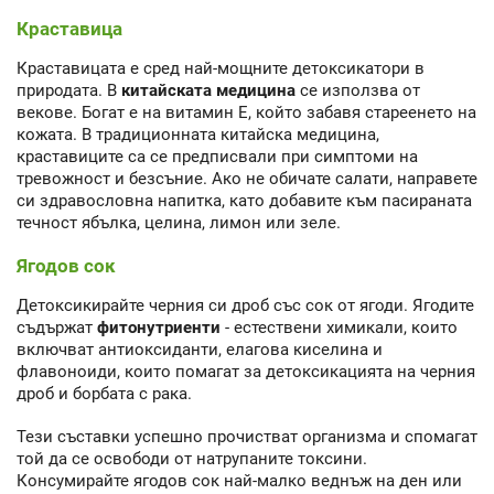
Краставица
Краставицата е сред най-мощните детоксикатори в
природата. В
китайската медицина
се използва от
векове. Богат е на витамин Е, който забавя стареенето на
кожата. В традиционната китайска медицина,
краставиците са се предписвали при симптоми на
тревожност и безсъние. Ако не обичате салати, направете
си здравословна напитка, като добавите към пасираната
течност ябълка, целина, лимон или зеле.
Ягодов сок
Детоксикирайте черния си дроб със сок от ягоди. Ягодите
съдържат
фитонутриенти
- естествени химикали, които
включват антиоксиданти, елагова киселина и
флавоноиди, които помагат за детоксикацията на черния
дроб и борбата с рака.
Тези съставки успешно прочистват организма и спомагат
той да се освободи от натрупаните токсини.
Консумирайте ягодов сок най-малко веднъж на ден или