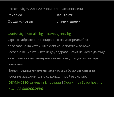
Lechenie.bg © 2014-2026 Всички права запазени
Реклама
Контакти
Общи условия
Лични данни
Gradski.bg
|
Socialni.bg
|
TravelAgency.bg
Строго забранено е копирането на материали без
позоваване на източника с активна dofollow връзка.
Lechenie.BG, както и всеки друг здравен сайт не може да бъде
възприеман като алтернатива на консултацията с лекар-
специалист.
Преди предприемане на каквито и да било действия за
лечение, задължително се консултирайте с лекар.
IDEAMAX SEO за медии & портали
|
Хостинг от Superhosting
(КОД:
PROMOCODEBG
)