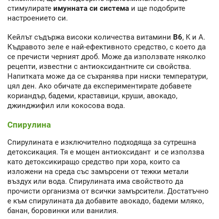
стимулирате
имунната си система
и ще подобрите
настроението си.
Кейлът съдържа високи количества витамини
B6
, K и A.
Къдравото зеле е най-ефективното средство, с което да
се пречисти черният дроб. Може да използвате няколко
рецепти, известни с антиоксидантните си свойства.
Напитката може да се съхранява при ниски температури,
цял ден. Ако обичате да експериментирате добавете
кориандър, бадеми, краставици, круши, авокадо,
джинджифил или кокосова вода.
Спирулина
Спирулината е изключително подходяща за сутрешна
детоксикация. Тя е мощен антиоксидант и се използва
като детоксикиращо средство при хора, които са
изложени на среда със замърсени от тежки метали
въздух или вода. Спирулината има свойството да
прочисти организма от всички замърсители. Достатъчно
е към спирулината да добавите авокадо, бадеми мляко,
банан, боровинки или ванилия.