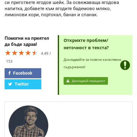
си пригответе ягодов шейк. За освежаваща ягодова
напитка, добавете към ягодите бадемово мляко,
лимонови кори, портокал, банан и спанак.
Помогни на приятел
Открихте проблем/
да бъде здрав!
неточност в текста?
★★★★★
★★★★★
★★★★★
4.49
Докладвайте за повече качествено
153
съдържание!
Facebook
Докладвай нередност
Twitter