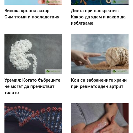
Висока кръвна захар:
Диета при панкреатит:
Симптоми и последствия
Kакво да ядем и какво да
избягваме
Уремия: Когато бъбреците
Кои са забранените храни
не могат да пречистват
при ревматоиден артрит
тялото