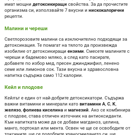
имат мощни
детоксикиращи
свойства. За да прочистите
организма си, използвайте 7 вкусни и
нискокалорични
рецепти.
Малини и череши
Светлорозовите малини са изключително подходящи за
детоксикация. Те помагат на тялото да произвежда
изобилие от детоксикиращи
ензими
. Смесете малините с
череши и бадемово мляко, а след като пасирате,
добавете по избор мед, пресен джинджифил, ленено
семе или лимонов сок. Тази вкусна и здравословна
напитка съдържа само 112 калории.
Кейл и плодове
Кейлът е един от най-добрите детоксикатори. Съдържа
важни витамини и минерали като
витамини A
,
C
,
K
,
желязо
,
фолиева киселина
и
магнезий
. Ако се комбинира
с плодове, става отличен източник на антиоксиданти.
Към напитката може да се добави магданоз, целина,
манго, портокал или мента. Освен че ще се освободите от
токсините, ще се подобрите храносмилането си, ще