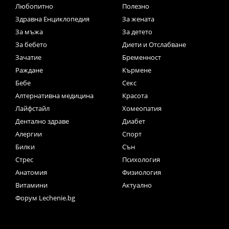
Любопитно
Полезно
Здравна Енциклопедия
За жената
За мъжа
За детето
За бебето
Диети и Отслабване
Зачатие
Бременност
Раждане
Кърмене
Бебе
Секс
Алтернативна медицина
Красота
Лайфстайл
Хомеопатия
Дентално здраве
Диабет
Алергии
Спорт
Билки
Сън
Стрес
Психология
Анатомия
Физиология
Витамини
Актуално
Форум Lechenie.bg