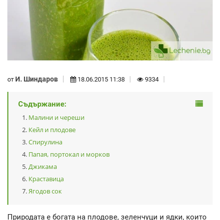
И. Шиндаров
от
18.06.2015 11:38
9334
Съдържание:
Малини и череши
Кейл и плодове
Спирулина
Папая, портокал и морков
Джикама
Краставица
Ягодов сок
Природата е богата на плодове, зеленчуци и ядки, които