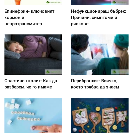
Епинефрин- ключовият
Нефункциониращ бъбрек:
хормон и
Причини, симптоми и
невротрансмитер
рискове
Спастичен колит: Как да
Перибронхит: Всичко,
разберем, че го имаме
което трябва да знаем