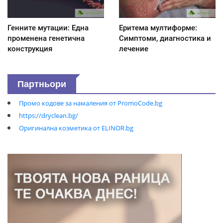
Генните мутации: Една
Еритема мултиформе:
променена генетична
Симптоми, диагностика и
конструкция
лечение
Партньори
Промо кодове за намаления от PromoCode.bg
https://dryclean.bg/
Оригинална козметика от ELINOR.bg