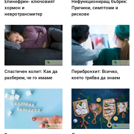
Епинефрин- ключовият
Нефункциониращ бъбрек:
хормон и
Причини, симптоми и
невротрансмитер
рискове
Спастичен колит: Как да
Перибронхит: Всичко,
разберем, че го имаме
което трябва да знаем