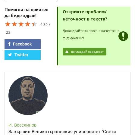
Помогни на приятел
Открихте проблем/
да бъде здрав!
неточност в текста?
★★★★★
★★★★★
★★★★★
4.39
Докладвайте за повече качествено
23
съдържание!
Facebook
Докладвай нередност
Twitter
И. Веселинов
Завършил Великотърновския университет "Свети