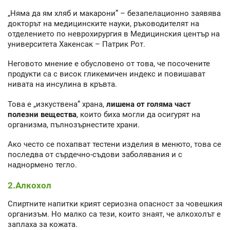
„Няма да ям хляб и макарони” – безапелационно заявява
докторът на медицинските науки, ръководителят на
отделението по неврохирургия в Медицинския център на
университета Хакенсак – Патрик Рот.
Неговото мнение е обусловено от това, че посочените
продукти са с висок гликемичен индекс и повишават
нивата на инсулина в кръвта.
Това е „изкуствена” храна,
лишена от голяма част
полезни вещества
, които биха могли да осигурят на
организма, пълнозърнестите храни.
Ако често се похапват тестени изделия в менюто, това се
последва от сърдечно-съдови заболявания и с
наднормено тегло.
2.Алкохол
Спиртните напитки крият сериозна опасност за човешкия
организъм. Но малко са тези, които знаят, че алкохолът е
заплаха за кожата.