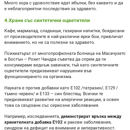
Много хора с удоволствие ядат ябълки, без каквито и да
е неблагоприятни последствия за здравето.
4.Храни със синтетични оцветители
Кафе, мармалад, сладкиши, газирани напитки, боядисани
от производителите в най-различни ярки бои, привличат
вниманието, но не са полезни за здравето.
Психиатърът от многопрофилната болница на Масачузетс
в Бостън – Рохит Чандра съветва да спрем да ги
консумираме веднъж завинаги, тъй като синтетичните
оцветители предизвикват нарушения във
функционирането на организма.
Науката е против добавки като Е102 /татразин/, Е129 /
тъмно червен/ и Е133 – син блестящ. Всички те
предизвикват развитие на алергични реакции, а освен
това са свързани със сериозни заболявания.
Например, изследванията,
демонстрират връзка между
хранителната добавка Е102
и ракови заболявания,
синдром на дефицит на внимание и хиперактивност.