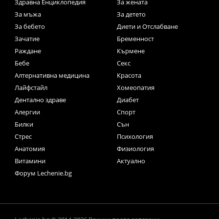
Здравна Енциклопедия
За жената
За мъжа
За детето
За бебето
Диети и Отслабване
Зачатие
Бременност
Раждане
Кърмене
Бебе
Секс
Алтернативна медицина
Красота
Лайфстайл
Хомеопатия
Дентално здраве
Диабет
Алергии
Спорт
Билки
Сън
Стрес
Психология
Анатомия
Физиология
Витамини
Актуално
Форум Lechenie.bg