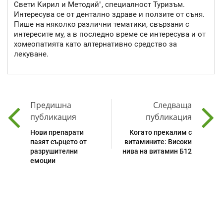
Свети Кирил и Методий", специалност Туризъм.
Интересува се от дентално здраве и ползите от съня.
Пише на няколко различни тематики, свързани с
интересите му, а в последно време се интересува и от
хомеопатията като алтернативно средство за
лекуване.
Предишна
Следваща
публикация
публикация
Нови препарати
Когато прекалим с
пазят сърцето от
витамините: Високи
разрушителни
нива на витамин Б12
емоции