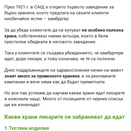
През 1921 г. в САЩ е открито първото заведение за
бързо хранене, което предлага на своите клиенти
необичайно ястие – хамбургер.
За да убеди клиентите да си купуват
не особено полезна
храна
, собственикът наема актьори, които в бели
престилки обядвали в неговото заведение.
Така у клиентите се създава убеждението, че хамбургери
ядат, дори лекари, а това означава, че те са полезни.
Днес поддръжниците на здравословния начин на живот
знаят много за правилното хранене
, и за рекламните
кампании и вече няма как да бъдат преметнати.
Но все пак успяхме да научим какви храни ядат лекарите
и изяснили защо. Много от позициите от черния списък
ще ви изненадат.
Какви храни лекарите си забраняват да ядат
1.Тестени изделия