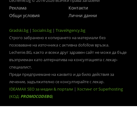
Lechenie.bg © 2014-2026 Всички права запазени
Реклама
Контакти
Общи условия
Лични данни
Gradski.bg
|
Socialni.bg
|
TravelAgency.bg
Строго забранено е копирането на материали без
позоваване на източника с активна dofollow връзка.
Lechenie.BG, както и всеки друг здравен сайт не може да бъде
възприеман като алтернатива на консултацията с лекар-
специалист.
Преди предприемане на каквито и да било действия за
лечение, задължително се консултирайте с лекар.
IDEAMAX SEO за медии & портали
|
Хостинг от Superhosting
(КОД:
PROMOCODEBG
)