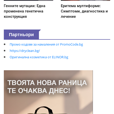
Генните мутации: Една
Еритема мултиформе:
променена генетична
Симптоми, диагностика и
конструкция
лечение
Партньори
Промо кодове за намаления от PromoCode.bg
https://dryclean.bg/
Оригинална козметика от ELINOR.bg