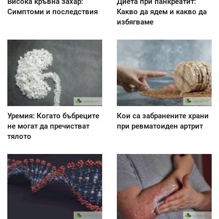
Висока кръвна захар:
Диета при панкреатит:
Симптоми и последствия
Kакво да ядем и какво да
избягваме
Уремия: Когато бъбреците
Кои са забранените храни
не могат да пречистват
при ревматоиден артрит
тялото