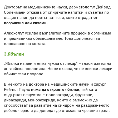
Докторът на медицинските науки, дерматологът Дейвид
Солеймани отказва от спиртните напитки и съветва по
същия начин да постъпват тези, които страдат
от
псориазис или екземи.
Алкохолът усилва възпалителните процеси в организма
и предизвиква обезводняване. Това допринася за
влошаване на кожата.
3.Ябълки
„Ябълка на ден и няма нужда от лекар” – гласи известна
английска пословица. Но се оказва, че не всички лекари
обичат тези плодове.
В менюто на доктора на медицинските науки и хирург
Рейчъл Паулс
няма да откриете ябълки
, тъй като
съдържат вещества – полизахариди, фруктани,
дизахариди, монозахариди, които е възможно да
способстват за развитие на синдром на раздразненото
дебело черво и да доведат до стомашно-чревния тракт.