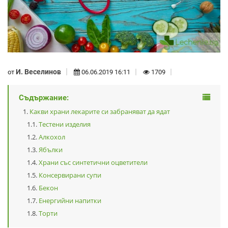
И. Веселинов
от
06.06.2019 16:11
1709
Съдържание:
Какви храни лекарите си забраняват да ядат
Тестени изделия
Алкохол
Ябълки
Храни със синтетични оцветители
Консервирани супи
Бекон
Енергийни напитки
Торти