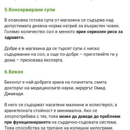
5.Консервирани супи
В опаковка готова супа от магазина се съдържа над
допустимата дневна норма натрий за възрастен човек.
Голямо количество сол в менюто
крие сериозен риск за
здравето.
Добре е в магазина да се търсят супи с ниско
съдържание на сол, а още по-добре – приготвяйте ги у
дома – призовава експерта.
6.Бекон
Беконът е най-добрата храна на планетата, смята
докторът на медицинските науки, хирургът Омид
Джавади.
В него се съдържат наситени мазнини и холестерол, а
хранителната стойност е минимална. Ако се
злоупотребява с тях, това
може да доведе до проблеми
при функционирането
на сърдечно-съдовата система.
Това способства за трупане на излишни килограми.