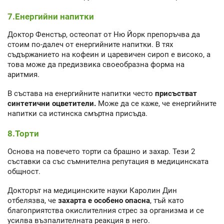
7.Енергийни напитки
Доктор Фенстър, остеопат от Ню Йорк препоръчва да
стоим по-далеч от енергийните напитки. В тях
съдържанието на кофеин и царевичен сироп е високо, а
това може да предизвика своеобразна форма на
аритмия.
В състава на енергийните напитки често
присъстват
синтетични оцветители.
Може да се каже, че енергийните
напитки са истинска смъртна присъда.
8.Торти
Основа на повечето торти са брашно и захар. Тези 2
съставки са със съмнителна репутация в медицинската
общност.
Докторът на медицинските науки Каролин Дин
отбелязва, че
захарта е особено опасна
, тъй като
благоприятства окислителния стрес за организма и се
усилва възпалителната реакция в него.