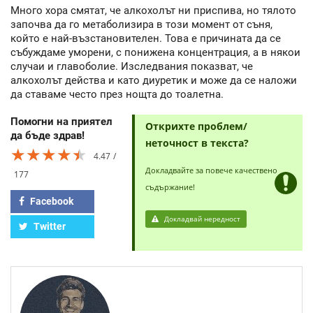
Много хора смятат, че алкохолът ни приспива, но тялото
започва да го метаболизира в този момент от съня,
който е най-възстановителен. Това е причината да се
събуждаме уморени, с понижена концентрация, а в някои
случаи и главоболие. Изследвания показват, че
алкохолът действа и като диуретик и може да се наложи
да ставаме често през нощта до тоалетна.
Помогни на приятел
Открихте проблем/
да бъде здрав!
неточност в текста?
★★★★★
★★★★★
★★★★★
4.47
Докладвайте за повече качествено
177
съдържание!
Facebook
Докладвай нередност
Twitter