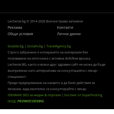
Lechenie.bg © 2014-2026 Всички права запазени
Реклама
Контакти
Общи условия
Лични данни
Gradski.bg
|
Socialni.bg
|
TravelAgency.bg
Строго забранено е копирането на материали без
позоваване на източника с активна dofollow връзка.
Lechenie.BG, както и всеки друг здравен сайт не може да бъде
възприеман като алтернатива на консултацията с лекар-
специалист.
Преди предприемане на каквито и да било действия за
лечение, задължително се консултирайте с лекар.
IDEAMAX SEO за медии & портали
|
Хостинг от Superhosting
(КОД:
PROMOCODEBG
)