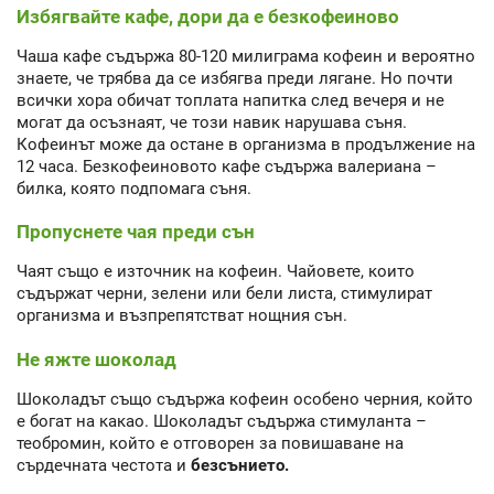
Избягвайте кафе, дори да е безкофеиново
Чаша кафе съдържа 80-120 милиграма кофеин и вероятно
знаете, че трябва да се избягва преди лягане. Но почти
всички хора обичат топлата напитка след вечеря и не
могат да осъзнаят, че този навик нарушава съня.
Кофеинът може да остане в организма в продължение на
12 часа. Безкофеиновото кафе съдържа валериана –
билка, която подпомага съня.
Пропуснете чая преди сън
Чаят също е източник на кофеин. Чайовете, които
съдържат черни, зелени или бели листа, стимулират
организма и възпрепятстват нощния сън.
Не яжте шоколад
Шоколадът също съдържа кофеин особено черния, който
е богат на какао. Шоколадът съдържа стимуланта –
теобромин, който е отговорен за повишаване на
сърдечната честота и
безсънието.