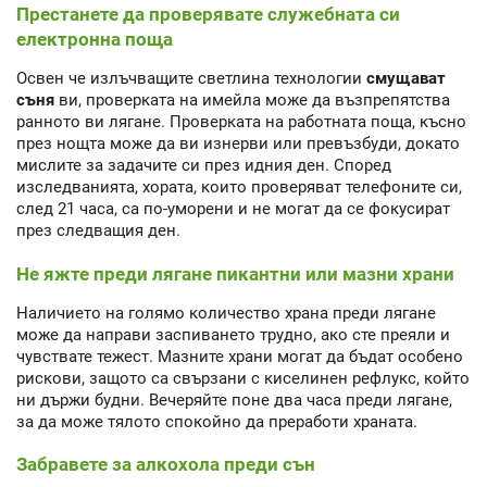
Престанете да проверявате служебната си
електронна поща
Освен че излъчващите светлина технологии
смущават
съня
ви, проверката на имейла може да възпрепятства
ранното ви лягане. Проверката на работната поща, късно
през нощта може да ви изнерви или превъзбуди, докато
мислите за задачите си през идния ден. Според
изследванията, хората, които проверяват телефоните си,
след 21 часа, са по-уморени и не могат да се фокусират
през следващия ден.
Не яжте преди лягане пикантни или мазни храни
Наличието на голямо количество храна преди лягане
може да направи заспиването трудно, ако сте преяли и
чувствате тежест. Мазните храни могат да бъдат особено
рискови, защото са свързани с киселинен рефлукс, който
ни държи будни. Вечеряйте поне два часа преди лягане,
за да може тялото спокойно да преработи храната.
Забравете за алкохола преди сън