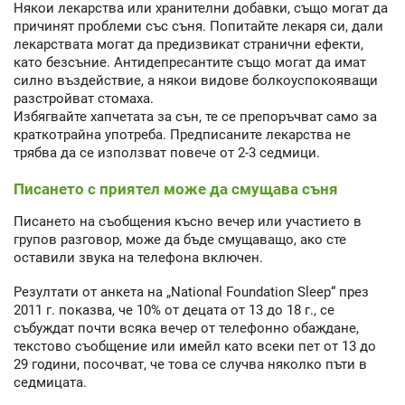
Някои лекарства или хранителни добавки, също могат да
причинят проблеми със съня. Попитайте лекаря си, дали
лекарствата могат да предизвикат странични ефекти,
като безсъние. Антидепресантите също могат да имат
силно въздействие, а някои видове болкоуспокояващи
разстройват стомаха.
Избягвайте хапчетата за сън, те се препоръчват само за
краткотрайна употреба. Предписаните лекарства не
трябва да се използват повече от 2-3 седмици.
Писането с приятел може да смущава съня
Писането на съобщения късно вечер или участието в
групов разговор, може да бъде смущаващо, ако сте
оставили звука на телефона включен.
Резултати от анкета на „National Foundation Sleep“ през
2011 г. показва, че 10% от децата от 13 до 18 г., се
събуждат почти всяка вечер от телефонно обаждане,
текстово съобщение или имейл като всеки пет от 13 до
29 години, посочват, че това се случва няколко пъти в
седмицата.