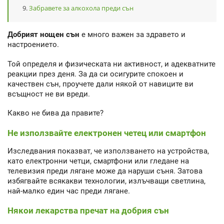
Забравете за алкохола преди сън
Добрият нощен сън
е много важен за здравето и
настроението.
Той определя и физическата ни активност, и адекватните
реакции през деня. За да си осигурите спокоен и
качествен сън, проучете дали някой от навиците ви
всъщност не ви вреди.
Какво не бива да правите?
Не използвайте електронен четец или смартфон
Изследвания показват, че използването на устройства,
като електронни четци, смартфони или гледане на
телевизия преди лягане може да наруши съня. Затова
избягвайте всякакви технологии, излъчващи светлина,
най-малко един час преди лягане.
Някои лекарства пречат на добрия сън