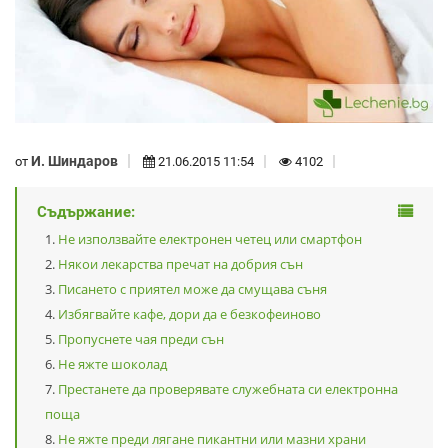
И. Шиндаров
от
21.06.2015 11:54
4102
Съдържание:
Не използвайте електронен четец или смартфон
Някои лекарства пречат на добрия сън
Писането с приятел може да смущава съня
Избягвайте кафе, дори да е безкофеиново
Пропуснете чая преди сън
Не яжте шоколад
Престанете да проверявате служебната си електронна
поща
Не яжте преди лягане пикантни или мазни храни