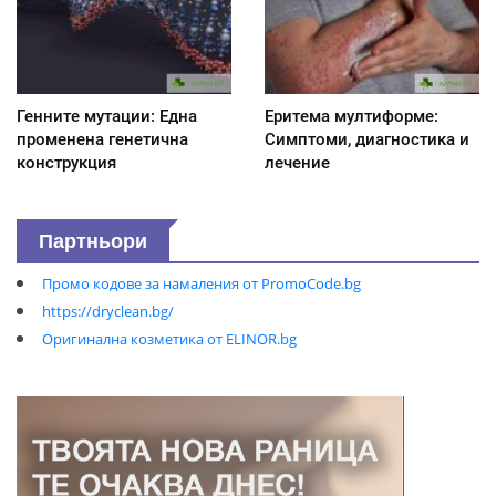
Генните мутации: Една
Еритема мултиформе:
променена генетична
Симптоми, диагностика и
конструкция
лечение
Партньори
Промо кодове за намаления от PromoCode.bg
https://dryclean.bg/
Оригинална козметика от ELINOR.bg