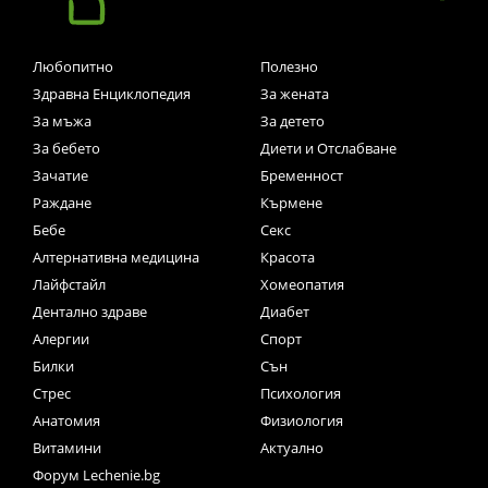
Любопитно
Полезно
Здравна Енциклопедия
За жената
За мъжа
За детето
За бебето
Диети и Отслабване
Зачатие
Бременност
Раждане
Кърмене
Бебе
Секс
Алтернативна медицина
Красота
Лайфстайл
Хомеопатия
Дентално здраве
Диабет
Алергии
Спорт
Билки
Сън
Стрес
Психология
Анатомия
Физиология
Витамини
Актуално
Форум Lechenie.bg