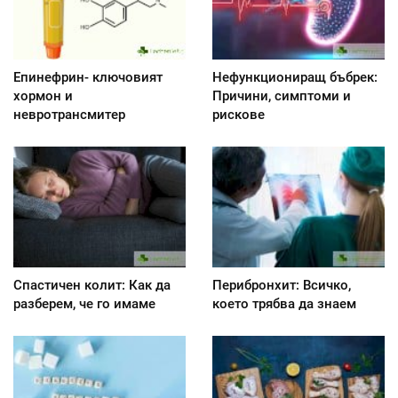
Епинефрин- ключовият
Нефункциониращ бъбрек:
хормон и
Причини, симптоми и
невротрансмитер
рискове
Спастичен колит: Как да
Перибронхит: Всичко,
разберем, че го имаме
което трябва да знаем