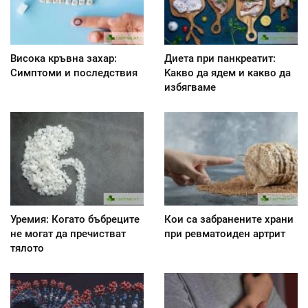
Висока кръвна захар:
Диета при панкреатит:
Симптоми и последствия
Kакво да ядем и какво да
избягваме
Уремия: Когато бъбреците
Кои са забранените храни
не могат да пречистват
при ревматоиден артрит
тялото