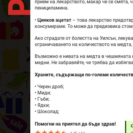
прием на лекарството, макар че се смята, ч
пенициламина.
•
Цинков ацетат
– това лекарство предотвр
консумираме. То може да предизвика стом
Ако страдате от болестта на Уилсън, леку
ограничаването на количеството на медта,
Възможно е нивата на медта в чешмяната в
медни. Не забравяйте, че трябва да избяг
Храните, съдържащи по-големи количеств
• Черен дроб;
• Миди;
• Гъби;
• Ядки;
• Шоколад;
Помогни на приятел да бъде здрав!
★★★★★
★★★★★
★★★★★
Д