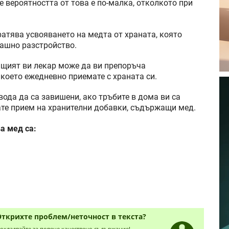
е вероятността от това е по-малка, отколкото при
атява усвояването на медта от храната, която
ашно разстройство.
ващият ви лекар може да ви препоръча
 което ежедневно приемате с храната си.
ода да са завишени, ако тръбите в дома ви са
вате прием на хранителни добавки, съдържащи мед.
а мед са:
Открихте проблем/неточност в текста?
окладвайте за повече качествено съдържание!