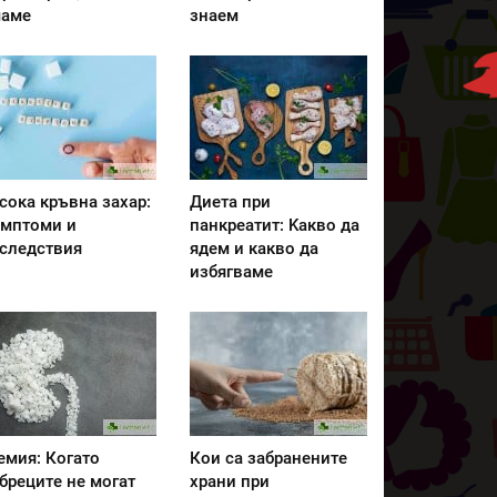
аме
знаем
сока кръвна захар:
Диета при
мптоми и
панкреатит: Kакво да
следствия
ядем и какво да
избягваме
емия: Когато
Кои са забранените
бреците не могат
храни при