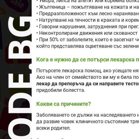
• Умора, липса на апетит или коремна болка
• Жълтеница – пожълтяване на кожата и на
• Предразположеност към лесно нараняван
• Натрупване на течности в краката и корем
• Говорни нарушения, затруднения при пре
• Неконтролирани движения или скованост 
• При 50% от заболелите, които е засегнат
който представлява оцветяване със зелени
Кога е нужно да се потърси лекарска
Потърсете лекарска помощ, ако усещате ня
Ако на член от семейството ви му е била п
лекар да препоръча да си направите тесто
придобили болестта.
Какви са причините?
Заболяването се дължи на наследяването на
да развие човек клиничното състояние тряб
всеки родител.