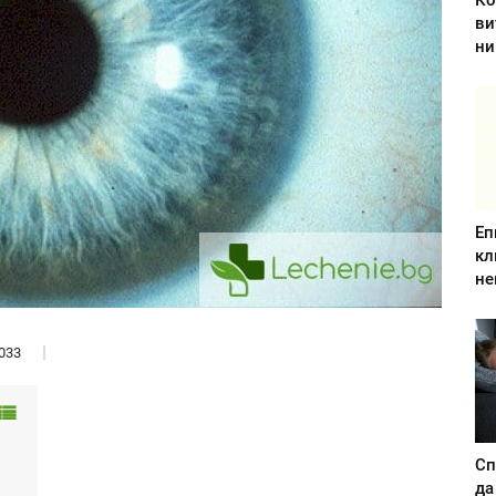
Ко
ви
ни
Еп
кл
не
033
Сп
да