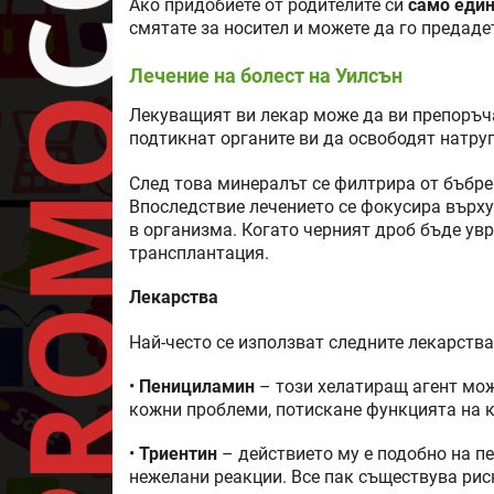
Ако придобиете от родителите си
само един
смятате за носител и можете да го предадет
Лечение на болест на Уилсън
Лекуващият ви лекар може да ви препоръча
подтикнат органите ви да освободят натру
След това минералът се филтрира от бъбре
Впоследствие лечението се фокусира върху
в организма. Когато черният дроб бъде ув
трансплантация.
Лекарства
Най-често се използват следните лекарства
•
Пенициламин
– този хелатиращ агент мож
кожни проблеми, потискане функцията на к
•
Триентин
– действието му е подобно на п
нежелани реакции. Все пак съществува рис