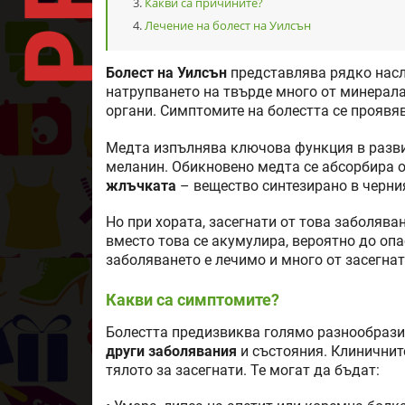
Какви са причините?
Лечение на болест на Уилсън
Болест на Уилсън
представлява рядко насле
натрупването на твърде много от минерала
органи. Симптомите на болестта се проявяв
Медта изпълнява ключова функция в развит
меланин. Обикновено медта се абсорбира о
жлъчката
– вещество синтезирано в черни
Но при хората, засегнати от това заболява
вместо това се акумулира, вероятно до опа
заболяването е лечимо и много от засегнат
Какви са симптомите?
Болестта предизвиква голямо разнообрази
други заболявания
и състояния. Клиничните
тялото за засегнати. Те могат да бъдат: