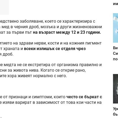
им
дствено заболяване, което се характеризира с
 мед в черния дроб, мозъка и други жизненоважни
ат за първи път
на възраст между 12 и 23 години.
ието на здрави нерви, кости и на кожния пигмент
Ви
т храната и
всеки излишък се отделя чрез
Си
я дроб.
по
не медта не се екстретира от организма правилно и
сни за живота нива. Когато се открие рано,
ите хора живеят нормално с него.
е от признаци и симптоми, които
често се бъркат с
 изяви варират в зависимост от това кои части на
Ур
бъ