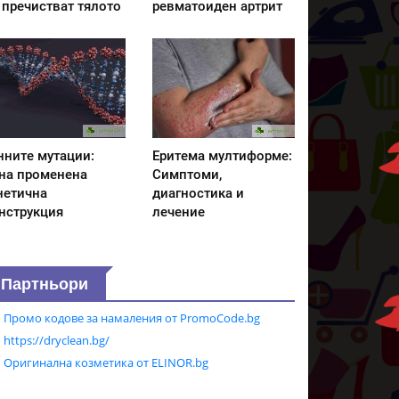
 пречистват тялото
ревматоиден артрит
нните мутации:
Еритема мултиформе:
на променена
Симптоми,
нетична
диагностика и
нструкция
лечение
Партньори
Промо кодове за намаления от PromoCode.bg
https://dryclean.bg/
Оригинална козметика от ELINOR.bg