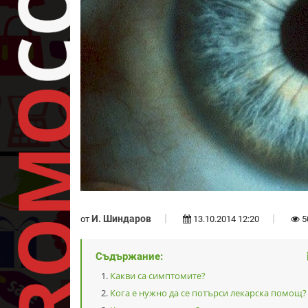
И. Шиндаров
от
13.10.2014 12:20
5
Съдържание:
Какви са симптомите?
Кога е нужно да се потърси лекарска помощ?