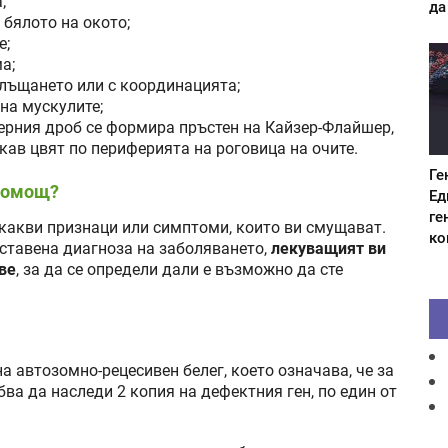
;
да
 бялото на окото;
е;
а;
глъщането или с координацията;
на мускулите;
 черния дроб се формира пръстен на Кайзер-Флайшер,
кав цвят по периферията на роговица на очите.
Ге
 помощ?
Ед
ге
какви признаци или симптоми, които ви смущават.
ко
оставена диагноза на заболяването,
лекуващият ви
ве
, за да се определи дали е възможно да сте
 автозомно-рецесивен белег, което означава, че за
ва да наследи 2 копия на дефектния ген, по един от