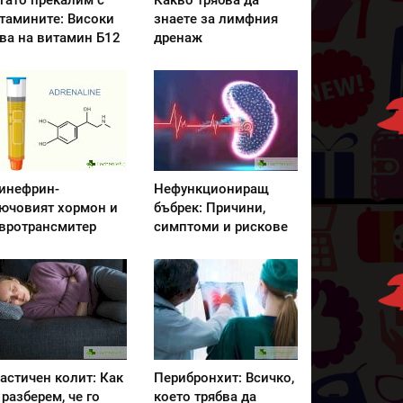
гато прекалим с
Какво трябва да
тамините: Високи
знаете за лимфния
ва на витамин Б12
дренаж
инефрин-
Нефункциониращ
ючовият хормон и
бъбрек: Причини,
вротрансмитер
симптоми и рискове
астичен колит: Как
Перибронхит: Всичко,
 разберем, че го
което трябва да