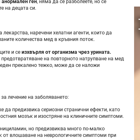
 анормален ген
, няма да се разболеете, но се
е на децата си.
 лекарства, наречени хелатни агенти, които да
паните количества мед в кръвния поток.
ците и се
изхвърля от организма чрез урината.
 предотвратяване на повторното натрупване на мед
реден прекалено тежко, може да се наложи
 за лечение на заболяването:
е да предизвика сериозни странични ефекти, като
остния мозък и изостряне на клиничните симптоми.
енициламин, но предизвиква много по-малко
к от влошаване на неврологичните симптоми при