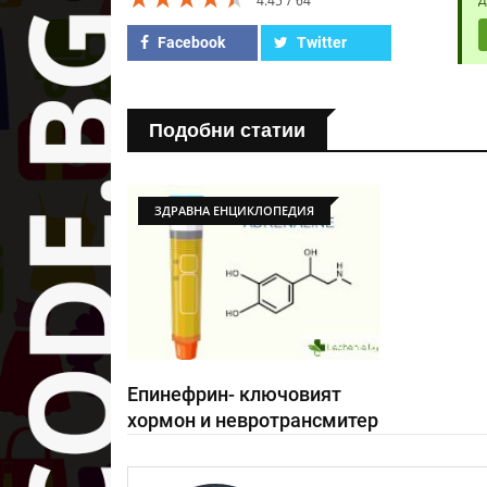
4.45
64
Facebook
Twitter
Подобни статии
ЗДРАВНА ЕНЦИКЛОПЕДИЯ
Епинефрин- ключовият
хормон и невротрансмитер