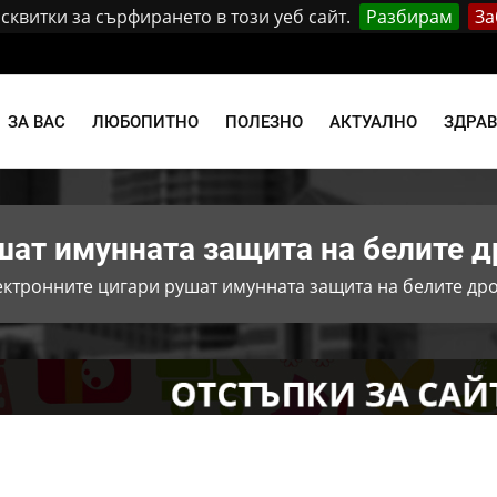
квитки за сърфирането в този уеб сайт.
Разбирам
За
и
ЗА ВАС
ЛЮБОПИТНО
ПОЛЕЗНО
АКТУАЛНО
ЗДРА
шат имунната защита на белите 
ектронните цигари рушат имунната защита на белите др