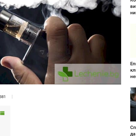
Ко
ви
ни
Еп
кл
не
381
Сп
да