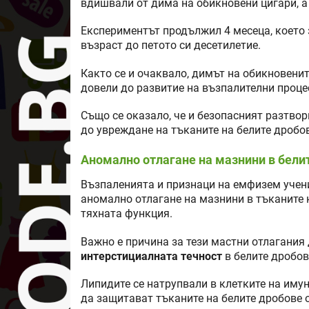
вдишвали от дима на обикновени цигари, а
Експериментът продължил 4 месеца, което
възраст до петото си десетилетие.
Както се и очаквало, димът на обикновени
довели до развитие на възпалителни проце
Също се оказало, че и безопасният разтвор
до увреждане на тъканите на белите дробов
Аномално отлагане на мазнини в бели
Възпаленията и признаци на емфизем учени
аномално отлагане на мазнини в тъканите 
тяхната функция.
Важно е причина за тези мастни отлагания
интерстициалната течност
в белите дробов
Липидите се натрупвали в клетките на иму
да защитават тъканите на белите дробове 