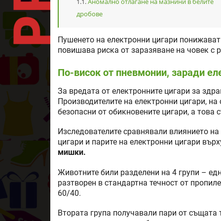
Аномално отлагане на мазнини в белите
дробове
Пушенето на електронни цигари понижава
повишава риска от заразяване на човек с 
По-висок от пневмонии, заради ел
За вредата от електронните цигари за здра
Производителите на електронни цигари, на с
безопасни от обикновените цигари, а това 
Изследователите сравнявали влиянието на
цигари и парите на електронни цигари вър
мишки.
Животните били разделени на 4 групи – едн
разтворен в стандартна течност от пропиле
60/40.
Втората група получавали пари от същата 