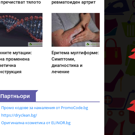
 пречистват тялото
ревматоиден артрит
нните мутации:
Еритема мултиформе:
на променена
Симптоми,
нетична
диагностика и
нструкция
лечение
Партньори
Промо кодове за намаления от PromoCode.bg
https://dryclean.bg/
Оригинална козметика от ELINOR.bg