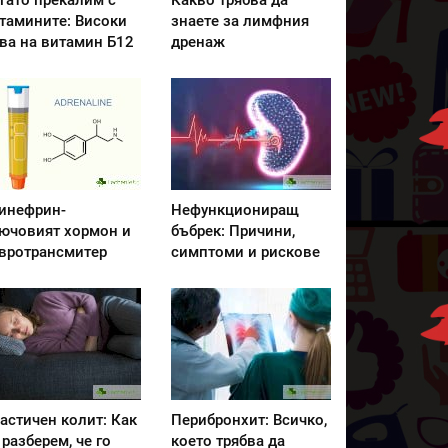
гато прекалим с
Какво трябва да
тамините: Високи
знаете за лимфния
ва на витамин Б12
дренаж
инефрин-
Нефункциониращ
ючовият хормон и
бъбрек: Причини,
вротрансмитер
симптоми и рискове
астичен колит: Как
Перибронхит: Всичко,
 разберем, че го
което трябва да