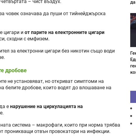
 четвъртата – чист въздух.
да
 за човек означава да пуши от тийнейджърска
те цигари и
от парите на електронните цигари
си, сходни с емфизем.
ител за електронни цигари без никотин също води
Ге
е.
Ед
ге
те дробове
ко
те не установяват, но откриват симптоми на
на белите дробове, които водят до влошаване на
 да е
нарушение на циркулацията на
е.
нната система – макрофаги, които при норма трябва
от проникващи отвън провокатори на инфекции.