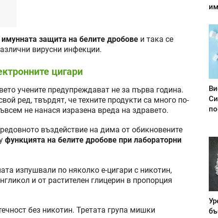
им
т
имунната защита на белите дробове
и така се
различни вирусни инфекции.
ектронните цигари
Ви
вето учените предупреждават не за първа година.
Си
вой ред, твърдят, че техните продукти са много по-
по
съвсем не нанася изразена вреда на здравето.
 редовното въздействие на дима от обикновените
ху
функцията на белите дробове при лабораторни
ата изпушвали по няколко е-цигари с никотин,
нгликол и от растителен глицерин в пропорция
Ур
течност без никотин. Третата група мишки
бъ