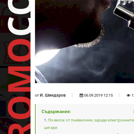
И. Шиндаров
от
06.09.2019 12:15
1
Съдържание:
По-висок от пневмонии, заради електронните
цигари