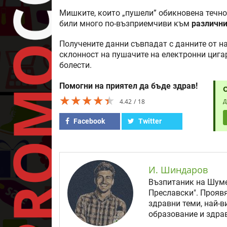
Мишките, които „пушели” обикновена течнос
били много по-възприемчиви към
различни
Получените данни съвпадат с данните от 
склонност на пушачите на електронни цига
болести.
Помогни на приятел да бъде здрав!
★★★★★
★★★★★
★★★★★
4.42
18
Д
Facebook
Twitter
И. Шиндаров
Възпитаник на Шуме
Преславски". Прояв
здравни теми, най-в
образование и здрав