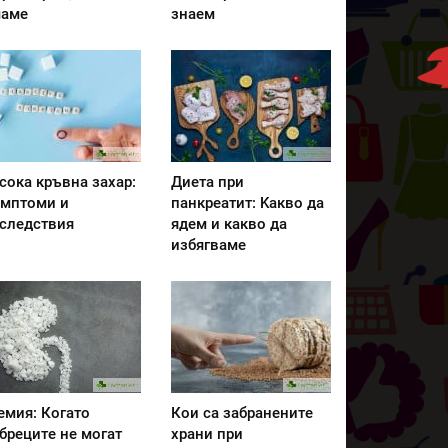
аме
знаем
сока кръвна захар:
Диета при
мптоми и
панкреатит: Kакво да
следствия
ядем и какво да
избягваме
емия: Когато
Кои са забранените
бреците не могат
храни при