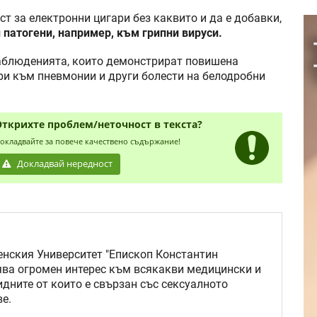
т за електронни цигари без каквито и да е добавки,
 патогени, например, към грипни вируси.
наблюденията, които демонстрират повишена
ри към пневмонии и други болести на белодробни
Открихте проблем/неточност в текста?
окладвайте за повече качествено съдържание!
Докладвай нередност
нския Университет "Епископ Константин
ява огромен интерес към всякакви медицински и
идните от които е свързан със сексуалното
е.