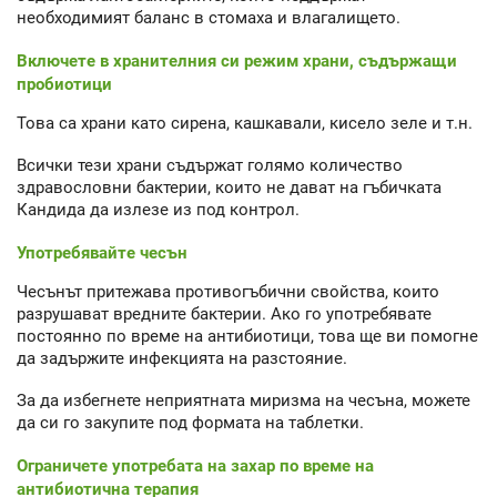
необходимият баланс в стомаха и влагалището.
Включете в хранителния си режим храни, съдържащи
пробиотици
Това са храни като сирена, кашкавали, кисело зеле и т.н.
Всички тези храни съдържат голямо количество
здравословни бактерии, които не дават на гъбичката
Кандида да излезе из под контрол.
Употребявайте чесън
Чесънът притежава противогъбични свойства, които
разрушават вредните бактерии. Ако го употребявате
постоянно по време на антибиотици, това ще ви помогне
да задържите инфекцията на разстояние.
За да избегнете неприятната миризма на чесъна, можете
да си го закупите под формата на таблетки.
Ограничете употребата на захар по време на
антибиотична терапия