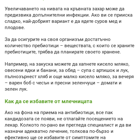
Увеличаването на нивата на кръвната захар може да
предизвика допълнителни инфекции. Ако ви се прииска
сладко, най-добрият вариант е да ядете суров мед и
плодове.
За да осигурите на своя организъм достатъчно
количество пребиотици – веществата, с които се храните
пребиотиците, трябва да планирате своето хранене.
Например, на закуска можете да хапнете кисело мляко,
овесени ядки и банани, за обяд – супа с артишок и лук,
пълнозърнест хляб и още малко кисело мляко, за вечеря
– варен боб с чесън и пресни зеленчуци – домати и
зелен лук.
Как да се избавите от млечницата
Ако на фона на приема на антибиотици, все пак
кандидозата се появи, не отлагайте посещението на
лекар. Колкото по-рано ви прегледа специалист и да ви
назначи адекватно лечение, толкова по-бързо и
ефективно ще се избавите от симптомите на