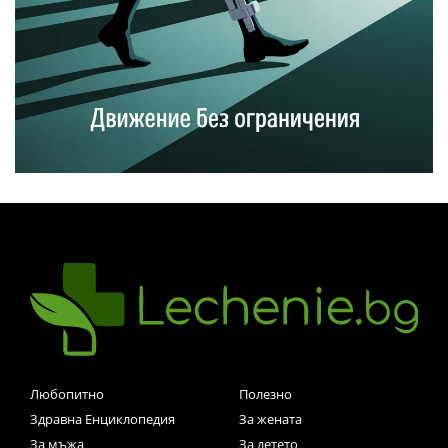
Любопитно
Полезно
Здравна Енциклопедия
За жената
За мъжа
За детето