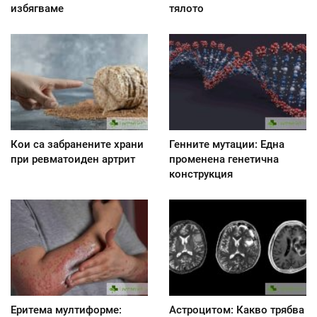
избягваме
тялото
Кои са забранените храни
Генните мутации: Една
при ревматоиден артрит
променена генетична
конструкция
Еритема мултиформе:
Астроцитом: Какво трябва