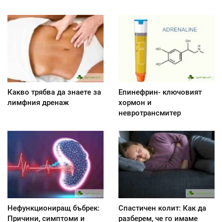
Какво трябва да знаете за
Епинефрин- ключовият
лимфния дренаж
хормон и
невротрансмитер
Нефункциониращ бъбрек:
Спастичен колит: Как да
Причини, симптоми и
разберем, че го имаме