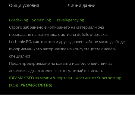
Общи условия
Лични данни
Gradski.bg
|
Socialni.bg
|
TravelAgency.bg
Строго забранено е копирането на материали без
позоваване на източника с активна dofollow връзка.
Lechenie.BG, както и всеки друг здравен сайт не може да бъде
възприеман като алтернатива на консултацията с лекар-
специалист.
Преди предприемане на каквито и да било действия за
лечение, задължително се консултирайте с лекар.
IDEAMAX SEO за медии & портали
|
Хостинг от Superhosting
(КОД:
PROMOCODEBG
)