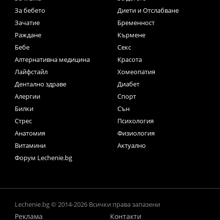
За бебето
Диети и Отслабване
Зачатие
Бременност
Раждане
Кърмене
Бебе
Секс
Алтернативна медицина
Красота
Лайфстайл
Хомеопатия
Дентално здраве
Диабет
Алергии
Спорт
Билки
Сън
Стрес
Психология
Анатомия
Физиология
Витамини
Актуално
Форум Lechenie.bg
Lechenie.bg © 2014-2026 Всички права запазени
Реклама
Контакти