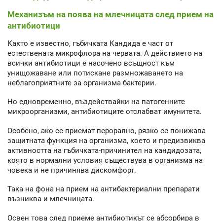
Механизъм на поява на млечницата след прием на
антибиотици
Както е известно, гъбичката Кандида е част от
естествената микрофлора на червата. А действието на
всички антибиотици е насочено всъщност към
унищожаване или потискане размножаването на
неблагоприятните за организма бактерии.
Но едновременно, въздействайки на патогенните
микроорганизми, антибиотиците отслабват имунитета.
Особено, ако се приемат перорално, рязко се понижава
защитната функция на организма, което и предизвиква
активността на гъбичката-причинител на кандидозата,
която в нормални условия съществува в организма на
човека и не причинява дискомфорт.
Така на фона на прием на антибактериални препарати
възниква и млечницата.
Освен това след приеме антибиотикът се абсорбира в