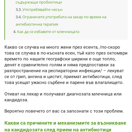
съдържащи пробиотици
Употребявайте чесън
Ограничете употребата на захар по време на
антибиотична терапия
Как да се избавите от млечницата
Какво се случва на много жени през есента, /по-скоро
това се случва в по-късната есен, тъй като през октомври
времето по нашите географски ширини е още топло,
денят е сравнително голям и няма предпоставки за
разпространение на респираторни инфекции/ – лекуват
се от грип, ангина и цистит, приемат антибиотици, след
това усещат ужасно сърбене и парене във влагалището.
Отиват на лекар и получават диагнозата млечница или
кандидоза.
Вероятно повечето от вас са запознати с този проблем.
Какви са причините и механизмите за възникване
на кандидозата след прием на антибиотици