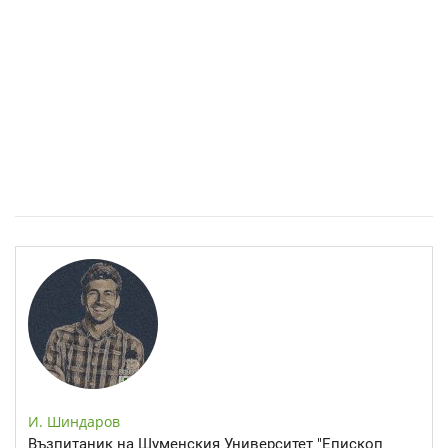
Спастичен колит: Как да разберем, че го имаме
И. Шиндаров
Възпитаник на Шуменския Университет "Епископ