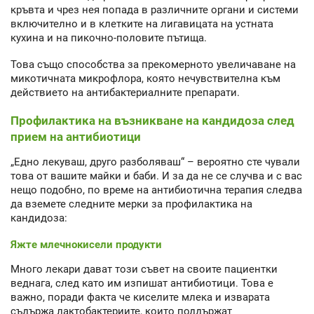
кръвта и чрез нея попада в различните органи и системи
включително и в клетките на лигавицата на устната
кухина и на пикочно-половите пътища.
Това също способства за прекомерното увеличаване на
микотичната микрофлора, която нечувствителна към
действието на антибактериалните препарати.
Профилактика на възникване на кандидоза след
прием на антибиотици
„Едно лекуваш, друго разболяваш“ – вероятно сте чували
това от вашите майки и баби. И за да не се случва и с вас
нещо подобно, по време на антибиотична терапия следва
да вземете следните мерки за профилактика на
кандидоза:
Яжте млечнокисели продукти
Много лекари дават този съвет на своите пациентки
веднага, след като им изпишат антибиотици. Това е
важно, поради факта че киселите млека и изварата
съдържа лактобактериите, които поддържат