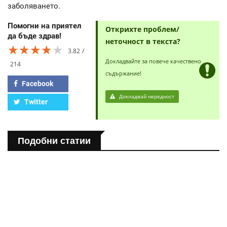
заболяването.
Помогни на приятел
Открихте проблем/
да бъде здрав!
неточност в текста?
★★★★★
★★★★★
★★★★★
3.82
Докладвайте за повече качествено
214
съдържание!
Facebook
Докладвай нередност
Twitter
Подобни статии
ПОЛЕЗНО