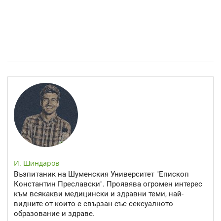
Епинефрин- ключовият хормон и невротрансмитер
И. Шиндаров
Възпитаник на Шуменския Университет "Епископ
Константин Преславски". Проявява огромен интерес
към всякакви медицински и здравни теми, най-
видните от които е свързан със сексуалното
образование и здраве.