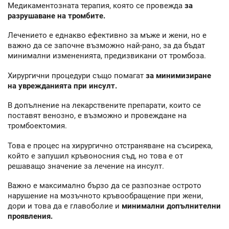
Медикаментозната терапия, която се провежда
за
разрушаване на тромбите.
Лечението е еднакво ефективно за мъже и жени, но е
важно да се започне възможно най-рано, за да бъдат
минимални измененията, предизвикани от тромбоза.
Хирургични процедури също помагат
за минимизиране
на уврежданията при инсулт.
В допълнение на лекарствените препарати, които се
поставят венозно, е възможно и провеждане на
тромбоектомия.
Това е процес на хирургично отстраняване на съсирека,
който е запушил кръвоносния съд, но това е от
решаващо значение за лечение на инсулт.
Важно е максимално бързо да се разпознае острото
нарушение на мозъчното кръвообращение при жени,
дори и това да е главоболие и
минимални допълнителни
проявления.