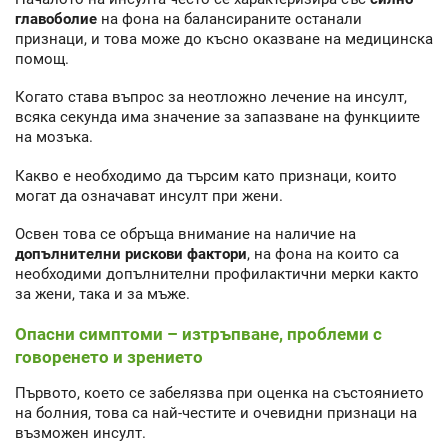
главоболие
на фона на балансираните останали
признаци, и това може до късно оказване на медицинска
помощ.
Когато става въпрос за неотложно лечение на инсулт,
всяка секунда има значение за запазване на функциите
на мозъка.
Какво е необходимо да търсим като признаци, които
могат да означават инсулт при жени.
Освен това се обръща внимание на наличие на
допълнителни рискови фактори
, на фона на които са
необходими допълнителни профилактични мерки както
за жени, така и за мъже.
Опасни симптоми – изтръпване, проблеми с
говоренето и зрението
Първото, което се забелязва при оценка на състоянието
на болния, това са най-честите и очевидни признаци на
възможен инсулт.