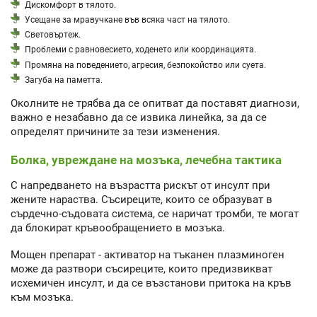
Дискомфорт в тялото.
Усещане за мравучкане във всяка част на тялото.
Световъртеж.
Проблеми с равновесието, ходенето или координацията.
Промяна на поведението, агресия, безпокойство или суета.
Загуба на паметта.
Околните не трябва да се опитват да поставят диагнози,
важно е незабавно да се извика линейка, за да се
определят причините за тези изменения.
Болка, увреждане на мозъка, лечебна тактика
С напредването на възрастта рискът от инсулт при
жените нараства. Съсиреците, които се образуват в
сърдечно-съдовата система, се наричат тромби, те могат
да блокират кръвообращението в мозъка.
Мощен препарат - активатор на тъканен плазминоген
може да разтвори съсиреците, които предизвикват
исхемичен инсулт, и да се възстанови притока на кръв
към мозъка.