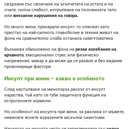
свързани със свличане на ъгълчетата на устата и на
очите, силна слабост, изтръпване на половината тяло
или
внезапни нарушения на говора.
Но много жени, прекарали инсулт, го описват като
пристъп на най-силното главоболие в техния живот на
фона на сравнително слаба останала симптоматика.
Възниква обикновено на фона на
резки колебания на
кръвното
, емоционален стрес или физическо
напрежение, макар и да може да се развие и без видими
провокиращи фактори.
Инсулт при жени – какво е особеното
След настъпване на менопауза рискът от инсулт
нараства, тъй като се губи защитната функция на
естрогенните хормони.
Но особеност на инсулта при жени, за разлика от мъжете,
невинаги ясните изразените мозъчни симптоми.
Началото на инсулта често се характеризира със
силно