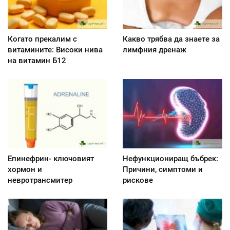
Когато прекалим с
Какво трябва да знаете за
витамините: Високи нива
лимфния дренаж
на витамин Б12
Епинефрин- ключовият
Нефункциониращ бъбрек:
хормон и
Причини, симптоми и
невротрансмитер
рискове