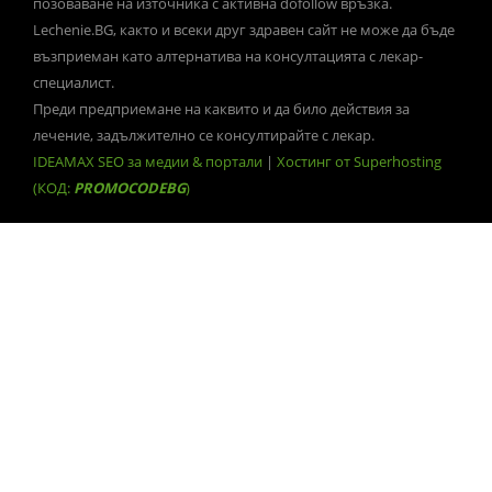
позоваване на източника с активна dofollow връзка.
Lechenie.BG, както и всеки друг здравен сайт не може да бъде
възприеман като алтернатива на консултацията с лекар-
специалист.
Преди предприемане на каквито и да било действия за
лечение, задължително се консултирайте с лекар.
IDEAMAX SEO за медии & портали
|
Хостинг от Superhosting
(КОД:
PROMOCODEBG
)