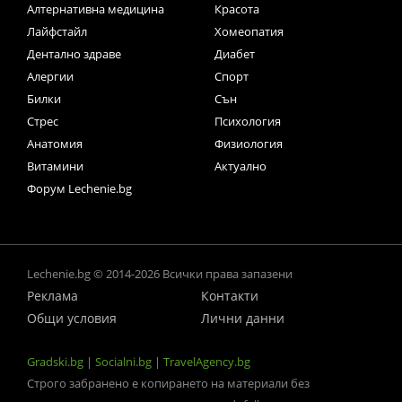
Алтернативна медицина
Красота
Лайфстайл
Хомеопатия
Дентално здраве
Диабет
Алергии
Спорт
Билки
Сън
Стрес
Психология
Анатомия
Физиология
Витамини
Актуално
Форум Lechenie.bg
Lechenie.bg © 2014-2026 Всички права запазени
Реклама
Контакти
Общи условия
Лични данни
Gradski.bg
|
Socialni.bg
|
TravelAgency.bg
Строго забранено е копирането на материали без