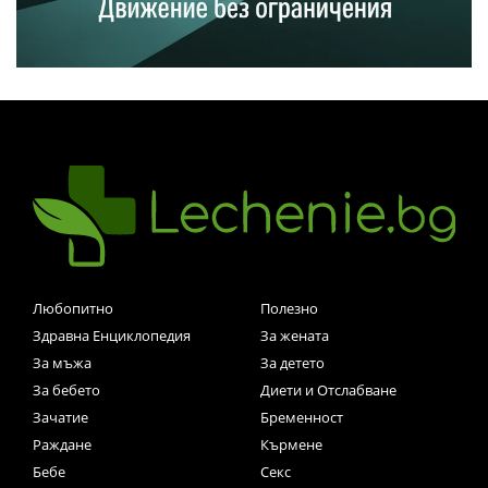
Любопитно
Полезно
Здравна Енциклопедия
За жената
За мъжа
За детето
За бебето
Диети и Отслабване
Зачатие
Бременност
Раждане
Кърмене
Бебе
Секс