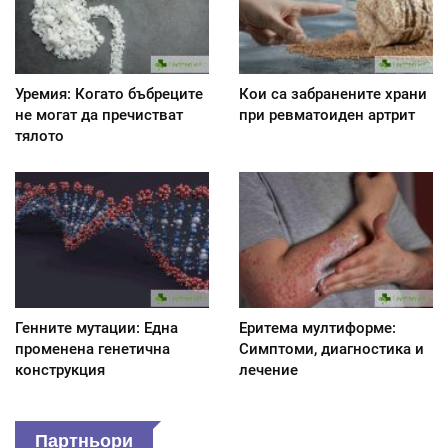
Уремия: Когато бъбреците
Кои са забранените храни
не могат да пречистват
при ревматоиден артрит
тялото
Генните мутации: Една
Еритема мултиформе:
променена генетична
Симптоми, диагностика и
конструкция
лечение
Партньори