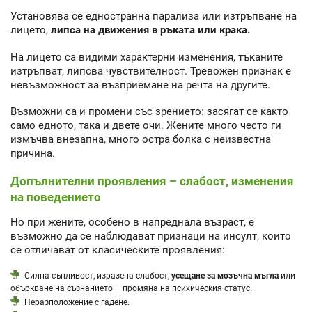
Установява се едностранна парализа или изтръпване на
лицето,
липса на движения в ръката или крака.
На лицето са видими характерни изменения, тъканите
изтръпват, липсва чувствителност. Тревожен признак е
невъзможност за възприемане на речта на другите.
Възможни са и промени със зрението: засягат се както
само едното, така и двете очи. Жените много често ги
измъчва внезапна, много остра болка с неизвестна
причина.
Допълнителни проявления – слабост, изменения
на поведението
Но при жените, особено в напреднала възраст, е
възможно да се наблюдават признаци на инсулт, които
се отличават от класическите проявления:
Силна сънливост, изразена слабост,
усещане за мозъчна мъгла
или
объркване на съзнанието – промяна на психическия статус.
Неразположение с гадене.