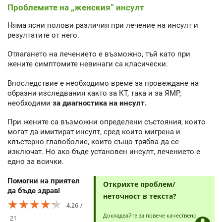
Проблемите на „женския” инсулт
Няма ясни полови различия при лечение на инсулт и
резултатите от него.
Отлагането на лечението е възможно, тъй като при
жените симптомите невинаги са класически.
Впоследствие е необходимо време за провеждане на
образни изследвания както за КТ, така и за ЯМР,
необходими
за диагностика на инсулт.
При жените са възможни определени състояния, които
могат да имитират инсулт, сред които мигрена и
клъстерно главоболие, които също трябва да се
изключат. Но ако бъде установен инсулт, лечението е
едно за всички.
Помогни на приятел
Открихте проблем/
да бъде здрав!
неточност в текста?
★★★★★
★★★★★
★★★★★
4.26
Докладвайте за повече качествено
21