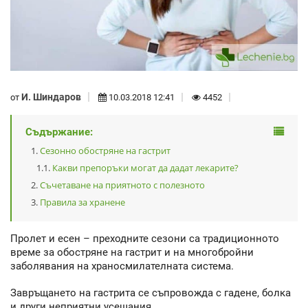
И. Шиндаров
от
10.03.2018 12:41
4452
Съдържание:
Сезонно обостряне на гастрит
Какви препоръки могат да дадат лекарите?
Съчетаване на приятното с полезното
Правила за хранене
Пролет и есен – преходните сезони са традиционното
време за обостряне на гастрит и на многобройни
заболявания на храносмилателната система.
Завръщането на гастрита се съпровожда с гадене, болка
и други неприятни усещания.