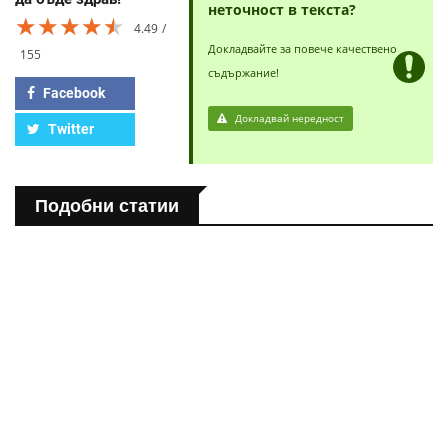
неточност в текста?
★★★★★
★★★★★
★★★★★
4.49
Докладвайте за повече качествено
155
съдържание!
Facebook
Докладвай нередност
Twitter
Подобни статии
ПОЛЕЗНО