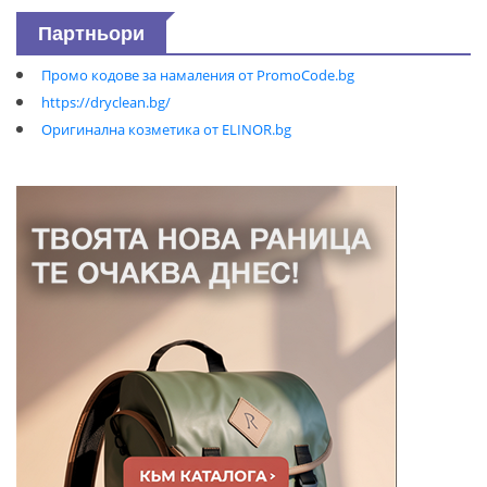
Партньори
Промо кодове за намаления от PromoCode.bg
https://dryclean.bg/
Оригинална козметика от ELINOR.bg