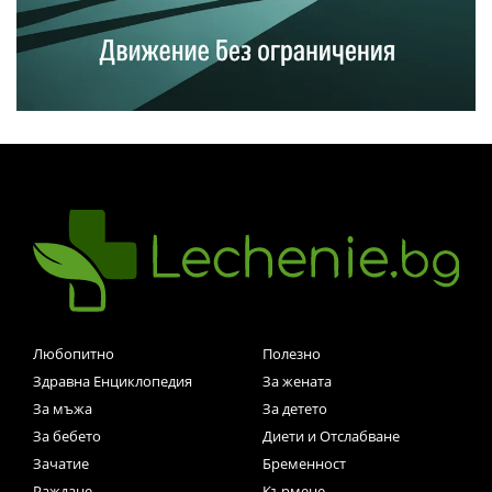
Любопитно
Полезно
Здравна Енциклопедия
За жената
За мъжа
За детето
За бебето
Диети и Отслабване
Зачатие
Бременност
Раждане
Кърмене