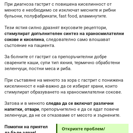
При диагноза гастрит с повишена киселинност от
менюто е необходимо се изключат месните и рибни
бульони, полуфабрикати, fast food, аламинутите.
Тези ястия силно дразнят вкусовите рецептори,
стимулират допълнителен синтез на храносмилателни
сокове и киселина
, следователно само влошават
състояние на пациента.
За болните от гастрит са препоръчителни добре
сварените каши, супи тип яхния, термично обработени
зеленчуци, постни меса и риба.
При съставяне на менюто за хора с гастрит с понижена
киселинност е най-важно да се избират храни, които
стимулират образуването на храносмилателни сокове.
Затова и в менюто
следва да се включат различни
напитки, отвари
, препоръчително е да се ядат повече
зеленчуци, да не се отказваме от месото и зърнените.
Помогни на приятел
Открихте проблем/
да бъде здрав!