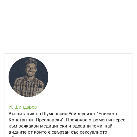
Спастичен колит: Как да разберем, че го имаме
И. Шиндаров
Възпитаник на Шуменския Университет "Епископ
Константин Преславски". Проявява огромен интерес
към всякакви медицински и здравни теми, най-
видните от които е свързан със сексуалното