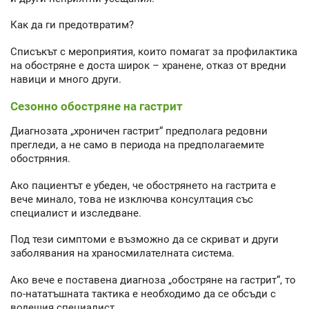
Как да ги предотвратим?
Списъкът с мероприятия, които помагат за профилактика
на обостряне е доста широк – хранене, отказ от вредни
навици и много други.
Сезонно обостряне на гастрит
Диагнозата „хроничен гастрит“ предполага редовни
прегледи, а не само в периода на предполагаемите
обостряния.
Ако пациентът е убеден, че обострянето на гастрита е
вече минало, това не изключва консултация със
специалист и изследване.
Под тези симптоми е възможно да се скриват и други
заболявания на храносмилателната система.
Ако вече е поставена диагноза „обостряне на гастрит“, то
по-нататъшната тактика е необходимо да се обсъди с
водещия специалист.