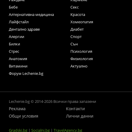
Бебе
Секс
Алтернативна медицина
Красота
Лайфстайл
Хомеопатия
Дентално здраве
Диабет
Алергии
Спорт
Билки
Сън
Стрес
Психология
Анатомия
Физиология
Витамини
Актуално
Форум Lechenie.bg
Lechenie.bg © 2014-2026 Всички права запазени
Реклама
Контакти
Общи условия
Лични данни
Gradski.bg
|
Socialni.bg
|
TravelAgency.bg