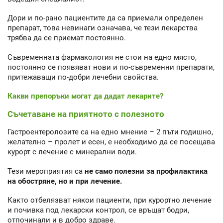
Дори и по-рано пациентите да са приемали определен
препарат, това невинаги означава, че тези лекарства
трябва да се приемат постоянно.
Съвременната фармакология не стои на едно място,
постоянно се появяват нови и по-съвременни препарати,
притежаващи по-добри лечебни свойства.
Какви препоръки могат да дадат лекарите?
Съчетаване на приятното с полезното
Гастроентеролозите са на едно мнение – 2 пъти годишно,
желателно – пролет и есен, е необходимо да се посещава
курорт с лечение с минерални води.
Тези мероприятия са
не само полезни за профилактика
на обостряне, но и при лечение.
Както отбелязват някои пациенти, при курортно лечение
и почивка под лекарски контрол, се връщат бодри,
отпочинали и в добро здраве.