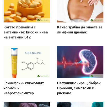
Когато прекалим с
Какво трябва да знаете за
витамините: Високи нива
лимфния дренаж
на витамин Б12
Епинефрин- ключовият
Нефункциониращ бъбрек:
хормон и
Причини, симптоми и
невротрансмитер
рискове