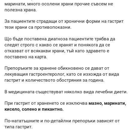
маринати, много осолени храни прочие съвсем не
полезна храна.
За пациентите страдащи от хронични форми на гастрит
тези храни са противопоказни.
Що бъде поставена диагноза пациентите трябва да
следят строго с какво се хранят и понякога да се
отказват от всякакви храни, тъй като здравето е
поставено на карта.
Препоръките за хранене обикновено се дават от
лекуващия гастроентеролог, като се изхожда от вида
гастрит и количеството обостряния за година.
В медицината съществуват няколко вида лечебни диети.
При гастрит от храненето се изключва
мазно, маринати,
кисело, солено и пикантно.
По-нататъшните и по-детайлни препоръки зависят от
типа гастрит.