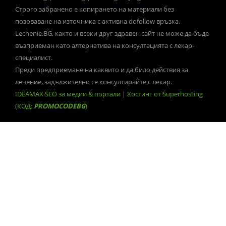
Строго забранено е копирането на материали без
позоваване на източника с активна dofollow връзка.
Lechenie.BG, както и всеки друг здравен сайт не може да бъде
възприеман като алтернатива на консултацията с лекар-
специалист.
Преди предприемане на каквито и да било действия за
лечение, задължително се консултирайте с лекар.
IDEAMAX SEO за медии & портали
|
Хостинг от Superhosting
(КОД:
PROMOCODEBG
)