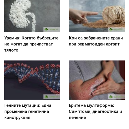
Уремия: Когато бъбреците
Кои са забранените храни
не могат да пречистват
при ревматоиден артрит
тялото
Генните мутации: Една
Еритема мултиформе:
променена генетична
Симптоми, диагностика и
конструкция
лечение