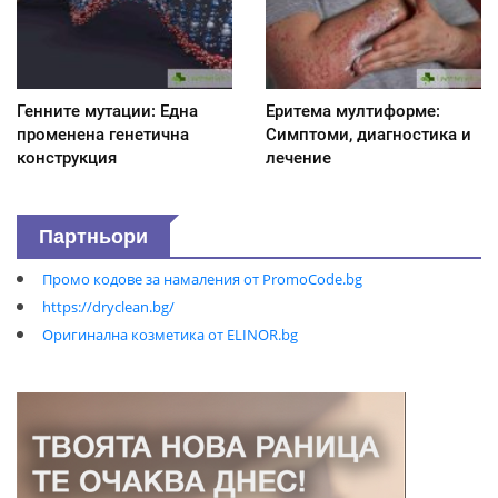
Генните мутации: Една
Еритема мултиформе:
променена генетична
Симптоми, диагностика и
конструкция
лечение
Партньори
Промо кодове за намаления от PromoCode.bg
https://dryclean.bg/
Оригинална козметика от ELINOR.bg