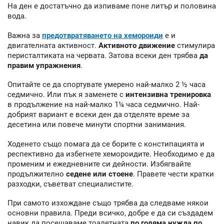
На ден е достатъчно да изпиваме поне литър и половина
вода.
Важна за
предотвратяването на хемороиди
е и
двигателната активност.
Активното движение
стимулира
перисталтиката на червата. Затова всеки ден трябва
да
правим упражнения
.
Опитайте се да спортувате умерено най-малко 2 ½ часа
седмично. Или пък я заменете с
интензивна тренировка
в продължение на най-малко 1¼ часа седмично. Най-
добрият вариант е всеки ден да отделяте време за
десетина или повече минути спортни занимания.
Ходенето също помага да се борите с констипацията и
респективно да избегнете хемороидите. Необходимо е да
променим и ежедневните си дейности. Избягвайте
продължително
седене или стоене
. Правете чести кратки
разходки, съветват специалистите.
При самото изхождане също трябва да следваме някои
основни правила. Преди всичко, добре е да си създадем
навик да посещаваме тоалетната
по голяма нужда по