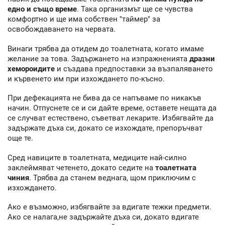
едно и също време
. Така организмът ще се чувства
комфортно и ще има собствен "таймер" за
освобождаването на червата.
Винаги трябва да отидем до тоалетната, когато имаме
желание за това. Задържането на изпражненията
дразни
хемороидите
и създава предпоставки за възпаляването
и кървенето им при изхождането по-късно.
При дефекацията не бива да се напъваме по никакъв
начин. Отпуснете се и си дайте време, оставете нещата да
се случват естествено, съветват лекарите. Избягвайте да
задържате дъха си, докато се изхождате, препоръчват
още те.
Сред навиците в тоалетната, медиците най-силно
заклеймяват четенето, докато седите на
тоалетната
чиния
. Трябва да станем веднага, щом приключим с
изхождането.
Ако е възможно, избягвайте за вдигате тежки предмети.
Ако се налага,не задържайте дъха си, докато вдигате