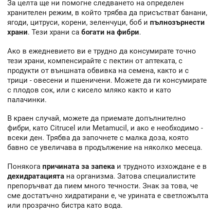
За целта ще ни помогне следването на определен
хранителен режим, в който трябва да присъстват банани,
ягоди, цитруси, корени, зеленчуци, боб и
пълнозърнести
храни
. Тези храни са
богати на фибри
.
Ако в ежедневието ви е трудно да консумирате точно
тези храни, компенсирайте с пектин от аптеката, с
продукти от външната обвивка на семена, както и с
трици - овесени и пшеничени. Можете да ги консумирате
с плодов сок, или с кисело мляко както и като
палачинки.
В краен случай, можете да приемате допълнително
фибри, като Citrucel или Metamucil, и ако е необходимо -
всеки ден. Трябва да започнете с малка доза, която
бавно се увеличава в продължение на няколко месеца.
Понякога
причината за запека
и трудното изхождане е в
дехидратацията
на организма. Затова специалистите
препоръчват да пием много течности. Знак за това, че
сме достатъчно хидратирани е, че урината е светложълта
или прозрачно бистра като вода.