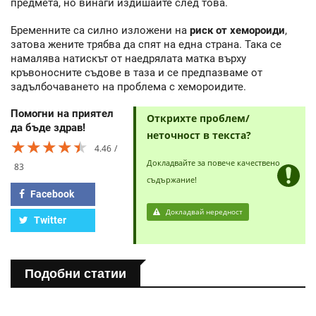
предмета, но винаги издишайте след това.
Бременните са силно изложени на
риск от хемороиди
,
затова жените трябва да спят на една страна. Така се
намалява натискът от наедрялата матка върху
кръвоносните съдове в таза и се предпазваме от
задълбочаването на проблема с хемороидите.
Помогни на приятел
Открихте проблем/
да бъде здрав!
неточност в текста?
★★★★★
★★★★★
★★★★★
4.46
Докладвайте за повече качествено
83
съдържание!
Facebook
Докладвай нередност
Twitter
Подобни статии