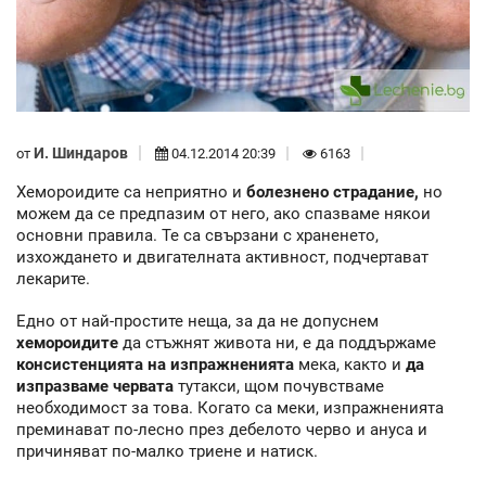
И. Шиндаров
от
04.12.2014 20:39
6163
Хемороидите са неприятно и
болезнено страдание,
но
можем да се предпазим от него, ако спазваме някои
основни правила. Те са свързани с храненето,
изхождането и двигателната активност, подчертават
лекарите.
Едно от най-простите неща, за да не допуснем
хемороидите
да стъжнят живота ни, е да поддържаме
консистенцията на изпражненията
мека, както и
да
изпразваме червата
тутакси, щом почувстваме
необходимост за това. Когато са меки, изпражненията
преминават по-лесно през дебелото черво и ануса и
причиняват по-малко триене и натиск.