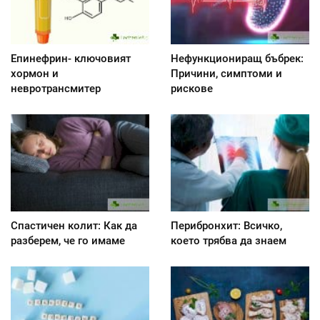
Епинефрин- ключовият
Нефункциониращ бъбрек:
хормон и
Причини, симптоми и
невротрансмитер
рискове
Спастичен колит: Как да
Перибронхит: Всичко,
разберем, че го имаме
което трябва да знаем