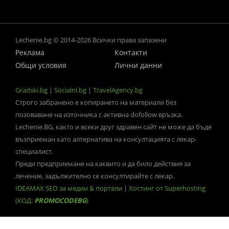
Lechenie.bg © 2014-2026 Всички права запазени
Реклама
Контакти
Общи условия
Лични данни
Gradski.bg
|
Socialni.bg
|
TravelAgency.bg
Строго забранено е копирането на материали без
позоваване на източника с активна dofollow връзка.
Lechenie.BG, както и всеки друг здравен сайт не може да бъде
възприеман като алтернатива на консултацията с лекар-
специалист.
Преди предприемане на каквито и да било действия за
лечение, задължително се консултирайте с лекар.
IDEAMAX SEO за медии & портали
|
Хостинг от Superhosting
(КОД:
PROMOCODEBG
)