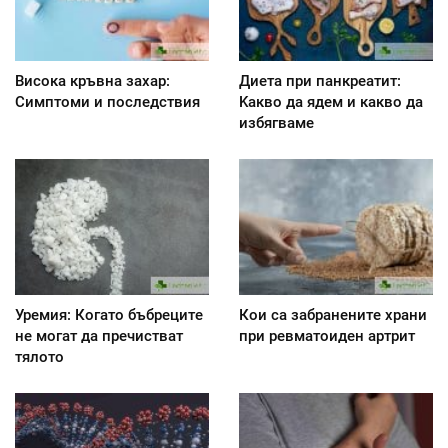
Висока кръвна захар:
Диета при панкреатит:
Симптоми и последствия
Kакво да ядем и какво да
избягваме
Уремия: Когато бъбреците
Кои са забранените храни
не могат да пречистват
при ревматоиден артрит
тялото