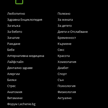
Любопитно
Полезно
Здравна Енциклопедия
За жената
За мъжа
За детето
За бебето
Диети и Отслабване
Зачатие
Бременност
Раждане
Кърмене
Бебе
Секс
Алтернативна медицина
Красота
Лайфстайл
Хомеопатия
Дентално здраве
Диабет
Алергии
Спорт
Билки
Сън
Стрес
Психология
Анатомия
Физиология
Витамини
Актуално
Форум Lechenie.bg