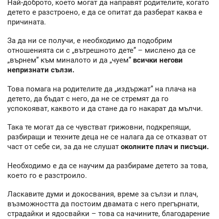
Най-доброто, което могат да направят родителите, когато
детето е разстроено, е да се опитат да разберат каква е
причината.
За да ни се получи, е необходимо да подобрим
отношенията си с „вътрешното дете” – мислено да се
„върнем” към миналото и да „чуем”
всички негови
непризнати сълзи.
Това помага на родителите да „издържат” на плача на
детето, да бъдат с него, да не се стремят да го
успокояват, каквото и да стане да го накарат да мълчи.
Така те могат да се чувстват грижовни, подкрепящи,
разбиращи и техните деца не се налага да се отказват от
част от себе си, за да не слушат
околните плач и писъци.
Необходимо е да се научим да разбираме детето за това,
което го е разстроило.
Ласкавите думи и докосвания, време за сълзи и плач,
възможността да постоим двамата с него прегърнати,
страдайки и ядосвайки – това са начините, благодарение