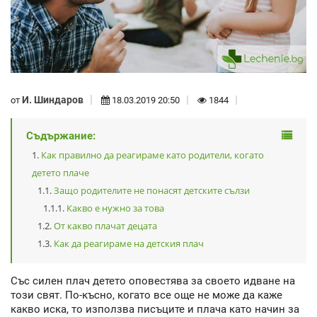
И. Шиндаров
от
18.03.2019 20:50
1844
Съдържание:
Как правилно да реагираме като родители, когато
детето плаче
Защо родителите не понасят детските сълзи
Какво е нужно за това
От какво плачат децата
Как да реагираме на детския плач
Със силен плач детето оповестява за своето идване на
този свят. По-късно, когато все още не може да каже
какво иска, то използва писъците и плача като начин за