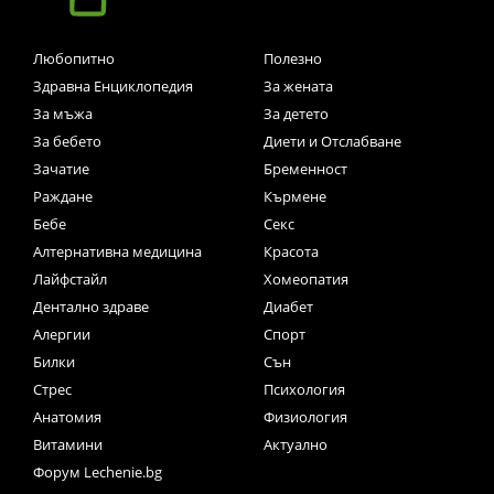
Любопитно
Полезно
Здравна Енциклопедия
За жената
За мъжа
За детето
За бебето
Диети и Отслабване
Зачатие
Бременност
Раждане
Кърмене
Бебе
Секс
Алтернативна медицина
Красота
Лайфстайл
Хомеопатия
Дентално здраве
Диабет
Алергии
Спорт
Билки
Сън
Стрес
Психология
Анатомия
Физиология
Витамини
Актуално
Форум Lechenie.bg