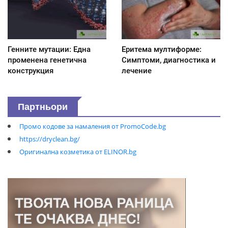
Генните мутации: Една
Еритема мултиформе:
променена генетична
Симптоми, диагностика и
конструкция
лечение
Партньори
Промо кодове за намаления от PromoCode.bg
https://dryclean.bg/
Оригинална козметика от ELINOR.bg