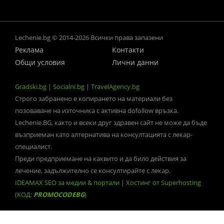
Lechenie.bg © 2014-2026 Всички права запазени
Реклама
Контакти
Общи условия
Лични данни
Gradski.bg
|
Socialni.bg
|
TravelAgency.bg
Строго забранено е копирането на материали без
позоваване на източника с активна dofollow връзка.
Lechenie.BG, както и всеки друг здравен сайт не може да бъде
възприеман като алтернатива на консултацията с лекар-
специалист.
Преди предприемане на каквито и да било действия за
лечение, задължително се консултирайте с лекар.
IDEAMAX SEO за медии & портали
|
Хостинг от Superhosting
(КОД:
PROMOCODEBG
)