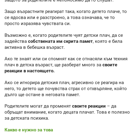
Защо възрастните реагират така, когато детето плаче, то
се ядосва или е разстроено, а това означава, че то
просто изразява чувствата си.
Възможно е, когато родителите чуят детски плач, да се
задейства
собствената им скрита памет
, която е била
активна в бебешка възраст.
Ако те знаят или си спомнят как се отнасяли към техния
плач в детска възраст, ще разберат много за
своите
реакции в настоящето.
Ако се игнорира детския плач, агресивно се реагира на
него, то детето ще почувства страх от отхвърляне, който
дълго ще остане в неговата памет.
Родителите могат да променят
своите реакции
– да
обръщат внимание, когато децата плачат. Това е полезно
за детската психика.
Какво е нужно за това