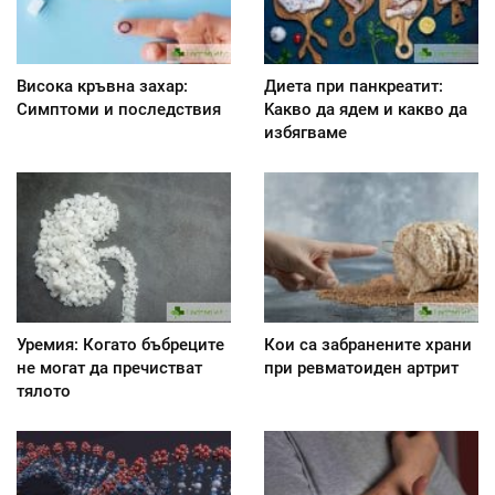
Висока кръвна захар:
Диета при панкреатит:
Симптоми и последствия
Kакво да ядем и какво да
избягваме
Уремия: Когато бъбреците
Кои са забранените храни
не могат да пречистват
при ревматоиден артрит
тялото