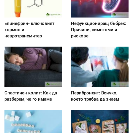
Епинефрин- ключовият
Нефункциониращ бъбрек:
хормон и
Причини, симптоми и
невротрансмитер
рискове
Спастичен колит: Как да
Перибронхит: Всичко,
разберем, че го имаме
което трябва да знаем