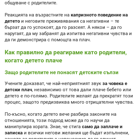
общуване с родителите.
Реакцията на възрастните на
капризното поведение на
детето
и неговите преживявания са негативни – те
бързат да го успокоят, да го разсеят. А някои – да го
наругаят, да му забранят да изпитва негативни чувства и
да ги демонстрира с помощта на плач.
Как правилно да реагираме като родители,
когато детето плаче
Защо родителите не понасят детските сълзи
Учените доказват, че най-неприятният звук
за човека е
детски плач
, независимо от това дали плаче бебето или
детето е по-голямо. Родителите желаят да прекратят този
процес, защото предизвиква много отрицателни чувства.
По-късно, когато детето вече разбира законите на
отношенията, този подход може да го научи да
манипулира хората. Знае, че стига
само да заплаче и
записка
и всички негови желания ще бъдат изпълнени,
защото за родителите е непоносимо да го слушат.