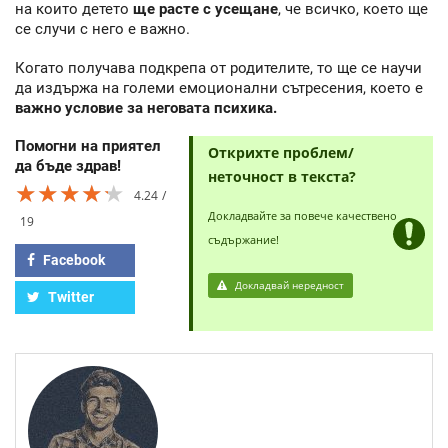
на които детето
ще расте с усещане
, че всичко, което ще
се случи с него е важно.
Когато получава подкрепа от родителите, то ще се научи
да издържа на големи емоционални сътресения, което е
важно условие за неговата психика.
Помогни на приятел
Открихте проблем/
да бъде здрав!
неточност в текста?
★★★★★
★★★★★
★★★★★
4.24
Докладвайте за повече качествено
19
съдържание!
Facebook
Докладвай нередност
Twitter