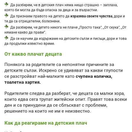
Да разберем, че в детския плач няма нищо страшно – заплаха,
която би могла да бъде опасна за деца и за възрастни.
Да признаем правото на детето да
изразява своите чувства
, дори и
те да са отрицателни, болезнени.
Да разберем, че детето никога не плаче „Просто така”, „От скука”, „От
нямане какво да прави”.
Да се научим да издържаме на детските сълзи и писъци, дори и това
да продължи известно време.
От какво плачат децата
Понякога за родителите са непонятни причините за
детските сълзи. Искрено се удивяват за какви глупости
се разстройват най-малките като
счупена количка,
тоалетна хартия.
Родителите следва да разберат, че децата са малки хора,
които едва сега трупат житейски опит. Правят това всеки
ден и са принудени да се сблъскват с проблеми,
решението на които не им е неизвестно.
Как да реагираме на детския плач