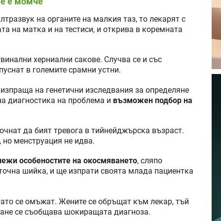
че е момче
лтразвук на органите на малкия таз, то лекарят с
а на матка и на тестиси, и открива в коремната
гвинални херниални сакове. Случва се и със
пуснат в големите срамни устни.
е изпраща на генетични изследвания за определяне
на диагностика на проблема и
възможен подбор на
почнат да бият тревога в тийнейджърска възраст.
 но менструация не идва.
лежи особеностите на окосмяването
, сляпо
очна шийка, и ще изпрати своята млада пациентка
гато се омъжат. Жените се обръщат към лекар, тъй
ване се съобщава шокиращата диагноза.