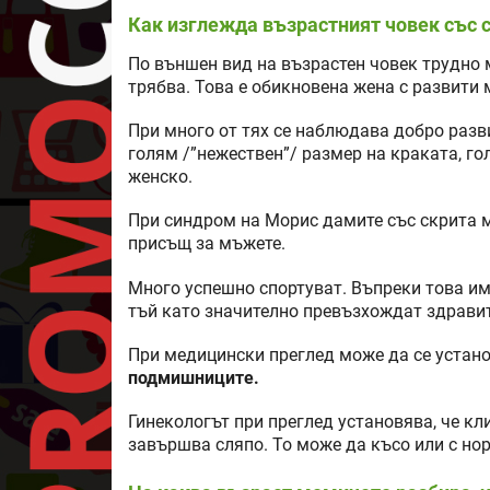
Как изглежда възрастният човек със 
По външен вид на възрастен човек трудно м
трябва. Това е обикновена жена с развити 
При много от тях се наблюдава добро разви
голям /”нежествен”/ размер на краката, го
женско.
При синдром на Морис дамите със скрита 
присъщ за мъжете.
Много успешно спортуват. Въпреки това им
тъй като значително превъзхождат здравит
При медицински преглед може да се устан
подмишниците.
Гинекологът при преглед установява, че кл
завършва сляпо. То може да късо или с но