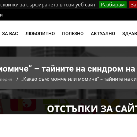
квитки за сърфирането в този уеб сайт.
Разбирам
За
ти
ЗА ВАС
ЛЮБОПИТНО
ПОЛЕЗНО
АКТУАЛНО
ЗДРА
момиче” – тайните на синдром н
„Какво съм: момче или момиче” – тайните на 
опедия