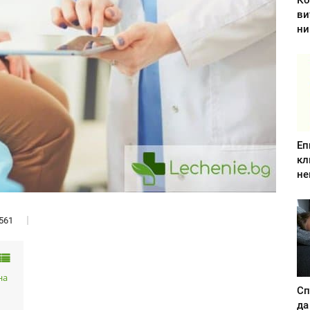
Ко
ви
ни
Еп
кл
не
561
на
Сп
да