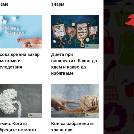
аме
знаем
сока кръвна захар:
Диета при
мптоми и
панкреатит: Kакво да
следствия
ядем и какво да
избягваме
емия: Когато
Кои са забранените
бреците не могат
храни при