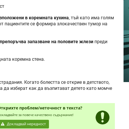
ст
зположени в коремната кухина
, тъй като има голям
 от пациентите се формира злокачествен тумор на
 препоръчва запазване на половите жлези
преди
дната коремна стена.
традания. Когато болестта се открие в детството,
ча да изберат как да възпитават детето като момче
Открихте проблем/неточност в текста?
окладвайте за повече качествено съдържание!
Докладвай нередност