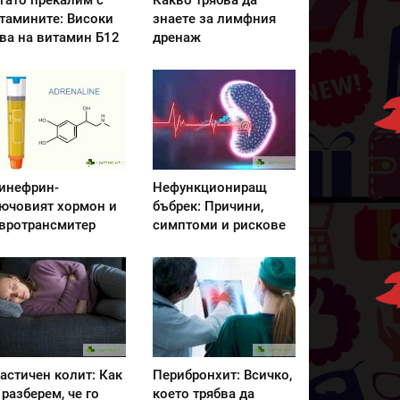
гато прекалим с
Какво трябва да
тамините: Високи
знаете за лимфния
ва на витамин Б12
дренаж
инефрин-
Нефункциониращ
ючовият хормон и
бъбрек: Причини,
вротрансмитер
симптоми и рискове
астичен колит: Как
Перибронхит: Всичко,
 разберем, че го
което трябва да