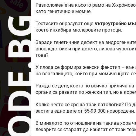
Разположен е на късото рамо на Х-хромозом
като генетично е момче.
Тестисите образуват още
вътреутробно мъ
което инхибира мюлеровите протоци.
Заради генетичния дефект на андрогенните 
впоследствие и при детето, липсва чувстви
това?
У плода се формира женски фенотип – външ
на влагалището, които при момиченцата се
Ражда се дете, което по всичко прилича на
органи са развити по женски тип, но в кор
Колко често се среща тази патология? По д
застига едно дете от 55-99 000 новородени.
В миналото по отношение на такива хора ч
лекарите се стараят да избягат от тази те