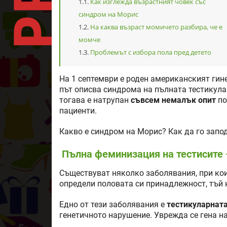
Как изглежда възрастният човек със
синдром на Морис
На каква възраст момичето разбира, че е
момче
Проблемът с избора пола пред детето
На 1 септември е роден американският гин
път описва синдрома на пълната тестикулар
тогава е натрупан
съвсем немалък опит
по
пациенти.
Какво е синдром на Морис? Как да го запо
Пълна феминизация на тестисите 
Съществуват няколко заболявания, при ко
определи половата си принадлежност, тъй к
Едно от тези заболявания е
тестикуларнат
генетичното нарушение. Уврежда се гена н