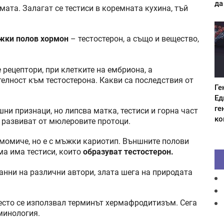
да
ата. Залагат се тестиси в коремната кухина, тъй
жки полов хормон
– тестостерон, а също и вещество,
рецептори, при клетките на ембриона, а
телност към тестостерона. Какви са последствия от
Ге
Ед
ге
ни признаци, но липсва матка, тестиси и горна част
ко
 развиват от мюлеровите протоци.
 момиче, но е с мъжки кариотип. Външните полови
ема има тестиси, които
образуват тестостерон.
анни на различни автори, злата шега на природата
есто се използвал терминът хермафродитизъм. Сега
рминология.