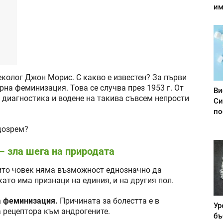
им
еколог Джон Морис. С какво е известен? За първи
на феминизация. Това се случва през 1953 г. От
Ви
 диагностика и водене на такива съвсем непрости
Си
по
дозрем?
– зла шега на природата
ито човек няма възможност еднозначно да
ато има признаци на единия, и на другия пол.
а феминизация.
Причината за болестта е в
Ур
а рецептора към андрогените.
бъ