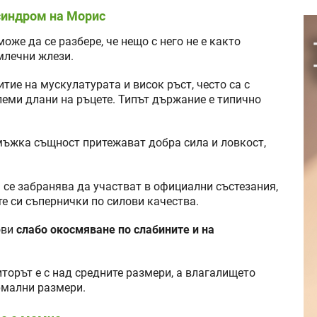
синдром на Морис
оже да се разбере, че нещо с него не е както
млечни жлези.
тие на мускулатурата и висок ръст, често са с
леми длани на ръцете. Типът държание е типично
мъжка същност притежават добра сила и ловкост,
 се забранява да участват в официални състезания,
е си съпернички по силови качества.
ови
слабо окосмяване по слабините и на
иторът е с над средните размери, а влагалището
рмални размери.