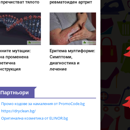
 пречистват тялото
ревматоиден артрит
нните мутации:
Еритема мултиформе:
на променена
Симптоми,
нетична
диагностика и
нструкция
лечение
Партньори
Промо кодове за намаления от PromoCode.bg
https://dryclean.bg/
Оригинална козметика от ELINOR.bg