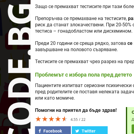
Защо се премахват тестисите при тази боле
Препоръчва се премахване на тестисите,
ра
риск да станат злокачествени. При 20-50%
тестиса – гонадобластом или дисхемином.
Преди 20 години се среща рядко, затова
се
завършване на половото съзряване.
Тестисите се премахват чрез разрез на пре
Проблемът с избора пола пред детето
Пациентите изпитват сериозни психически с
пред родителите се поставя нелеката зада
или като момиче.
Помогни на приятел да бъде здрав!
★★★★★
★★★★★
★★★★★
4.55
22
Д
Facebook
Twitter