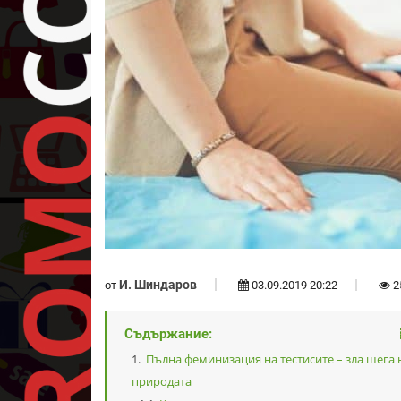
И. Шиндаров
от
03.09.2019 20:22
2
Съдържание:
Пълна феминизация на тестисите – зла шега 
природата