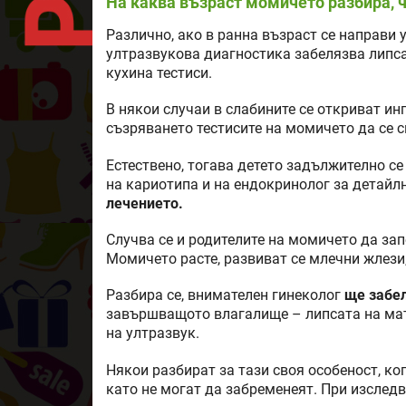
На каква възраст момичето разбира, 
Различно, ако в ранна възраст се направи у
ултразвукова диагностика забелязва липсат
кухина тестиси.
В някои случаи в слабините се откриват ин
съзряването тестисите на момичето да се с
Естествено, тогава детето задължително с
на кариотипа и на ендокринолог за детайл
лечението.
Случва се и родителите на момичето да за
Момичето расте, развиват се млечни жлези,
Разбира се, внимателен гинеколог
ще забе
завършващото влагалище – липсата на мат
на ултразвук.
Някои разбират за тази своя особеност, ко
като не могат да забременеят. При изслед