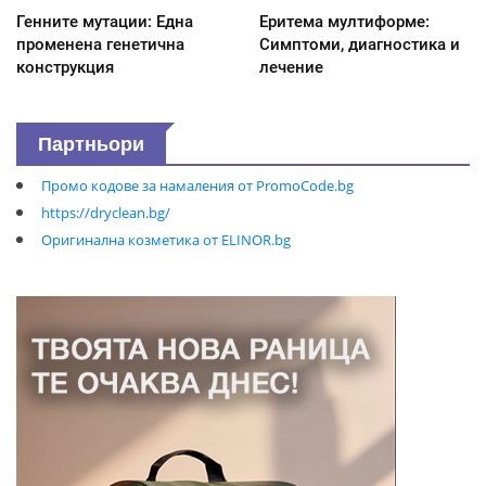
Генните мутации: Една
Еритема мултиформе:
променена генетична
Симптоми, диагностика и
конструкция
лечение
Партньори
Промо кодове за намаления от PromoCode.bg
https://dryclean.bg/
Оригинална козметика от ELINOR.bg