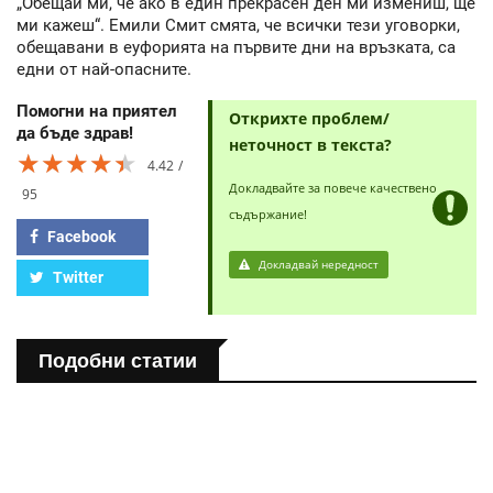
„Обещай ми, че ако в един прекрасен ден ми измениш, ще
ми кажеш“. Емили Смит смята, че всички тези уговорки,
обещавани в еуфорията на първите дни на връзката, са
едни от най-опасните.
Помогни на приятел
Открихте проблем/
да бъде здрав!
неточност в текста?
★★★★★
★★★★★
★★★★★
4.42
Докладвайте за повече качествено
95
съдържание!
Facebook
Докладвай нередност
Twitter
Подобни статии
ПОЛЕЗНО