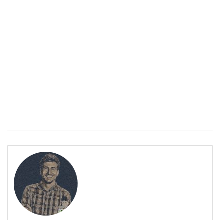
ПОЛЕЗНО
Спастичен колит: Как да разберем, че го имаме