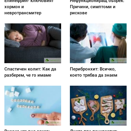
Епинефрин- ключовият
Нефункциониращ бъбрек:
хормон и
Причини, симптоми и
невротрансмитер
рискове
Спастичен колит: Как да
Перибронхит: Всичко,
разберем, че го имаме
което трябва да знаем