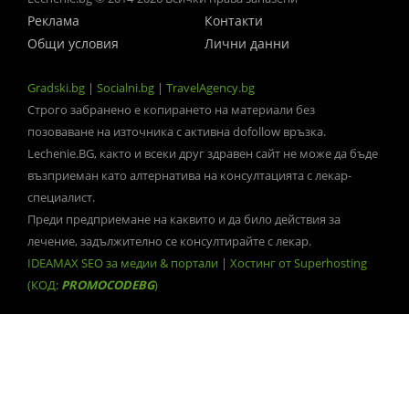
Реклама
Контакти
Общи условия
Лични данни
Gradski.bg
|
Socialni.bg
|
TravelAgency.bg
Строго забранено е копирането на материали без
позоваване на източника с активна dofollow връзка.
Lechenie.BG, както и всеки друг здравен сайт не може да бъде
възприеман като алтернатива на консултацията с лекар-
специалист.
Преди предприемане на каквито и да било действия за
лечение, задължително се консултирайте с лекар.
IDEAMAX SEO за медии & портали
|
Хостинг от Superhosting
(КОД:
PROMOCODEBG
)