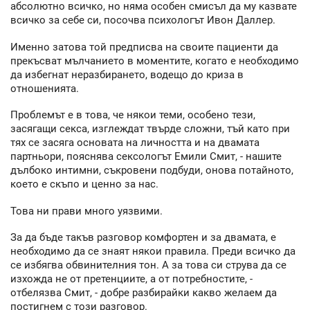
абсолютно всичко, но няма особен смисъл да му казвате
всичко за себе си, посочва психологът Ивон Даллер.
Именно затова той предписва на своите пациенти да
прекъсват мълчанието в моментите, когато е необходимо
да избегнат неразбирането, водещо до криза в
отношенията.
Проблемът е в това, че някои теми, особено тези,
засягащи секса, изглеждат твърде сложни, тъй като при
тях се засяга основата на личността и на двамата
партньори, пояснява сексологът Емили Смит, - нашите
дълбоко интимни, съкровени подбуди, онова потайното,
което е скъпо и ценно за нас.
Това ни прави много уязвими.
За да бъде такъв разговор комфортен и за двамата, е
необходимо да се знаят някои правила. Преди всичко да
се избягва обвинителния тон. А за това си струва да се
изхожда не от претенциите, а от потребностите, -
отбелязва Смит, - добре разбирайки какво желаем да
постигнем с този разговор.