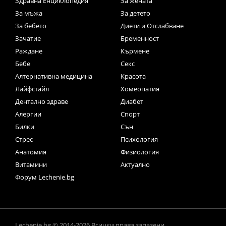
Здравна Енциклопедия
За жената
За мъжа
За детето
За бебето
Диети и Отслабване
Зачатие
Бременност
Раждане
Кърмене
Бебе
Секс
Алтернативна медицина
Красота
Лайфстайл
Хомеопатия
Дентално здраве
Диабет
Алергии
Спорт
Билки
Сън
Стрес
Психология
Анатомия
Физиология
Витамини
Актуално
Форум Lechenie.bg
Lechenie.bg © 2014-2026 Всички права запазени