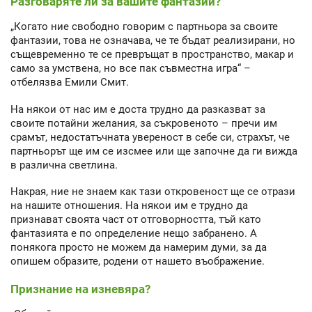
Разговаряте ли за вашите фантазии?
„Когато ние свободно говорим с партньора за своите
фантазии, това не означава, че те бъдат реализирани, но
същевременно те се превръщат в пространство, макар и
само за умствена, но все пак съвместна игра“ –
отбелязва Емили Смит.
На някои от нас им е доста трудно да разказват за
своите потайни желания, за съкровеното – пречи им
срамът, недостатъчната увереност в себе си, страхът, че
партньорът ще им се изсмее или ще започне да ги вижда
в различна светлина.
Накрая, ние не знаем как тази откровеност ще се отрази
на нашите отношения. На някои им е трудно да
признават своята част от отговорността, тъй като
фантазията е по определение нещо забранено. А
понякога просто не можем да намерим думи, за да
опишем образите, родени от нашето въображение.
Признание на изневяра?