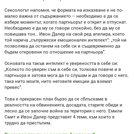
Сексологът напомня, че формата на изказване е не по-
малко важна от съдържанието – необходимо е да се
избере моментът, когато партньорът е открит и отпуснат.
Необходимо е да му се говори спокойно, без да му се
повишава тон… Ивон Далер на свой ред апелира, което
той нарича „съпружески емоционален интелект“: „той ни
позволява да останем на себе си и същевременно да
бъдем откровени по отношение на партньора“.
Основата на такъв интелект е увереността в себе си:
„Колкото по-уверен съм в себе си, толкова повече и в
партньора и затова мога да го слушам и да говоря с него,
така нито моите, нито неговите емоции да вземат
превес“.
Това е прекрасен план бързо да се сблъскаме в
реалността на обвиненията, досадата, старите обиди и
лесно да се започне война за територия с него. Емили
Смит и Ивон Далер представят 4 теми, към които е
трудно да пристъпим.