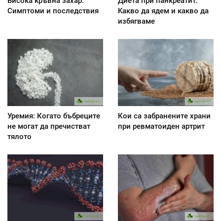
Висока кръвна захар:
Диета при панкреатит:
Симптоми и последствия
Kакво да ядем и какво да
избягваме
Уремия: Когато бъбреците
Кои са забранените храни
не могат да пречистват
при ревматоиден артрит
тялото