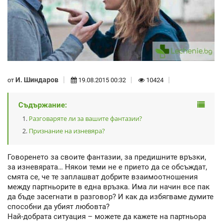
И. Шиндаров
от
19.08.2015 00:32
10424
Съдържание:
Разговаряте ли за вашите фантазии?
Признание на изневяра?
Говоренето за своите фантазии, за предишните връзки,
за изневярата… Някои теми не е прието да се обсъждат,
смята се, че те заплашват добрите взаимоотношения
между партньорите в една връзка. Има ли начин все пак
да бъде засегнати в разговор? И как да избягваме думите
способни да убият любовта?
Най-добрата ситуация – можете да кажете на партньора