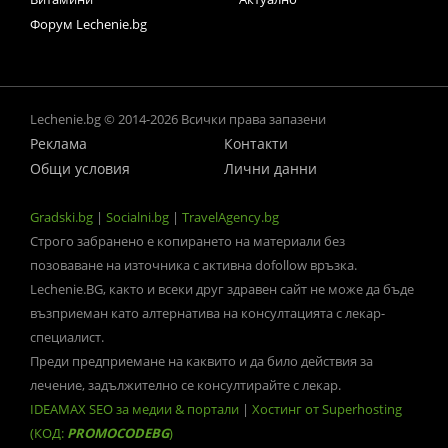
Форум Lechenie.bg
Lechenie.bg © 2014-2026 Всички права запазени
Реклама
Контакти
Общи условия
Лични данни
Gradski.bg
|
Socialni.bg
|
TravelAgency.bg
Строго забранено е копирането на материали без
позоваване на източника с активна dofollow връзка.
Lechenie.BG, както и всеки друг здравен сайт не може да бъде
възприеман като алтернатива на консултацията с лекар-
специалист.
Преди предприемане на каквито и да било действия за
лечение, задължително се консултирайте с лекар.
IDEAMAX SEO за медии & портали
|
Хостинг от Superhosting
(КОД:
PROMOCODEBG
)