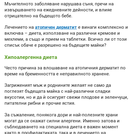
Мъчителното заболяване нарушава съня, пречи на
извършването на ежедневните дейности, и влияе
отрицателно на бъдещото бебе.
Лечението на
атопичен дерматит
е винаги комплексно и
включва – диета, използване на различни кремове и
мехлеми, а също и прием на таблетки. Всичко ли от този
списък обаче е разрешено на бъдещите майки?
Хипоалергенна диета
Често причина за влошаване на атопичния дерматит по
време на бременността е неправилното хранене.
Загриженият мъж и роднините желаят не само да
поглезят бъдещата майка с най-различни сладки
вкусотии, но и да ѝ осигурят свежи плодове и зеленчуци,
питателни рибни и прочие ястия.
За съжаление, понякога дори и най-полезните храни
могат да се окажат силни алергени. Именно затова и
съблюдаването на специална диета е важен момент
както в профилактиката, така и в лечението на