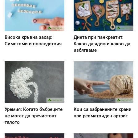
Висока кръвна захар:
Диета при панкреатит:
Симптоми и последствия
Kакво да ядем и какво да
избягваме
Уремия: Когато бъбреците
Кои са забранените храни
не могат да пречистват
при ревматоиден артрит
тялото