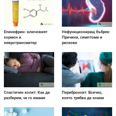
Епинефрин- ключовият
Нефункциониращ бъбрек:
хормон и
Причини, симптоми и
невротрансмитер
рискове
Спастичен колит: Как да
Перибронхит: Всичко,
разберем, че го имаме
което трябва да знаем