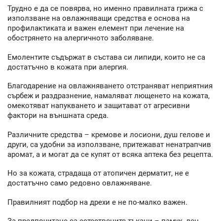
Трудно е да се повярва, но именно правилната грижа с
използване на овлажняващи средства е основа на
профилактиката и важен елемент при лечение на
обострянето на алергичното заболяване.
Емолентите съдържат в състава си липиди, които не са
достатъчно в кожата при алергия.
Благодарение на овлажняването отстраняват неприятния
сърбеж и раздразнение, намаляват лющенето на кожата,
омекотяват напукването и защитават от агресивни
фактори на външната среда.
Различните средства – кремове и лосиони, душ гелове и
други, са удобни за използване, притежават ненатрапчив
аромат, а и могат да се купят от всяка аптека без рецепта.
Но за кожата, страдаща от атопичен дерматит, не е
достатъчно само редовно овлажняване.
Правилният подбор на дрехи е не по-малко важен.