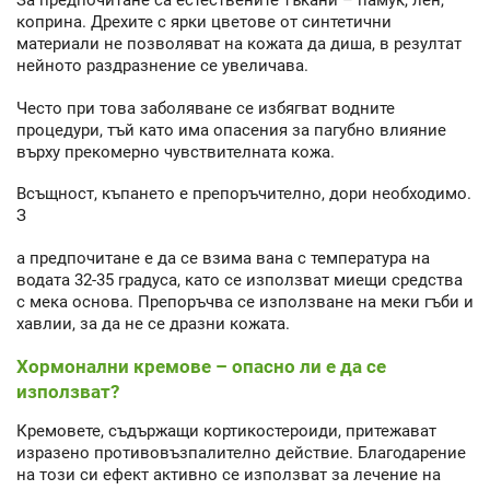
За предпочитане са естествените тъкани – памук, лен,
коприна. Дрехите с ярки цветове от синтетични
материали не позволяват на кожата да диша, в резултат
нейното раздразнение се увеличава.
Често при това заболяване се избягват водните
процедури, тъй като има опасения за пагубно влияние
върху прекомерно чувствителната кожа.
Всъщност, къпането е препоръчително, дори необходимо.
З
а предпочитане е да се взима вана с температура на
водата 32-35 градуса, като се използват миещи средства
с мека основа. Препоръчва се използване на меки гъби и
хавлии, за да не се дразни кожата.
Хормонални кремове – опасно ли е да се
използват?
Кремовете, съдържащи кортикостероиди, притежават
изразено противовъзпалително действие. Благодарение
на този си ефект активно се използват за лечение на