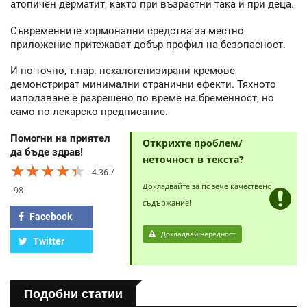
атопичен дерматит, както при възрастни така и при деца.
Съвременните хормонални средства за местно
приложение притежават добър профил на безопасност.
И по-точно, т.нар. нехалогенизирани кремове
демонстрират минимални странични ефекти. Тяхното
използване е разрешено по време на бременност, но
само по лекарско предписание.
Помогни на приятел
Открихте проблем/
да бъде здрав!
неточност в текста?
★★★★★
★★★★★
★★★★★
4.36
Докладвайте за повече качествено
98
съдържание!
Facebook
Докладвай нередност
Twitter
Подобни статии