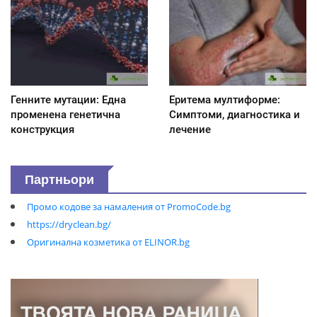
Генните мутации: Една
Еритема мултиформе:
променена генетична
Симптоми, диагностика и
конструкция
лечение
Партньори
Промо кодове за намаления от PromoCode.bg
https://dryclean.bg/
Оригинална козметика от ELINOR.bg