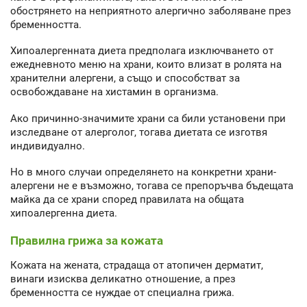
обострянето на неприятното алергично заболяване през
бременността.
Хипоалергенната диета предполага изключването от
ежедневното меню на храни, които влизат в ролята на
хранителни алергени, а също и способстват за
освобождаване на хистамин в организма.
Ако причинно-значимите храни са били установени при
изследване от алерголог, тогава диетата се изготвя
индивидуално.
Но в много случаи определянето на конкретни храни-
алергени не е възможно, тогава се препоръчва бъдещата
майка да се храни според правилата на общата
хипоалергенна диета.
Правилна грижа за кожата
Кожата на жената, страдаща от атопичен дерматит,
винаги изисква деликатно отношение, а през
бременността се нуждае от специална грижа.