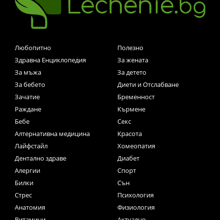
Любопитно
Полезно
Здравна Енциклопедия
За жената
За мъжа
За детето
За бебето
Диети и Отслабване
Зачатие
Бременност
Раждане
Кърмене
Бебе
Секс
Алтернативна медицина
Красота
Лайфстайл
Хомеопатия
Дентално здраве
Диабет
Алергии
Спорт
Билки
Сън
Стрес
Психология
Анатомия
Физиология
Витамини
Актуално