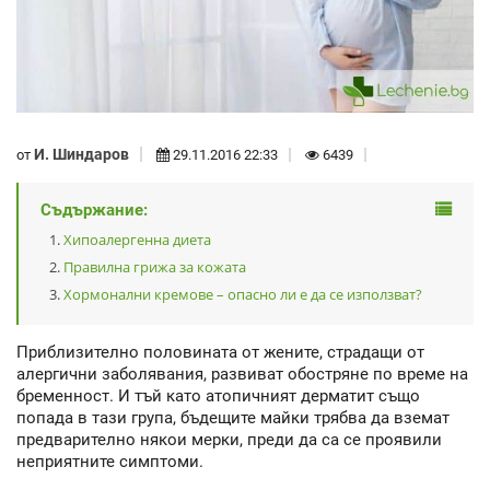
И. Шиндаров
от
29.11.2016 22:33
6439
Съдържание:
Хипоалергенна диета
Правилна грижа за кожата
Хормонални кремове – опасно ли е да се използват?
Приблизително половината от жените, страдащи от
алергични заболявания, развиват обостряне по време на
бременност. И тъй като атопичният дерматит също
попада в тази група, бъдещите майки трябва да вземат
предварително някои мерки, преди да са се проявили
неприятните симптоми.