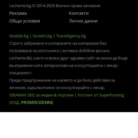
Lechenie.bg © 2014-2026 Всички права запазени
Реклама
Контакти
Общи условия
Лични данни
Gradski.bg
|
Socialni.bg
|
TravelAgency.bg
Строго забранено е копирането на материали без
позоваване на източника с активна dofollow връзка.
Lechenie.BG, както и всеки друг здравен сайт не може да бъде
възприеман като алтернатива на консултацията с лекар-
специалист.
Преди предприемане на каквито и да било действия за
лечение, задължително се консултирайте с лекар.
IDEAMAX SEO за медии & портали
|
Хостинг от Superhosting
(КОД:
PROMOCODEBG
)