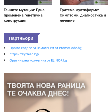
Генните мутации: Една
Еритема мултиформе:
променена генетична
Симптоми, диагностика и
конструкция
лечение
Партньори
Промо кодове за намаления от PromoCode.bg
https://dryclean.bg/
Оригинална козметика от ELINOR.bg