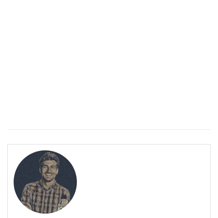
ПОЛЕЗНО
Спастичен колит: Как да разберем, че го имаме