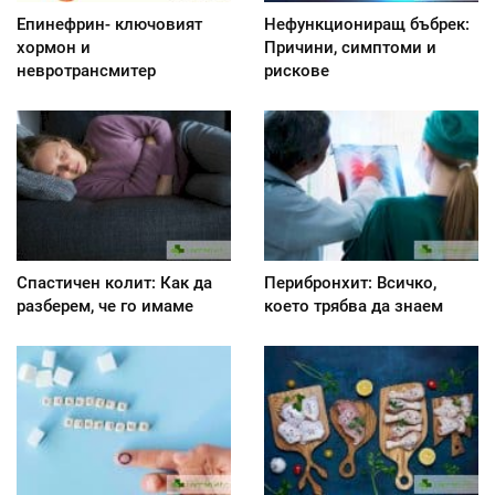
Епинефрин- ключовият
Нефункциониращ бъбрек:
хормон и
Причини, симптоми и
невротрансмитер
рискове
Спастичен колит: Как да
Перибронхит: Всичко,
разберем, че го имаме
което трябва да знаем