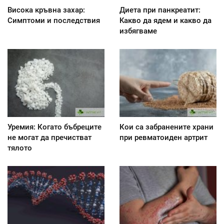
Висока кръвна захар:
Диета при панкреатит:
Симптоми и последствия
Kакво да ядем и какво да
избягваме
Уремия: Когато бъбреците
Кои са забранените храни
не могат да пречистват
при ревматоиден артрит
тялото