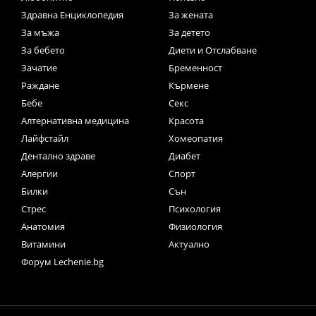
Здравна Енциклопедия
За жената
За мъжа
За детето
За бебето
Диети и Отслабване
Зачатие
Бременност
Раждане
Кърмене
Бебе
Секс
Алтернативна медицина
Красота
Лайфстайл
Хомеопатия
Дентално здраве
Диабет
Алергии
Спорт
Билки
Сън
Стрес
Психология
Анатомия
Физиология
Витамини
Актуално
Форум Lechenie.bg