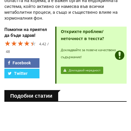
областта на корема, а е важен орган на ендокринната
система, който активно се намесва във всички
метаболитни процеси, а също и съществено влияе на
хормоналния фон.
Помогни на приятел
Открихте проблем/
да бъде здрав!
неточност в текста?
★★★★★
★★★★★
★★★★★
4.42
Докладвайте за повече качествено
48
съдържание!
Facebook
Докладвай нередност
Twitter
Подобни статии
ПОЛЕЗНО