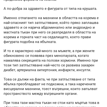
А по-добра за здравето е фигурата от типа на крушата.
Именно отлагането на мазнини в областта на корема е
най-опасният тип затлъстяване, който пряко заплашва
здравето и се нарича абдоминално или андроидно и
мастната тъкан при него се разпределя в областта на
корема и горната част на седалището, което прави
фигурата подобна на ябълката.
И то е характерно най-много за мъжете, а при жените
обикновено се появява през менопаузата, когато
намалява секрецията на полови хормони. Именно при
този тип затлъстяване най-често се развива захарен
диабет, артериална хипертония, инфаркти, инсулти.
Това се дължи на факта, че при затлъстяване от типа
ябълка преобладават не подкожни, а така наречените
висцерални мазнини, тоест вътрешни, които запълват
пространството между вътрешните органи.
При това тази мастна тъкан не стои като мъртъв това в