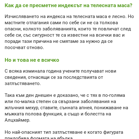
Как да се пресметне индексът на телесната маса?
Изчисляването на индекса на телесната маса е лесно. Но
мастните отлагания сами по себе си не са толкова
опасни, колкото заболяванията, които те повличат след
себе си, със сигурност те са известни на всички вас и
поради тази причина не смятаме за нужно да се
посочват отново.
Но и това не е всичко
С всяка изминала година учените получават нови
сведения, отнасящи се за последствията от
затлъстяването.
Така към ден днешен е доказано, че с тях в по-голяма
или по-малка степен са свързани заболявания на
жлъчния мехур, ставите, сънната апнея, понижаване на
мъжката полова функция, а също и болестта на
Алцхаймер.
Но най-опасният тип затлъстяване е когато фигурата
придобива формата на ябълка.