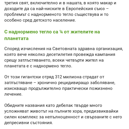
третия свят, включително и в нашата, в която макар и
доходите да са най-ниските в Европейския съюз –
проблемът с наднорменото тегло съществува и то
особено сред детското население.
С наднормено тегло са ¼ от жителите на
планетата
Според изчисления на Световната здравна организация,
която вече няколко десетилетия провежда кампания
срещу затлъстяването, всеки четвърти жител на
планетата е с наднормено тегло.
От този гигантски отряд 312 милиона страдат от
затлъстяване – хронично рецидивиращо заболяване,
изискващо продължително практически пожизнено
лечение.
Обидните названия като дебелак твърде много
усложняват животът на пълните хора, предизвиквайки
силен комплекс за непълноценност и свързаните с него
депресивни състояния.