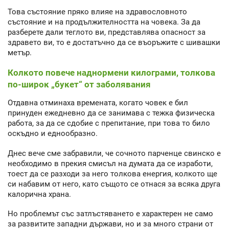
Това състояние пряко влияе на здравословното
състояние и на продължителността на човека. За да
разберете дали теглото ви, представлява опасност за
здравето ви, то е достатъчно да се въоръжите с шивашки
метър.
Колкото повече наднормени килограми, толкова
по-широк „букет“ от заболявания
Отдавна отминаха времената, когато човек е бил
принуден ежедневно да се занимава с тежка физическа
работа, за да се сдобие с препитание, при това то било
оскъдно и еднообразно.
Днес вече сме забравили, че сочното парченце свинско е
необходимо в прекия смисъл на думата да се изработи,
тоест да се разходи за него толкова енергия, колкото ще
си набавим от него, като същото се отнася за всяка друга
калорична храна.
Но проблемът със затлъстяването е характерен не само
за развитите западни държави, но и за много страни от