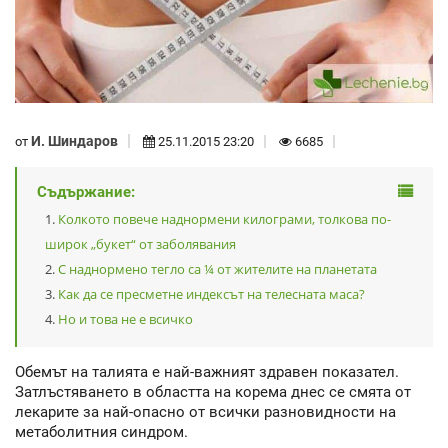
И. Шиндаров
от
25.11.2015 23:20
6685
Съдържание:
Колкото повече наднормени килограми, толкова по-
широк „букет“ от заболявания
С наднормено тегло са ¼ от жителите на планетата
Как да се пресметне индексът на телесната маса?
Но и това не е всичко
Обемът на талията е най-важният здравен показател.
Затлъстяването в областта на корема днес се смята от
лекарите за най-опасно от всички разновидности на
метаболитния синдром.