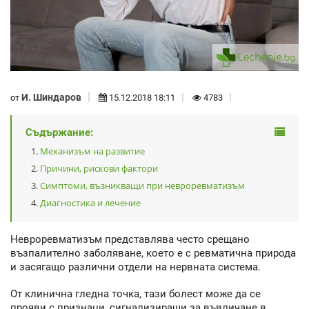
И. Шиндаров
от
15.12.2018 18:11
4783
Съдържание:
Механизъм на развитие
Причини, рискови фактори
Симптоми, възникващи при невроревматизъм
Диагностика и лечение
Невроревматизъм представлява често срещано
възпалително заболяване, което е с ревматична природа
и засягащо различни отдели на нервната система.
От клинична гледна точка, тази болест може да се
прояви с признаци, сигнализиращи за въвличане в