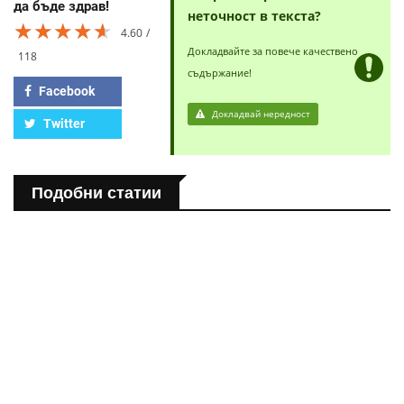
да бъде здрав!
неточност в текста?
★★★★★
★★★★★
★★★★★
4.60
Докладвайте за повече качествено
118
съдържание!
Facebook
Докладвай нередност
Twitter
Подобни статии
ПОЛЕЗНО