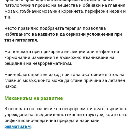
патологичния процес на вещества и обвивки на главния
мозък, гръбначномозъчни коренчета, периферни нерви и
т.н.
Често правилно подбраната терапия позволява
избягването
на каквито и да сериозни усложнения при
тази патология.
Но понякога при прекарани инфекции или на фона на
хормонални изменения е възможно възникване на
рецидиви на невроревматизъм.
Най-неблагоприятен изход при това състояние е оток на
главния мозък, който може да стане причина за летален
изход.
Механизъм на развитие
В основата на развитие на невроревматизъм е първично
увреждане на съединителнотъканни структури, които са с
инфекциозно-алергична природа и наричани
ревматизъм
.