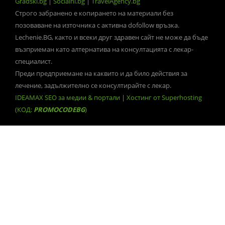
Gradski.bg
|
Socialni.bg
|
TravelAgency.bg
Строго забранено е копирането на материали без
позоваване на източника с активна dofollow връзка.
Lechenie.BG, както и всеки друг здравен сайт не може да бъде
възприеман като алтернатива на консултацията с лекар-
специалист.
Преди предприемане на каквито и да било действия за
лечение, задължително се консултирайте с лекар.
IDEAMAX SEO за медии & портали
|
Хостинг от Superhosting
(КОД:
PROMOCODEBG
)