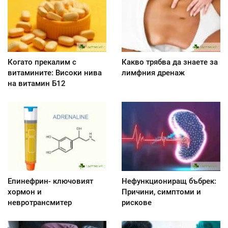
Когато прекалим с
Какво трябва да знаете за
витамините: Високи нива
лимфния дренаж
на витамин Б12
Епинефрин- ключовият
Нефункциониращ бъбрек:
хормон и
Причини, симптоми и
невротрансмитер
рискове