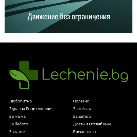
Любопитно
Полезно
Здравна Енциклопедия
За жената
За мъжа
За детето
За бебето
Диети и Отслабване
Зачатие
Бременност