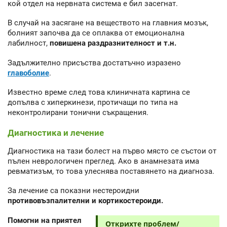
кой отдел на нервната система е бил засегнат.
В случай на засягане на веществото на главния мозък,
болният започва да се оплаква от емоционална
лабилност,
повишена раздразнителност и т.н.
Задължително присъства достатъчно изразено
главоболие
.
Известно време след това клиничната картина се
допълва с хиперкинези, протичащи по типа на
неконтролирани тонични съкращения.
Диагностика и лечение
Диагностика на тази болест на първо място се състои от
пълен неврологичен преглед. Ако в анамнезата има
ревматизъм, то това улеснява поставянето на диагноза.
За лечение са показни нестероидни
противовъзпалителни и кортикостероиди.
Помогни на приятел
Открихте проблем/