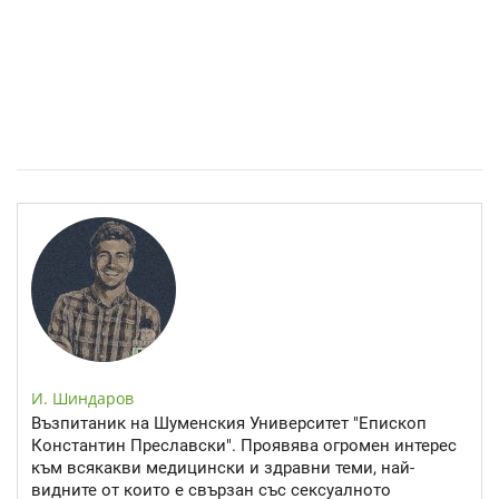
Спастичен колит: Как да разберем, че го имаме
И. Шиндаров
Възпитаник на Шуменския Университет "Епископ
Константин Преславски". Проявява огромен интерес
към всякакви медицински и здравни теми, най-
видните от които е свързан със сексуалното