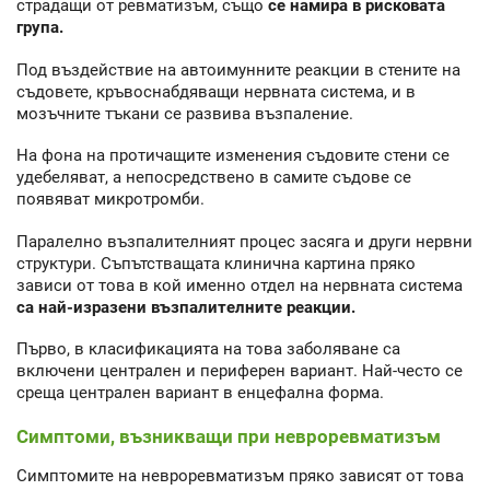
страдащи от ревматизъм, също
се намира в рисковата
група.
Под въздействие на автоимунните реакции в стените на
съдовете, кръвоснабдяващи нервната система, и в
мозъчните тъкани се развива възпаление.
На фона на протичащите изменения съдовите стени се
удебеляват, а непосредствено в самите съдове се
появяват микротромби.
Паралелно възпалителният процес засяга и други нервни
структури. Съпътстващата клинична картина пряко
зависи от това в кой именно отдел на нервната система
са най-изразени възпалителните реакции.
Първо, в класификацията на това заболяване са
включени централен и периферен вариант. Най-често се
среща централен вариант в енцефална форма.
Симптоми, възникващи при невроревматизъм
Симптомите на невроревматизъм пряко зависят от това