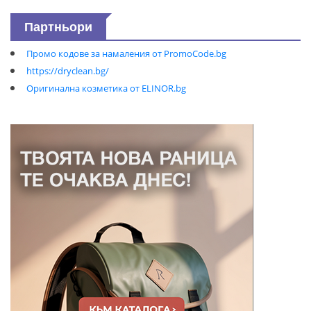
Партньори
Промо кодове за намаления от PromoCode.bg
https://dryclean.bg/
Оригинална козметика от ELINOR.bg