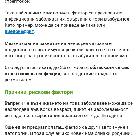
стрептокок.
Така най-значим етиологичен фактор са прекараните
инфекциозни заболявания, свързани с този възбудител.
Като пример, може да се приведе ангина или
пиелонефрит
.
Механизмът на развитие на невроревматизъм е
представен от автоимунни реакции, които се отключват
в отговор на проникването на възбудител в организма.
Според статистиката, до 3% от хората,
сблъскали се със
стрептококова инфекция
, впоследствие страдат от
ревматизъм.
Причини, рискови фактори
Въпреки че възникването на това заболяване може да се
наблюдава във всяка възраст, пикът на заболеваемост
се пада във възрастовия диапазон от 7 до 15 години.
Още един предразполагащ фактор са други автоимунни
патологии. В този случай ако човек има близки роднини,