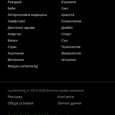
Раждане
Кърмене
Бебе
Секс
Алтернативна медицина
Красота
Лайфстайл
Хомеопатия
Дентално здраве
Диабет
Алергии
Спорт
Билки
Сън
Стрес
Психология
Анатомия
Физиология
Витамини
Актуално
Форум Lechenie.bg
Lechenie.bg © 2014-2026 Всички права запазени
Реклама
Контакти
Общи условия
Лични данни