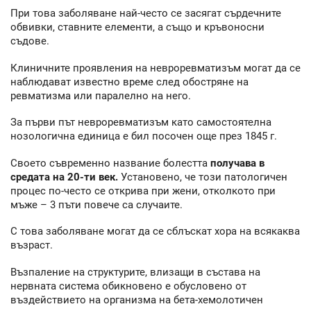
При това заболяване най-често се засягат сърдечните
обвивки, ставните елементи, а също и кръвоносни
съдове.
Клиничните проявления на невроревматизъм могат да се
наблюдават известно време след обостряне на
ревматизма или паралелно на него.
За първи път невроревматизъм като самостоятелна
нозологична единица е бил посочен още през 1845 г.
Своето съвременно название болестта
получава в
средата на 20-ти век.
Установено, че този патологичен
процес по-често се открива при жени, отколкото при
мъже – 3 пъти повече са случаите.
С това заболяване могат да се сблъскат хора на всякаква
възраст.
Възпаление на структурите, влизащи в състава на
нервната система обикновено е обусловено от
въздействието на организма на бета-хемолотичен