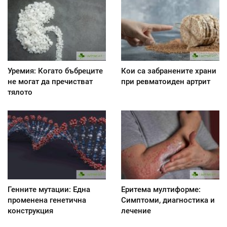
Уремия: Когато бъбреците
Кои са забранените храни
не могат да пречистват
при ревматоиден артрит
тялото
Генните мутации: Една
Еритема мултиформе:
променена генетична
Симптоми, диагностика и
конструкция
лечение