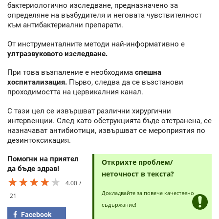
бактериологично изследване, предназначено за
определяне на възбудителя и неговата чувствителност
към антибактериални препарати.
От инструменталните методи най-информативно е
ултразвуковото изследване.
При това възпаление е необходима
спешна
хоспитализация.
Първо, следва да се възстанови
проходимостта на цервикалния канал.
С тази цел се извършват различни хирургични
интервенции. След като обструкцията бъде отстранена, се
назначават антибиотици, извършват се мероприятия по
дезинтоксикация.
Помогни на приятел
Открихте проблем/
да бъде здрав!
неточност в текста?
★★★★★
★★★★★
★★★★★
4.00
Докладвайте за повече качествено
21
съдържание!
Facebook