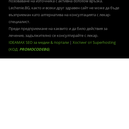
позоваване на източника с активна dofollow връзка.
Lechenie.BG, както и всеки друг здравен сайт не може да бъде
възприеман като алтернатива на консултацията с лекар-
специалист.
Преди предприемане на каквито и да било действия за
лечение, задължително се консултирайте с лекар.
IDEAMAX SEO за медии & портали
|
Хостинг от Superhosting
(КОД:
PROMOCODEBG
)