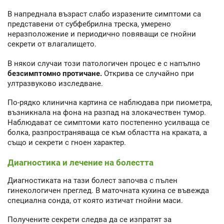
В напреднала възраст слабо изразените симптоми са
представени от субфебрилна треска, умерено
неразположение и периодично повяващи се гнойни
секрети от влагалището.
В някои случаи този патологичен процес е с напълно
безсимптомно протичане.
Открива се случайно при
ултразвуково изследване.
По-рядко клинична картина се наблюдава при пиометра,
възникнала на фона на разпад на злокачествен тумор.
Наблюдават се симптоми като постепенно усилваща се
болка, разпространяваща се към областта на краката, а
също и секрети с гноен характер.
Диагностика и лечение на болестта
Диагностиката на тази болест започва с пълен
гинекологичен преглед. В маточната кухина се въвежда
специална сонда, от която изтичат гнойни маси.
Получените секрети следва да се изпратят за