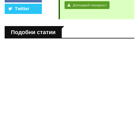
Докладвай нередност
Twitter
Подобни статии
ЗДРАВНА ЕНЦИКЛОПЕДИЯ
Епинефрин- ключовият хормон и невротрансмитер