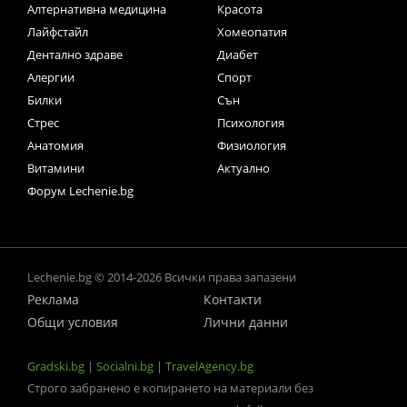
Алтернативна медицина
Красота
Лайфстайл
Хомеопатия
Дентално здраве
Диабет
Алергии
Спорт
Билки
Сън
Стрес
Психология
Анатомия
Физиология
Витамини
Актуално
Форум Lechenie.bg
Lechenie.bg © 2014-2026 Всички права запазени
Реклама
Контакти
Общи условия
Лични данни
Gradski.bg
|
Socialni.bg
|
TravelAgency.bg
Строго забранено е копирането на материали без