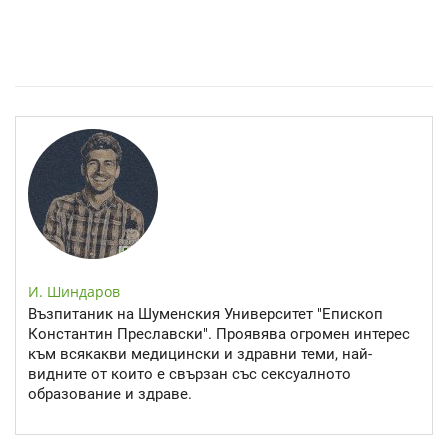
Епинефрин- ключовият хормон и невротрансмитер
И. Шиндаров
Възпитаник на Шуменския Университет "Епископ
Константин Преславски". Проявява огромен интерес
към всякакви медицински и здравни теми, най-
видните от които е свързан със сексуалното
образование и здраве.