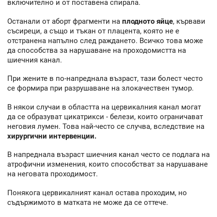
включително и от поставена спирала.
Останали от аборт фрагменти на
плодното яйце
, кървави
съсиреци, а също и тъкан от плацента, която не е
отстранена напълно след раждането. Всичко това може
да способства за нарушаване на проходомистта на
шиечния канал.
При жените в по-напреднала възраст, тази болест често
се формира при разрушаване на злокачествен тумор.
В някои случаи в областта на цервикалния канал могат
да се образуват цикатрикси - белези, които ограничават
неговия лумен. Това най-често се случва, вследствие на
хирургични интервенции.
В напреднала възраст шиечния канал често се подлага на
атрофични изменения, които способстват за нарушаване
на неговата проходимост.
Понякога цервикалният канал остава проходим, но
съдържимото в матката не може да се оттече.