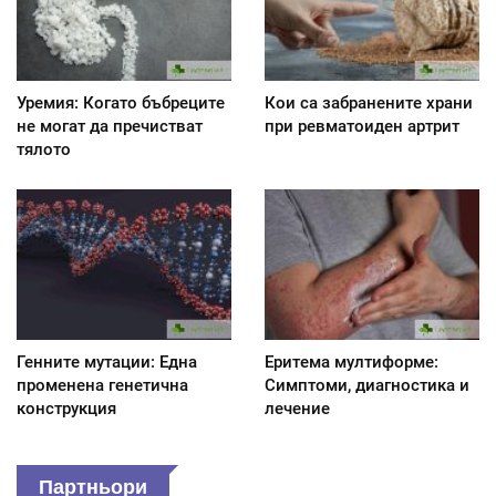
Уремия: Когато бъбреците
Кои са забранените храни
не могат да пречистват
при ревматоиден артрит
тялото
Генните мутации: Една
Еритема мултиформе:
променена генетична
Симптоми, диагностика и
конструкция
лечение
Партньори