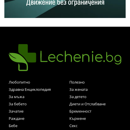
Любопитно
Полезно
Здравна Енциклопедия
За жената
За мъжа
За детето
За бебето
Диети и Отслабване
Зачатие
Бременност
Раждане
Кърмене
Бебе
Секс