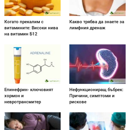
Когато прекалим с
Какво трябва да знаете за
витамините: Високи нива
лимфния дренаж
на витамин Б12
Епинефрин- ключовият
Нефункциониращ бъбрек:
хормон и
Причини, симптоми и
невротрансмитер
рискове