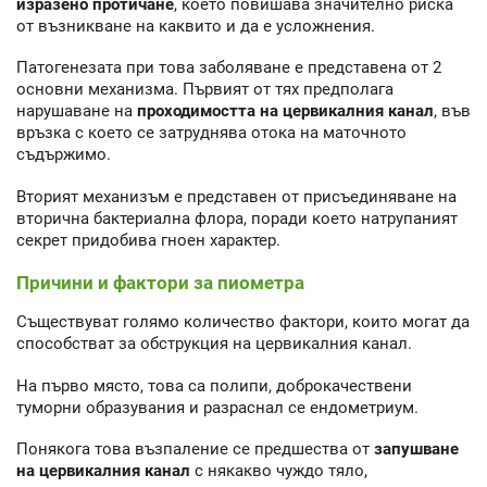
изразено протичане
, което повишава значително риска
от възникване на каквито и да е усложнения.
Патогенезата при това заболяване е представена от 2
основни механизма. Първият от тях предполага
нарушаване на
проходимостта на цервикалния канал
, във
връзка с което се затруднява отока на маточното
съдържимо.
Вторият механизъм е представен от присъединяване на
вторична бактериална флора, поради което натрупаният
секрет придобива гноен характер.
Причини и фактори за пиометра
Съществуват голямо количество фактори, които могат да
способстват за обструкция на цервикалния канал.
На първо място, това са полипи, доброкачествени
туморни образувания и разраснал се ендометриум.
Понякога това възпаление се предшества от
запушване
на цервикалния канал
с някакво чуждо тяло,