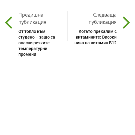
Предишна
Следваща
публикация
публикация
От топло към
Когато прекалим с
студено – защо са
витамините: Високи
опасни резките
нива на витамин Б12
температурни
промени