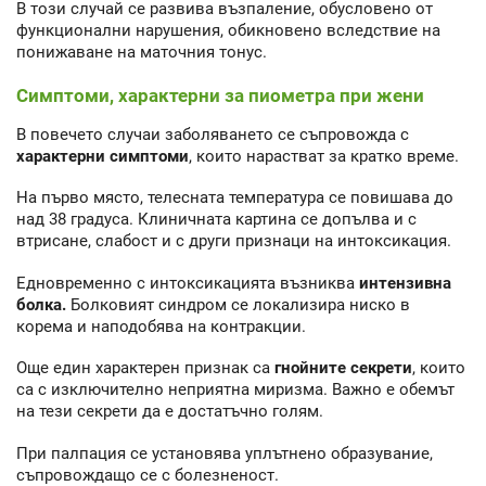
В този случай се развива възпаление, обусловено от
функционални нарушения, обикновено вследствие на
понижаване на маточния тонус.
Симптоми, характерни за пиометра при жени
В повечето случаи заболяването се съпровожда с
характерни симптоми
, които нарастват за кратко време.
На първо място, телесната температура се повишава до
над 38 градуса. Клиничната картина се допълва и с
втрисане, слабост и с други признаци на интоксикация.
Едновременно с интоксикацията възниква
интензивна
болка.
Болковият синдром се локализира ниско в
корема и наподобява на контракции.
Още един характерен признак са
гнойните секрети
, които
са с изключително неприятна миризма. Важно е обемът
на тези секрети да е достатъчно голям.
При палпация се установява уплътнено образувание,
съпровождащо се с болезненост.