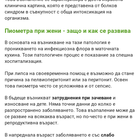
клинична картина, която е представена от болков
синдром в съвкупност с обща интоксикация на
организма.
Пиометра при жени - защо и как се развива
В основата на възникване на тази патология е
проникването на инфекциозна флора в маточната
кухина. Този патологичен процес е показание за спешна
хоспитализация.
При липса на своевременна помощ е възможно да стане
причина за пелвиоперитонит или за перитонит. Освен
това пиометра често се усложнява и от сепсис.
В бъдеще възникват
затруднения при зачеване
и
износване на дете. Няма точни данни до колко е
разпространено заболяването. Това възпаление може да
се развие на всякаква възраст, но по-често е при жени в
репродуктивна възраст.
В напреднала възраст заболяването е със
слабо