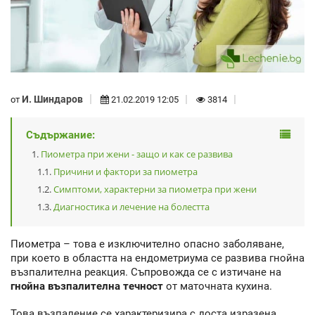
И. Шиндаров
от
21.02.2019 12:05
3814
Съдържание:
Пиометра при жени - защо и как се развива
Причини и фактори за пиометра
Симптоми, характерни за пиометра при жени
Диагностика и лечение на болестта
Пиометра – това е изключително опасно заболяване,
при което в областта на ендометриума се развива гнойна
възпалителна реакция. Съпровожда се с изтичане на
гнойна възпалителна течност
от маточната кухина.
Това възпаление се характеризира с доста изразена