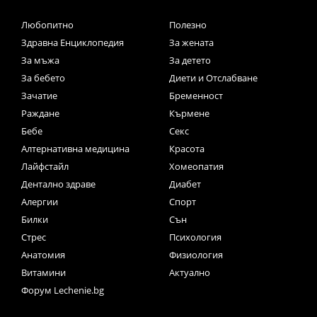
Любопитно
Полезно
Здравна Енциклопедия
За жената
За мъжа
За детето
За бебето
Диети и Отслабване
Зачатие
Бременност
Раждане
Кърмене
Бебе
Секс
Алтернативна медицина
Красота
Лайфстайл
Хомеопатия
Дентално здраве
Диабет
Алергии
Спорт
Билки
Сън
Стрес
Психология
Анатомия
Физиология
Витамини
Актуално
Форум Lechenie.bg