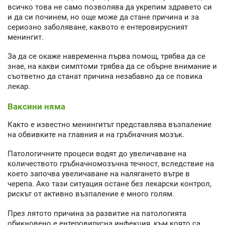
всичко това не само позволява да укрепим здравето си
и да си починем, но още може да стане причина и за
сериозно заболяване, каквото е ентеровирусният
менингит.
За да се окаже навременна първа помощ, трябва да се
знае, на какви симптоми трябва да се обърне внимание и
съответно да станат причина незабавно да се повика
лекар.
Ваксини няма
Както е известно менингитът представлява възпаление
на обвивките на главния и на гръбначния мозък.
Патологичните процеси водят до увеличаване на
количеството гръбначномозъчна течност, вследствие на
което започва увеличаване на налягането вътре в
черепа. Ако тази ситуация остане без лекарски контрол,
рискът от активно възпаление е много голям.
През лятото причина за развитие на патологията
обикновено е ентеровирусна инфекция, към която са