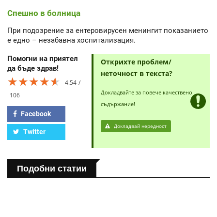
Спешно в болница
При подозрение за ентеровирусен менингит показанието
е едно – незабавна хоспитализация.
Помогни на приятел
Открихте проблем/
да бъде здрав!
неточност в текста?
★★★★★
★★★★★
★★★★★
4.54
Докладвайте за повече качествено
106
съдържание!
Facebook
Докладвай нередност
Twitter
Подобни статии
ПОЛЕЗНО