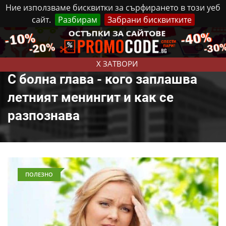
Ние използваме бисквитки за сърфирането в този уеб
сайт.
Разбирам
Забрани бисквитките
Реклама
Контакти
Петък, 7 Август, 2026
X ЗАТВОРИ
С болна глава - кого заплашва
летният менингит и как се
разпознава
ПОЛЕЗНО