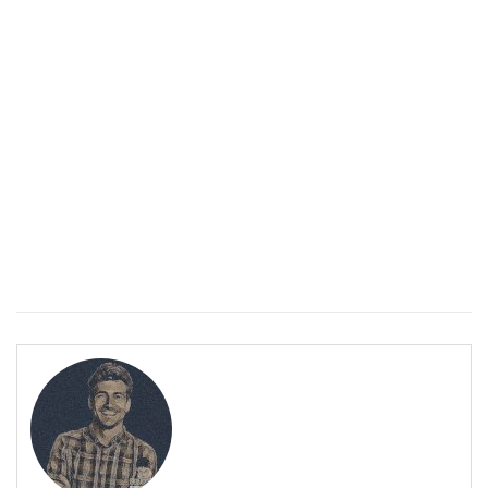
Спастичен колит: Как да разберем, че го имаме
ПОЛЕЗНО
Спастичен колит: Как да разберем, че го имаме