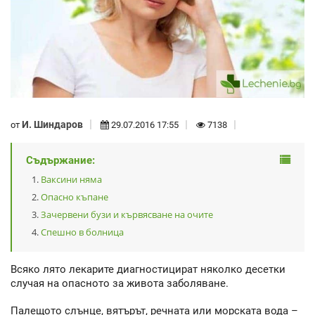
И. Шиндаров
от
29.07.2016 17:55
7138
Съдържание:
Ваксини няма
Опасно къпане
Зачервени бузи и кървясване на очите
Спешно в болница
Всяко лято лекарите диагностицират няколко десетки
случая на опасното за живота заболяване.
Палещото слънце, вятърът, речната или морската вода –