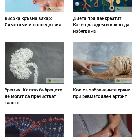
Висока кръвна захар:
Диета при панкреатит:
Симптоми и последствия
Kакво да ядем и какво да
избягваме
Уремия: Когато бъбреците
Кои са забранените храни
не могат да пречистват
при ревматоиден артрит
тялото