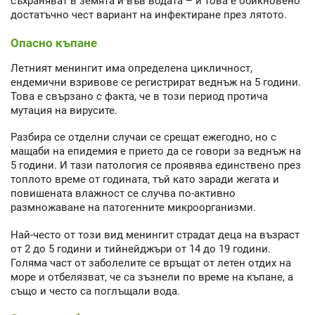
съхраняват в земята и във водата – и това е обикновено
достатъчно чест вариант на инфектиране през лятото.
Опасно къпане
Летният менингит има определена цикличност,
ендемични взривове се регистрират веднъж на 5 години.
Това е свързано с факта, че в този период протича
мутация на вирусите.
Разбира се отделни случаи се срещат ежегодно, но с
мащаби на епидемия е прието да се говори за веднъж на
5 години. И тази патология се проявява единствено през
топлото време от годината, тъй като заради жегата и
повишената влажност се случва по-активно
размножаване на патогенните микроорганизми.
Най-често от този вид менингит страдат деца на възраст
от 2 до 5 години и тийнейджъри от 14 до 19 години.
Голяма част от заболелите се връщат от летен отдих на
море и отбелязват, че са зъзнели по време на къпане, а
също и често са поглъщали вода.