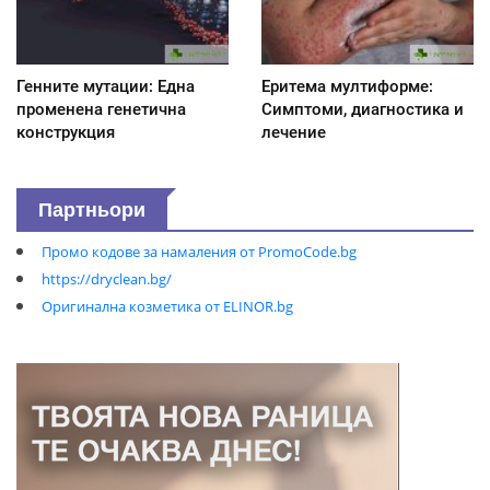
Генните мутации: Една
Еритема мултиформе:
променена генетична
Симптоми, диагностика и
конструкция
лечение
Партньори
Промо кодове за намаления от PromoCode.bg
https://dryclean.bg/
Оригинална козметика от ELINOR.bg