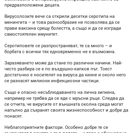
предразположени децата.
Вирусолозите вече са открили десетки серотипа на
менингита – и това разнообразие не позволява да се
прави ваксина срещу болестта, а също и да се изгради
самостоятелен имунитет.
Серотиповете се разпространяват, те са много – и
борбата с всички тях едновременно не е възможна.
Заразяването може да стане по различни начини. Най-
често разбира се е по въздушно-капков път. Тоест
достатъчно е носителят на вируса да кихне и около него
се разнасят милиони инфекциозни частици.
Също е опасно несъблюдаването на лична хигиена,
например не трябва да се яде с мръсни ръце. Следва да
се отчита, че вирусите от външната околна среда могат
напълно да съхранят своята жизнеспособност и добре да
понасят.
Неблагоприятните фактори. Особено добре те се