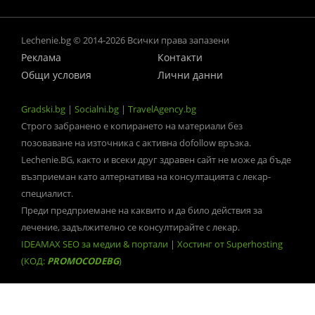
Lechenie.bg © 2014-2026 Всички права запазени
Реклама
Контакти
Общи условия
Лични данни
Gradski.bg
|
Socialni.bg
|
TravelAgency.bg
Строго забранено е копирането на материали без
позоваване на източника с активна dofollow връзка.
Lechenie.BG, както и всеки друг здравен сайт не може да бъде
възприеман като алтернатива на консултацията с лекар-
специалист.
Преди предприемане на каквито и да било действия за
лечение, задължително се консултирайте с лекар.
IDEAMAX SEO за медии & портали
|
Хостинг от Superhosting
(КОД:
PROMOCODEBG
)