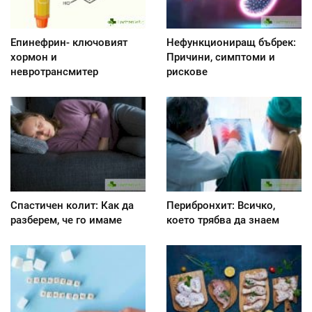
Епинефрин- ключовият
Нефункциониращ бъбрек:
хормон и
Причини, симптоми и
невротрансмитер
рискове
Спастичен колит: Как да
Перибронхит: Всичко,
разберем, че го имаме
което трябва да знаем