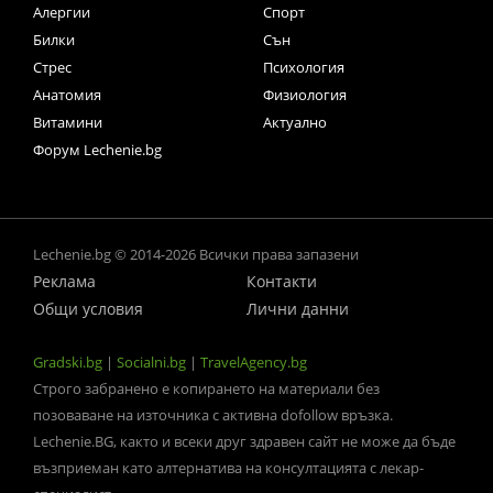
Алергии
Спорт
Билки
Сън
Стрес
Психология
Анатомия
Физиология
Витамини
Актуално
Форум Lechenie.bg
Lechenie.bg © 2014-2026 Всички права запазени
Реклама
Контакти
Общи условия
Лични данни
Gradski.bg
|
Socialni.bg
|
TravelAgency.bg
Строго забранено е копирането на материали без
позоваване на източника с активна dofollow връзка.
Lechenie.BG, както и всеки друг здравен сайт не може да бъде
възприеман като алтернатива на консултацията с лекар-