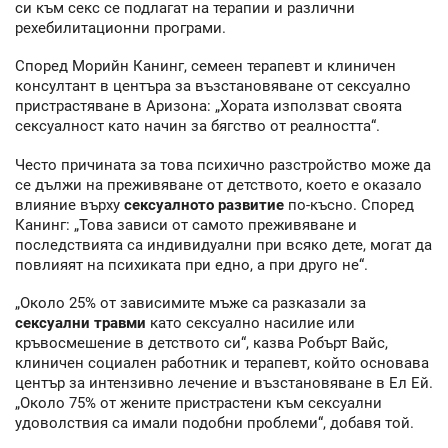
си към секс се подлагат на терапии и различни
рехебилитационни програми.
Според Морийн Канинг, семеен терапевт и клиничен
консултант в центъра за възстановяване от сексуално
пристрастяване в Аризона: „Хората използват своята
сексуалност като начин за бягство от реалността“.
Често причината за това психично разстройство може да
се дължи на преживяване от детството, което е оказало
влияние върху
сексуалното развитие
по-късно. Според
Канинг: „Това зависи от самото преживяване и
последствията са индивидуални при всяко дете, могат да
повлияят на психиката при едно, а при друго не“.
„Около 25% от зависимите мъже са разказали за
сексуални травми
като сексуално насилие или
кръвосмешение в детството си“, казва Робърт Вайс,
клиничен социален работник и терапевт, който основава
център за интензивно лечение и възстановяване в Ел Ей.
„Около 75% от жените пристрастени към сексуални
удоволствия са имали подобни проблеми“, добавя той.