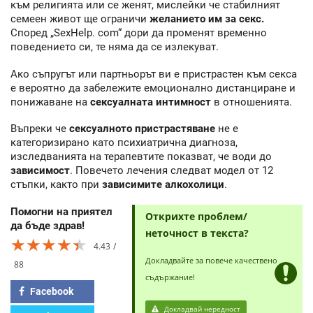
към религията или се женят, мислейки че стабилният
семеен живот ще ограничи
желанието им за секс.
Според „SexHelp. com“ дори да променят временно
поведението си, те няма да се излекуват.
Ако съпругът или партньорът ви е пристрастен към секса
е вероятно да забележите емоционално дистанциране и
понижаване на
сексуалната интимност
в отношенията.
Въпреки че
сексуалното пристрастяване
не е
категоризирано като психиатрична диагноза,
изследванията на терапевтите показват, че води до
зависимост
. Повечето лечения следват модел от 12
стъпки, както при
зависимите алкохолици
.
Помогни на приятел
Открихте проблем/
да бъде здрав!
неточност в текста?
★★★★★
★★★★★
★★★★★
4.43
Докладвайте за повече качествено
88
съдържание!
Facebook
Докладвай нередност