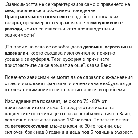
„Зависимостта не се характеризира само с правенето на
секс
, появява се и обсесивно поведение.
Пристрастяването към секс
е подобно на това към
хазарта, прекомерното упражняване и
импулсивните
разходи
, които са известни като производствени
зависимости“.
„По време на секс се освобождава
допамин
,
серотонин
и
адреналин
, което създава изключително приятно
усещане за
еуфория
. Тази еуфория е причината
пристрастните да се връщат за още“, казва Вайс.
Повечето зависими не могат да се справят с ежедневния
стрес и използват фантазия и интензивна възбуда, за да
отвлекат вниманието си от застигналите ги проблеми.
Изследванията показват, че около 75 - 80% от
пристрастените са мъже. Според статистиката на
пациентите посетили центъра за рехабилитация на Вайс,
седмично постъпват около 150 човека. Повечето от тях
са
хетеросексуални
мъже в края на 30-те години, със
сключен брак над 8 години и деца под 5 годишна възраст.