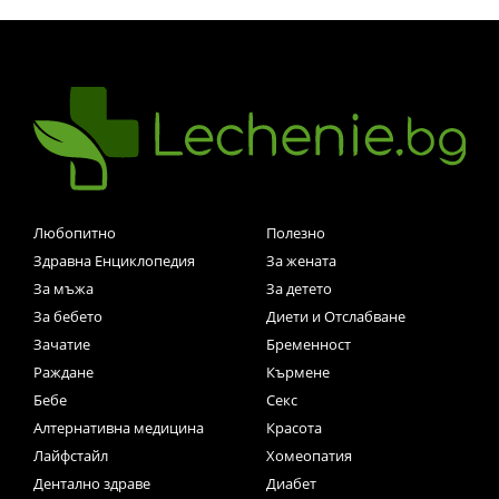
Любопитно
Полезно
Здравна Енциклопедия
За жената
За мъжа
За детето
За бебето
Диети и Отслабване
Зачатие
Бременност
Раждане
Кърмене
Бебе
Секс
Алтернативна медицина
Красота
Лайфстайл
Хомеопатия
Дентално здраве
Диабет