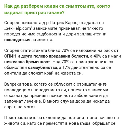
Как да разберем какви са симптомите, които
издават пристрастяване?
Според психолога д-р Патрик Карнс, създател на
„SexHelp.com“ зависимите признават, че тяхното
поведение има съдбоносни и дори заплашителни
последствия
за живота.
Според статистиката близо 70% са изложени на риск от
СПИН
и други
полово предавани болести
, а 40% са имали
нежелана бременност
. Над 70% от пристрастените са
обмисляли
самоубийство
, а 17% действително са се
опитали да сложат край на живота си.
Въпреки това, когато се сблъскат с отрицателните
последици от поведението си, повечето зависими
отказват да признаят психичното заболяване и да
започнат лечение. В много случаи дори да искат да
спрат, не могат.
Пристрастените са склонни да поставят ново начало на
живота си, като се преместят в нова къща, обръщат се