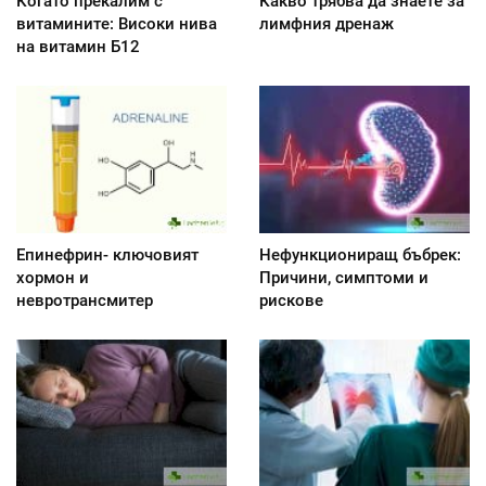
Когато прекалим с
Какво трябва да знаете за
витамините: Високи нива
лимфния дренаж
на витамин Б12
Епинефрин- ключовият
Нефункциониращ бъбрек:
хормон и
Причини, симптоми и
невротрансмитер
рискове