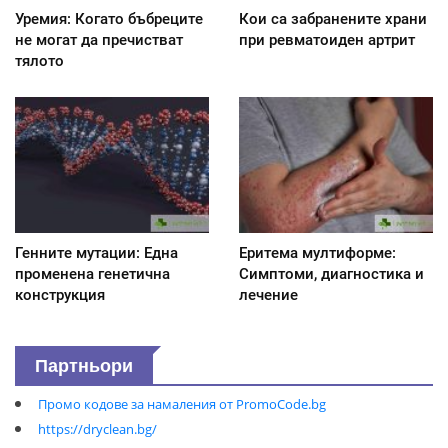
Уремия: Когато бъбреците
Кои са забранените храни
не могат да пречистват
при ревматоиден артрит
тялото
Генните мутации: Една
Еритема мултиформе:
променена генетична
Симптоми, диагностика и
конструкция
лечение
Партньори
Промо кодове за намаления от PromoCode.bg
https://dryclean.bg/