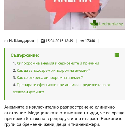
И. Шиндаров
от
15.04.2016 13:49
17340
Съдържание:
Хипохромна анемия и сериозните ѝ причини
Как да заподозрем хипохромна анемия?
Как се открива хипохромна анемия?
Препарати ефективни при анемия, предизвикана от
железен дефицит
Анемията е изключително разпространено клинично
състояние. Медицинската статистика твърди, че се среща
при всяка 5-та жена в репродуктивна възраст. Рисковите
групи са бременни жени, деца и тийнейджъри.