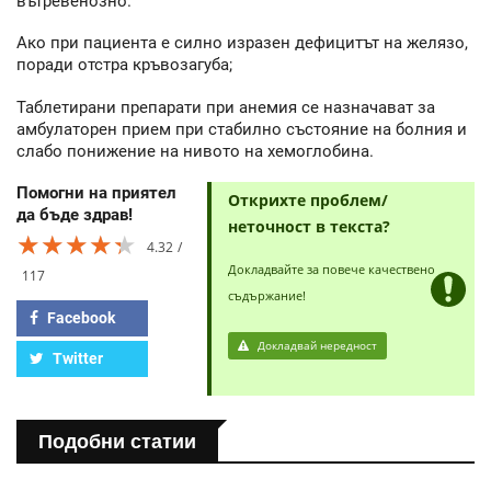
вътревенозно.
Ако при пациента е силно изразен дефицитът на желязо,
поради отстра кръвозагуба;
Таблетирани препарати при анемия се назначават за
амбулаторен прием при стабилно състояние на болния и
слабо понижение на нивото на хемоглобина.
Помогни на приятел
Открихте проблем/
да бъде здрав!
неточност в текста?
★★★★★
★★★★★
★★★★★
4.32
Докладвайте за повече качествено
117
съдържание!
Facebook
Докладвай нередност
Twitter
Подобни статии