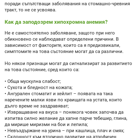
поради съпътстващи заболявания на стомашно-чревния
тракт, то не се усвоява.
Как да заподозрем хипохромна анемия?
Не е самостоятелно заболяване, защото при него
обикновено се наблюдават определени причини. В
зависимост от факторите, които са я предизвикали,
симптомите на това състояние могат да са различни.
Но някои признаци могат да сигнализират за развитието
на това състояние, сред които са:
• Обща мускулна слабост;
• Сухота и бледност на кожата;
• Ангурален стоматит и хейлит – появата на така
наречените малки язви по краищата на устата, които
дълго време не заздравяват;
• Извращаване на вкуса – понякога човек започва да
изпитва силно желание да хапне парче тебешир, глина,
да мирише миризми на бои и лепила;
• Невъздържане на урина – при кашлица, плач и смях;
• Склонност към вторично развитие на атрофичен