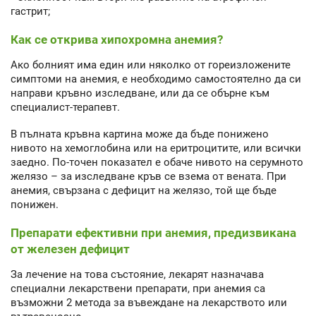
гастрит;
Как се открива хипохромна анемия?
Ако болният има един или няколко от гореизложените
симптоми на анемия, е необходимо самостоятелно да си
направи кръвно изследване, или да се обърне към
специалист-терапевт.
В пълната кръвна картина може да бъде понижено
нивото на хемоглобина или на еритроцитите, или всички
заедно. По-точен показател е обаче нивото на серумното
желязо – за изследване кръв се взема от вената. При
анемия, свързана с дефицит на желязо, той ще бъде
понижен.
Препарати ефективни при анемия, предизвикана
от железен дефицит
За лечение на това състояние, лекарят назначава
специални лекарствени препарати, при анемия са
възможни 2 метода за въвеждане на лекарството или