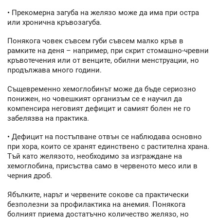
• Прекомерна загуба на желязо може да има при остра
или хронична кръвозагуба.
Понякога човек съвсем губи съвсем малко кръв в
рамките на деня – например, при скрит стомашно-чревни
кръвотечения или от венците, обилни менструации, но
продължава много години.
Същевременно хемоглобинът може да бъде сериозно
понижен, но човешкият организъм се е научил да
компенсира неговият дефицит и самият болен не го
забелязва на практика.
• Дефицит на постъпване отвън се наблюдава основно
при хора, които се хранят единствено с растителна храна.
Тъй като желязото, необходимо за изграждане на
хемоглобина, присъства само в червеното месо или в
черния дроб.
Ябълките, нарът и червените сокове са практически
безполезни за профилактика на анемия. Понякога
болният приема достатъчно количество желязо, но