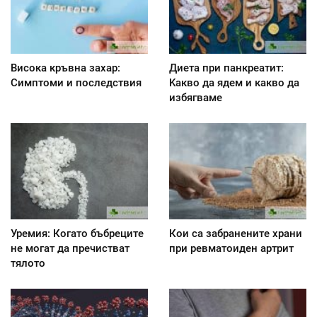
Висока кръвна захар:
Диета при панкреатит:
Симптоми и последствия
Kакво да ядем и какво да
избягваме
Уремия: Когато бъбреците
Кои са забранените храни
не могат да пречистват
при ревматоиден артрит
тялото