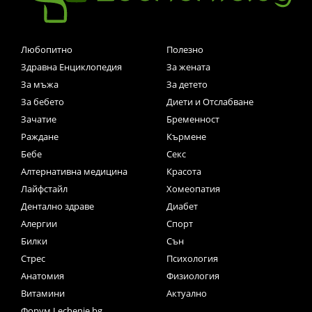
Любопитно
Полезно
Здравна Енциклопедия
За жената
За мъжа
За детето
За бебето
Диети и Отслабване
Зачатие
Бременност
Раждане
Кърмене
Бебе
Секс
Алтернативна медицина
Красота
Лайфстайл
Хомеопатия
Дентално здраве
Диабет
Алергии
Спорт
Билки
Сън
Стрес
Психология
Анатомия
Физиология
Витамини
Актуално
Форум Lechenie.bg