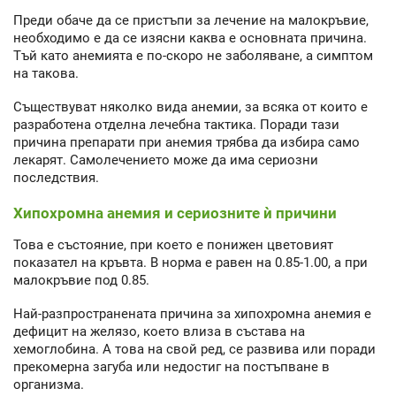
Преди обаче да се пристъпи за лечение на малокръвие,
необходимо е да се изясни каква е основната причина.
Тъй като анемията е по-скоро не заболяване, а симптом
на такова.
Съществуват няколко вида анемии, за всяка от които е
разработена отделна лечебна тактика. Поради тази
причина препарати при анемия трябва да избира само
лекарят. Самолечението може да има сериозни
последствия.
Хипохромна анемия и сериозните ѝ причини
Това е състояние, при което е понижен цветовият
показател на кръвта. В норма е равен на 0.85-1.00, а при
малокръвие под 0.85.
Най-разпространената причина за хипохромна анемия е
дефицит на желязо, което влиза в състава на
хемоглобина. А това на свой ред, се развива или поради
прекомерна загуба или недостиг на постъпване в
организма.