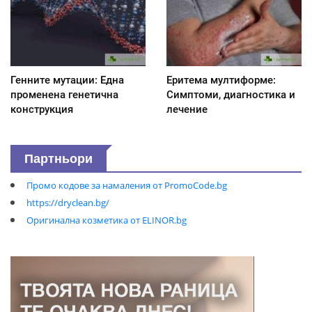
Генните мутации: Една
Еритема мултиформе:
променена генетична
Симптоми, диагностика и
конструкция
лечение
Партньори
Промо кодове за намаления от PromoCode.bg
https://dryclean.bg/
Оригинална козметика от ELINOR.bg