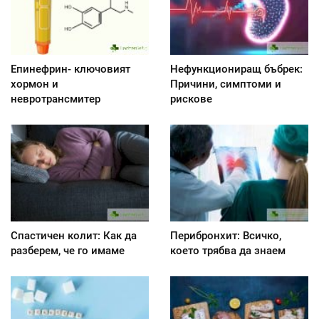
Епинефрин- ключовият
Нефункциониращ бъбрек:
хормон и
Причини, симптоми и
невротрансмитер
рискове
Спастичен колит: Как да
Перибронхит: Всичко,
разберем, че го имаме
което трябва да знаем