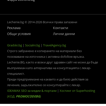
Lechenie.bg © 2014-2026 Всички права запазени
Реклама
Контакти
Общи условия
Лични данни
Gradski.bg
|
Socialni.bg
|
TravelAgency.bg
Строго забранено е копирането на материали без
позоваване на източника с активна dofollow връзка.
Lechenie.BG, както и всеки друг здравен сайт не може да бъде
възприеман като алтернатива на консултацията с лекар-
специалист.
Преди предприемане на каквито и да било действия за
лечение, задължително се консултирайте с лекар.
IDEAMAX SEO за медии & портали
|
Хостинг от Superhosting
(КОД:
PROMOCODEBG
)