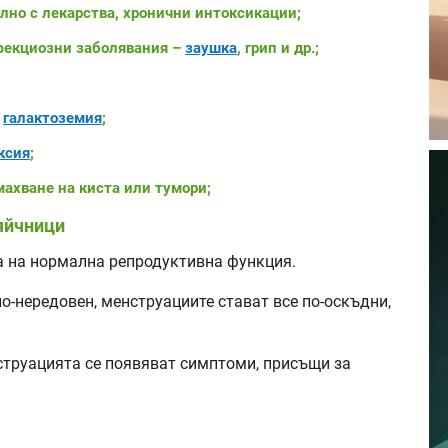
лно с лекарства, хронични интоксикации;
фекциозни заболявания –
заушка
, грип и др.;
о
галактоземия
;
ксия
;
махване на киста или тумори;
яйчници
 на нормална репродуктивна функция.
по-нередовен, менструациите стават все по-оскъдни,
струацията се появяват симптоми, присъщи за