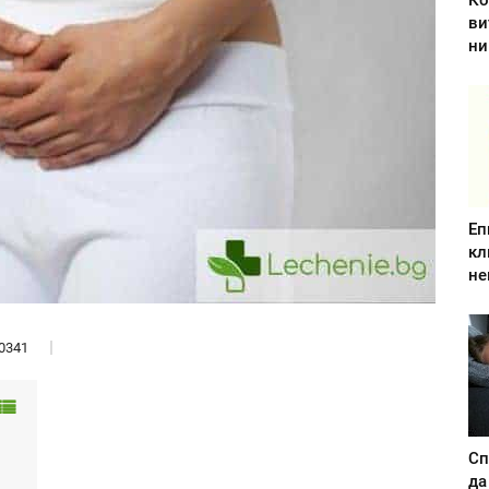
Ко
ви
ни
Еп
кл
не
0341
Сп
да