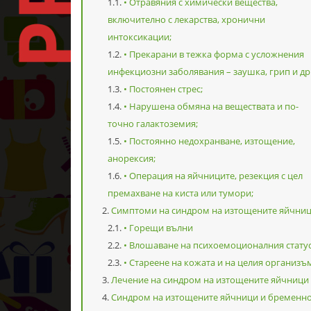
• Отравяния с химически вещества,
включително с лекарства, хронични
интоксикации;
• Прекарани в тежка форма с усложнения
инфекциозни заболявания – заушка, грип и др.
• Постоянен стрес;
• Нарушена обмяна на веществата и по-
точно галактоземия;
• Постоянно недохранване, изтощение,
анорексия;
• Операция на яйчниците, резекция с цел
премахване на киста или тумори;
Симптоми на синдром на изтощените яйчни
• Горещи вълни
• Влошаване на психоемоционалния стату
• Стареене на кожата и на целия организъ
Лечение на синдром на изтощените яйчници
Синдром на изтощените яйчници и бременно