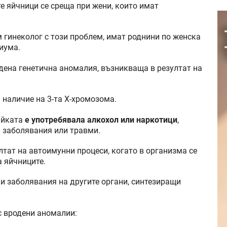
е яйчници се среща при жени, които имат
м гинеколог с този проблем, имат роднини по женска
иума.
дена генетична аномалия, възникваща в резултат на
 наличие на 3-та Х-хромозома.
айката
е употребявала алкохол или наркотици
,
и заболявания или травми.
лтат на автоимунни процеси, когато в организма се
а яйчниците.
ни заболявания на другите органи, синтезиращи
с вродени аномалии: