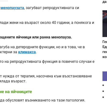
да
а
менопаузата
, загубват репродуктивната си
ади жени на възраст около 40 години, а понякога и
ощените яйчници или ранна менопауза.
Ге
Ед
губа на детеродните функции, но и в това, че в
ге
актерни за
климакса
.
ко
то на репродуктивната функция в повечето случаи е
т нужда от терапия, насочена към възстановяване
млада възраст.
е на яйчниците
 да обусловят възникването на тази патология.