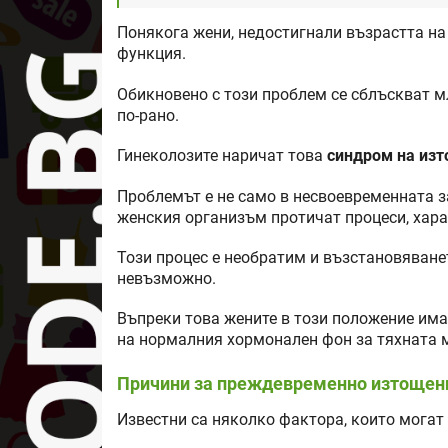
Понякога жени, недостигнали възрастта н
функция.
Обикновено с този проблем се сблъскват мл
по-рано.
Гинеколозите наричат това
синдром на изт
Проблемът е не само в несвоевременната за
женския организъм протичат процеси, хар
Този процес е необратим и възстановяване
невъзможно.
Въпреки това жените в този положение има
на нормалния хормонален фон за тяхната 
Причини за преждевременно изтощени
Известни са няколко фактора, които могат