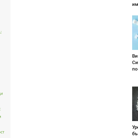
им
;
Ви
Си
по
ци
с
м
Ур
ст
бъ