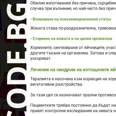
Обилни изпотявания без причина, сърцебиен
случва при вълнение, но най-често без прич
• Влошаване на психоемоционалния статус
Жената става по-раздразнителна, тревожна,
• Стареене на кожата и на целия организъм
Хормоните, синтезирани от яйчниците, учас
другите тъкани на организма. Затова и сле
ускоряват.
Лечение на синдром на изтощените я
Терапията е насочена към корекция на хор
вегетативни разстройства.
За тази цел се назначават орални противо
Пациентките трябва постоянно да бъдат на
правят контролни изследвания на нивата н