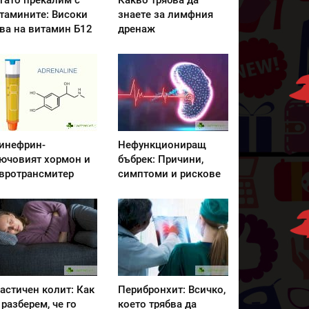
гато прекалим с
Какво трябва да
тамините: Високи
знаете за лимфния
ва на витамин Б12
дренаж
инефрин-
Нефункциониращ
ючовият хормон и
бъбрек: Причини,
вротрансмитер
симптоми и рискове
астичен колит: Как
Перибронхит: Всичко,
 разберем, че го
което трябва да