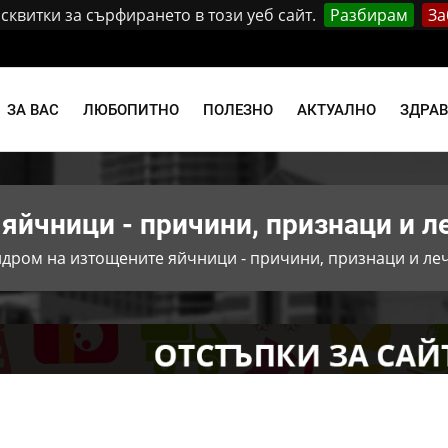
квитки за сърфирането в този уеб сайт.
Разбирам
За
и
ЗА ВАС
ЛЮБОПИТНО
ПОЛЕЗНО
АКТУАЛНО
ЗДРА
яйчници - причини, признаци и л
дром на изтощените яйчници - причини, признаци и ле