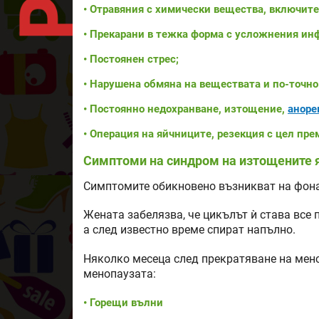
• Отравяния с химически вещества, включите
• Прекарани в тежка форма с усложнения ин
• Постоянен стрес;
• Нарушена обмяна на веществата и по-точн
• Постоянно недохранване, изтощение,
аноре
• Операция на яйчниците, резекция с цел пре
Симптоми на синдром на изтощените 
Симптомите обикновено възникват на фона
Жената забелязва, че цикълът ѝ става все 
а след известно време спират напълно.
Няколко месеца след прекратяване на мен
менопаузата:
• Горещи вълни