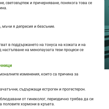
е, световъртеж и причерняване, понякога това се
ина.
 мъчи я депресия и безсъние.
тват в поддържането на тонуса на кожата и на
д настъпване на менопаузата тези процеси се
йчници
моналните изменения, които са причина за
зачатъчни, съдържащи естроген и прогестерон.
блюдавани от гинеколог, периодично трябва да си
а половите хормони в кръвта.