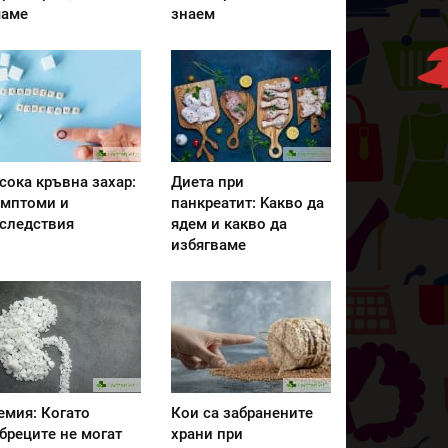
аме
знаем
сока кръвна захар:
Диета при
мптоми и
панкреатит: Kакво да
следствия
ядем и какво да
избягваме
емия: Когато
Кои са забранените
бреците не могат
храни при