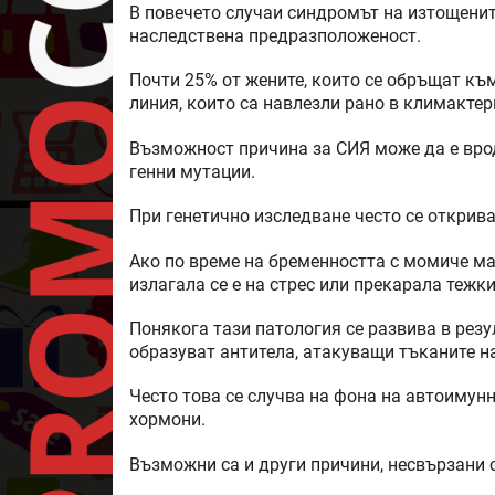
В повечето случаи синдромът на изтощенит
наследствена предразположеност.
Почти 25% от жените, които се обръщат къ
линия, които са навлезли рано в климактер
Възможност причина за СИЯ може да е вро
генни мутации.
При генетично изследване често се открива
Ако по време на бременността с момиче м
излагала се е на стрес или прекарала тежк
Понякога тази патология се развива в резу
образуват антитела, атакуващи тъканите н
Често това се случва на фона на автоимун
хормони.
Възможни са и други причини, несвързани 