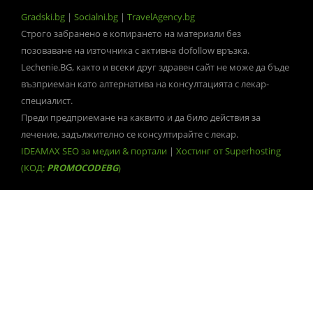
Gradski.bg
|
Socialni.bg
|
TravelAgency.bg
Строго забранено е копирането на материали без
позоваване на източника с активна dofollow връзка.
Lechenie.BG, както и всеки друг здравен сайт не може да бъде
възприеман като алтернатива на консултацията с лекар-
специалист.
Преди предприемане на каквито и да било действия за
лечение, задължително се консултирайте с лекар.
IDEAMAX SEO за медии & портали
|
Хостинг от Superhosting
(КОД:
PROMOCODEBG
)