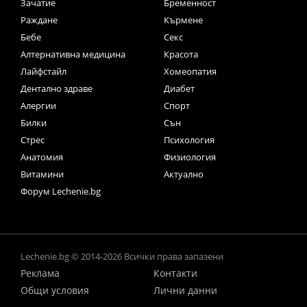
Зачатие
Бременност
Раждане
Кърмене
Бебе
Секс
Алтернативна медицина
Красота
Лайфстайл
Хомеопатия
Дентално здраве
Диабет
Алергии
Спорт
Билки
Сън
Стрес
Психология
Анатомия
Физиология
Витамини
Актуално
Форум Lechenie.bg
Lechenie.bg © 2014-2026 Всички права запазени
Реклама
Контакти
Общи условия
Лични данни