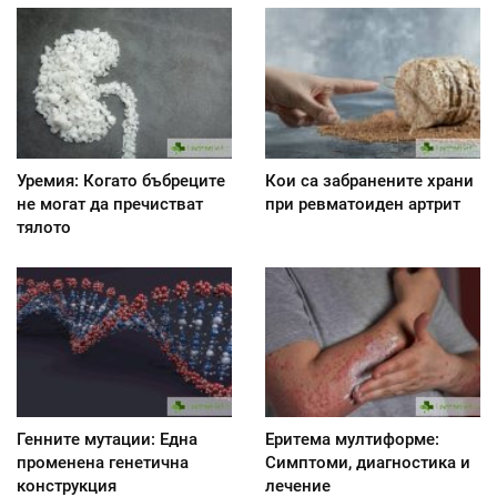
Уремия: Когато бъбреците
Кои са забранените храни
не могат да пречистват
при ревматоиден артрит
тялото
Генните мутации: Една
Еритема мултиформе:
променена генетична
Симптоми, диагностика и
конструкция
лечение