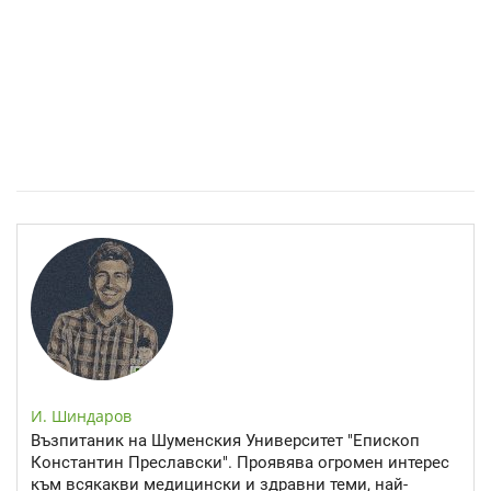
Епинефрин- ключовият хормон и невротрансмитер
И. Шиндаров
Възпитаник на Шуменския Университет "Епископ
Константин Преславски". Проявява огромен интерес
към всякакви медицински и здравни теми, най-