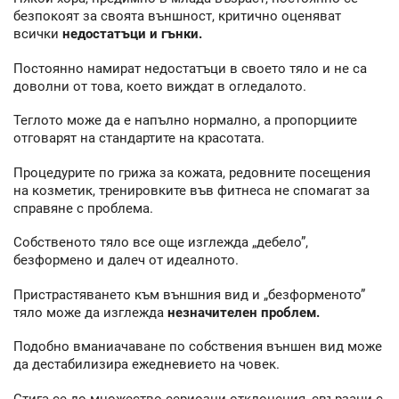
безпокоят за своята външност, критично оценяват
всички
недостатъци и гънки.
Постоянно намират недостатъци в своето тяло и не са
доволни от това, което виждат в огледалото.
Теглото може да е напълно нормално, а пропорциите
отговарят на стандартите на красотата.
Процедурите по грижа за кожата, редовните посещения
на козметик, тренировките във фитнеса не спомагат за
справяне с проблема.
Собственото тяло все още изглежда „дебело”,
безформено и далеч от идеалното.
Пристрастяването към външния вид и „безформеното”
тяло може да изглежда
незначителен проблем.
Подобно вманиачаване по собствения външен вид може
да дестабилизира ежедневието на човек.
Стига се до множество сериозни отклонения, свързани с