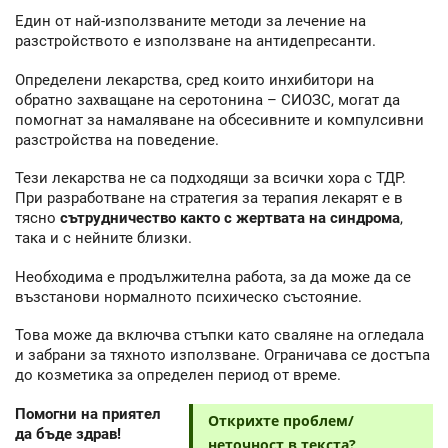
Един от най-използваните методи за лечение на
разстройството е използване на антидепресанти.
Определени лекарства, сред които инхибитори на
обратно захващане на серотонина – СИОЗС, могат да
помогнат за намаляване на обсесивните и компулсивни
разстройства на поведение.
Тези лекарства не са подходящи за всички хора с ТДР.
При разработване на стратегия за терапия лекарят е в
тясно
сътрудничество както с жертвата на синдрома
,
така и с нейните близки.
Необходима е продължителна работа, за да може да се
възстанови нормалното психическо състояние.
Това може да включва стъпки като сваляне на огледала
и забрани за тяхното използване. Ограничава се достъпа
до козметика за определен период от време.
Помогни на приятел
Открихте проблем/
да бъде здрав!
неточност в текста?