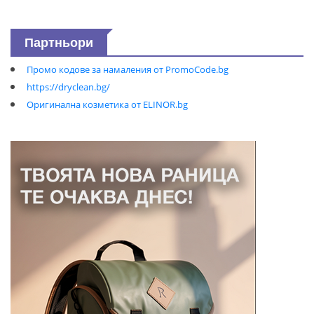
Партньори
Промо кодове за намаления от PromoCode.bg
https://dryclean.bg/
Оригинална козметика от ELINOR.bg