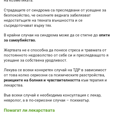
на козметиката.
Страдащите от синдрома са преследвани от усещане за
безпокойство, че околните веднага забелязват
недостатъците на тяхната външността и се
съсредоточават върху тях.
В крайни случаи на синдрома може да се стигне до
опити
за самоубийство.
Жертвата не е способна да понесе стреса и травмата от
постоянното недоволство от себе си и преследващото я
усещане за собствена уродливост.
Лекува се всеки конкретен случай на ТДР в зависимост
от това колко сериозни са психическите разстройства,
реакциите на болния и чувствителността
към терапия и
лекарства.
Във всеки случай е необходима консултация с лекар,
невролог, а в по-сериозни случаи – психиатър.
Помагат ли лекарствата