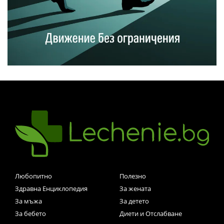
Любопитно
Полезно
Здравна Енциклопедия
За жената
За мъжа
За детето
За бебето
Диети и Отслабване