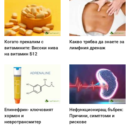
Когато прекалим с
Какво трябва да знаете за
витамините: Високи нива
лимфния дренаж
на витамин Б12
Епинефрин- ключовият
Нефункциониращ бъбрек:
хормон и
Причини, симптоми и
невротрансмитер
рискове