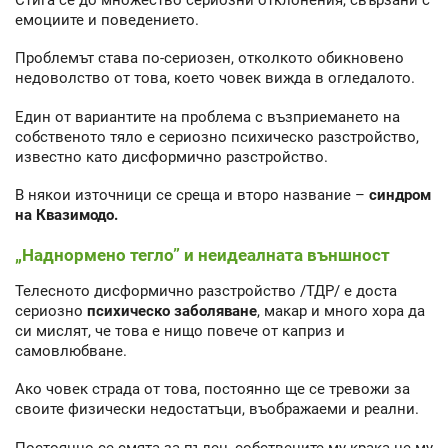
емоциите и поведението.
Проблемът става по-сериозен, отколкото обикновено
недоволство от това, което човек вижда в огледалото.
Един от вариантите на проблема с възприемането на
собственото тяло е сериозно психическо разстройство,
известно като дисформично разстройство.
В някои източници се среща и второ название –
синдром
на Квазимодо.
„Наднормено тегло” и неидеалната външност
Телесното дисформично разстройство /ТДР/ е доста
сериозно
психическо заболяване
, макар и много хора да
си мислят, че това е нищо повече от каприз и
самовлюбване.
Ако човек страда от това, постоянно ще се тревожи за
своите физически недостатъци, въображаеми и реални.
Постоянно се смята за пълен, собствените му крака не му