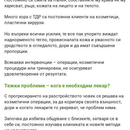
харесват, ръце, кожата на лицето и на тялото.
Много хора с ТДР са постоянни клиенти на козметици,
пластични хирурзи.
Но въпреки всички усилия, те все пак упорито виждат
наднорменото тегло, провисналата кожа и ужасното си
уродството в огледалото, дори и да имат съвършени
пропорции.
Всякакви интервенции – операции, козметични
процедури или тренировки, не осигуряват
удовлетворение от резултата.
Тежки проблеми – кога е необходим лекар?
С прогресирането на разстройството човек се решава на
козметични операции, за да коригира своята външност,
дори и когато лекарите го уверяват, че проблем няма.
Започва да избягва общуване с близките, затваря се в
себе си, постоянно изучава клиниката и новите методи