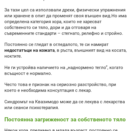
За тази цел са използвали дрехи, физически упражнения
или хранене в опит да променят своя външен вид.Но има
определена категория хора, които не харесват
собственото си тяло, дори и да отговаря на
съвременните стандарти – стегнато, релефно и стройно.
Постоянно се гледат в огледалото, те си намират
недостатъци на кожата
, в ръста, външният вид на косата,
ноктите.
Не ги устройва наличието на „наднормено тегло”, когато
всъщност е нормално.
Често това е признак на сериозно разстройство, при
което е необходима консултация с лекар.
Синдромът на Квазимодо може да се лекува с лекарства
или сеанси психотерапия.
Постоянна загриженост за собственото тяло
Някои хора, предимно в млада възраст, постоянно се