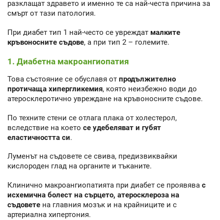
разклащат здравето и именно те са най-честа причина за
смърт от тази патология.
При диабет тип 1 най-често се увреждат
малките
кръвоносните съдове
, а при тип 2 – големите.
1. Диабетна макроангиопатия
Това състояние се обуславя от
продължително
протичаща хипергликемия
, която неизбежно води до
атеросклеротично увреждане на кръвоносните съдове.
По техните стени се отлага плака от холестерол,
вследствие на което
се удебеляват и губят
еластичността си
.
Луменът на съдовете се свива, предизвиквайки
кислороден глад на органите и тъканите.
Клинично макроангиопатията при диабет се проявява
с
исхемична болест на сърцето, атеросклероза на
съдовете
на главния мозък и на крайниците и с
артериална хипертония.