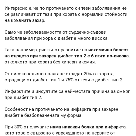
Интересно е, че по протичането си тези заболявания не
се различават от тези при хората с нормални стойности
на кръвната захар.
Само че заболеваемостта от сърдечно-съдови
заболявания при хора с диабет е много висока.
Така например, рискът от развитие на
исхемична болест
на сърцето при захарен диабет тип 2 е 6 пъти по-висока
,
отколкото при хората без хипергликемия.
От високо кръвно налягане страдат 20% от хората,
страдащи от диабет тип 1 и 75% от тези с диабет тип 2.
Инфарктите и инсултите са най-честата причина за смърт
при диабет тип 2.
Особеност на протичането на инфаркта при захарен
диабет е безболезнената му форма.
При 30% от случаите
няма никакви болки при инфаркта
,
като това е свързано с увреждането на нервите от