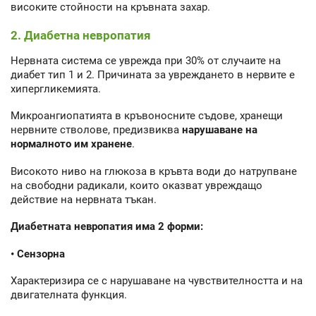
високите стойности на кръвната захар.
2. Диабетна невропатия
Нервната система се уврежда при 30% от случаите на
диабет тип 1 и 2. Причината за увреждането в нервите е
хипергликемията.
Микроангиопатията в кръвоносните съдове, хранещи
нервните стволове, предизвиква
нарушаване на
нормалното им хранене
.
Високото ниво на глюкоза в кръвта води до натрупване
на свободни радикали, които оказват увреждащо
действие на нервната тъкан.
Диабетната невропатия има 2 форми:
• Сензорна
Характеризира се с нарушаване на чувствителността и на
двигателната функция.