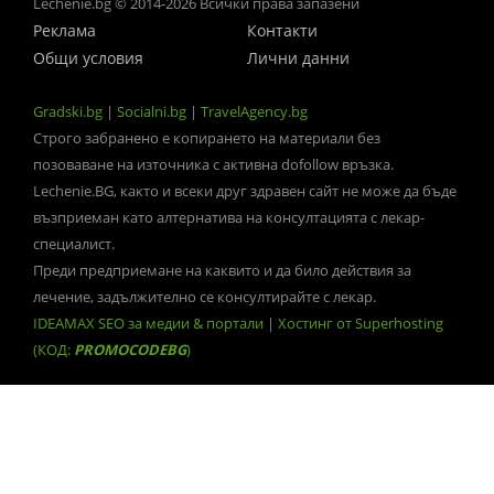
Lechenie.bg © 2014-2026 Всички права запазени
Реклама
Контакти
Общи условия
Лични данни
Gradski.bg
|
Socialni.bg
|
TravelAgency.bg
Строго забранено е копирането на материали без
позоваване на източника с активна dofollow връзка.
Lechenie.BG, както и всеки друг здравен сайт не може да бъде
възприеман като алтернатива на консултацията с лекар-
специалист.
Преди предприемане на каквито и да било действия за
лечение, задължително се консултирайте с лекар.
IDEAMAX SEO за медии & портали
|
Хостинг от Superhosting
(КОД:
PROMOCODEBG
)