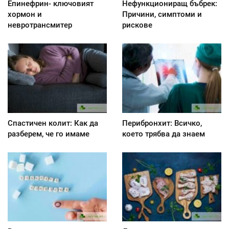
Епинефрин- ключовият
Нефункциониращ бъбрек:
хормон и
Причини, симптоми и
невротрансмитер
рискове
Спастичен колит: Как да
Перибронхит: Всичко,
разберем, че го имаме
което трябва да знаем