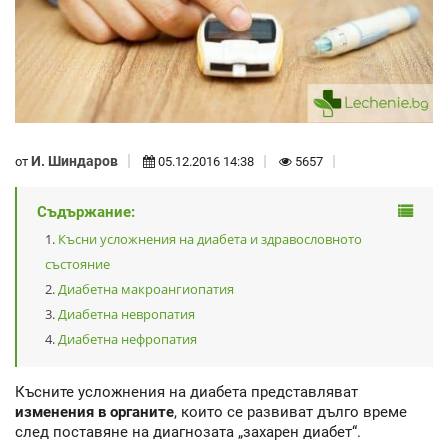
И. Шиндаров
от
05.12.2016 14:38
5657
Съдържание:
Късни усложнения на диабета и здравословното
състояние
Диабетна макроангиопатия
Диабетна невропатия
Диабетна нефропатия
Късните усложнения на диабета представляват
изменения в органите
, които се развиват дълго време
след поставяне на диагнозата „захарен диабет“.