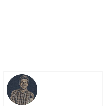
ПОЛЕЗНО
Спастичен колит: Как да разберем, че го имаме