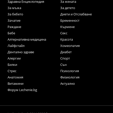
Здравна Енциклопедия
За жената
За мъжа
За детето
За бебето
Диети и Отслабване
Зачатие
Бременност
Раждане
Кърмене
Бебе
Секс
Алтернативна медицина
Красота
Лайфстайл
Хомеопатия
Дентално здраве
Диабет
Алергии
Спорт
Билки
Сън
Стрес
Психология
Анатомия
Физиология
Витамини
Актуално
Форум Lechenie.bg