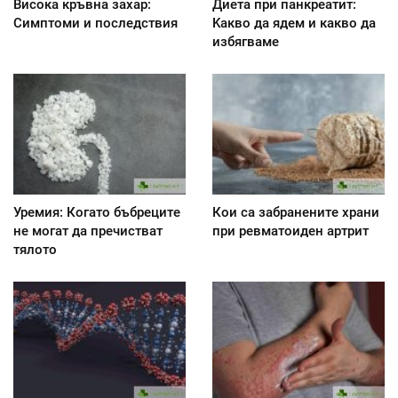
Висока кръвна захар:
Диета при панкреатит:
Симптоми и последствия
Kакво да ядем и какво да
избягваме
Уремия: Когато бъбреците
Кои са забранените храни
не могат да пречистват
при ревматоиден артрит
тялото