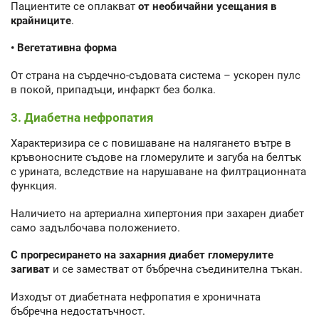
Пациентите се оплакват
от необичайни усещания в
крайниците
.
• Вегетативна форма
От страна на сърдечно-съдовата система – ускорен пулс
в покой, припадъци, инфаркт без болка.
3. Диабетна нефропатия
Характеризира се с повишаване на налягането вътре в
кръвоносните съдове на гломерулите и загуба на белтък
с урината, вследствие на нарушаване на филтрационната
функция.
Наличието на артериална хипертония при захарен диабет
само задълбочава положението.
С прогресирането на захарния диабет гломерулите
загиват
и се заместват от бъбречна съединителна тъкан.
Изходът от диабетната нефропатия е хроничната
бъбречна недостатъчност.