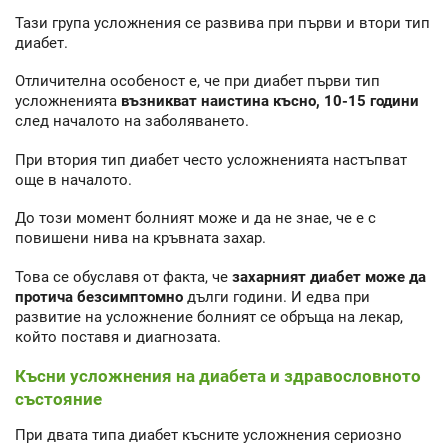
Тази група усложнения се развива при първи и втори тип
диабет.
Отличителна особеност е, че при диабет първи тип
усложненията
възникват наистина късно, 10-15 години
след началото на заболяването.
При втория тип диабет често усложненията настъпват
още в началото.
До този момент болният може и да не знае, че е с
повишени нива на кръвната захар.
Това се обуславя от факта, че
захарният диабет може да
протича безсимптомно
дълги години. И едва при
развитие на усложнение болният се обръща на лекар,
който поставя и диагнозата.
Късни усложнения на диабета и здравословното
състояние
При двата типа диабет късните усложнения сериозно