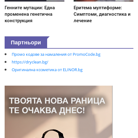
Генните мутации: Една
Еритема мултиформе:
променена генетична
Симптоми, диагностика и
конструкция
лечение
Партньори
Промо кодове за намаления от PromoCode.bg
https://dryclean.bg/
Оригинална козметика от ELINOR.bg