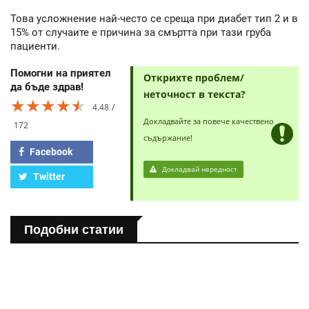
Това усложнение най-често се среща при диабет тип 2 и в
15% от случаите е причина за смъртта при тази груба
пациенти.
Помогни на приятел
Открихте проблем/
да бъде здрав!
неточност в текста?
★★★★★
★★★★★
★★★★★
4.48
Докладвайте за повече качествено
172
съдържание!
Facebook
Докладвай нередност
Twitter
Подобни статии
ПОЛЕЗНО