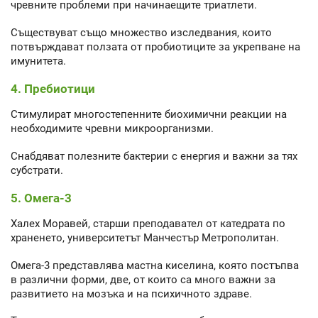
чревните проблеми при начинаещите триатлети.
Съществуват също множество изследвания, които
потвърждават ползата от пробиотиците за укрепване на
имунитета.
4. Пребиотици
Стимулират многостепенните биохимични реакции на
необходимите чревни микроорганизми.
Снабдяват полезните бактерии с енергия и важни за тях
субстрати.
5. Омега-3
Халех Моравей, старши преподавател от катедрата по
храненето, университетът Манчестър Метрополитан.
Омега-3 представлява мастна киселина, която постъпва
в различни форми, две, от които са много важни за
развитието на мозъка и на психичното здраве.