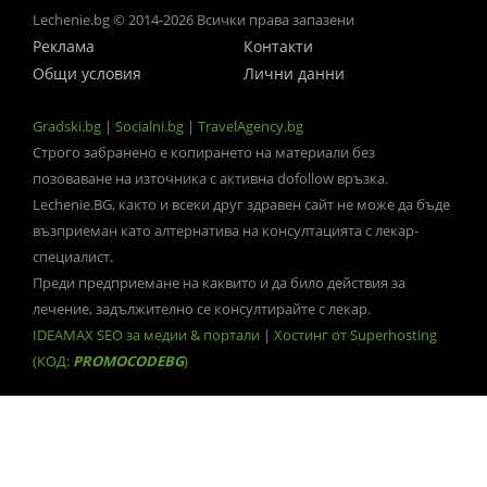
Lechenie.bg © 2014-2026 Всички права запазени
Реклама
Контакти
Общи условия
Лични данни
Gradski.bg
|
Socialni.bg
|
TravelAgency.bg
Строго забранено е копирането на материали без
позоваване на източника с активна dofollow връзка.
Lechenie.BG, както и всеки друг здравен сайт не може да бъде
възприеман като алтернатива на консултацията с лекар-
специалист.
Преди предприемане на каквито и да било действия за
лечение, задължително се консултирайте с лекар.
IDEAMAX SEO за медии & портали
|
Хостинг от Superhosting
(КОД:
PROMOCODEBG
)