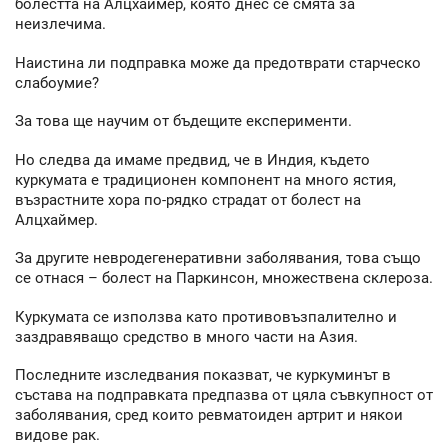
болестта на Алцхаймер, която днес се смята за
неизлечима.
Наистина ли подправка може да предотврати старческо
слабоумие?
За това ще научим от бъдещите експерименти.
Но следва да имаме предвид, че в Индия, където
куркумата е традиционен компонент на много ястия,
възрастните хора по-рядко страдат от болест на
Алцхаймер.
За другите невродегенеративни заболявания, това също
се отнася – болест на Паркинсон, множествена склероза.
Куркумата се използва като противовъзпалително и
заздравяващо средство в много части на Азия.
Последните изследвания показват, че куркуминът в
състава на подправката предпазва от цяла съвкупност от
заболявания, сред които ревматоиден артрит и някои
видове рак.