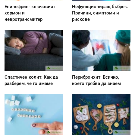
Епинефрин- ключовият
Нефункциониращ бъбрек:
хормон и
Причини, симптоми и
невротрансмитер
рискове
Спастичен колит: Как да
Перибронхит: Всичко,
разберем, че го имаме
което трябва да знаем