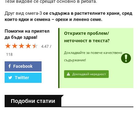
Тези видове се срещат основно в рибата.
Друг вид омега-3
се съдържа в растителните храни, сред
които ядки и семена – орехи и ленено семе.
Помогни на приятел
Открихте проблем/
да бъде здрав!
неточност в текста?
★★★★★
★★★★★
★★★★★
4.47
Докладвайте за повече качествено
118
съдържание!
Facebook
Докладвай нередност
Twitter
Подобни статии
ПОЛЕЗНО