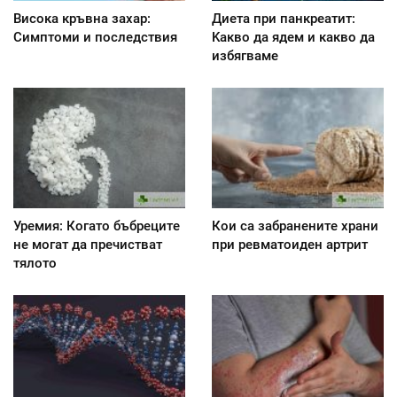
Висока кръвна захар:
Диета при панкреатит:
Симптоми и последствия
Kакво да ядем и какво да
избягваме
Уремия: Когато бъбреците
Кои са забранените храни
не могат да пречистват
при ревматоиден артрит
тялото