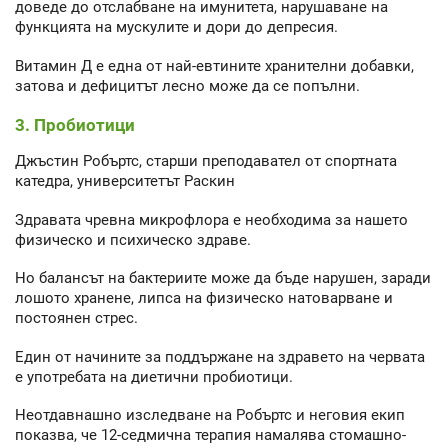
доведе до отслабване на имунитета, нарушаване на
функцията на мускулите и дори до депресия.
Витамин Д е една от най-евтините хранителни добавки,
затова и дефицитът лесно може да се попълни.
3. Пробиотици
Джъстин Робъртс, старши преподавател от спортната
катедра, университетът Раскин
Здравата чревна микрофлора е необходима за нашето
физическо и психическо здраве.
Но балансът на бактериите може да бъде нарушен, заради
лошото хранене, липса на физическо натоварване и
постоянен стрес.
Един от начините за поддържане на здравето на червата
е употребата на диетични пробиотици.
Неотдавнашно изследване на Робъртс и неговия екип
показва, че 12-седмична терапия намалява стомашно-