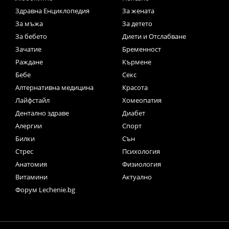
Здравна Енциклопедия
За жената
За мъжа
За детето
За бебето
Диети и Отслабване
Зачатие
Бременност
Раждане
Кърмене
Бебе
Секс
Алтернативна медицина
Красота
Лайфстайл
Хомеопатия
Дентално здраве
Диабет
Алергии
Спорт
Билки
Сън
Стрес
Психология
Анатомия
Физиология
Витамини
Актуално
Форум Lechenie.bg