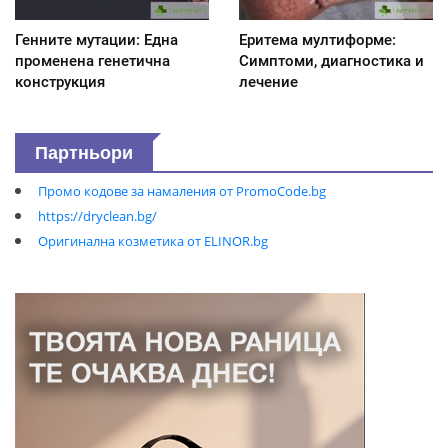
Генните мутации: Една
Еритема мултиформе:
променена генетична
Симптоми, диагностика и
конструкция
лечение
Партньори
Промо кодове за намаления от PromoCode.bg
https://dryclean.bg/
Оригинална козметика от ELINOR.bg