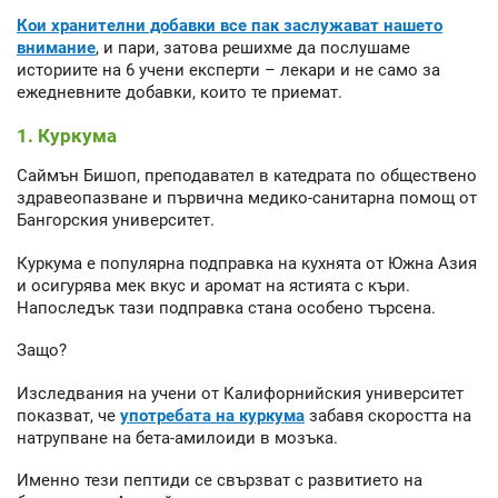
Кои хранителни добавки все пак заслужават нашето
внимание
, и пари, затова решихме да послушаме
историите на 6 учени експерти – лекари и не само за
ежедневните добавки, които те приемат.
1. Куркума
Саймън Бишоп, преподавател в катедрата по обществено
здравеопазване и първична медико-санитарна помощ от
Бангорския университет.
Куркума е популярна подправка на кухнята от Южна Азия
и осигурява мек вкус и аромат на ястията с къри.
Напоследък тази подправка стана особено търсена.
Защо?
Изследвания на учени от Калифорнийския университет
показват, че
употребата на куркума
забавя скоростта на
натрупване на бета-амилоиди в мозъка.
Именно тези пептиди се свързват с развитието на