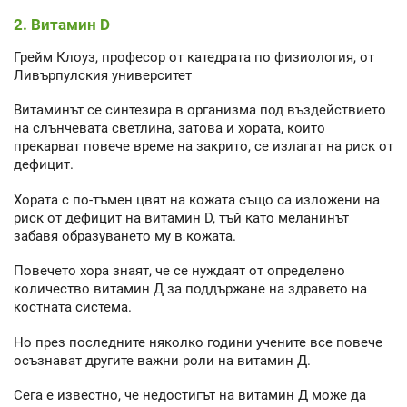
2. Витамин D
Грейм Клоуз, професор от катедрата по физиология, от
Ливърпулския университет
Витаминът се синтезира в организма под въздействието
на слънчевата светлина, затова и хората, които
прекарват повече време на закрито, се излагат на риск от
дефицит.
Хората с по-тъмен цвят на кожата също са изложени на
риск от дефицит на витамин D, тъй като меланинът
забавя образуването му в кожата.
Повечето хора знаят, че се нуждаят от определено
количество витамин Д за поддържане на здравето на
костната система.
Но през последните няколко години учените все повече
осъзнават другите важни роли на витамин Д.
Сега е известно, че недостигът на витамин Д може да