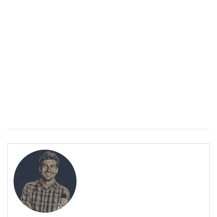
ПОЛЕЗНО
Спастичен колит: Как да разберем, че го имаме