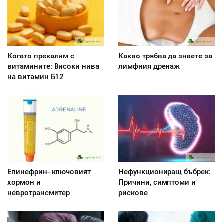
Когато прекалим с
Какво трябва да знаете за
витамините: Високи нива
лимфния дренаж
на витамин Б12
Епинефрин- ключовият
Нефункциониращ бъбрек:
хормон и
Причини, симптоми и
невротрансмитер
рискове