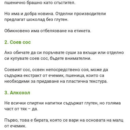
пшенично брашно като сгъстител.
Но има и добра новина. Отделни производители
предлагат шоколад без глутен.
Обикновено има отбелязване на етикета.
2. Соев сос
Ако обичате да си поръчвате суши за вкъщи или отделно
си купувате соев сос, бъдете внимателни.
Соевият сос, освен непосредствено соя, може да
съдържа екстракт от ечемик, пшеница, които са
необходими за придаване на пластична текстура.
3. Алкохол
Не всички спиртни напитки съдържат глутен, но голяма
част от тях – да.
Първо, това е бирата, която се вари на основата на малц
от ечемик.