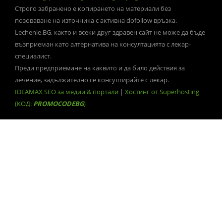
Строго забранено е копирането на материали без
позоваване на източника с активна dofollow връзка.
Lechenie.BG, както и всеки друг здравен сайт не може да бъде
възприеман като алтернатива на консултацията с лекар-
специалист.
Преди предприемане на каквито и да било действия за
лечение, задължително се консултирайте с лекар.
IDEAMAX SEO за медии & портали
|
Хостинг от Superhosting
(КОД:
PROMOCODEBG
)