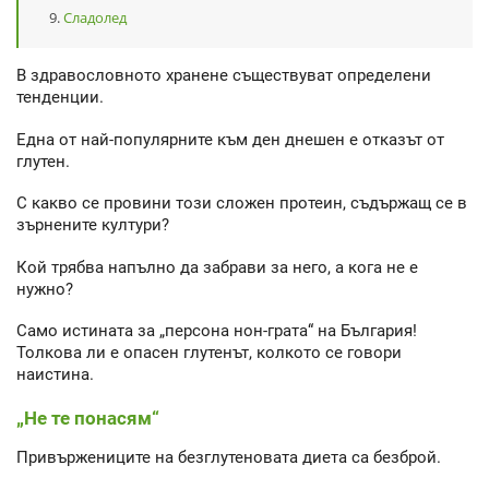
Сладолед
В здравословното хранене съществуват определени
тенденции.
Една от най-популярните към ден днешен е отказът от
глутен.
С какво се провини този сложен протеин, съдържащ се в
зърнените култури?
Кой трябва напълно да забрави за него, а кога не е
нужно?
Само истината за „персона нон-грата“ на България!
Толкова ли е опасен глутенът, колкото се говори
наистина.
„Не те понасям“
Привържениците на безглутеновата диета са безброй.