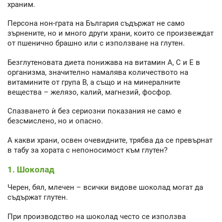
храним.
Персона нон-грата на България съдържат не само
зърнените, но и много други храни, които се произвеждат
от пшенично брашно или с използване на глутен.
Безглутеновата диета понижава на витамин А, С и Е в
организма, значително намалява количеството на
витамините от група В, а също и на минералните
вещества – желязо, калий, магнезий, фосфор.
Спазването ѝ без сериозни показания не само е
безсмислено, но и опасно.
А какви храни, освен очевидните, трябва да се превърнат
в табу за хората с непоносимост към глутен?
1. Шоколад
Черен, бял, млечен – всички видове шоколад могат да
съдържат глутен.
При производство на шоколад често се използва