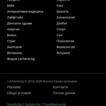
Бебе
Секс
Алтернативна медицина
Красота
Лайфстайл
Хомеопатия
Дентално здраве
Диабет
Алергии
Спорт
Билки
Сън
Стрес
Психология
Анатомия
Физиология
Витамини
Актуално
Форум Lechenie.bg
Lechenie.bg © 2014-2026 Всички права запазени
Реклама
Контакти
Общи условия
Лични данни
Gradski.bg
|
Socialni.bg
|
TravelAgency.bg