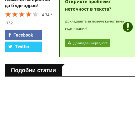
Открихте проблем/
да бъде здрав!
неточност в текста?
★★★★★
★★★★★
★★★★★
4.34
Докладвайте за повече качествено
152
съдържание!
Facebook
Докладвай нередност
Twitter
Подобни статии
ПОЛЕЗНО