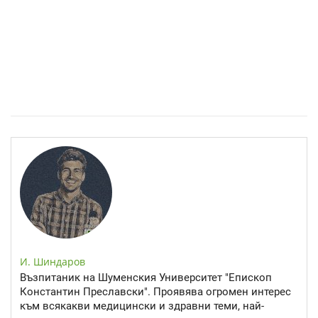
Спастичен колит: Как да разберем, че го имаме
И. Шиндаров
Възпитаник на Шуменския Университет "Епископ
Константин Преславски". Проявява огромен интерес
към всякакви медицински и здравни теми, най-