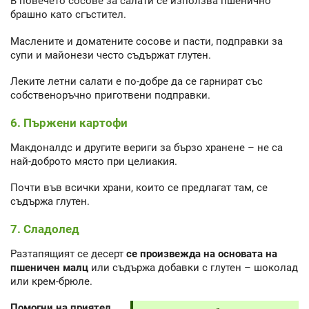
В повечето сосове за салати се използва пшенично
брашно като сгъстител.
Маслените и доматените сосове и пасти, подправки за
супи и майонези често съдържат глутен.
Леките летни салати е по-добре да се гарнират със
собственоръчно приготвени подправки.
6. Пържени картофи
Макдоналдс и другите вериги за бързо хранене – не са
най-доброто място при целиакия.
Почти във всички храни, които се предлагат там, се
съдържа глутен.
7. Сладолед
Разтапящият се десерт
се произвежда на основата на
пшеничен малц
или съдържа добавки с глутен – шоколад
или крем-брюле.
Помогни на приятел