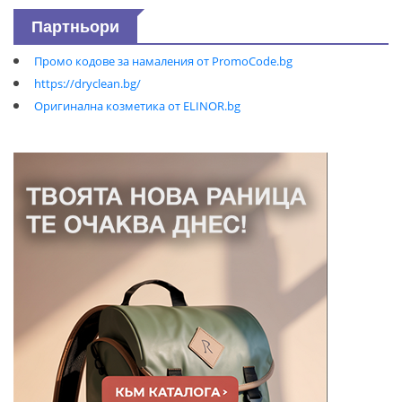
Партньори
Промо кодове за намаления от PromoCode.bg
https://dryclean.bg/
Оригинална козметика от ELINOR.bg