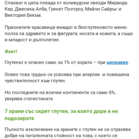
Спазват я цяла плеяда от холивудски звезди Миранда
Кер, Джесика Алба, Гуинет Полтроу, Майли Сайръс и
Виктория Бекъм.
Признатите красавици виждат в безглутеновото меню
полза за здравето и за фигурата, косата и кожата, а също
и младост и дълголетие.
Факт!
Глутенът е опасен само за 1% от хората – при
целиакия
.
Освен това трудно се усвоява при алергии и повишена
чувствителност към глутен.
Но последните на всички континенти са само 6%,
уверява статистиката
7 храни със скрит глутен, за които дори и не
подозирате
Пълното изключване на храните с глутен не се отразява
добре на питателната стойност на това, с което се