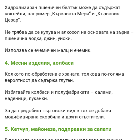
Хидролизиран пшеничен белтък може да съдържат
коктейли, например „Кървавата Мери“ и „Кървавия
Цезар“.
Не трябва да се купува и алкохол на основата на зърна –
пшенична водка, джин, уиски.
Използва се ечемичен малц и ечемик.
4. Месни изделия, колбаси
Колкото по-обработена е храната, толкова по-голяма
вероятност да съдържа глутен.
Избягвайте колбаси и полуфабрикати – салами,
наденици, луканки.
За да придобият търговски вид в тях се добавя
модифицирана скорбяла и други сгъстители.
5. Кетчуп, майонеза, подправки за салати