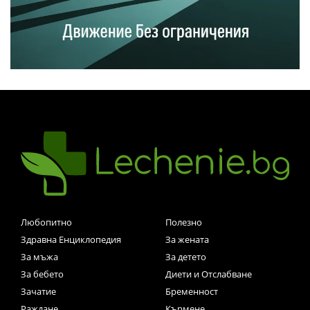
Любопитно
Полезно
Здравна Енциклопедия
За жената
За мъжа
За детето
За бебето
Диети и Отслабване
Зачатие
Бременност
Раждане
Кърмене