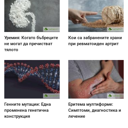
Уремия: Когато бъбреците
Кои са забранените храни
не могат да пречистват
при ревматоиден артрит
тялото
Генните мутации: Една
Еритема мултиформе:
променена генетична
Симптоми, диагностика и
конструкция
лечение