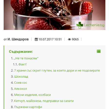
И. Шиндаров
от
10.07.2017 10:51
9065
Съдържание:
„Не те понасям“
Факт!
7 храни със скрит глутен, за които дори и не подозирате
Шоколад
Соев сос
Алкохол
Месни изделия, колбаси
Кетчуп, майонеза, подправки за салати
Пържени картофи