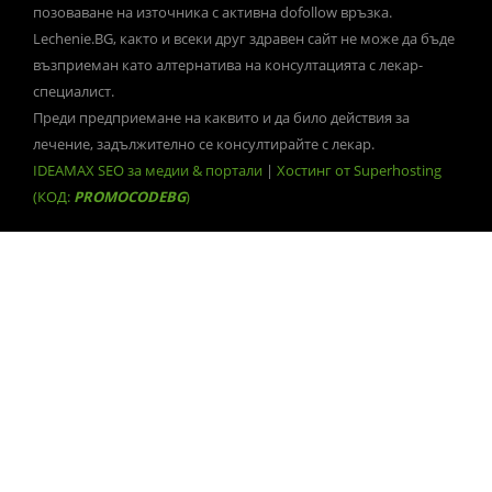
позоваване на източника с активна dofollow връзка.
Lechenie.BG, както и всеки друг здравен сайт не може да бъде
възприеман като алтернатива на консултацията с лекар-
специалист.
Преди предприемане на каквито и да било действия за
лечение, задължително се консултирайте с лекар.
IDEAMAX SEO за медии & портали
|
Хостинг от Superhosting
(КОД:
PROMOCODEBG
)