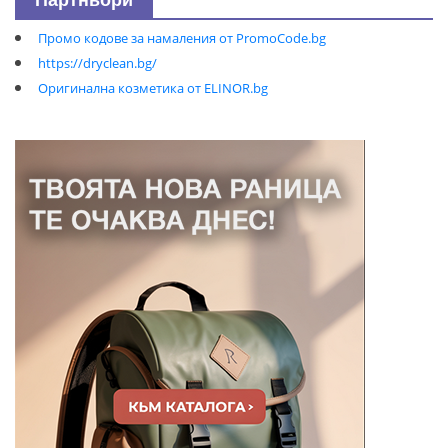
Партньори
Промо кодове за намаления от PromoCode.bg
https://dryclean.bg/
Оригинална козметика от ELINOR.bg