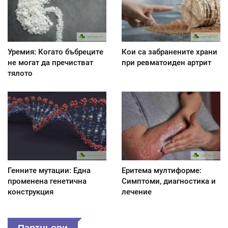
Уремия: Когато бъбреците
Кои са забранените храни
не могат да пречистват
при ревматоиден артрит
тялото
Генните мутации: Една
Еритема мултиформе:
променена генетична
Симптоми, диагностика и
конструкция
лечение