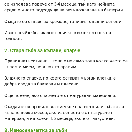
се използва повече от 3-4 месеца, тъй като нейната
среда е много подходяща за размножаване на бактерии.
Същото се отнася за кремове, тоници, тонални основи.
Изхвърляйте без жалост всичко с изтекъл срок на
годност.
2. Стара гъба за къпане, спарче
Правилната хигиена – това е не само това колко често се
къпем и мием, но и как го правим.
Влажното спарче, по което остават мъртви клетки, е
добра среда за бактерии и плесени.
Още повече, ако спарчето е от натурални материали.
Създайте си правило да сменяте спарчето или гъбата за
къпане всеки месец, ако изделието е от натурален
материал, и на всеки 1.5 месеца, ако е от изкуствен.
3. Износена четка за зъби