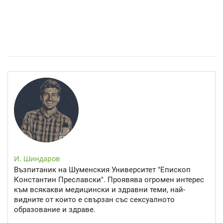
Спастичен колит: Как да разберем, че го имаме
И. Шиндаров
Възпитаник на Шуменския Университет "Епископ
Константин Преславски". Проявява огромен интерес
към всякакви медицински и здравни теми, най-
видните от които е свързан със сексуалното
образование и здраве.