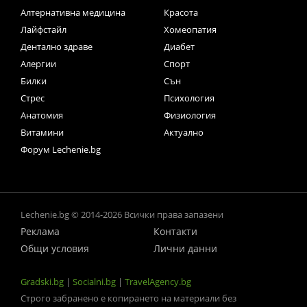
Алтернативна медицина
Красота
Лайфстайл
Хомеопатия
Дентално здраве
Диабет
Алергии
Спорт
Билки
Сън
Стрес
Психология
Анатомия
Физиология
Витамини
Актуално
Форум Lechenie.bg
Lechenie.bg © 2014-2026 Всички права запазени
Реклама
Контакти
Общи условия
Лични данни
Gradski.bg
|
Socialni.bg
|
TravelAgency.bg
Строго забранено е копирането на материали без