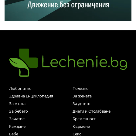
Любопитно
Полезно
Здравна Енциклопедия
За жената
За мъжа
За детето
За бебето
Диети и Отслабване
Зачатие
Бременност
Раждане
Кърмене
Бебе
Секс