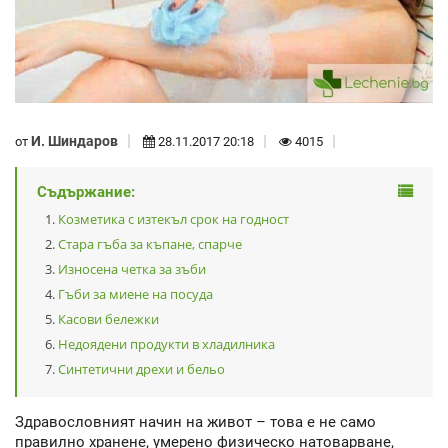
И. Шиндаров
от
28.11.2017 20:18
4015
Съдържание:
Козметика с изтекъл срок на годност
Стара гъба за къпане, спарче
Износена четка за зъби
Гъби за миене на посуда
Касови бележки
Недоядени продукти в хладилника
Синтетични дрехи и бельо
Здравословният начин на живот – това е не само
правилно хранене, умерено физическо натоварване,