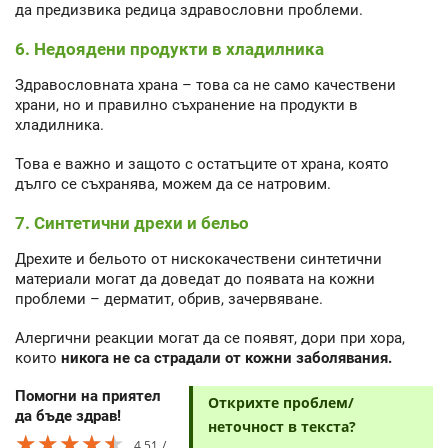
да предизвика редица здравословни проблеми.
6. Недоядени продукти в хладилника
Здравословната храна – това са не само качествени
храни, но и правилно съхранение на продукти в
хладилника.
Това е важно и защото с остатъците от храна, която
дълго се съхранява, можем да се натровим.
7. Синтетични дрехи и бельо
Дрехите и бельото от нискокачествени синтетични
материали могат да доведат до появата на кожни
проблеми – дерматит, обрив, зачервяване.
Алергични реакции могат да се появят, дори при хора,
които
никога не са страдали от кожни заболявания.
Помогни на приятел
Открихте проблем/
да бъде здрав!
неточност в текста?
★★★★★
★★★★★
★★★★★
4.51