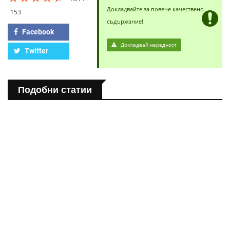
Докладвайте за повече качествено
153
съдържание!
Facebook
Докладвай нередност
Twitter
Подобни статии
ПОЛЕЗНО