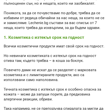
пълноценен сън, но и нещата, които ни заобикалят.
Понякога, за да се почувстваме по-добре, трябва да се
избавим от редица обичайни за нас неща, за които не се
и замисляме. Lechenie.bg състави за вас списък от 7
неща, които трябва да изхвърлим, за да бъдем здрави.
1. Козметика с изтекъл срок на годност
Всички козметични продукти имат свой срок на годност.
Но невинаги козметиката с изтекъл срок на годност
отива там, където трябва – в коша за боклук.
Повечето дами не искат да се разделят с марковата
козметика и с лимитираните продукти, ако са
използвани само наполовина.
Течната козметика с изтекъл срок е особено опасна за
кожата – може да запуши порите, да предизвика
алергични реакции, обриви.
Така например, не се препоръчва спиралата за мигли да