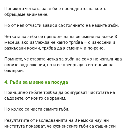
Понякога четката за зъби е последното, на което
обръщаме внимание.
Но от нея отчасти зависи състоянието на нашите зъби.
Четката за зъби се препоръчва да се сменя на всеки 3
месеца, ако изглежда не както трябва – с износени и
разкъсани косми, трябва да я сменим и по-рано.
Помнете, че старата четка за зъби не само не изпълнява
своите задължения, но и се превръща в източник на
бактерии.
4. Гъби за миене на посуда
Принципно гъбите трябва да осигуряват чистотата на
съдовете, от които се храним.
Но колко са чисти самите гъби.
Резултатите от изследванията на 3 немски научни
института показват, че кухненските гъби са същински