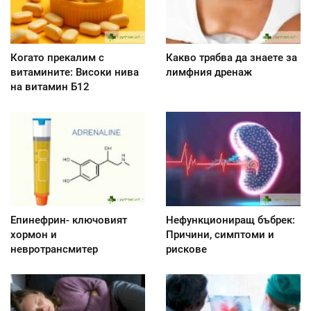
Когато прекалим с
Какво трябва да знаете за
витамините: Високи нива
лимфния дренаж
на витамин Б12
Епинефрин- ключовият
Нефункциониращ бъбрек:
хормон и
Причини, симптоми и
невротрансмитер
рискове