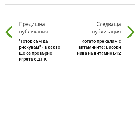
Предишна
Следваща
публикация
публикация
"Готов съм да
Когато прекалим с
рискувам" - в какво
витамините: Високи
ще се превърне
нива на витамин Б12
играта с ДНК