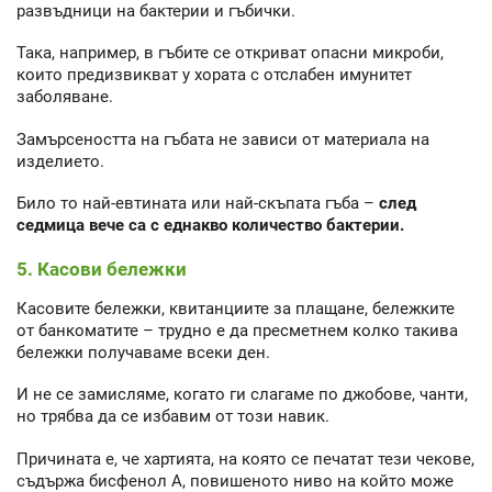
развъдници на бактерии и гъбички.
Така, например, в гъбите се откриват опасни микроби,
които предизвикват у хората с отслабен имунитет
заболяване.
Замърсеността на гъбата не зависи от материала на
изделието.
Било то най-евтината или най-скъпата гъба –
след
седмица вече са с еднакво количество бактерии.
5. Касови бележки
Касовите бележки, квитанциите за плащане, бележките
от банкоматите – трудно е да пресметнем колко такива
бележки получаваме всеки ден.
И не се замисляме, когато ги слагаме по джобове, чанти,
но трябва да се избавим от този навик.
Причината е, че хартията, на която се печатат тези чекове,
съдържа бисфенол А, повишеното ниво на който може